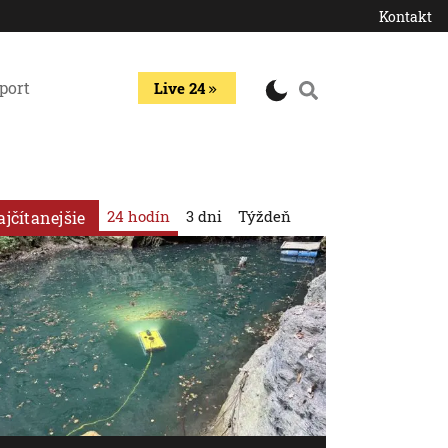
Kontakt
port
Live 24
24 hodín
3 dni
Týždeň
ajčítanejšie