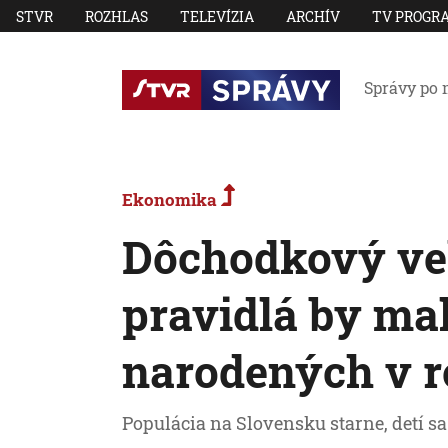
STVR
ROZHLAS
TELEVÍZIA
ARCHÍV
TV PROGR
Správy po 
Ekonomika
Dôchodkový vek
pravidlá by mali
narodených v r
Populácia na Slovensku starne, detí sa