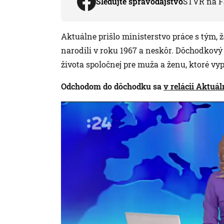
Sledujte spravodajstvo
STVR na F
Aktuálne prišlo ministerstvo práce s tým, 
narodili v roku 1967 a neskôr. Dôchodkový 
života spoločnej pre muža a ženu, ktoré vy
Odchodom do dôchodku sa
v relácii
Aktuáln