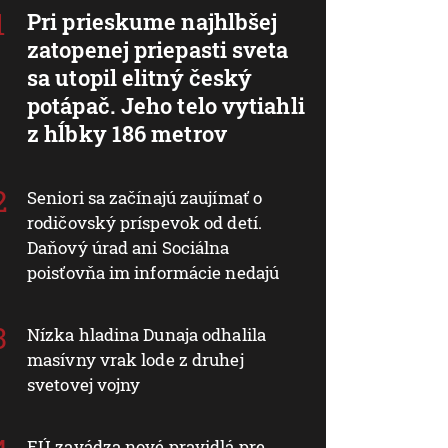
Pri prieskume najhlbšej
zatopenej priepasti sveta
sa utopil elitný český
potápač. Jeho telo vytiahli
z hĺbky 186 metrov
Seniori sa začínajú zaujímať o
rodičovský príspevok od detí.
Daňový úrad ani Sociálna
poisťovňa im informácie nedajú
Nízka hladina Dunaja odhalila
masívny vrak lode z druhej
svetovej vojny
EÚ zavádza nové pravidlá pre