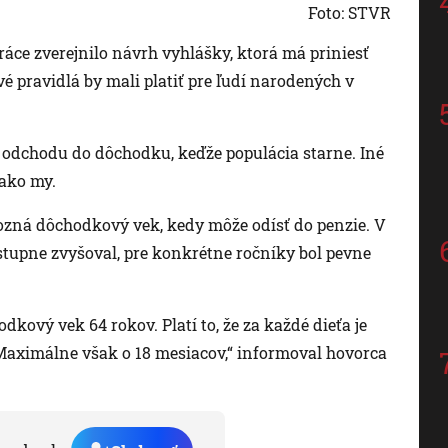
Foto: STVR
áce zverejnilo návrh vyhlášky, ktorá má priniesť
 pravidlá by mali platiť pre ľudí narodených v
 odchodu do dôchodku, keďže populácia starne. Iné
 ako my.
 pozná dôchodkový vek, kedy môže odísť do penzie. V
tupne zvyšoval, pre konkrétne ročníky bol pevne
dkový vek 64 rokov. Platí to, že za každé dieťa je
Maximálne však o 18 mesiacov,“ informoval hovorca