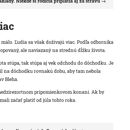
lady. Niekde si rodičia priplatia aj za stravu
iac
í málo. Ľudia sa však dožívajú viac. Podľa odborníka
ropovaný, ale naviazaný na strednú dĺžku života.
vota stúpa, tak stúpa aj vek odchodu do dôchodku. Je
ožil na dôchodku rovnakú dobu, aby tam nebola
av Bleha.
 v medzirezortnom pripomienkovom konaní. Ak by
li začať platiť od júla tohto roka.