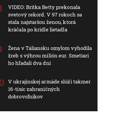
VIDEO: Britka Betty prekonala
svetový rekord. V 97 rokoch sa
stala najstaršou ženou, ktorá
kráčala po krídle lietadla
Žena v Taliansku omylom vyhodila
žreb s výhrou milión eur. Smetiari
ho hľadali dva dni
V ukrajinskej armáde slúži takmer
16-tisíc zahraničných
dobrovoľníkov