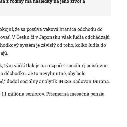
aťa z rodiny má následky na jeho život a
pokojní, že sa posúva veková hranica odchodu do
covať. V Česku či v Japonsku však ľudia odchádzajú
hodkový systém je závislý od toho, koľko ľudia do
ajú.
 tým väčší tlak je na rozpočet sociálnej poisťovne.
o dôchodku. Je to nevyhnutné, aby bolo
né,“ dodal sociálny analytik INESS Radovan Ďurana.
 1,1 milióna seniorov. Priemerná mesačná penzia