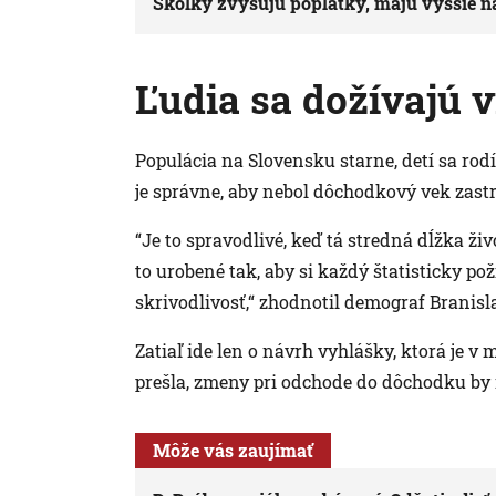
Škôlky zvyšujú poplatky, majú vyššie nák
Ľudia sa dožívajú v
Populácia na Slovensku starne, detí sa rod
je správne, aby nebol dôchodkový vek zast
“Je to spravodlivé, keď tá stredná dĺžka ži
to urobené tak, aby si každý štatisticky p
skrivodlivosť,“ zhodnotil demograf Branisl
Zatiaľ ide len o návrh vyhlášky, ktorá je
prešla, zmeny pri odchode do dôchodku by ma
Môže vás zaujímať