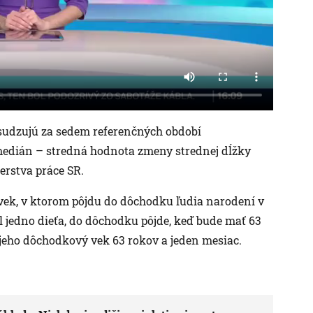
osudzujú za sedem referenčných období
medián – stredná hodnota zmeny strednej dĺžky
terstva práce SR.
e vek, v ktorom pôjdu do dôchodku ľudia narodení v
l jedno dieťa, do dôchodku pôjde, keď bude mať 63
 jeho dôchodkový vek 63 rokov a jeden mesiac.