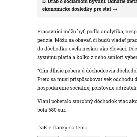
D. Dráb o sociálnom bývaní: Odňatie dieť
ekonomické dôsledky pre štát
Pracovníci môžu byť, podľa analytika, nes
penzie. Môžu sa obávať, či budú vládať pra
do dôchodku oveľa neskôr ako Slováci. Dôc
systému platia a koľko z neho seniori vyber
“Čím dlhšie poberajú dôchodcovia dôchodok,
Preto sa musí prispôsobovať vek odchodu d
hospodárenie sociálnej poisťovne udržateľ
Vlani poberalo starobný dôchodok viac ako
bola 680 eur.
Ďalšie články na tému: