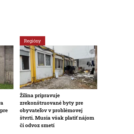
Regióny
Slovensko
Žilina pripravuje
Žiadny druh
va
zrekonštruované byty pre
by sme nemal
 pre
obyvateľov v problémovej
odborníčka.
štvrti. Musia však platiť nájom
často aj muž
či odvoz smetí