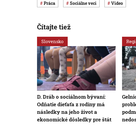
Práca
Sociálne veci
Video
Čítajte tiež
Slovensko
Reg
D. Dráb o sociálnom bývaní:
Gelni
Odňatie dieťaťa z rodiny má
probl
následky na jeho život a
podmi
ekonomické dôsledky pre štát
nedos