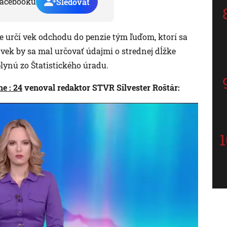
acebooku
Sledovať
že určí vek odchodu do penzie tým ľuďom, ktorí sa
vek by sa mal určovať údajmi o strednej dĺžke
plynú zo Štatistického úradu.
e : 24
venoval redaktor STVR Silvester Roštár: