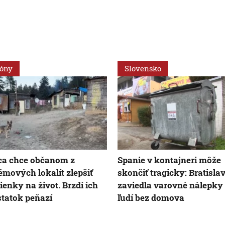
ióny
Slovensko
ca chce občanom z
Spanie v kontajneri môže
émových lokalít zlepšiť
skončiť tragicky: Bratisla
enky na život. Brzdí ich
zaviedla varovné nálepky
tatok peňazí
ľudí bez domova