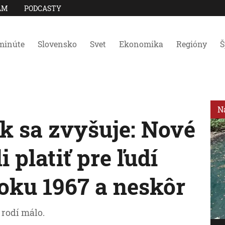
AM
PODCASTY
minúte
Slovensko
Svet
Ekonomika
Regióny
Š
N
 sa zvyšuje: Nové
 platiť pre ľudí
oku 1967 a neskôr
 rodí málo.