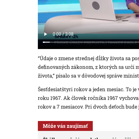
“Údaje o zmene strednej dĺžky života sa p
definovaných zákonom, z ktorých sa určí 
života,“ písalo sa v dôvodovej správe minis
Šesťdesiatštyri rokov a jeden mesiac. To j
roku 1967. Ak človek ročníka 1967 vychova
rokov a 7 mesiacov. Pri dvoch deťoch bude
Môže vás zaujímať