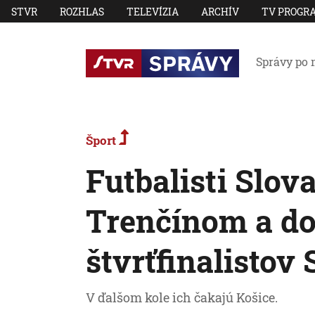
STVR
ROZHLAS
TELEVÍZIA
ARCHÍV
TV PROGR
Správy po 
Šport
Futbalisti Slov
Trenčínom a do
štvrťfinalistov
V ďalšom kole ich čakajú Košice.