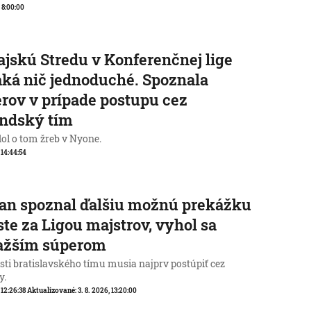
, 8:00:00
jskú Stredu v Konferenčnej lige
ká nič jednoduché. Spoznala
rov v prípade postupu cez
andský tím
ol o tom žreb v Nyone.
, 14:44:54
an spoznal ďalšiu možnú prekážku
ste za Ligou majstrov, vyhol sa
ťažším súperom
sti bratislavského tímu musia najprv postúpiť cez
y.
 12:26:38
Aktualizované:
3. 8. 2026, 13:20:00