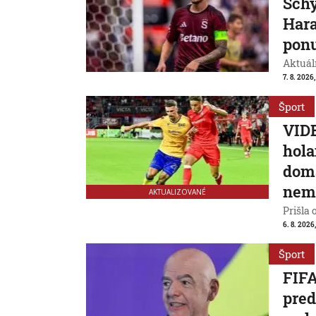
Schy
Hara
ponu
Aktuál
7. 8. 2026,
Šport
VIDE
hola
domá
nem
AKTUALIZOVANÉ
Prišla 
6. 8. 2026
Šport
FIFA
pred