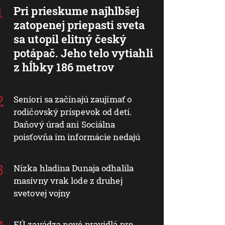
Pri prieskume najhlbšej
zatopenej priepasti sveta
sa utopil elitný český
potápač. Jeho telo vytiahli
z hĺbky 186 metrov
Seniori sa začínajú zaujímať o
rodičovský príspevok od detí.
Daňový úrad ani Sociálna
poisťovňa im informácie nedajú
Nízka hladina Dunaja odhalila
masívny vrak lode z druhej
svetovej vojny
EÚ zavádza nové pravidlá pre