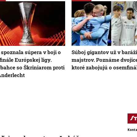
 spoznala súpera v boji o
Súboj gigantov už v baráži
inále Európskej ligy.
majstrov. Poznáme dvojice
bahce so Škriniarom proti
ktoré zabojujú o osemfiná
nderlecht
Konta