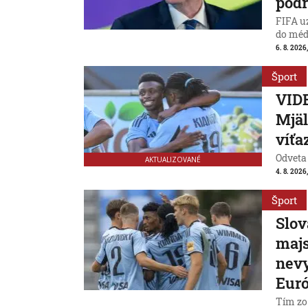
podr
FIFA uz
do médi
6. 8. 2026
Šport
VIDE
Mjäl
víťa
Odveta
AKTUALIZOVANÉ
4. 8. 2026
Šport
Slov
majs
nevy
Eur
Tím zo