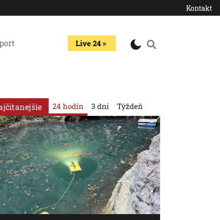
Kontakt
port
Live 24
24 hodín
3 dni
Týždeň
ajčítanejšie