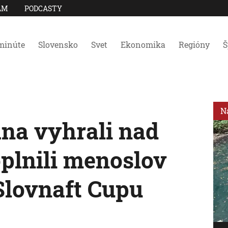
AM
PODCASTY
minúte
Slovensko
Svet
Ekonomika
Regióny
Š
N
ana vyhrali nad
plnili menoslov
 Slovnaft Cupu