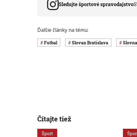
Sledujte športové spravodajstvo
S
Ďalšie články na tému:
Futbal
Slovan Bratislava
Slovn
Čítajte tiež
Šport
Špor