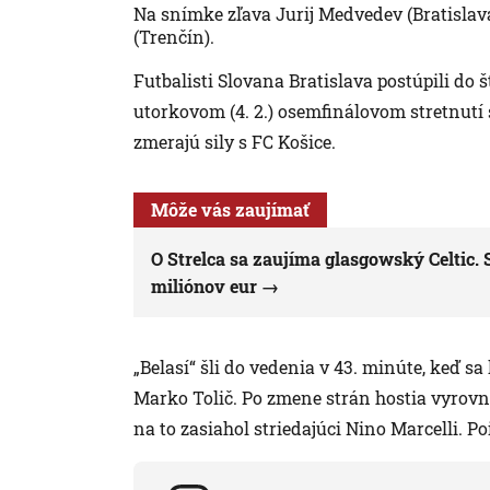
Na snímke zľava Jurij Medvedev (Bratislav
(Trenčín).
Futbalisti Slovana Bratislava postúpili do
utorkovom (4. 2.) osemfinálovom stretnutí si
zmerajú sily s FC Košice.
Môže vás zaujímať
O Strelca sa zaujíma glasgowský Celtic. 
miliónov eur
„Belasí“ šli do vedenia v 43. minúte, keď sa
Marko Tolič. Po zmene strán hostia vyrovn
na to zasiahol striedajúci Nino Marcelli. Poi