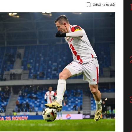
Odlož na neskôr