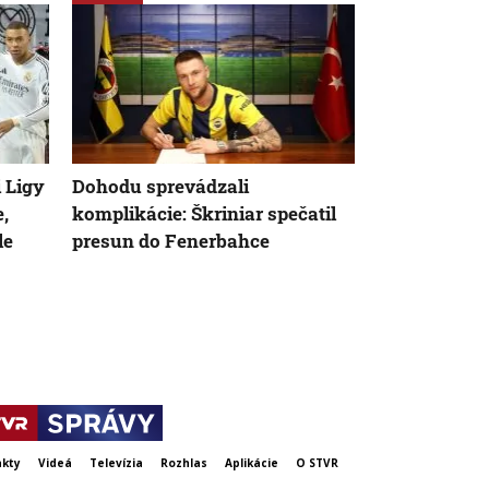
 Ligy
Dohodu sprevádzali
Slovenskú U
,
komplikácie: Škriniar spečatil
domácimi m
le
presun do Fenerbahce
Európy ťažk
príprave si 
kategórie na
kty
Videá
Televízia
Rozhlas
Aplikácie
O STVR