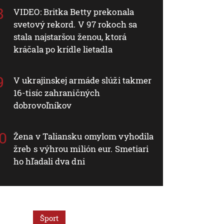
VIDEO: Britka Betty prekonala
svetový rekord. V 97 rokoch sa
stala najstaršou ženou, ktorá
kráčala po krídle lietadla
V ukrajinskej armáde slúži takmer
16-tisíc zahraničných
dobrovoľníkov
Žena v Taliansku omylom vyhodila
žreb s výhrou milión eur. Smetiari
ho hľadali dva dni
Šport
Šport