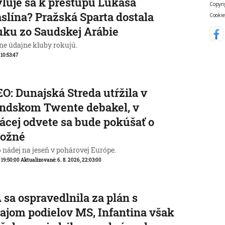
ľuje sa k prestupu Lukáša
Copyri
slína? Pražská Sparta dostala
Cookie
ku zo Saudskej Arábie
ne údajne kluby rokujú.
 10:53:47
O: Dunajská Streda utŕžila v
ndskom Twente debakel, v
cej odvete sa bude pokúšať o
ožné
o nádej na jeseň v pohárovej Európe.
, 19:50:00
Aktualizované:
6. 8. 2026, 22:03:00
 sa ospravedlnila za plán s
ajom podielov MS, Infantina však