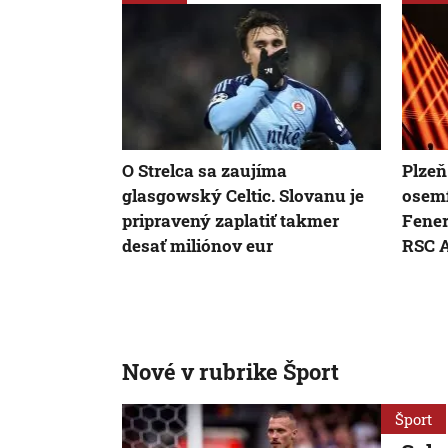
O Strelca sa zaujíma
Plzeň
glasgowský Celtic. Slovanu je
osemf
pripravený zaplatiť takmer
Fener
desať miliónov eur
RSC A
Nové v rubrike Šport
Šport