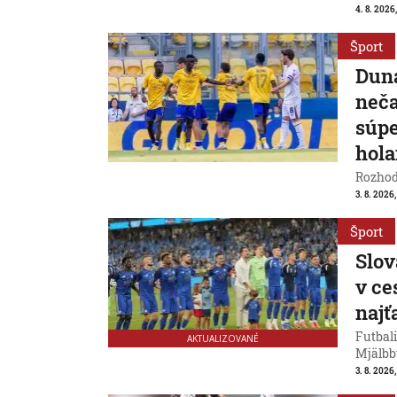
4. 8. 2026
Šport
Duna
neča
súpe
hol
Rozhod
3. 8. 2026
Šport
Slov
v ce
naj
Futbali
AKTUALIZOVANÉ
Mjälbb
3. 8. 2026,