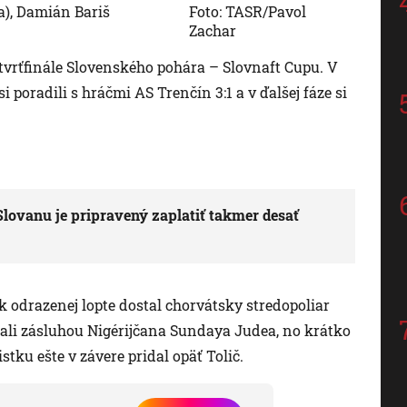
a), Damián Bariš
Foto: TASR/Pavol
Zachar
 štvrťfinále Slovenského pohára – Slovnaft Cupu. V
 poradili s hráčmi AS Trenčín 3:1 a v ďalšej fáze si
Slovanu je pripravený zaplatiť takmer desať
 k odrazenej lopte dostal chorvátsky stredopoliar
ali zásluhou Nigérijčana Sundaya Judea, no krátko
stku ešte v závere pridal opäť Tolič.