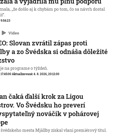
žala a vyjadrila mu plnú podporu
nala, „že došlo aj k chybám po tom, čo sa návrh dostal
í“.
, 9:54:23
Video
O: Slovan zvrátil zápas proti
lby a zo Švédska si odnáša dôležité
zstvo
 je na programe o týždeň.
, 17:45:00
Aktualizované:
4. 8. 2026, 20:12:00
an čaká ďalší krok za Ligou
trov. Vo Švédsku ho preverí
spytateľný nováčik v pohárovej
ópe
 švédskeho mesta Mjällby získal vlani premiérový titul.