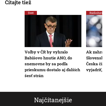
Čítajte tiež
Svet
Rádiožurnál
Voľby v ČR by vyhralo
Ak zahran
Babišovo hnutie ANO, do
Slovenska
snemovne by sa podľa
Česka či 
prieskumu dostalo aj ďalších
vyjadriť, 
šesť strán
Najčítanejšie