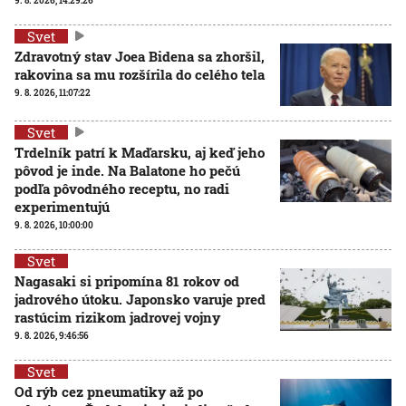
9. 8. 2026, 14:29:26
Svet
Zdravotný stav Joea Bidena sa zhoršil,
rakovina sa mu rozšírila do celého tela
9. 8. 2026, 11:07:22
Svet
Trdelník patrí k Maďarsku, aj keď jeho
pôvod je inde. Na Balatone ho pečú
podľa pôvodného receptu, no radi
experimentujú
9. 8. 2026, 10:00:00
Svet
Nagasaki si pripomína 81 rokov od
jadrového útoku. Japonsko varuje pred
rastúcim rizikom jadrovej vojny
9. 8. 2026, 9:46:56
Svet
Od rýb cez pneumatiky až po