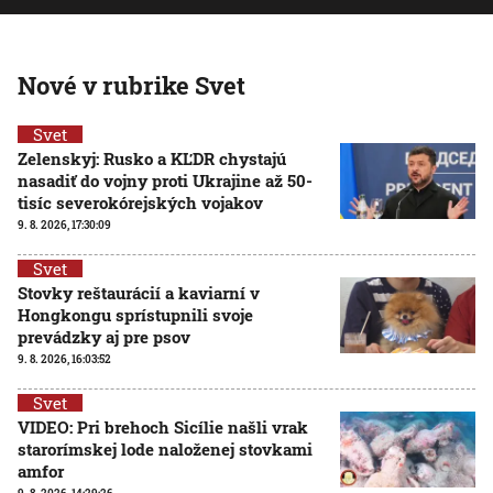
Nové v rubrike Svet
Svet
Zelenskyj: Rusko a KĽDR chystajú
nasadiť do vojny proti Ukrajine až 50-
tisíc severokórejských vojakov
9. 8. 2026, 17:30:09
Svet
Stovky reštaurácií a kaviarní v
Hongkongu sprístupnili svoje
prevádzky aj pre psov
9. 8. 2026, 16:03:52
Svet
VIDEO: Pri brehoch Sicílie našli vrak
starorímskej lode naloženej stovkami
amfor