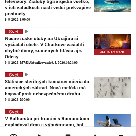
televízory: Žraloky tigrie zjedia všetko,
v ich žalúdkoch našli vedci prekvapivé
predmety
9. 8. 2026, 9:00:00
Svet
Nočné ruské útoky na Ukrajinu si
vyžiadali obete. V Charkove zasiahli
obytné domy, zranených hlásia aj z
AKTUALIZOVANÉ
Odesy
9. 8. 2026, 8:57:33
Aktualizované:
9. 8. 2026, 19:24:00
Svet
Státisíce sterilných komárov mieria do
amerických záhrad. Nová metóda má
bojovať proti nebezpečnému druhu
9. 8. 2026, 7:00:00
Svet
V Bulharsku pri hranici s Rumunskom
explodoval dron s výbušninami, bol
zrejme ukrajinského pôvodu