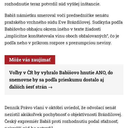
rozhodnutie teraz potvrdil súd vyššej inštancie.
Babiš námietku smeroval voči predsedníčke senátu
pražského vrchného súdu Eve Brázdilovej. Sudkyňa podľa
Babišovho obhajcu okrem iného v texte žiadosti
„implicitne konštatovala vinu oboch obžalovaných“, čo je
podľa neho v príkrom rozpore s prezumpciou neviny.
Môže vás zaujímať
Voľby v ČR by vyhralo Babišovo hnutie ANO, do
snemovne by sa podľa prieskumu dostalo aj
ďalších šesť strán
Denník Právo vlani v októbri uviedol, že odvolací senát
nezistil akúkoľvek pochybnosť o objektívnosti Brázdilovej.
Český expremiér Babiš proti rozhodnutiu podal sťažnosť;