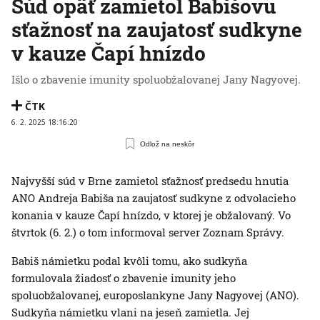
Súd opäť zamietol Babišovu
sťažnosť na zaujatosť sudkyne
v kauze Čapí hnízdo
Išlo o zbavenie imunity spoluobžalovanej Jany Nagyovej.
ČTK
6. 2. 2025 18:16:20
Odlož na neskôr
Najvyšší súd v Brne zamietol sťažnosť predsedu hnutia
ANO Andreja Babiša na zaujatosť sudkyne z odvolacieho
konania v kauze Čapí hnízdo, v ktorej je obžalovaný. Vo
štvrtok (6. 2.) o tom informoval server Zoznam Správy.
Babiš námietku podal kvôli tomu, ako sudkyňa
formulovala žiadosť o zbavenie imunity jeho
spoluobžalovanej, europoslankyne Jany Nagyovej (ANO).
Sudkyňa námietku vlani na jeseň zamietla. Jej