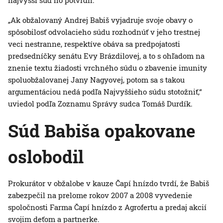
najvyšší súd ho potvrdil.
„Ak obžalovaný Andrej Babiš vyjadruje svoje obavy o
spôsobilosť odvolacieho súdu rozhodnúť v jeho trestnej
veci nestranne, respektíve obáva sa predpojatosti
predsedníčky senátu Evy Brázdilovej, a to s ohľadom na
znenie textu žiadosti vrchného súdu o zbavenie imunity
spoluobžalovanej Jany Nagyovej, potom sa s takou
argumentáciou nedá podľa Najvyššieho súdu stotožniť,“
uviedol podľa Zoznamu Správy sudca Tomáš Durdík.
Súd Babiša opakovane
oslobodil
Prokurátor v obžalobe v kauze Čapí hnízdo tvrdí, že Babiš
zabezpečil na prelome rokov 2007 a 2008 vyvedenie
spoločnosti Farma Čapí hnízdo z Agrofertu a predaj akcií
svojim deťom a partnerke.