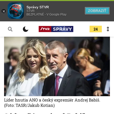
Správy STVR
ZOBRAZIŤ
STVR
BEZPLATNÉ - V Google Play
24
Líder hnutia ANO a český expremiér Andrej Babiš.
(Foto: TASR/Jakub Kotian)