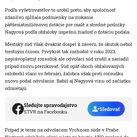
Podľa vyšetrovateľov to urobil preto, aby spoločnosť
zdanlivo spĺňala podmienky na získanie
päťdesiatmiliónovej dotácie pre malé a stredné podniky.
Nagyová podľa obžaloby úspešnú žiadosť o dotáciu podala.
Mestský súd však dvakrát dospel k záveru, že skutok nebol
trestným činom. Prvýkrát tak rozhodol v roku 2023,
neprávoplatný rozsudok ale odvolací súd zrušil a nariadil
prípad znovu prerokovať. Súd opäť oboch obžalovaných
oslobodil vlani vo februári, žalobca však proti rozsudku
znovu podal odvolanie. Babiš aj Nagyová vinu od začiatku
odmietajú.
Sledujte spravodajstvo
Sledovať
STVR na Facebooku
Prípad je teraz na odvolacom Vrchnom súde v Prahe.