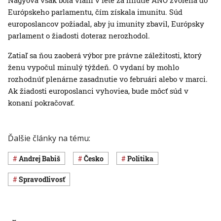
Nagyová však bola vlani v lete za hnutie ANO zvolená do
Európskeho parlamentu, čím získala imunitu. Súd
europoslancov požiadal, aby ju imunity zbavil, Európsky
parlament o žiadosti doteraz nerozhodol.
Zatiaľ sa ňou zaoberá výbor pre právne záležitosti, ktorý
ženu vypočul minulý týždeň. O vydaní by mohlo
rozhodnúť plenárne zasadnutie vo februári alebo v marci.
Ak žiadosti europoslanci vyhoviea, bude môcť súd v
konaní pokračovať.
Ďalšie články na tému:
Andrej Babiš
Česko
Politika
spravodlivosť