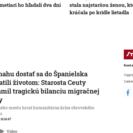
Smetiari ho hľadali dva dni
stala najstaršou ženou, kt
kráčala po krídle lietadla
Konta
nahu dostať sa do Španielska
Copyri
atili životom: Starosta Ceuty
Cookie
mil tragickú bilanciu migračnej
y
neho mestu hrozí humanitárna kríza obrovského
u.
 16:16:47
Video