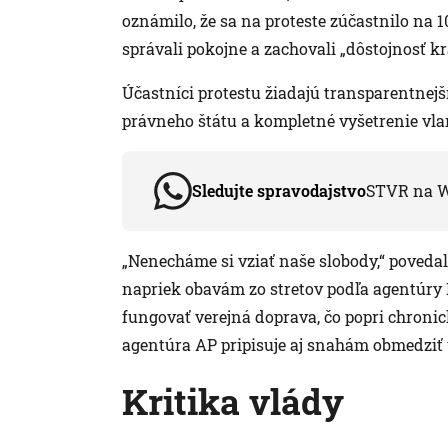
oznámilo, že sa na proteste zúčastnilo na 1
správali pokojne a zachovali „dôstojnosť kr
Účastníci protestu žiadajú transparentnejš
právneho štátu a kompletné vyšetrenie vla
Sledujte spravodajstvo
STVR na 
„Nenecháme si vziať naše slobody,“ povedal
napriek obavám zo stretov podľa agentúry 
fungovať verejná doprava, čo popri chron
agentúra AP pripisuje aj snahám obmedziť 
Kritika vlády