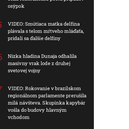
osýpok
VIDEO: Smútiaca matka delfína
plávala s telom mŕtveho mláďaťa,
pridali sa ďalšie delfíny
Nízka hladina Dunaja odhalila
masívny vrak lode z druhej
svetovej vojny
VIDEO: Rokovanie v brazílskom
regionálnom parlamente prerušila
milá návšteva. Skupinka kapybár
vošla do budovy hlavným
vchodom