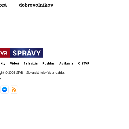
orá
dobrovoľníkov
kampaň. Ter
politici
kty
Videá
Televízia
Rozhlas
Aplikácie
O STVR
ght © 2026 STVR – Slovenská televízia a rozhlas
s