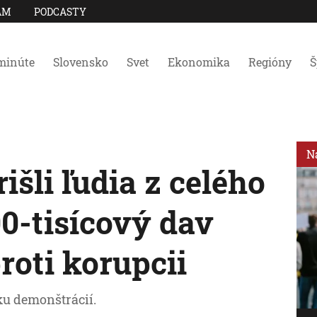
AM
PODCASTY
minúte
Slovensko
Svet
Ekonomika
Regióny
Š
N
išli ľudia z celého
0-tisícový dav
roti korupcii
tku demonštrácií.