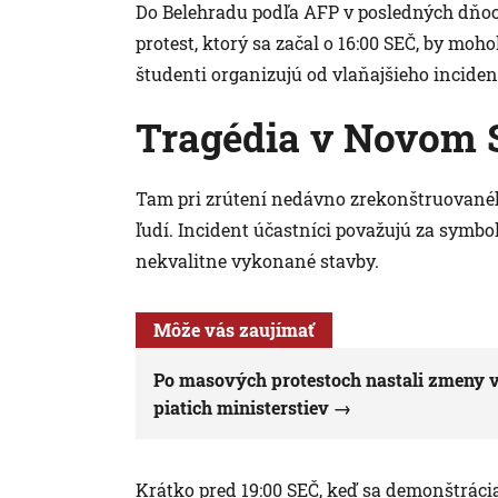
Do Belehradu podľa AFP v posledných dňoch 
protest, ktorý sa začal o 16:00 SEČ, by moh
študenti organizujú od vlaňajšieho incide
Tragédia v Novom 
Tam pri zrútení nedávno zrekonštruovanéh
ľudí. Incident účastníci považujú za symbol
nekvalitne vykonané stavby.
Môže vás zaujímať
Po masových protestoch nastali zmeny v 
piatich ministerstiev
Krátko pred 19:00 SEČ, keď sa demonštrácia