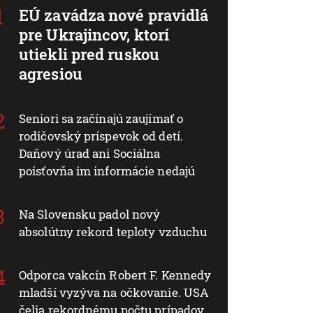
EÚ zavádza nové pravidlá
pre Ukrajincov, ktorí
utiekli pred ruskou
agresiou
Seniori sa začínajú zaujímať o
rodičovský príspevok od detí.
Daňový úrad ani Sociálna
poisťovňa im informácie nedajú
Na Slovensku padol nový
absolútny rekord teploty vzduchu
Odporca vakcín Robert F. Kennedy
mladší vyzýva na očkovanie. USA
čelia rekordnému počtu prípadov