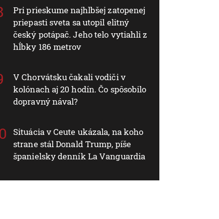
Pri prieskume najhlbšej zatopenej
priepasti sveta sa utopil elitný
český potápač. Jeho telo vytiahli z
hĺbky 186 metrov
V Chorvátsku čakali vodiči v
kolónach aj 20 hodín. Čo spôsobilo
dopravný nával?
Situácia v Ceute ukázala, na koho
strane stál Donald Trump, píše
španielsky denník La Vanguardia