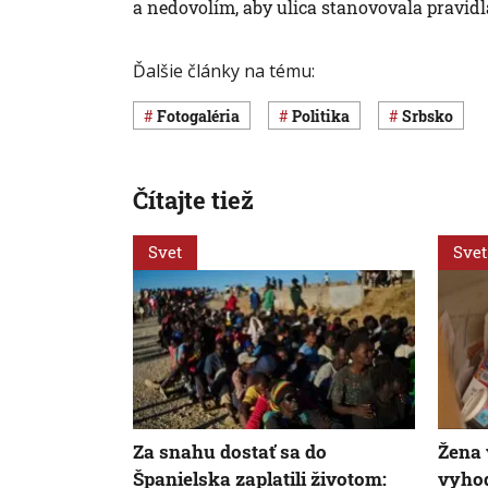
a nedovolím, aby ulica stanovovala pravidlá 
Ďalšie články na tému:
Fotogaléria
Politika
Srbsko
Čítajte tiež
Svet
Svet
Za snahu dostať sa do
Žena
Španielska zaplatili životom:
vyhod