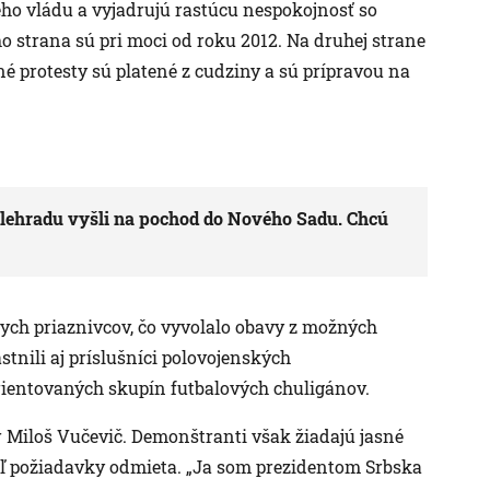
jeho vládu a vyjadrujú rastúcu nespokojnosť so
o strana sú pri moci od roku 2012. Na druhej strane
čné protesty sú platené z cudziny a sú prípravou na
elehradu vyšli na pochod do Nového Sadu. Chcú
nych priaznivcov, čo vyvolalo obavy z možných
stnili aj príslušníci polovojenských
rientovaných skupín futbalových chuligánov.
r Miloš Vučevič. Demonštranti však žiadajú jasné
aľ požiadavky odmieta. „Ja som prezidentom Srbska