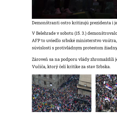
Demonštranti ostro kritizujú prezidenta i j
V Belehrade v sobotu (15. 3.) demonštrovalo
AFP to uviedlo srbské ministerstvo vnútra
súvislosti s protivládnym protestom žiadny
Zároveň sa na podporu vlády zhromaždili j
Vučiča, ktorý čelí kritike za stav Srbska.