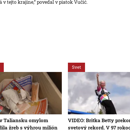
v tejto krajine,“ povedal v piatok Vučić.
Svet
 v Taliansku omylom
VIDEO: Britka Betty preko
ila žreb s výhrou milión
svetový rekord. V 97 roko