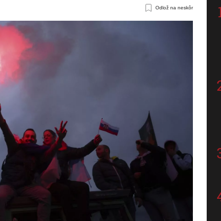
Odlož na neskôr