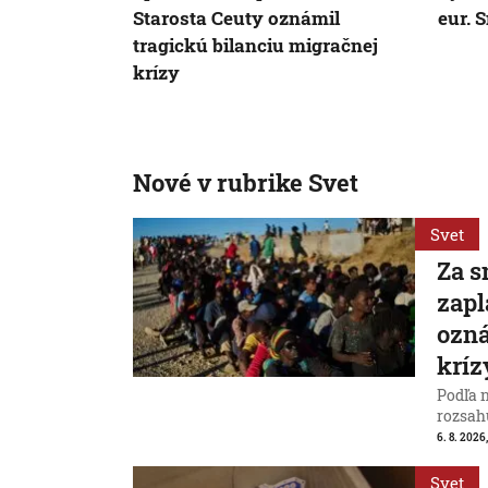
Starosta Ceuty oznámil
eur. 
tragickú bilanciu migračnej
krízy
Nové v rubrike Svet
Svet
Za s
zapl
ozná
kríz
Podľa 
rozsah
6. 8. 2026,
Svet