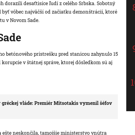
dorazili desaťtisíce ľudí z celého Srbska. Sobotný
ol byť vôbec najväčší od začiatku demonštrácií, ktoré
ntu v Novom Sade.
Sade
o betónového prístrešku pred stanicou zahynulo 15
 korupcie v štátnej správe, ktorej dôsledkom sú aj
gréckej vláde: Premiér Mitsotakis vymenil šéfov
 ešte neskončila, tamojšie ministerstvo vnútra