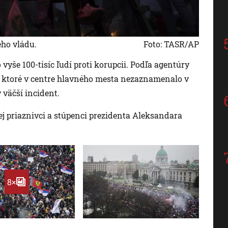
eho vládu.
Foto: TASR/AP
 vyše 100-tisíc ľudí proti korupcii. Podľa agentúry
, ktoré v centre hlavného mesta nezaznamenalo v
 väčší incident.
ej priaznivci a stúpenci prezidenta Aleksandara
8×