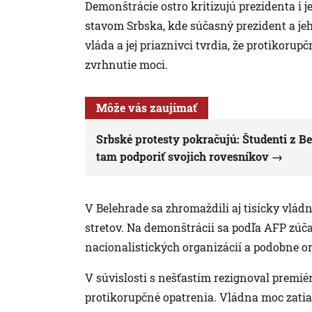
Demonštrácie ostro kritizujú prezidenta i 
stavom Srbska, kde súčasný prezident a jeh
vláda a jej priaznivci tvrdia, že protikorup
zvrhnutie moci.
Môže vás zaujímať
Srbské protesty pokračujú: Študenti z B
tam podporiť svojich rovesníkov
V Belehrade sa zhromaždili aj tisícky vlád
stretov. Na demonštrácii sa podľa AFP zúča
nacionalistických organizácií a podobne o
V súvislosti s nešťastím rezignoval premié
protikorupčné opatrenia. Vládna moc zati