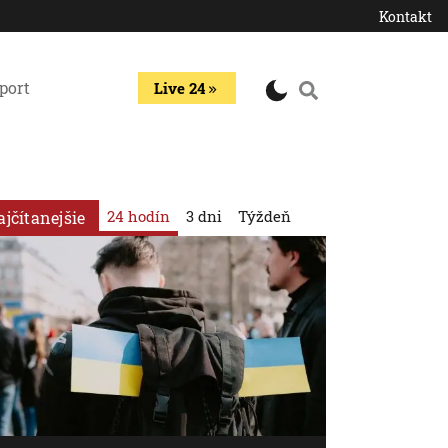
Kontakt
port
Live 24
24 hodín
3 dni
Týždeň
ajčítanejšie