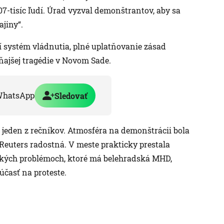
07-tisíc ľudí. Úrad vyzval demonštrantov, aby sa
ajiny“.
í systém vládnutia, plné uplatňovanie zásad
ňajšej tragédie v Novom Sade.
WhatsApp
Sledovať
 jeden z rečníkov. Atmosféra na demonštrácii bola
Reuters radostná. V meste prakticky prestala
ických problémoch, ktoré má belehradská MHD,
účasť na proteste.