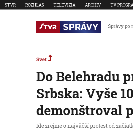
STVR
ROZHLAS
TELEVÍZIA
ARCHÍV
TV PROGR
Správy po 
Svet
Do Belehradu pr
Srbska: Vyše 10
demonštroval p
Ide zrejme o najväčší protest od začia