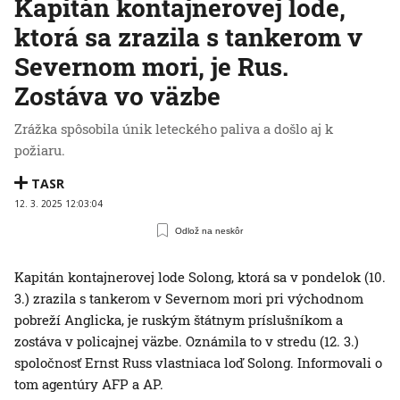
Kapitán kontajnerovej lode,
ktorá sa zrazila s tankerom v
Severnom mori, je Rus.
Zostáva vo väzbe
Zrážka spôsobila únik leteckého paliva a došlo aj k
požiaru.
TASR
12. 3. 2025 12:03:04
Odlož na neskôr
Kapitán kontajnerovej lode Solong, ktorá sa v pondelok (10.
3.) zrazila s tankerom v Severnom mori pri východnom
pobreží Anglicka, je ruským štátnym príslušníkom a
zostáva v policajnej väzbe. Oznámila to v stredu (12. 3.)
spoločnosť Ernst Russ vlastniaca loď Solong. Informovali o
tom agentúry AFP a AP.