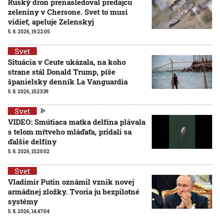
Ruský dron prenasledoval predajcu
zeleniny v Chersone. Svet to musí
vidieť, apeluje Zelenskyj
5. 8. 2026, 19:22:05
Svet
Situácia v Ceute ukázala, na koho
strane stál Donald Trump, píše
španielsky denník La Vanguardia
5. 8. 2026, 15:23:39
Svet
VIDEO: Smútiaca matka delfína plávala
s telom mŕtveho mláďaťa, pridali sa
ďalšie delfíny
5. 8. 2026, 15:20:02
Svet
Vladimir Putin oznámil vznik novej
armádnej zložky. Tvoria ju bezpilotné
systémy
5. 8. 2026, 14:47:04