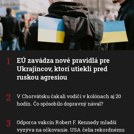
EÚ zavádza nové pravidlá pre
Ukrajincov, ktorí utiekli pred
ruskou agresiou
V Chorvátsku čakali vodiči v kolónach aj 20
hodín. Čo spôsobilo dopravný nával?
Odporca vakcín Robert F. Kennedy mladší
vyzýva na očkovanie. USA čelia rekordnému