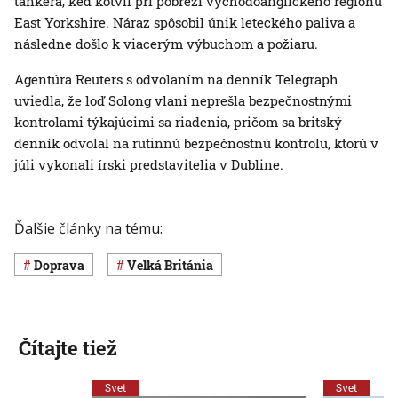
tankera, keď kotvil pri pobreží východoanglického regiónu
East Yorkshire. Náraz spôsobil únik leteckého paliva a
následne došlo k viacerým výbuchom a požiaru.
Agentúra Reuters s odvolaním na denník Telegraph
uviedla, že loď Solong vlani neprešla bezpečnostnými
kontrolami týkajúcimi sa riadenia, pričom sa britský
denník odvolal na rutinnú bezpečnostnú kontrolu, ktorú v
júli vykonali írski predstavitelia v Dubline.
Ďalšie články na tému:
Doprava
Veľká Británia
Čítajte tiež
Svet
Svet