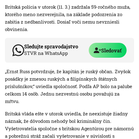
Britská polícia v utorok (11. 3.) zadržala 59-ročného muža,
ktorého meno nezverejnila, na základe podozrenia zo
zabitia z nedbanlivosti. Dosiaľ voči nemu nevzniesli
obvinenia.
Sledujte spravodajstvo
Sledovať
STVR na WhatsApp
„Ernst Russ potvrdzuje, že kapitán je ruský občan. Zvyšok
posádky je zmesou ruských a filipínskych štátnych
príslušníkov,“ uviedla spoločnosť. Podľa AP bolo na palube
celkom 14 osôb. Jednu nezvestnú osobu považujú za
mŕtvu.
Britská vláda ešte v utorok uviedla, že neexistuje žiadny
náznak, že dôvodom nehody bol kriminálny čin.
Vyšetrovatelia spoločne s britskou Agentúrou pre námornú
a pobrežnú stráž začali vyšetrovanie v súvislosti s