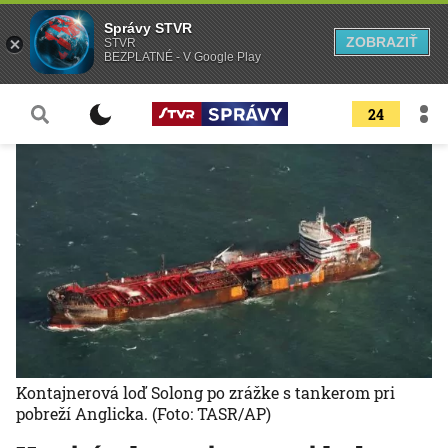
Správy STVR
ZOBRAZIŤ
STVR
BEZPLATNÉ - V Google Play
24
Kontajnerová loď Solong po zrážke s tankerom pri
pobreží Anglicka.
(Foto: TASR/AP)