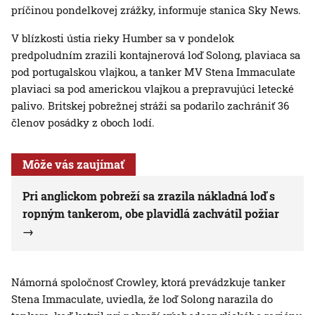
príčinou pondelkovej zrážky, informuje stanica Sky News.
V blízkosti ústia rieky Humber sa v pondelok
predpoludním zrazili kontajnerová loď Solong, plaviaca sa
pod portugalskou vlajkou, a tanker MV Stena Immaculate
plaviaci sa pod americkou vlajkou a prepravujúci letecké
palivo. Britskej pobrežnej stráži sa podarilo zachrániť 36
členov posádky z oboch lodí.
Môže vás zaujímať
Pri anglickom pobreží sa zrazila nákladná loď s
ropným tankerom, obe plavidlá zachvátil požiar
Námorná spoločnosť Crowley, ktorá prevádzkuje tanker
Stena Immaculate, uviedla, že loď Solong narazila do