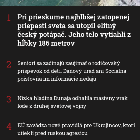
Pri prieskume najhlbšej zatopenej
priepasti sveta sa utopil elitný
český potápač. Jeho telo vytiahli z
hĺbky 186 metrov
Seniori sa začínajú zaujímať o rodičovský
príspevok od detí. Daňový úrad ani Sociálna
poisťovňa im informácie nedajú
Nízka hladina Dunaja odhalila masívny vrak
lode z druhej svetovej vojny
EÚ zavádza nové pravidlá pre Ukrajincov, ktorí
utiekli pred ruskou agresiou