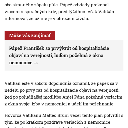
obojstranného zápalu pľúc. Pápež odvtedy prekonal
viacero respiračných kríz, pred týždňom však Vatikán
informoval, že už nie je v ohrození života.
Môže vás zaujímať
Pápež František sa prvýkrát od hospitalizácie
objaví na verejnosti, ľuďom požehná z okna
nemocnice
Vatikán ešte v sobotu dopoludnia oznámil, že pápež sa v
nedeľu po prvý raz od hospitalizácie objaví na verejnosti,
keď po poludňajšej modlitbe Anjel Pána požehná veriacim
z okna svojej izby v nemocnici a udelí im požehnanie.
Hovorca Vatikánu Matteo Bruni večer tento plán potvrdil s
tým, že po krátkom pozdrave veriacich z nemocnice