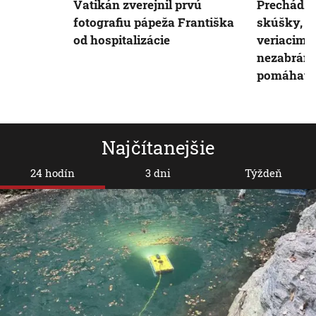
Vatikán zverejnil prvú
Prechádz
fotografiu pápeža Františka
skúšky, o
od hospitalizácie
veriacim. 
nezabráni
pomáhať, 
Najčítanejšie
24 hodín
3 dni
Týždeň