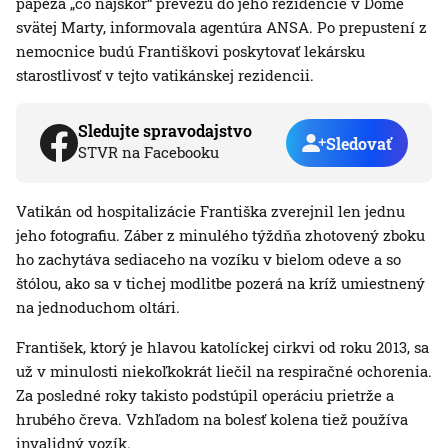
pápeža „čo najskôr“ prevezú do jeho rezidencie v Dome
svätej Marty, informovala agentúra ANSA. Po prepustení z
nemocnice budú Františkovi poskytovať lekársku
starostlivosť v tejto vatikánskej rezidencii.
Sledujte spravodajstvo
Sledovať
STVR na Facebooku
Vatikán od hospitalizácie Františka zverejnil len jednu
jeho fotografiu. Záber z minulého týždňa zhotovený zboku
ho zachytáva sediaceho na vozíku v bielom odeve a so
štólou, ako sa v tichej modlitbe pozerá na kríž umiestnený
na jednoduchom oltári.
František, ktorý je hlavou katolíckej cirkvi od roku 2013, sa
už v minulosti niekoľkokrát liečil na respiračné ochorenia.
Za posledné roky takisto podstúpil operáciu prietrže a
hrubého čreva. Vzhľadom na bolesť kolena tiež používa
invalidný vozík.