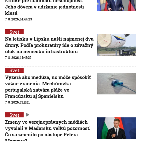
kritike pre štátnickú neschopnosť.
Jeho dôvera v udržanie jednotnosti
klesá
7. 8. 2026, 14:44:23
Svet
Na letisku v Lipsku našli najmenej dva
drony. Podľa prokuratúry ide o závažný
útok na nemeckú infraštruktúru
7. 8. 2026, 14:43:39
Svet
Vyzerá ako medúza, no môže spôsobiť
vážne zranenia. Mechúrovka
portugalská zatvára pláže vo
Francúzsku aj Španielsku
7. 8. 2026, 13:15:11
Svet
Zmeny vo verejnoprávnych médiách
vyvolali v Maďarsku veľkú pozornosť.
Čo sa zmenilo po nástupe Pétera
Magyara?