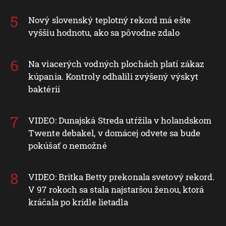
Nový slovenský teplotný rekord má ešte
vyššiu hodnotu, ako sa pôvodne zdalo
Na viacerých vodných plochách platí zákaz
kúpania. Kontroly odhalili zvýšený výskyt
baktérií
VIDEO: Dunajská Streda utŕžila v holandskom
Twente debakel, v domácej odvete sa bude
pokúšať o nemožné
VIDEO: Britka Betty prekonala svetový rekord.
V 97 rokoch sa stala najstaršou ženou, ktorá
kráčala po krídle lietadla