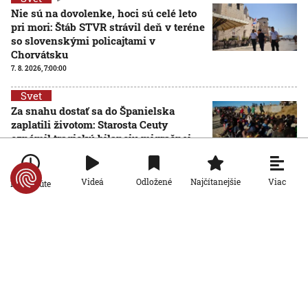
Nie sú na dovolenke, hoci sú celé leto
pri mori: Štáb STVR strávil deň v teréne
so slovenskými policajtami v
Chorvátsku
7. 8. 2026, 7:00:00
Svet
Za snahu dostať sa do Španielska
zaplatili životom: Starosta Ceuty
oznámil tragickú bilanciu migračnej
krízy
6. 8. 2026, 16:16:47
Viac
Videá
Odložené
Najčítanejšie
Po minúte
Svet
Žena v Taliansku omylom vyhodila
žreb s výhrou milión eur. Smetiari ho
hľadali dva dni
6. 8. 2026, 15:49:55
Svet
VIDEO: Britka Betty prekonala svetový
rekord. V 97 rokoch sa stala najstaršou