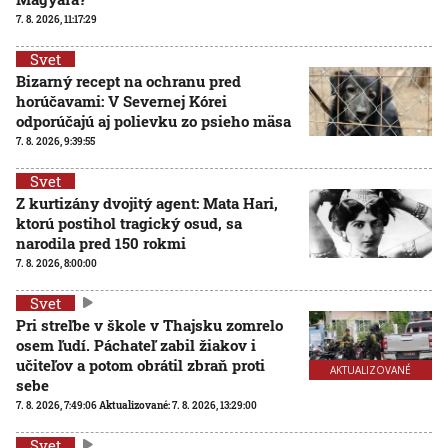
7. 8. 2026, 11:17:29
Svet
Bizarný recept na ochranu pred
horúčavami: V Severnej Kórei
odporúčajú aj polievku zo psieho mäsa
7. 8. 2026, 9:39:55
Svet
Z kurtizány dvojitý agent: Mata Hari,
ktorú postihol tragický osud, sa
narodila pred 150 rokmi
7. 8. 2026, 8:00:00
Svet
Pri streľbe v škole v Thajsku zomrelo
osem ľudí. Páchateľ zabil žiakov i
učiteľov a potom obrátil zbraň proti
AKTUALIZOVANÉ
sebe
7. 8. 2026, 7:49:06
Aktualizované:
7. 8. 2026, 13:29:00
Svet