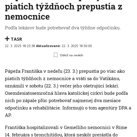
piatich týždňoch prepustia z
nemocnice
Podľa lekárov bude potrebovať dva týždne odpočinku.
TASR
22. 3. 2025 18:23:38
Aktualizované:
22. 3. 2025 18:50:00
Odlož na neskôr
Pápeža Františka v nedeľu (23. 3.) prepustia po viac ako
piatich týždňoch z nemocnice a vráti sa do Vatikánu,
oznámili v sobotu (22. 3.) večer jeho ošetrujúci lekári.
Osemdesiatosemročná hlava katolíckej cirkvi bude podľa
nich po zápale pľúc potrebovať najmenej dva mesiace
odpočinku a rehabilitácie. Informujú o tom agentúry DPA a
AP.
Františka hospitalizovali v Gemelliho nemocnici v Ríme
14. februára s bronchitídou, ktorá neskôr prerástla do