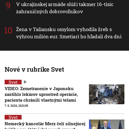
V ukrajinskej armáde slúži takmer 16-tisíc
zahraničných dobrovoľníkov
Žena v Taliansku omylom vyhodila žreb s
výhrou milión eur. Smetiari ho hľadali dva dni
Nové v rubrike Svet
Svet
VIDEO: Zemetrasenie v Japonsku
zastihlo lekárov uprostred operácie,
pacienta chránili vlastnými telami
7. 8. 2026, 15:01:59
Svet
Nemecký kancelár Merz čelí silnejúcej