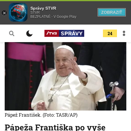
Správy STVR
ZOBRAZIŤ
STVR
BEZPLATNÉ - V Google Play
24
Pápež František.
(Foto: TASR/AP)
Pápeža Františka po vyše