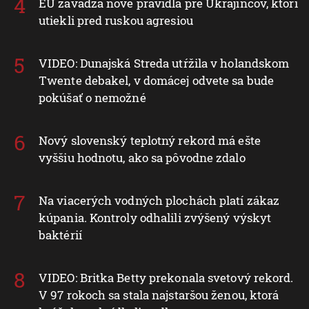
EÚ zavádza nové pravidlá pre Ukrajincov, ktorí
utiekli pred ruskou agresiou
VIDEO: Dunajská Streda utŕžila v holandskom
Twente debakel, v domácej odvete sa bude
pokúšať o nemožné
Nový slovenský teplotný rekord má ešte
vyššiu hodnotu, ako sa pôvodne zdalo
Na viacerých vodných plochách platí zákaz
kúpania. Kontroly odhalili zvýšený výskyt
baktérií
VIDEO: Britka Betty prekonala svetový rekord.
V 97 rokoch sa stala najstaršou ženou, ktorá