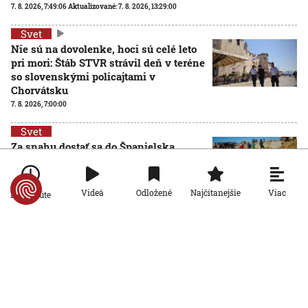
7. 8. 2026, 7:49:06
Aktualizované:
7. 8. 2026, 13:29:00
Svet
Nie sú na dovolenke, hoci sú celé leto
pri mori: Štáb STVR strávil deň v teréne
so slovenskými policajtami v
Chorvátsku
7. 8. 2026, 7:00:00
Svet
Za snahu dostať sa do Španielska
zaplatili životom: Starosta Ceuty
oznámil tragickú bilanciu migračnej
krízy
Viac
Videá
Odložené
Najčítanejšie
Po minúte
6. 8. 2026, 16:16:47
Svet
Žena v Taliansku omylom vyhodila žreb s výhrou milión
eur. Smetiari ho hľadali dva dni
6. 8. 2026, 15:49:55
Svet