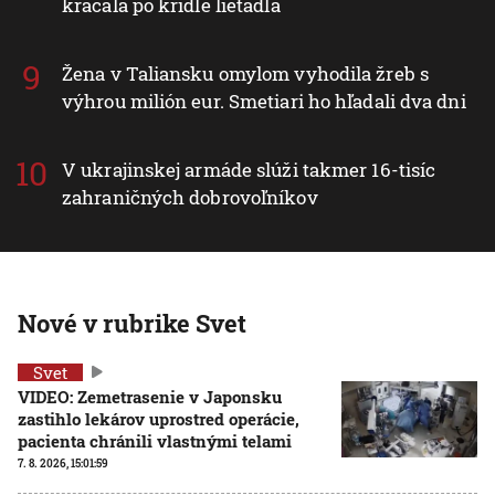
kráčala po krídle lietadla
Žena v Taliansku omylom vyhodila žreb s
výhrou milión eur. Smetiari ho hľadali dva dni
V ukrajinskej armáde slúži takmer 16-tisíc
zahraničných dobrovoľníkov
Nové v rubrike Svet
Svet
VIDEO: Zemetrasenie v Japonsku
zastihlo lekárov uprostred operácie,
pacienta chránili vlastnými telami
7. 8. 2026, 15:01:59