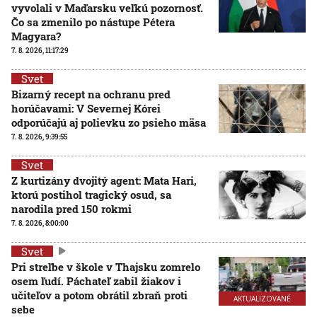
vyvolali v Maďarsku veľkú pozornosť.
Čo sa zmenilo po nástupe Pétera
Magyara?
7. 8. 2026, 11:17:29
Svet
Bizarný recept na ochranu pred
horúčavami: V Severnej Kórei
odporúčajú aj polievku zo psieho mäsa
7. 8. 2026, 9:39:55
Svet
Z kurtizány dvojitý agent: Mata Hari,
ktorú postihol tragický osud, sa
narodila pred 150 rokmi
7. 8. 2026, 8:00:00
Svet
Pri streľbe v škole v Thajsku zomrelo
osem ľudí. Páchateľ zabil žiakov i
učiteľov a potom obrátil zbraň proti
AKTUALIZOVANÉ
sebe