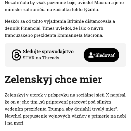
Nezahŕňalo by však pozemné boje, uviedol Macron a jeho
minister zahraničia na začiatku tohto týždňa.
Neskôr sa od tohto vyjadrenia Británie dištancovala a
denník Financial Times uviedol, že išlo o návrh
francúzskeho prezidenta Emmanuela Macrona.
Sledujte spravodajstvo
Sledovať
STVR na Threads
Zelenskyj chce mier
Zelenskyj v utorok v príspevku na sociálnej sieti X napísal,
že on a jeho tím „sú pripravení pracovať pod silným
vedením prezidenta Trumpa, aby dosiahli trvalý mier“.
Navrhol prepustenie vojnových väzňov a prímerie na nebi
i na mori.