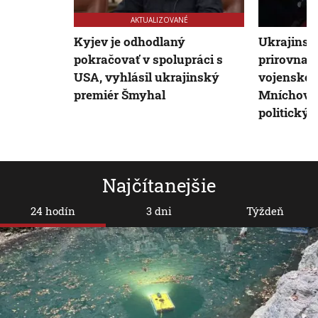
AKTUALIZOVANÉ
Kyjev je odhodlaný
Ukrajinsk
pokračovať v spolupráci s
prirovnal
USA, vyhlásil ukrajinský
vojenskej
premiér Šmyhal
Mníchovsk
politický 
Najčítanejšie
24 hodín
3 dni
Týždeň