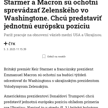
Starmer a Macron sú ochotní
sprevádzať Zelenského vo
Washingtone. Chcú predstaviť
jednotnú európsku pozíciu
Paríž pracuje na obnovení väzieb medzi USA a Ukrajinou.
ČTK
5. 3. 2025 11:15:39
Odlož na neskôr
Britský premiér Keir Starmer a francúzsky prezident
Emmanuel Macron sú ochotní na budúci týždeň
odcestovať do Washingtonu s ukrajinským prezidentom
Volodymyrom Zelenským.
Americkému prezidentovi Donaldovi Trumpovi chcú
predstaviť jednotnú európsku pozíciu ohľadom prímeria
pre Ukrajinu. Napísal to v stredu (5. 3.) britský bulvárny