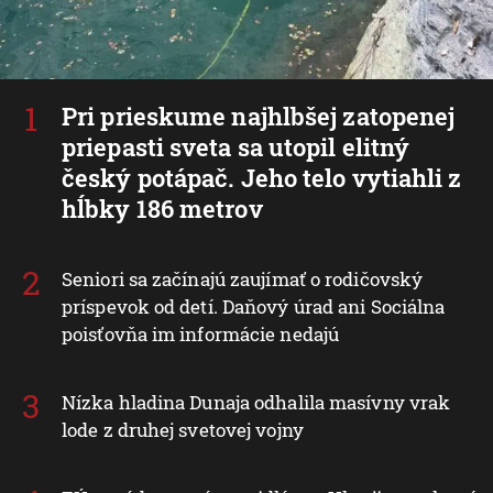
Pri prieskume najhlbšej zatopenej
priepasti sveta sa utopil elitný
český potápač. Jeho telo vytiahli z
hĺbky 186 metrov
Seniori sa začínajú zaujímať o rodičovský
príspevok od detí. Daňový úrad ani Sociálna
poisťovňa im informácie nedajú
Nízka hladina Dunaja odhalila masívny vrak
lode z druhej svetovej vojny