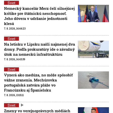
Svet
Nemecký kancelár Merz čelí silnejúcej
kritike pre štátnickú neschopnosť.
Jeho dôvera v udržanie jednotnosti
klesá
7. 8. 2026, 14:44:23
Svet
Na letisku v Lipsku našli najmenej dva
drony. Podľa prokuratúry ide o závažný
útok na nemeckú infraštruktúru
7. 8. 2026, 14:43:39
Svet
Vyzerá ako medúza, no môže spôsobiť
vážne zranenia. Mechúrovka
portugalská zatvára pláže vo
Francúzsku aj Španielsku
7. 8. 2026, 13:15:11
Svet
Zmeny vo verejnoprávnych médiách