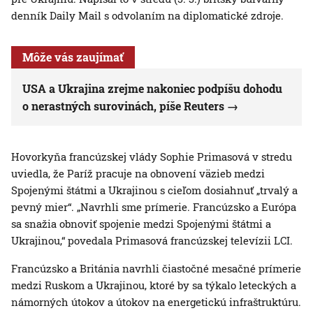
denník Daily Mail s odvolaním na diplomatické zdroje.
Môže vás zaujímať
USA a Ukrajina zrejme nakoniec podpíšu dohodu
o nerastných surovinách, píše Reuters
Hovorkyňa francúzskej vlády Sophie Primasová v stredu
uviedla, že Paríž pracuje na obnovení väzieb medzi
Spojenými štátmi a Ukrajinou s cieľom dosiahnuť „trvalý a
pevný mier“. „Navrhli sme prímerie. Francúzsko a Európa
sa snažia obnoviť spojenie medzi Spojenými štátmi a
Ukrajinou,“ povedala Primasová francúzskej televízii LCI.
Francúzsko a Británia navrhli čiastočné mesačné prímerie
medzi Ruskom a Ukrajinou, ktoré by sa týkalo leteckých a
námorných útokov a útokov na energetickú infraštruktúru.