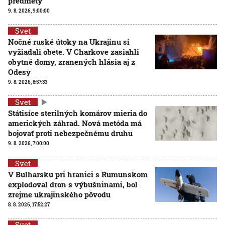
predmety
9. 8. 2026, 9:00:00
Svet
Nočné ruské útoky na Ukrajinu si
vyžiadali obete. V Charkove zasiahli
obytné domy, zranených hlásia aj z
Odesy
9. 8. 2026, 8:57:33
Svet
Státisíce sterilných komárov mieria do
amerických záhrad. Nová metóda má
bojovať proti nebezpečnému druhu
9. 8. 2026, 7:00:00
Svet
V Bulharsku pri hranici s Rumunskom
explodoval dron s výbušninami, bol
zrejme ukrajinského pôvodu
8. 8. 2026, 17:52:27
Svet