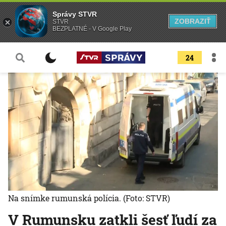
Správy STVR
ZOBRAZIŤ
STVR
BEZPLATNÉ - V Google Play
24
Na snímke rumunská polícia.
(Foto: STVR)
V Rumunsku zatkli šesť ľudí za