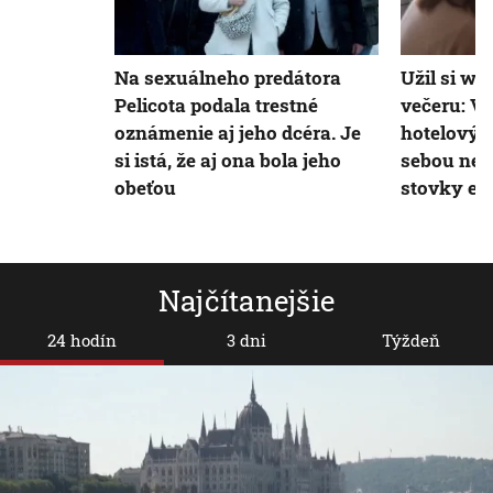
Na sexuálneho predátora
Užil si we
Pelicota podala trestné
večeru: V
oznámenie aj jeho dcéra. Je
hotelový 
si istá, že aj ona bola jeho
sebou nev
obeťou
stovky eu
Najčítanejšie
24 hodín
3 dni
Týždeň