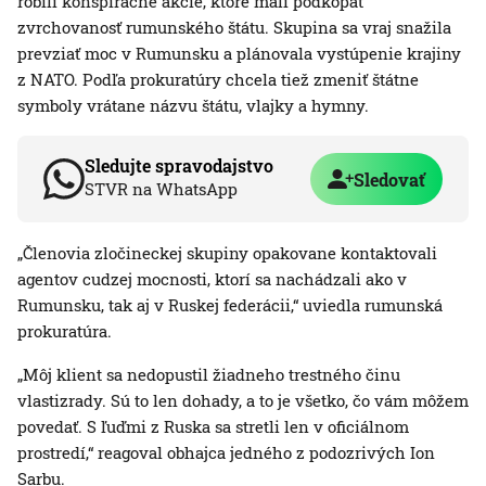
robili konšpiračné akcie, ktoré mali podkopať
zvrchovanosť rumunského štátu. Skupina sa vraj snažila
prevziať moc v Rumunsku a plánovala vystúpenie krajiny
z NATO. Podľa prokuratúry chcela tiež zmeniť štátne
symboly vrátane názvu štátu, vlajky a hymny.
Sledujte spravodajstvo
Sledovať
STVR na WhatsApp
„Členovia zločineckej skupiny opakovane kontaktovali
agentov cudzej mocnosti, ktorí sa nachádzali ako v
Rumunsku, tak aj v Ruskej federácii,“ uviedla rumunská
prokuratúra.
„Môj klient sa nedopustil žiadneho trestného činu
vlastizrady. Sú to len dohady, a to je všetko, čo vám môžem
povedať. S ľuďmi z Ruska sa stretli len v oficiálnom
prostredí,“ reagoval obhajca jedného z podozrivých Ion
Sarbu.