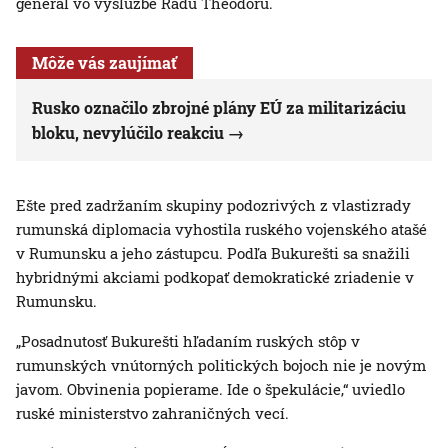
generál vo výslužbe Radu Theodoru.
Môže vás zaujímať
Rusko označilo zbrojné plány EÚ za militarizáciu
bloku, nevylúčilo reakciu
Ešte pred zadržaním skupiny podozrivých z vlastizrady
rumunská diplomacia vyhostila ruského vojenského atašé
v Rumunsku a jeho zástupcu. Podľa Bukurešti sa snažili
hybridnými akciami podkopať demokratické zriadenie v
Rumunsku.
„Posadnutosť Bukurešti hľadaním ruských stôp v
rumunských vnútorných politických bojoch nie je novým
javom. Obvinenia popierame. Ide o špekulácie,“ uviedlo
ruské ministerstvo zahraničných vecí.