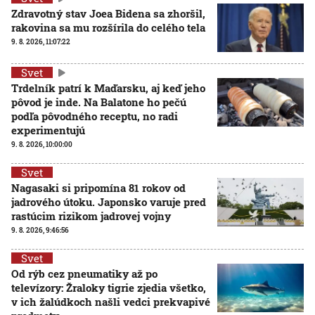
Zdravotný stav Joea Bidena sa zhoršil,
rakovina sa mu rozšírila do celého tela
9. 8. 2026, 11:07:22
Svet
Trdelník patrí k Maďarsku, aj keď jeho
pôvod je inde. Na Balatone ho pečú
podľa pôvodného receptu, no radi
experimentujú
9. 8. 2026, 10:00:00
Svet
Nagasaki si pripomína 81 rokov od
jadrového útoku. Japonsko varuje pred
rastúcim rizikom jadrovej vojny
9. 8. 2026, 9:46:56
Svet
Od rýb cez pneumatiky až po
televízory: Žraloky tigrie zjedia všetko,
v ich žalúdkoch našli vedci prekvapivé