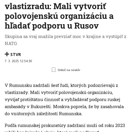
vlastizradu: Mali vytvoriť
polovojenskú organizáciu a
hľadať podporu u Rusov
Skupina sa vraj snažila prevziať moc v krajine a vystúpiť z
NATO.
STVR
7. 3. 2025 12:54:30
Odlož na neskôr
V Rumunsku zadržali šesť ľudí, ktorých podozrievajú z
vlastizrady. Mali vytvoriť polovojenskú organizáciu,
vyvíjať protištátnu činnosť a vyhľadávať podporu ruskej
ambasády v Bukurešti. Moskva poprela, že by zasahovala
do vnútorných záležitostí Rumunska.
Podľa rumunskej prokuratúry zadržaní muži od roku 2023