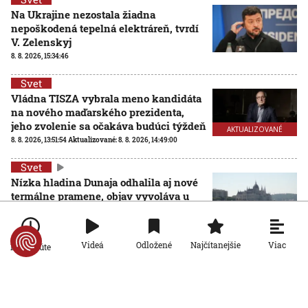
Na Ukrajine nezostala žiadna
nepoškodená tepelná elektráreň, tvrdí
V. Zelenskyj
8. 8. 2026, 15:34:46
Svet
Vládna TISZA vybrala meno kandidáta
na nového maďarského prezidenta,
jeho zvolenie sa očakáva budúci týždeň
AKTUALIZOVANÉ
8. 8. 2026, 13:51:54
Aktualizované:
8. 8. 2026, 14:49:00
Svet
Nízka hladina Dunaja odhalila aj nové
termálne pramene, objav vyvoláva u
vedcov aj obavy
8. 8. 2026, 11:30:31
Viac
Videá
Odložené
Najčítanejšie
Po minúte