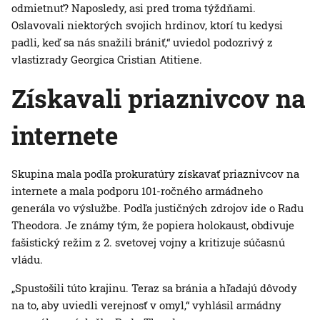
odmietnuť? Naposledy, asi pred troma týždňami.
Oslavovali niektorých svojich hrdinov, ktorí tu kedysi
padli, keď sa nás snažili brániť,“ uviedol podozrivý z
vlastizrady Georgica Cristian Atitiene.
Získavali priaznivcov na
internete
Skupina mala podľa prokuratúry získavať priaznivcov na
internete a mala podporu 101-ročného armádneho
generála vo výslužbe. Podľa justičných zdrojov ide o Radu
Theodora. Je známy tým, že popiera holokaust, obdivuje
fašistický režim z 2. svetovej vojny a kritizuje súčasnú
vládu.
„Spustošili túto krajinu. Teraz sa bránia a hľadajú dôvody
na to, aby uviedli verejnosť v omyl,“ vyhlásil armádny