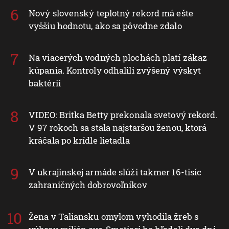
Nový slovenský teplotný rekord má ešte
vyššiu hodnotu, ako sa pôvodne zdalo
Na viacerých vodných plochách platí zákaz
kúpania. Kontroly odhalili zvýšený výskyt
baktérií
VIDEO: Britka Betty prekonala svetový rekord.
V 97 rokoch sa stala najstaršou ženou, ktorá
kráčala po krídle lietadla
V ukrajinskej armáde slúži takmer 16-tisíc
zahraničných dobrovoľníkov
Žena v Taliansku omylom vyhodila žreb s