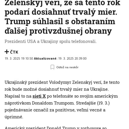
Zelenskyj verí, že sa tento rok
podarí dosiahnuť trvalý mier.
Trump súhlasil s obstaraním
ďalšej protivzdušnej obrany
Prezidenti USA a Ukrajiny spolu telefonovali.
ČTK
19. 3. 2025 19:10:50
Aktualizované:
19. 3. 2025 20:39:00
Odlož na neskôr
Ukrajinský prezident Volodymyr Zelenskyj verí, že tento
rok bude možné dosiahnuť trvalý mier na Ukrajine.
Napísal to na
sieti X
po telefonáte so svojím americkým
náprotivkom Donaldom Trumpom. Stredajšie (19. 3.)
pojednávanie označil za pozitívne, veľmi vecné a
úprimné.
Americký prezident Donald Trump v rozhovore so