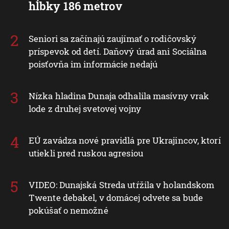
hĺbky 186 metrov
Seniori sa začínajú zaujímať o rodičovský
príspevok od detí. Daňový úrad ani Sociálna
poisťovňa im informácie nedajú
Nízka hladina Dunaja odhalila masívny vrak
lode z druhej svetovej vojny
EÚ zavádza nové pravidlá pre Ukrajincov, ktorí
utiekli pred ruskou agresiou
VIDEO: Dunajská Streda utŕžila v holandskom
Twente debakel, v domácej odvete sa bude
pokúšať o nemožné