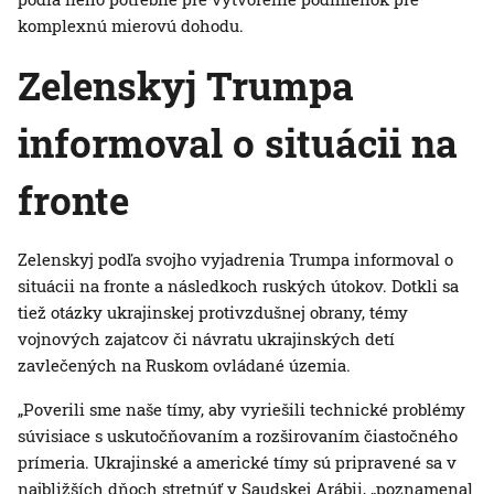
komplexnú mierovú dohodu.
Zelenskyj Trumpa
informoval o situácii na
fronte
Zelenskyj podľa svojho vyjadrenia Trumpa informoval o
situácii na fronte a následkoch ruských útokov. Dotkli sa
tiež otázky ukrajinskej protivzdušnej obrany, témy
vojnových zajatcov či návratu ukrajinských detí
zavlečených na Ruskom ovládané územia.
„Poverili sme naše tímy, aby vyriešili technické problémy
súvisiace s uskutočňovaním a rozširovaním čiastočného
prímeria. Ukrajinské a americké tímy sú pripravené sa v
najbližších dňoch stretnúť v Saudskej Arábii, „poznamenal