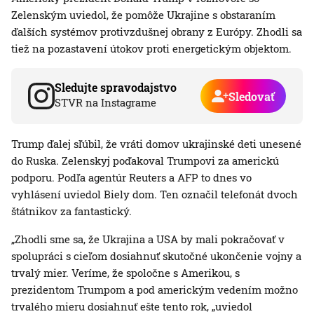
Zelenským uviedol, že pomôže Ukrajine s obstaraním
ďalších systémov protivzdušnej obrany z Európy. Zhodli sa
tiež na pozastavení útokov proti energetickým objektom.
Sledujte spravodajstvo
Sledovať
STVR na Instagrame
Trump ďalej sľúbil, že vráti domov ukrajinské deti unesené
do Ruska. Zelenskyj poďakoval Trumpovi za americkú
podporu. Podľa agentúr Reuters a AFP to dnes vo
vyhlásení uviedol Biely dom. Ten označil telefonát dvoch
štátnikov za fantastický.
„Zhodli sme sa, že Ukrajina a USA by mali pokračovať v
spolupráci s cieľom dosiahnuť skutočné ukončenie vojny a
trvalý mier. Veríme, že spoločne s Amerikou, s
prezidentom Trumpom a pod americkým vedením možno
trvalého mieru dosiahnuť ešte tento rok, „uviedol