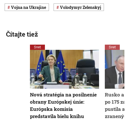
vojna na Ukrajine
Volodymyr Zelenskyj
Čítajte tiež
Svet
Svet
Nová stratégia na posilnenie
Rusko a U
obrany Európskej únie:
po 175 za
Európska komisia
pustila aj
predstavila bielu knihu
zranenýc