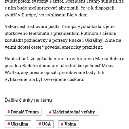
zvlášť potom systémy Patriot. Prezident Trump súhlasil, že
s ním bude spolupracovať, aby zistili, čo je k dispozícii,
zvlášť v Európe,“ vo vyhlásení Biely dom.
Veľká časť rozhovoru podľa Trumpa vychádzala z jeho
utorkového telefonátu s prezidentom Putinom s cieľom
zosúladiť požiadavky a potreby Ruska i Ukrajiny. „Sme na
veľmi dobrej ceste,“ povedal americký prezident.
Napísal tiež, že požiada ministra zahraničia Marka Rubia a
poradcu Bieleho domu pre národnú bezpečnosť Mikea
Waltza, aby presne opísali prerokúvané body. Ich
vyhlásenie má byť zverejnené čoskoro.
Ďalšie články na tému:
Donald Trump
medzinárodné vzťahy
Ukrajina
USA
vojna