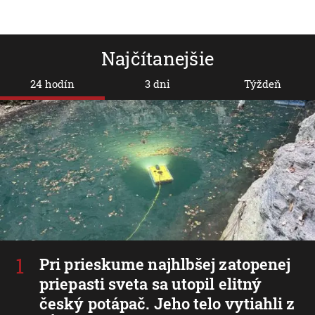
Najčítanejšie
24 hodín
3 dni
Týždeň
Pri prieskume najhlbšej zatopenej
priepasti sveta sa utopil elitný
český potápač. Jeho telo vytiahli z