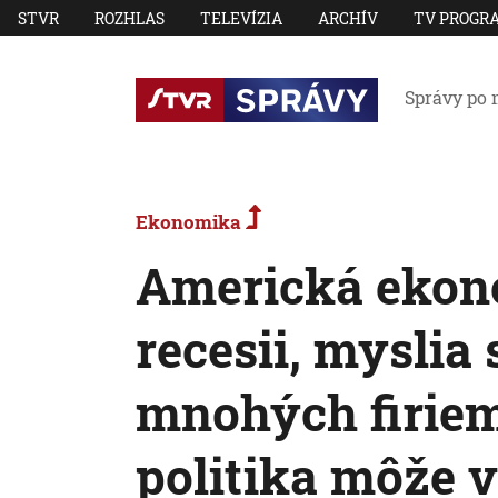
STVR
ROZHLAS
TELEVÍZIA
ARCHÍV
TV PROGR
Správy po 
Ekonomika
Americká ekono
recesii, myslia 
mnohých firie
politika môže v