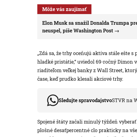
Môže vás zaujímať
Elon Musk sa snažil Donalda Trumpa pres
neuspel, píše Washington Post
„Zdá sa, že trhy oceňujú aktíva stále ešte
hladké pristátie,“ uviedol 69-ročný Dimon 
riaditeľom veľkej banky z Wall Street, ktorý
čase, keď prudko klesali akciové trhy.
Sledujte spravodajstvo
STVR na 
Spojené štáty začali minulý týždeň vybera
plošné desaťpercentné clo prakticky na vš