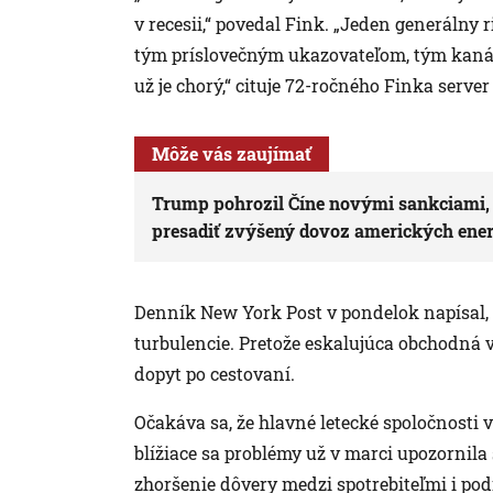
v recesii,“ povedal Fink. „Jeden generálny r
tým príslovečným ukazovateľom, tým kanár
už je chorý,“ cituje 72-ročného Finka server
Môže vás zaujímať
Trump pohrozil Číne novými sankciami, 
presadiť zvýšený dovoz amerických ener
Denník New York Post v pondelok napísal, ž
turbulencie. Pretože eskalujúca obchodná
dopyt po cestovaní.
Očakáva sa, že hlavné letecké spoločnosti 
blížiace sa problémy už v marci upozornila
zhoršenie dôvery medzi spotrebiteľmi i po