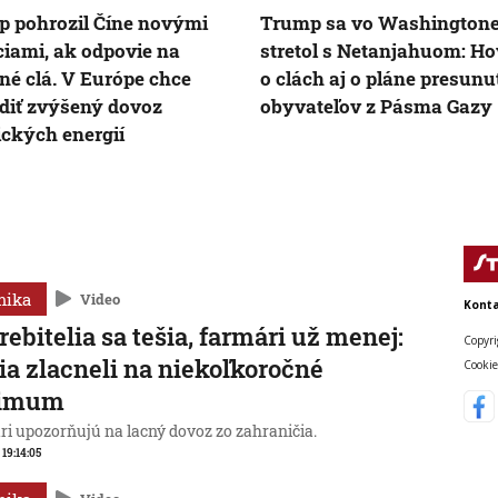
 pohrozil Číne novými
Trump sa vo Washington
iami, ak odpovie na
stretol s Netanjahuom: Hov
né clá. V Európe chce
o clách aj o pláne presunu
diť zvýšený dovoz
obyvateľov z Pásma Gazy
ckých energií
mika
Video
Konta
rebitelia sa tešia, farmári už menej:
Copyri
ia zlacneli na niekoľkoročné
Cookie
imum
ri upozorňujú na lacný dovoz zo zahraničia.
 19:14:05