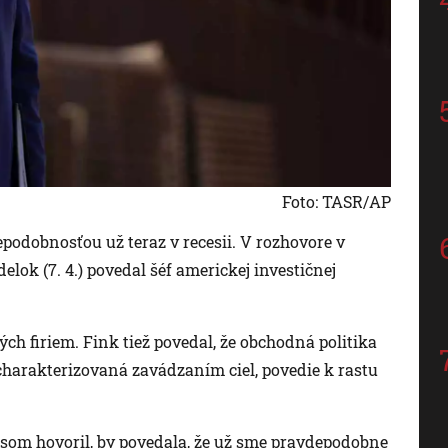
Foto: TASR/AP
odobnosťou už teraz v recesii. V rozhovore v
ok (7. 4.) povedal šéf americkej investičnej
h firiem. Fink tiež povedal, že obchodná politika
harakterizovaná zavádzaním ciel, povedie k rastu
 som hovoril, by povedala, že už sme pravdepodobne