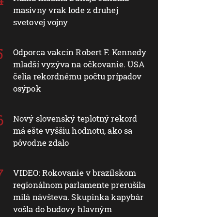
masívny vrak lode z druhej
svetovej vojny
Odporca vakcín Robert F. Kennedy
mladší vyzýva na očkovanie. USA
čelia rekordnému počtu prípadov
osýpok
Nový slovenský teplotný rekord
má ešte vyššiu hodnotu, ako sa
pôvodne zdalo
VIDEO: Rokovanie v brazílskom
regionálnom parlamente prerušila
milá návšteva. Skupinka kapybár
vošla do budovy hlavným