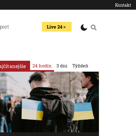
Kontakt
port
Live 24
24 hodín
3 dni
Týždeň
ajčítanejšie