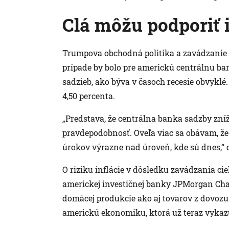
Clá môžu podporiť i
Trumpova obchodná politika a zavádzanie c
prípade by bolo pre americkú centrálnu ba
sadzieb, ako býva v časoch recesie obvyklé
4,50 percenta.
„Predstava, že centrálna banka sadzby zníži
pravdepodobnosť. Oveľa viac sa obávam, že
úrokov výrazne nad úroveň, kde sú dnes,“ 
O riziku inflácie v dôsledku zavádzania cie
americkej investičnej banky JPMorgan Cha
domácej produkcie ako aj tovarov z dovoz
americkú ekonomiku, ktorá už teraz vyka