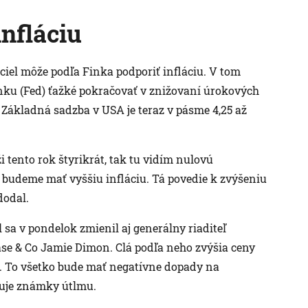
nfláciu
iel môže podľa Finka podporiť infláciu. V tom
nku (Fed) ťažké pokračovať v znižovaní úrokových
. Základná sadzba v USA je teraz v pásme 4,25 až
 tento rok štyrikrát, tak tu vidím nulovú
 budeme mať vyššiu infláciu. Tá povedie k zvýšeniu
dodal.
l sa v pondelok zmienil aj generálny riaditeľ
se & Co Jamie Dimon. Clá podľa neho zvýšia ceny
u. To všetko bude mať negatívne dopady na
zuje známky útlmu.