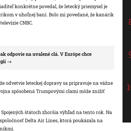
iaditeľ konkrétne povedal, že letecký priemysel je
ikom v uhoľnej bani. Bolo mi povedané, že kanárik
 televízie CNBC.
ak odpovie na uvalené clá. V Európe chce
gií
e odvetvie leteckej dopravy sa pripravuje na vážne
 vojna spôsobená Trumpovými clami môže znížiť
v Spojených štátoch zhoršia výhľad na tento rok. Na
 spoločnosť Delta Air Lines, ktorá poukázala na
dnikmi.