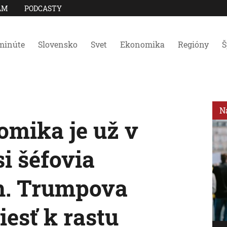
AM
PODCASTY
minúte
Slovensko
Svet
Ekonomika
Regióny
Š
N
mika je už v
si šéfovia
m. Trumpova
iesť k rastu