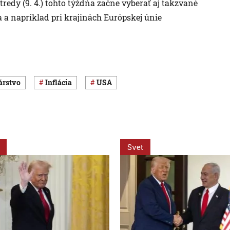
edy (9. 4.) tohto týždňa začne vyberať aj takzvané
šia a napríklad pri krajinách Európskej únie
árstvo
inflácia
USA
Svet