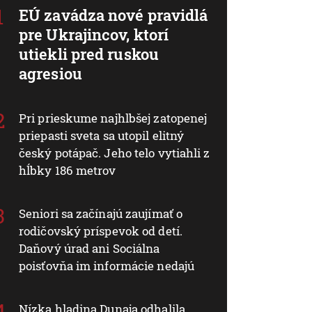
EÚ zavádza nové pravidlá
pre Ukrajincov, ktorí
utiekli pred ruskou
agresiou
Pri prieskume najhlbšej zatopenej
priepasti sveta sa utopil elitný
český potápač. Jeho telo vytiahli z
hĺbky 186 metrov
Seniori sa začínajú zaujímať o
rodičovský príspevok od detí.
Daňový úrad ani Sociálna
poisťovňa im informácie nedajú
Nízka hladina Dunaja odhalila