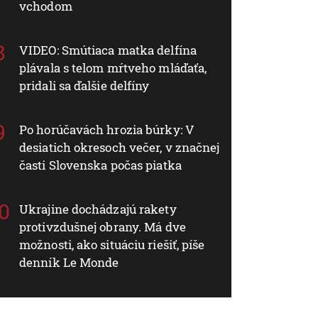
vchodom
VIDEO: Smútiaca matka delfína
plávala s telom mŕtveho mláďaťa,
pridali sa ďalšie delfíny
Po horúčavách hrozia búrky: V
desiatich okresoch večer, v značnej
časti Slovenska počas piatka
Ukrajine dochádzajú rakety
protivzdušnej obrany. Má dve
možnosti, ako situáciu riešiť, píše
denník Le Monde