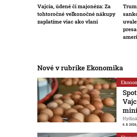
Vajcia, údené či majonéza: Za
Trump
tohtoročné veľkonočné nákupy
sankc
zaplatíme viac ako vlani
uvale
presa
ameri
Nové v rubrike Ekonomika
Ekono
Spot
Vajc
min
Hydiná
6. 8. 2026,