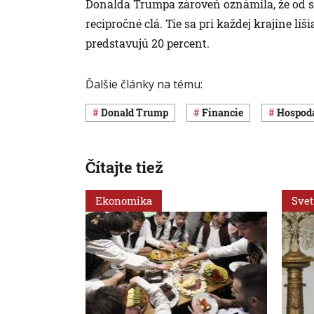
Donalda Trumpa zároveň oznámila, že od str
recipročné clá. Tie sa pri každej krajine lí
predstavujú 20 percent.
Ďalšie články na tému:
Donald Trump
Financie
hospod
Čítajte tiež
Ekonomika
Svet