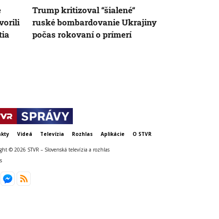
e
Trump kritizoval “šialené“
Elon Musk s
orili
ruské bombardovanie Ukrajiny
Trumpa presv
tia
počas rokovaní o prímerí
od vysokých 
píše Washin
kty
Videá
Televízia
Rozhlas
Aplikácie
O STVR
ght © 2026 STVR – Slovenská televízia a rozhlas
s