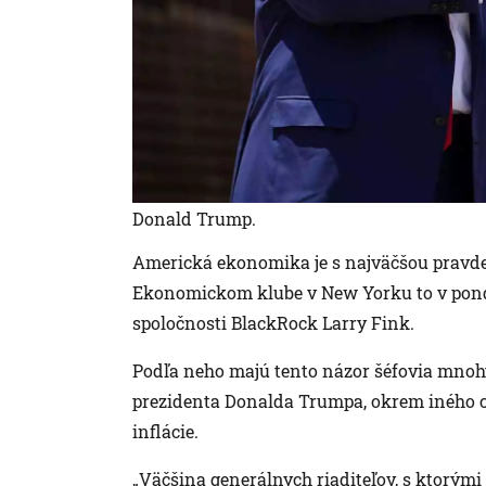
Donald Trump.
Americká ekonomika je s najväčšou pravdep
Ekonomickom klube v New Yorku to v pondel
spoločnosti BlackRock Larry Fink.
Podľa neho majú tento názor šéfovia mnohýc
prezidenta Donalda Trumpa, okrem iného c
inflácie.
„Väčšina generálnych riaditeľov, s ktorými