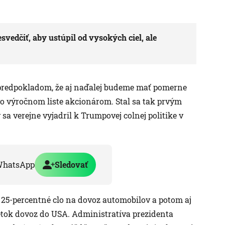
vedčiť, aby ustúpil od vysokých ciel, ale
 s predpokladom, že aj naďalej budeme mať pomerne
vo výročnom liste akcionárom. Stal sa tak prvým
 sa verejne vyjadril k Trumpovej colnej politike v
WhatsApp
Sledovať
ť 25-percentné clo na dovoz automobilov a potom aj
etok dovoz do USA. Administratíva prezidenta