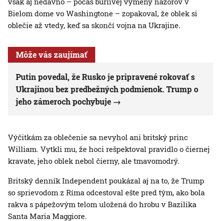
však aj nedávno – počas búrlivej výmeny názorov v
Bielom dome vo Washingtone – zopakoval, že oblek si
oblečie až vtedy, keď sa skončí vojna na Ukrajine.
Môže vás zaujímať
Putin povedal, že Rusko je pripravené rokovať s
Ukrajinou bez predbežných podmienok. Trump o
jeho zámeroch pochybuje
Výčitkám za oblečenie sa nevyhol ani britský princ
William. Vytkli mu, že hoci rešpektoval pravidlo o čiernej
kravate, jeho oblek nebol čierny, ale tmavomodrý.
Britský denník Independent poukázal aj na to, že Trump
so sprievodom z Ríma odcestoval ešte pred tým, ako bola
rakva s pápežovým telom uložená do hrobu v Bazilika
Santa Maria Maggiore.