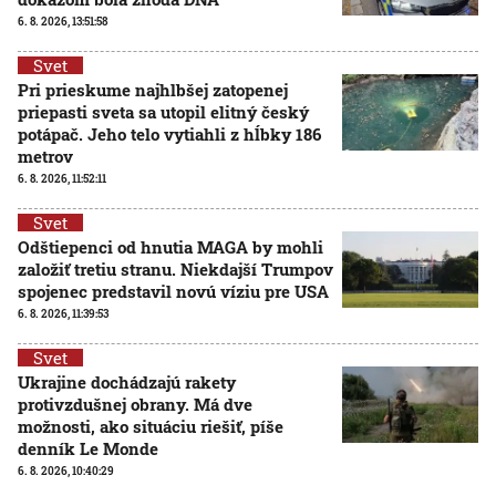
6. 8. 2026, 13:51:58
Svet
Pri prieskume najhlbšej zatopenej
priepasti sveta sa utopil elitný český
potápač. Jeho telo vytiahli z hĺbky 186
metrov
6. 8. 2026, 11:52:11
Svet
Odštiepenci od hnutia MAGA by mohli
založiť tretiu stranu. Niekdajší Trumpov
spojenec predstavil novú víziu pre USA
6. 8. 2026, 11:39:53
Svet
Ukrajine dochádzajú rakety
protivzdušnej obrany. Má dve
možnosti, ako situáciu riešiť, píše
denník Le Monde
6. 8. 2026, 10:40:29