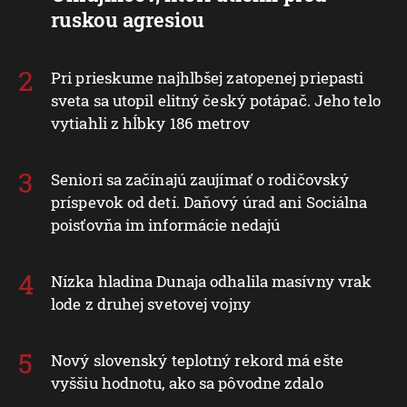
ruskou agresiou
Pri prieskume najhlbšej zatopenej priepasti
sveta sa utopil elitný český potápač. Jeho telo
vytiahli z hĺbky 186 metrov
Seniori sa začínajú zaujímať o rodičovský
príspevok od detí. Daňový úrad ani Sociálna
poisťovňa im informácie nedajú
Nízka hladina Dunaja odhalila masívny vrak
lode z druhej svetovej vojny
Nový slovenský teplotný rekord má ešte
vyššiu hodnotu, ako sa pôvodne zdalo