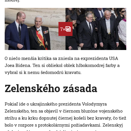
7×
O niečo menšia kritika sa zniesla na exprezidenta USA
Joea Bidena. Ten si obliekol oblek hlbokomodrej farby a
vybral si k nemu šedomodrú kravatu.
Zelenského zásada
Pokiaľ ide o ukrajinského prezidenta Volodymyra
Zelenského, ten sa objavil v čiernom bluzóne vojenského
strihu a ku krku dopnutej čiernej košeli bez kravaty, čo tiež
bolo v rozpore s protokolárnymi požiadavkami. Zelenskyj