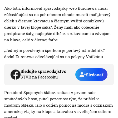
Ako totiž informoval spravodajský web Euronews, muži
zúčastňujúci sa na pohrebnom obrade museli mať „tmavý
oblek s čiernou kravatou a čiernym vyšitú gombíkovú
dierku v ľavej klope saka“. Ženy mali ako oblečenie
predpísané šaty, najlepšie dlhšie, s rukavicami a závojom
na hlave, celé v čiernej farbe.
„Jediným povoleným šperkom je perlový náhrdelník,“
dodal Euronews odvolávajúci sa na pokyny Vatikánu.
Sledujte spravodajstvo
Sledovať
STVR na Facebooku
Prezident Spojených štátov, sediaci v prvom rade
smútočných hostí, pútal pozornosť tým, že prišiel v
modrom obleku. Išlo o odtieň polnočná modrá s odznakom
americkej vlajky na klope a kravatou v svetlejšom odtieni
modrej.