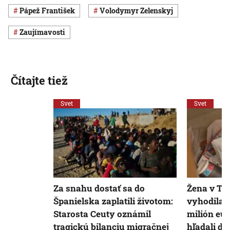
pápež František
Volodymyr Zelenskyj
Zaujímavosti
Čítajte tiež
Svet
Svet
Za snahu dostať sa do
Žena v Ta
Španielska zaplatili životom:
vyhodila 
Starosta Ceuty oznámil
milión eur
tragickú bilanciu migračnej
hľadali dv