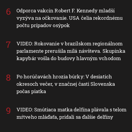
Odporca vakcín Robert F. Kennedy mladší
vyzýva na očkovanie. USA čelia rekordnému
počtu prípadov osýpok
VIDEO: Rokovanie v brazílskom regionálnom
parlamente prerušila milá návšteva. Skupinka
kapybár vošla do budovy hlavným vchodom
Po horúčavách hrozia búrky: V desiatich
okresoch večer, v značnej časti Slovenska
počas piatka
VIDEO: Smútiaca matka delfína plávala s telom
mŕtveho mláďaťa, pridali sa ďalšie delfíny