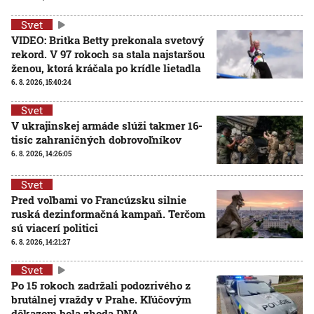
Svet
VIDEO: Britka Betty prekonala svetový
rekord. V 97 rokoch sa stala najstaršou
ženou, ktorá kráčala po krídle lietadla
6. 8. 2026, 15:40:24
Svet
V ukrajinskej armáde slúži takmer 16-
tisíc zahraničných dobrovoľníkov
6. 8. 2026, 14:26:05
Svet
Pred voľbami vo Francúzsku silnie
ruská dezinformačná kampaň. Terčom
sú viacerí politici
6. 8. 2026, 14:21:27
Svet
Po 15 rokoch zadržali podozrivého z
brutálnej vraždy v Prahe. Kľúčovým
dôkazom bola zhoda DNA