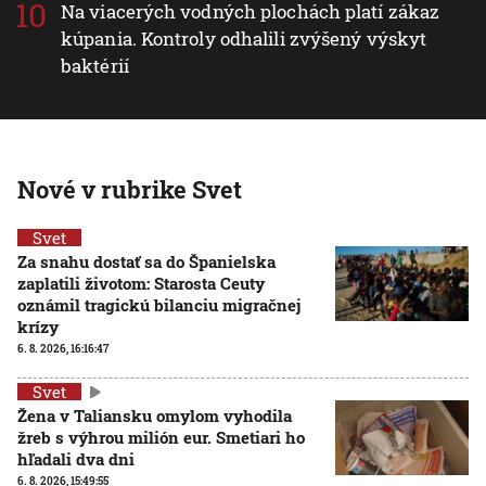
Na viacerých vodných plochách platí zákaz
kúpania. Kontroly odhalili zvýšený výskyt
baktérií
Nové v rubrike Svet
Svet
Za snahu dostať sa do Španielska
zaplatili životom: Starosta Ceuty
oznámil tragickú bilanciu migračnej
krízy
6. 8. 2026, 16:16:47
Svet
Žena v Taliansku omylom vyhodila
žreb s výhrou milión eur. Smetiari ho
hľadali dva dni
6. 8. 2026, 15:49:55