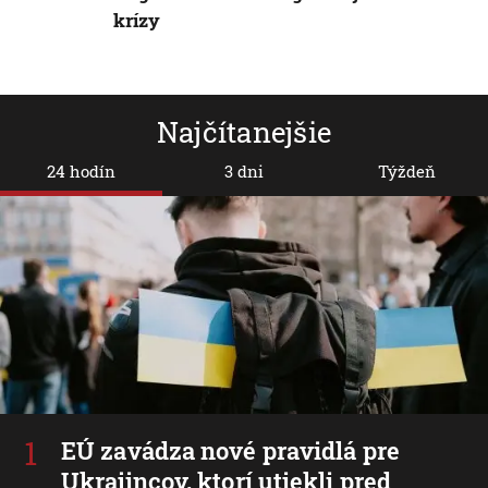
krízy
Najčítanejšie
24 hodín
3 dni
Týždeň
EÚ zavádza nové pravidlá pre
Ukrajincov, ktorí utiekli pred