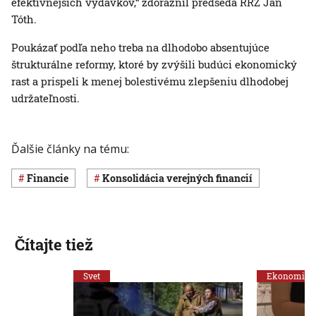
efektívnejších výdavkov,“ zdôraznil predseda RRZ Ján
Tóth.
Poukázať podľa neho treba na dlhodobo absentujúce
štrukturálne reformy, ktoré by zvýšili budúci ekonomický
rast a prispeli k menej bolestivému zlepšeniu dlhodobej
udržateľnosti.
Ďalšie články na tému:
Financie
konsolidácia verejných financií
Čítajte tiež
Svet
Ekonomika