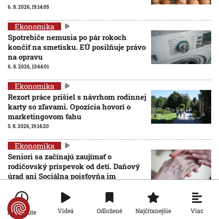
6. 8. 2026, 19:14:05
Ekonomika
Spotrebiče nemusia po pár rokoch
končiť na smetisku. EÚ posilňuje právo
na opravu
6. 8. 2026, 13:44:01
Ekonomika
Rezort práce prišiel s návrhom rodinnej
karty so zľavami. Opozícia hovorí o
marketingovom ťahu
5. 8. 2026, 19:14:20
Ekonomika
Seniori sa začínajú zaujímať o
rodičovský príspevok od detí. Daňový
úrad ani Sociálna poisťovňa im
informácie nedajú
5. 8. 2026, 19:08:24
Viac
Videá
Odložené
Najčítanejšie
Po minúte