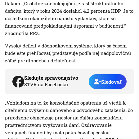
tlakom. „Osobitne znepokojujúci je rast štrukturálneho
deficitu, ktorý v roku 2024 dosiahol 4,2 percenta HDP. Je to
dôsledkom okamžitého nárastu výdavkov, ktoré sú
financované predpokladanými úsporami v budúcnosti,“
zhodnotila RRZ.
Vysoký deficit v dôchodkovom systéme, ktorý sa časom
bude ešte prehlbovať, predstavuje podľa nej nadpolovičnú
záťaž pre dlhodobú udržateľnosť.
Sledujte spravodajstvo
Sledovať
STVR na Facebooku
„Vzhľadom na to, že konsolidačné opatrenia už viedli k
citeľnému zvýšeniu daňového a odvodového zaťaženia, čo
prirodzene obmedzuje priestor na ďalšiu konsolidáciu
prostredníctvom zvyšovania daní. Ozdravovanie
verejných financií by malo pokračovať aj cestou