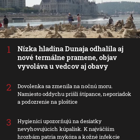
Nízka hladina Dunaja odhalila aj
nové termálne pramene, objav
vyvoláva u vedcov aj obavy
Dovolenka sa zmenila na nočnú moru.
Namiesto oddychu prišli štípance, neporiadok
a podozrenie na ploštice
Hygienici upozorňujú na desiatky
nevyhovujúcich kúpalísk. K najväčším
hrozbám patria mykóza a kožné infekcie