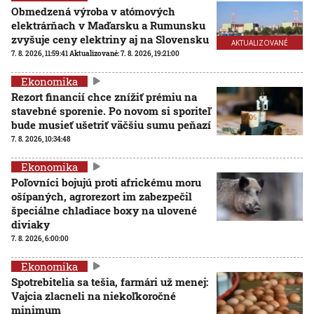
Obmedzená výroba v atómových
elektrárňach v Maďarsku a Rumunsku
zvyšuje ceny elektriny aj na Slovensku
AKTUALIZOVANÉ
7. 8. 2026, 11:59:41
Aktualizované:
7. 8. 2026, 19:21:00
Ekonomika
Rezort financií chce znížiť prémiu na
stavebné sporenie. Po novom si sporiteľ
bude musieť ušetriť väčšiu sumu peňazí
7. 8. 2026, 10:34:48
Ekonomika
Poľovníci bojujú proti africkému moru
ošípaných, agrorezort im zabezpečil
špeciálne chladiace boxy na ulovené
diviaky
7. 8. 2026, 6:00:00
Ekonomika
Spotrebitelia sa tešia, farmári už menej:
Vajcia zlacneli na niekoľkoročné
minimum