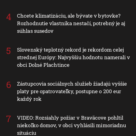
Chcete klimatizáciu, ale bývate v bytovke?
Rozhodnutie vlastníka nestačí, potrebný je aj
súhlas susedov
Slovenský teplotný rekord je rekordom celej
strednej Európy: Najvyššiu hodnotu namerali v
obci Dolné Plachtince
Zástupcovia sociálnych služieb žiadajú vyššie
platy pre opatrovateľky, postupne o 200 eur
každý rok
VIDEO: Rozsiahly požiar v Braväcove pohltil
niekoľko domov, v obci vyhlásili mimoriadnu
situáciu