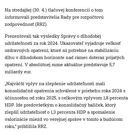
Na stredajšej (30. 4.) tlačovej konferencii o tom
informovali predstavitelia Rady pre rozpočtovú
zodpovednosť (RRZ).
Prezentovali tak výsledky Správy o dlhodobej
udržateľnosti za rok 2024. Ukazovateľ vyjadruje veľkosť
ozdravných opatrení, ktoré sú potrebné na stabilizáciu
dlhu v dlhodobom horizonte nad rámec doteraz prijatých
opatrení. V absolútnej sume aktuálne predstavuje 5,7
miliardy eur.
„Najväčší vplyv na zlepšenie udržateľnosti mali
konsolidačné opatrenia schválené v priebehu roka 2024 s
účinnosťou od roku 2025, s celkovým vplyvom 1,8 percenta
HDP. Ide predovšetkým o konsolidačný balíček, ktorý
zlepšil udržateľnosť o 1,3 percenta HDP a spomalenie
valorizácie miezd vo verejnej správe v tomto a budúcom
roku,“ priblížila RRZ.