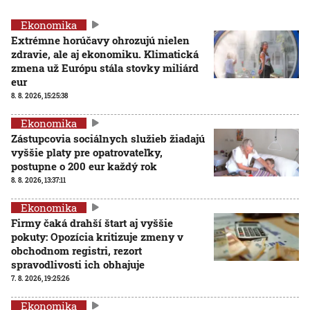
Ekonomika
Extrémne horúčavy ohrozujú nielen
zdravie, ale aj ekonomiku. Klimatická
zmena už Európu stála stovky miliárd
eur
8. 8. 2026, 15:25:38
Ekonomika
Zástupcovia sociálnych služieb žiadajú
vyššie platy pre opatrovateľky,
postupne o 200 eur každý rok
8. 8. 2026, 13:37:11
Ekonomika
Firmy čaká drahší štart aj vyššie
pokuty: Opozícia kritizuje zmeny v
obchodnom registri, rezort
spravodlivosti ich obhajuje
7. 8. 2026, 19:25:26
Ekonomika