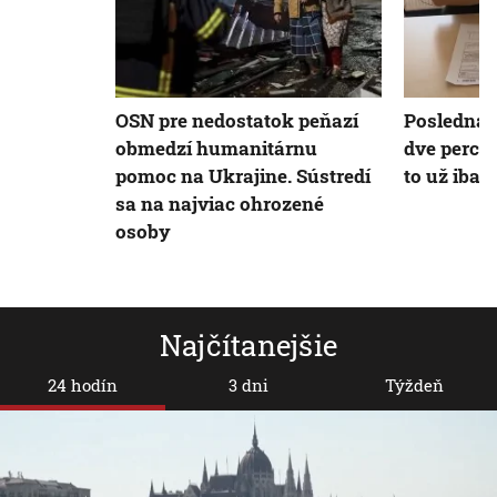
OSN pre nedostatok peňazí
Posledná 
obmedzí humanitárnu
dve percen
pomoc na Ukrajine. Sústredí
to už iba 
sa na najviac ohrozené
osoby
Najčítanejšie
24 hodín
3 dni
Týždeň