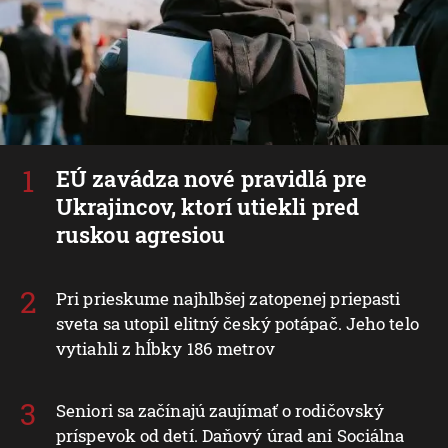
EÚ zavádza nové pravidlá pre
Ukrajincov, ktorí utiekli pred
ruskou agresiou
Pri prieskume najhlbšej zatopenej priepasti
sveta sa utopil elitný český potápač. Jeho telo
vytiahli z hĺbky 186 metrov
Seniori sa začínajú zaujímať o rodičovský
príspevok od detí. Daňový úrad ani Sociálna