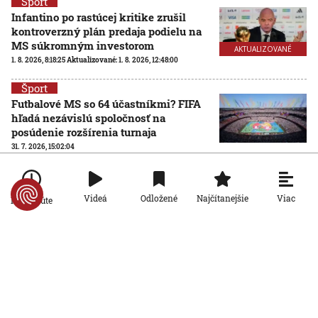
Šport
Infantino po rastúcej kritike zrušil
kontroverzný plán predaja podielu na
MS súkromným investorom
AKTUALIZOVANÉ
1. 8. 2026, 8:18:25
Aktualizované:
1. 8. 2026, 12:48:00
Šport
Futbalové MS so 64 účastníkmi? FIFA
hľadá nezávislú spoločnosť na
posúdenie rozšírenia turnaja
31. 7. 2026, 15:02:04
Šport
Ďaloga chce vrátiť Zvolen tam, kam
Viac
Videá
Odložené
Najčítanejšie
Po minúte
patrí: Verím, že všetci pôjdeme za
jedným cieľom
31. 7. 2026, 14:01:31
Šport
Bero o stroskotanom prestupe: Pozreli
si len magnetickú rezonanciu a
povedali nie