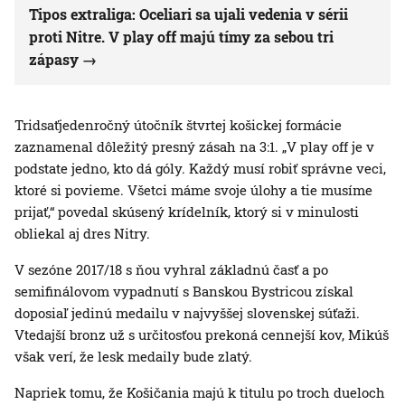
Tipos extraliga: Oceliari sa ujali vedenia v sérii
proti Nitre. V play off majú tímy za sebou tri
zápasy
Tridsaťjedenročný útočník štvrtej košickej formácie
zaznamenal dôležitý presný zásah na 3:1. „V play off je v
podstate jedno, kto dá góly. Každý musí robiť správne veci,
ktoré si povieme. Všetci máme svoje úlohy a tie musíme
prijať,“ povedal skúsený krídelník, ktorý si v minulosti
obliekal aj dres Nitry.
V sezóne 2017/18 s ňou vyhral základnú časť a po
semifinálovom vypadnutí s Banskou Bystricou získal
doposiaľ jedinú medailu v najvyššej slovenskej súťaži.
Vtedajší bronz už s určitosťou prekoná cennejší kov, Mikúš
však verí, že lesk medaily bude zlatý.
Napriek tomu, že Košičania majú k titulu po troch dueloch