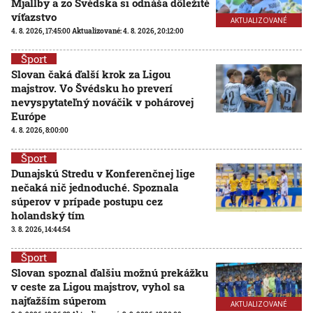
Mjällby a zo Švédska si odnáša dôležité
víťazstvo
AKTUALIZOVANÉ
4. 8. 2026, 17:45:00
Aktualizované:
4. 8. 2026, 20:12:00
Šport
Slovan čaká ďalší krok za Ligou
majstrov. Vo Švédsku ho preverí
nevyspytateľný nováčik v pohárovej
Európe
4. 8. 2026, 8:00:00
Šport
Dunajskú Stredu v Konferenčnej lige
nečaká nič jednoduché. Spoznala
súperov v prípade postupu cez
holandský tím
3. 8. 2026, 14:44:54
Šport
Slovan spoznal ďalšiu možnú prekážku
v ceste za Ligou majstrov, vyhol sa
najťažším súperom
AKTUALIZOVANÉ