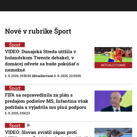
Nové v rubrike Šport
Šport
VIDEO: Dunajská Streda utŕžila v
holandskom Twente debakel, v
domácej odvete sa bude pokúšať o
AKTUALIZOVANÉ
nemožné
6. 8. 2026, 19:50:00
Aktualizované:
6. 8. 2026, 22:03:00
Šport
FIFA sa ospravedlnila za plán s
predajom podielov MS, Infantina však
podržala a vyjadrila mu plnú podporu
6. 8. 2026, 9:54:23
Šport
VIDEO: Slovan zvrátil zápas proti