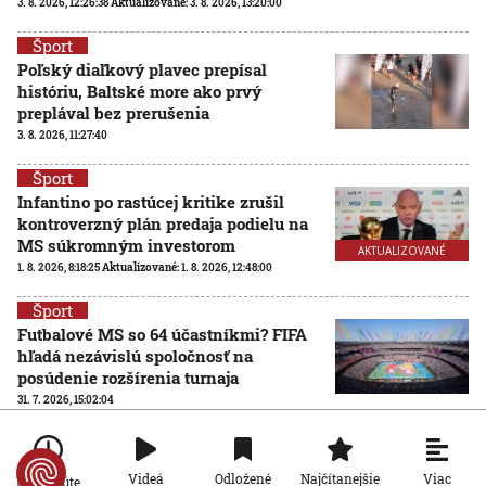
3. 8. 2026, 12:26:38
Aktualizované:
3. 8. 2026, 13:20:00
Šport
Poľský diaľkový plavec prepísal
históriu, Baltské more ako prvý
preplával bez prerušenia
3. 8. 2026, 11:27:40
Šport
Infantino po rastúcej kritike zrušil
kontroverzný plán predaja podielu na
MS súkromným investorom
AKTUALIZOVANÉ
1. 8. 2026, 8:18:25
Aktualizované:
1. 8. 2026, 12:48:00
Šport
Futbalové MS so 64 účastníkmi? FIFA
hľadá nezávislú spoločnosť na
posúdenie rozšírenia turnaja
31. 7. 2026, 15:02:04
Šport
Ďaloga chce vrátiť Zvolen tam, kam
Viac
Videá
Odložené
Najčítanejšie
Po minúte