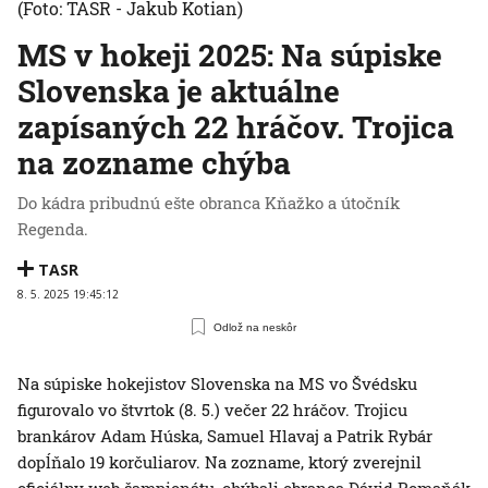
(Foto: TASR - Jakub Kotian)
MS v hokeji 2025: Na súpiske
Slovenska je aktuálne
zapísaných 22 hráčov. Trojica
na zozname chýba
Do kádra pribudnú ešte obranca Kňažko a útočník
Regenda.
TASR
8. 5. 2025 19:45:12
Odlož na neskôr
Na súpiske hokejistov Slovenska na MS vo Švédsku
figurovalo vo štvrtok (8. 5.) večer 22 hráčov. Trojicu
brankárov Adam Húska, Samuel Hlavaj a Patrik Rybár
dopĺňalo 19 korčuliarov. Na zozname, ktorý zverejnil