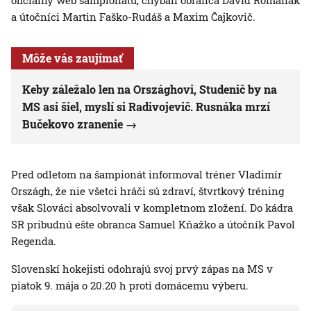
oficiálny web šampionátu, chýbali obranca Dávid Romaňák
a útočníci Martin Faško-Rudáš a Maxim Čajkovič.
Môže vás zaujímať
Keby záležalo len na Országhovi, Studenič by na
MS asi šiel, myslí si Radivojevič. Rusnáka mrzí
Bučekovo zranenie
Pred odletom na šampionát informoval tréner Vladimír
Országh, že nie všetci hráči sú zdraví, štvrtkový tréning
však Slováci absolvovali v kompletnom zložení. Do kádra
SR pribudnú ešte obranca Samuel Kňažko a útočník Pavol
Regenda.
Slovenskí hokejisti odohrajú svoj prvý zápas na MS v
piatok 9. mája o 20.20 h proti domácemu výberu.