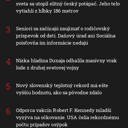
sveta sa utopil elitný český potápač. Jeho telo
vytiahli z hĺbky 186 metrov
Seniori sa začínajú zaujímať o rodičovský
príspevok od detí. Daňový úrad ani Sociálna
poisťovňa im informácie nedajú
Nízka hladina Dunaja odhalila masívny vrak
lode z druhej svetovej vojny
Nový slovenský teplotný rekord má ešte
vyššiu hodnotu, ako sa pôvodne zdalo
Odporca vakcín Robert F. Kennedy mladší
vyzýva na očkovanie. USA čelia rekordnému
počtu prípadov osýpok