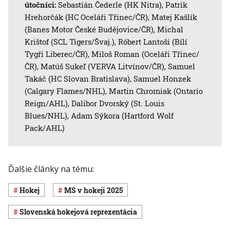
útočníci:
Sebastián Čederle (HK Nitra), Patrik
Hrehorčák (HC Oceláři Třinec/ČR), Matej Kašlík
(Banes Motor České Budějovice/ČR), Michal
Krištof (SCL Tigers/Švaj.), Róbert Lantoši (Bílí
Tygři Liberec/ČR), Miloš Roman (Oceláři Třinec/
ČR), Matúš Sukeľ (VERVA Litvínov/ČR), Samuel
Takáč (HC Slovan Bratislava), Samuel Honzek
(Calgary Flames/NHL), Martin Chromiak (Ontario
Reign/AHL), Dalibor Dvorský (St. Louis
Blues/NHL), Adam Sýkora (Hartford Wolf
Pack/AHL)
Ďalšie články na tému:
Hokej
MS v hokeji 2025
slovenská hokejová reprezentácia