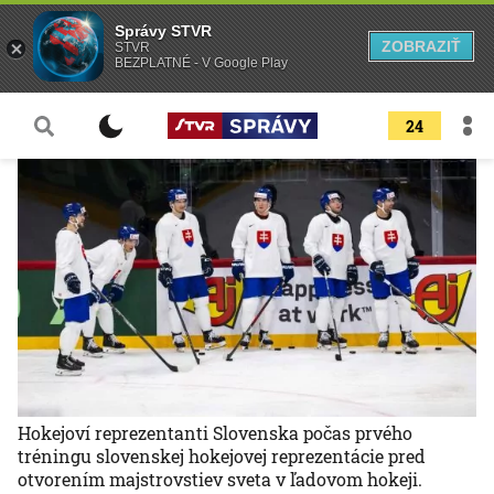
Správy STVR
ZOBRAZIŤ
STVR
BEZPLATNÉ - V Google Play
24
Hokejoví reprezentanti Slovenska počas prvého
tréningu slovenskej hokejovej reprezentácie pred
otvorením majstrovstiev sveta v ľadovom hokeji.