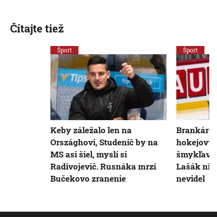
Čítajte tiež
Šport
Šport
Keby záležalo len na
Brankárov
Országhovi, Studenič by na
hokejovýc
MS asi šiel, myslí si
šmykľavé 
Radivojevič. Rusnáka mrzí
Lašák nič
Bučekovo zranenie
nevidel