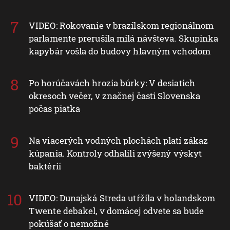
VIDEO: Rokovanie v brazílskom regionálnom
parlamente prerušila milá návšteva. Skupinka
kapybár vošla do budovy hlavným vchodom
Po horúčavách hrozia búrky: V desiatich
okresoch večer, v značnej časti Slovenska
počas piatka
Na viacerých vodných plochách platí zákaz
kúpania. Kontroly odhalili zvýšený výskyt
baktérií
VIDEO: Dunajská Streda utŕžila v holandskom
Twente debakel, v domácej odvete sa bude
pokúšať o nemožné