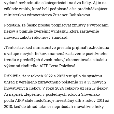
vydané rozhodnutie o kategorizácii na dva lieky. Aj to na
základe zmlúv, ktoré boli podpísané ešte predchádzajúcou
ministerkou zdravotníctva Zuzanou Dolinkovou.
Podotkla, že Šaško prestal podpisovať zmluvy s výrobcami
liekov a plánuje zverejniť vyhlášku, ktorá zastavenie
inovácií zakotví ako nový štandard.
„Tento stav, keď ministerstvo prestalo prijímať rozhodnutia
o vstupe nových liekov, znamená zastavenie pozitívneho
trendu z predošlých dvoch rokov,“ okomentovala situáciu
výkonná riaditeľka AIFP Iveta Pálešová.
Priblížila, že v rokoch 2022 a 2023 vstúpilo do systému
úhrad z verejného zdravotného poistenia 33 a 35 nových
inovatívnych liekov. V roku 2024 celkovo už len 17 liekov.
Aj napriek zlepšeniu v posledných rokoch Slovensko
podľa AIFP stále nedoťahuje investičný dlh z rokov 2011 až
2018, keď do úhrad takmer nepribúdali inovatívne lieky.