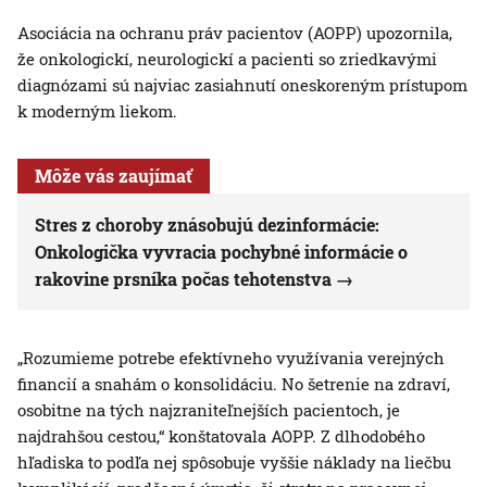
Asociácia na ochranu práv pacientov (AOPP) upozornila,
že onkologickí, neurologickí a pacienti so zriedkavými
diagnózami sú najviac zasiahnutí oneskoreným prístupom
k moderným liekom.
Môže vás zaujímať
Stres z choroby znásobujú dezinformácie:
Onkologička vyvracia pochybné informácie o
rakovine prsníka počas tehotenstva
„Rozumieme potrebe efektívneho využívania verejných
financií a snahám o konsolidáciu. No šetrenie na zdraví,
osobitne na tých najzraniteľnejších pacientoch, je
najdrahšou cestou,“ konštatovala AOPP. Z dlhodobého
hľadiska to podľa nej spôsobuje vyššie náklady na liečbu