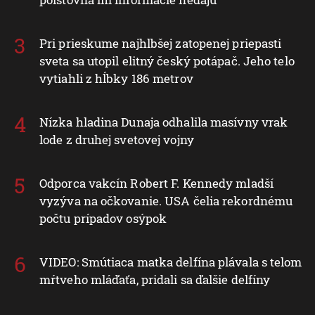
Pri prieskume najhlbšej zatopenej priepasti
sveta sa utopil elitný český potápač. Jeho telo
vytiahli z hĺbky 186 metrov
Nízka hladina Dunaja odhalila masívny vrak
lode z druhej svetovej vojny
Odporca vakcín Robert F. Kennedy mladší
vyzýva na očkovanie. USA čelia rekordnému
počtu prípadov osýpok
VIDEO: Smútiaca matka delfína plávala s telom
mŕtveho mláďaťa, pridali sa ďalšie delfíny