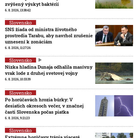
zvýšený výskyt baktérií
6. 8. 2026, 13:38:42
Slovensko
SNS žiada od ministra životného
prostredia Tarabu, aby navrhol zrušenie
uznesení k zonáciám
6. 8. 2026, 11:27:26
Slovensko
Nízka hladina Dunaja odhalila masívny
vrak lode z druhej svetovej vojny
6. 8. 2026, 10:33:39
Slovensko
Po horúčavách hrozia búrky: V
desiatich okresoch večer, v značnej
časti Slovenska počas piatka
6. 8. 2026, 9:21:23
Slovensko
Extrémne horúčavy trápia viaceré