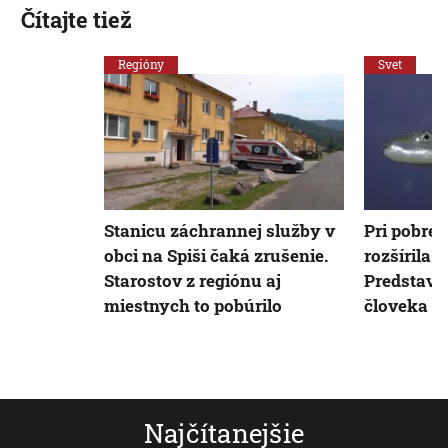
Čítajte tiež
Regióny
Svet
Stanicu záchrannej služby v
Pri pobrež
obci na Spiši čaká zrušenie.
rozšírila 
Starostov z regiónu aj
Predstavu
miestnych to pobúrilo
človeka a
Najčítanejšie