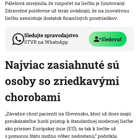
Pálešová ozrejmila, že rozpočet na liečbu je limitovaný.
Zdravotné poisťovne už teraz uvádzajú, že na inovatívnu
liečbu neexistuje dostatok finančných prostriedkov.
Sledujte spravodajstvo
Sledovať
STVR na WhatsApp
Najviac zasiahnuté sú
osoby so zriedkavými
chorobami
„Závažne chorí pacienti na Slovensku, ktorí už dnes majú
preukázateľne horší prístup k štandardnej modernej liečbe
ako priemer Európskej únie (EÚ), sa tak k liečbe už
s pomocou štátu možno vôbec nedostanú,“ podotkla.