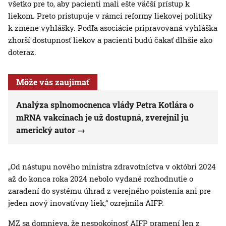
všetko pre to, aby pacienti mali ešte väčší prístup k
liekom. Preto pristupuje v rámci reformy liekovej politiky
k zmene vyhlášky. Podľa asociácie pripravovaná vyhláška
zhorší dostupnosť liekov a pacienti budú čakať dlhšie ako
doteraz.
Môže vás zaujímať
Analýza splnomocnenca vlády Petra Kotlára o
mRNA vakcínach je už dostupná, zverejnil ju
americký autor
„Od nástupu nového ministra zdravotníctva v októbri 2024
až do konca roka 2024 nebolo vydané rozhodnutie o
zaradení do systému úhrad z verejného poistenia ani pre
jeden nový inovatívny liek,“ ozrejmila AIFP.
MZ sa domnieva, že nespokojnosť AIFP pramení len z