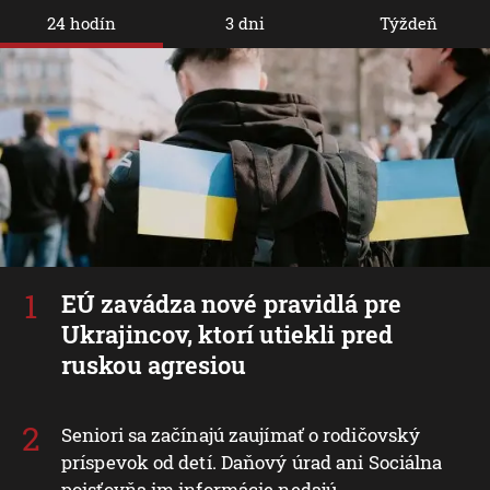
24 hodín
3 dni
Týždeň
EÚ zavádza nové pravidlá pre
Ukrajincov, ktorí utiekli pred
ruskou agresiou
Seniori sa začínajú zaujímať o rodičovský
príspevok od detí. Daňový úrad ani Sociálna
poisťovňa im informácie nedajú