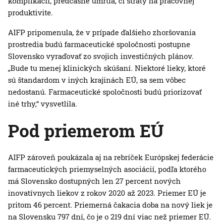
komplikácií, predčasné úmrtia, či straty na pracovnej
produktivite.
AIFP pripomenula, že v prípade ďalšieho zhoršovania
prostredia budú farmaceutické spoločnosti postupne
Slovensko vyraďovať zo svojich investičných plánov.
„Bude tu menej klinických skúšaní. Niektoré lieky, ktoré
sú štandardom v iných krajinách EÚ, sa sem vôbec
nedostanú. Farmaceutické spoločnosti budú priorizovať
iné trhy,“ vysvetlila.
Pod priemerom EÚ
AIFP zároveň poukázala aj na rebríček Európskej federácie
farmaceutických priemyselných asociácií, podľa ktorého
má Slovensko dostupných len 27 percent nových
inovatívnych liekov z rokov 2020 až 2023. Priemer EÚ je
pritom 46 percent. Priemerná čakacia doba na nový liek je
na Slovensku 797 dní, čo je o 219 dní viac než priemer EÚ.