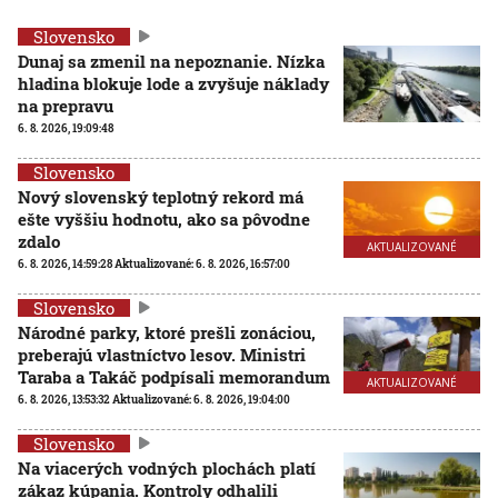
Slovensko
Dunaj sa zmenil na nepoznanie. Nízka
hladina blokuje lode a zvyšuje náklady
na prepravu
6. 8. 2026, 19:09:48
Slovensko
Nový slovenský teplotný rekord má
ešte vyššiu hodnotu, ako sa pôvodne
zdalo
AKTUALIZOVANÉ
6. 8. 2026, 14:59:28
Aktualizované:
6. 8. 2026, 16:57:00
Slovensko
Národné parky, ktoré prešli zonáciou,
preberajú vlastníctvo lesov. Ministri
Taraba a Takáč podpísali memorandum
AKTUALIZOVANÉ
6. 8. 2026, 13:53:32
Aktualizované:
6. 8. 2026, 19:04:00
Slovensko
Na viacerých vodných plochách platí
zákaz kúpania. Kontroly odhalili