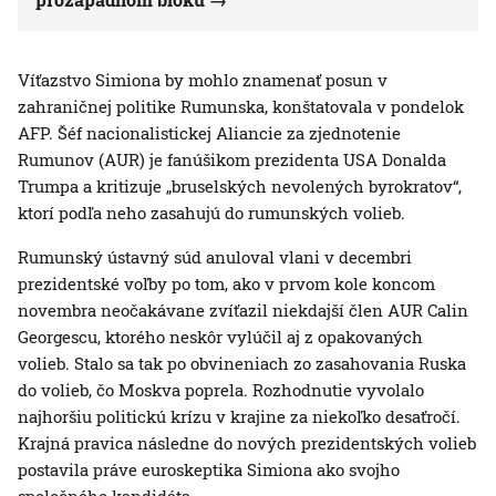
Víťazstvo Simiona by mohlo znamenať posun v
zahraničnej politike Rumunska, konštatovala v pondelok
AFP. Šéf nacionalistickej Aliancie za zjednotenie
Rumunov (AUR) je fanúšikom prezidenta USA Donalda
Trumpa a kritizuje „bruselských nevolených byrokratov“,
ktorí podľa neho zasahujú do rumunských volieb.
Rumunský ústavný súd anuloval vlani v decembri
prezidentské voľby po tom, ako v prvom kole koncom
novembra neočakávane zvíťazil niekdajší člen AUR Calin
Georgescu, ktorého neskôr vylúčil aj z opakovaných
volieb. Stalo sa tak po obvineniach zo zasahovania Ruska
do volieb, čo Moskva poprela. Rozhodnutie vyvolalo
najhoršiu politickú krízu v krajine za niekoľko desaťročí.
Krajná pravica následne do nových prezidentských volieb
postavila práve euroskeptika Simiona ako svojho