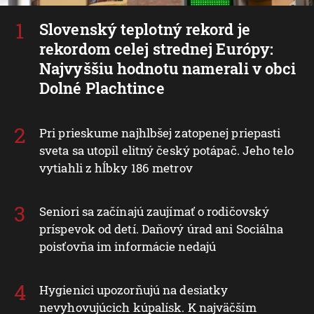
Slovenský teplotný rekord je
rekordom celej strednej Európy:
Najvyššiu hodnotu namerali v obci
Dolné Plachtince
Pri prieskume najhlbšej zatopenej priepasti
sveta sa utopil elitný český potápač. Jeho telo
vytiahli z hĺbky 186 metrov
Seniori sa začínajú zaujímať o rodičovský
príspevok od detí. Daňový úrad ani Sociálna
poisťovňa im informácie nedajú
Hygienici upozorňujú na desiatky
nevyhovujúcich kúpalísk. K najväčším