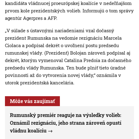
kandidáta vládnucej proeurópskej koalície v nedeľňajšom
prvom kole prezidentských volieb. Informujú o tom správy
agentúr Agerpres a AFP.
„V súlade s ústavnými nariadeniami vzal dočasný
prezident Rumunska na vedomie rezignáciu Marcela
Ciolaca a podpísal dekrét o uvoľnení postu predsedu
rumunskej vlády. (Prezident) Bolojan zároveň podpísal aj
dekrét, ktorým vymenoval Catalina Predoia za dočasného
predsedu vlády Rumunska. Ten bude plniť tieto úradné
povinnosti až do vytvorenia novej vlády,“ oznámila v
utorok prezidentská kancelária.
Môže vás zaujímať
Rumunský premiér reaguje na výsledky volieb:
Oznámil rezignáciu, jeho strana zároveň opustí
vládnu koalíciu