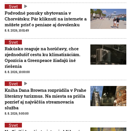
Svet
Podvodné ponuky ubytovania v
Chorvátsku: Pár kliknutí na internete a
môžete prísť o peniaze aj dovolenku
8. 8. 2026, 10:51:49
Svet
Rakúsko reaguje na horúčavy, chce
zjednodušiť cestu ku klimatizáciám.
Opozícia a Greenpeace žiadajú iné
riešenia
8. 8. 2026, 10:00:00
Svet
Kniha Dana Browna rozprúdila v Prahe
literárny turizmus. Na miesta sa prišla
pozrieť aj najväčšia streamovacia
služba
8. 8. 2026, 9:00:00
Svet