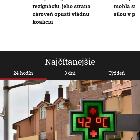
rezignáciu, jeho strana
mohla sta
zároveň opustí vládnu
silou v p
koalíciu
Najčítanejšie
24 hodín
3 dni
Týždeň