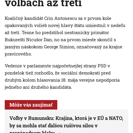
voľbách až tretí
Koaličný kandidát Crin Antonescu sa v prvom kole
opakovaných volieb novej hlavy štátu umiestnil v nedeľu
až tretí. Tesne ho predstihol nestranícky primátor
Bukurešti Nicušor Dan, no na prvom mieste skončil s
jasným náskokom George Simion, označovaný za krajne
pravicového.
Vedenie v parlamente najpočetnejšej strany PSD v
pondelok tiež rozhodlo, že sociálni demokrati pred
druhým kolom hlasovania 18. mája verejne nepodporia
jedného ani druhého kandidáta.
Môže vás zaujímať
Voľby v Rumunsku: Krajina, ktorá je v EÚ a NATO,
by sa mohla stať ďalšou rušivou silou v
prozápadnom bloku