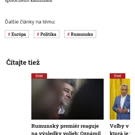
spoločného kandidáta.
Ďalšie články na tému:
Európa
Politika
Rumunsko
Čítajte tiež
Svet
Svet
Rumunský premiér reaguje
Voľby v R
na výsledky volieb: Oznámil
ktorá je v