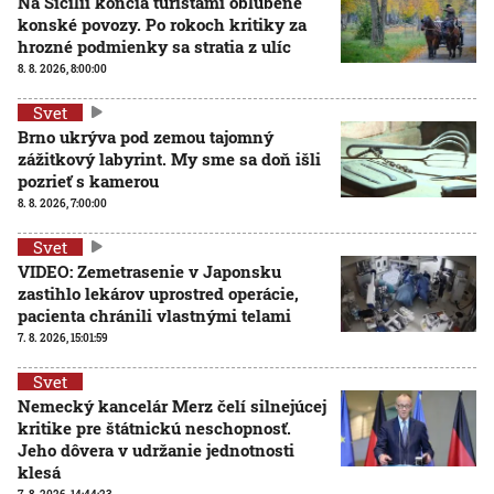
Na Sicílii končia turistami obľúbené
konské povozy. Po rokoch kritiky za
hrozné podmienky sa stratia z ulíc
8. 8. 2026, 8:00:00
Svet
Brno ukrýva pod zemou tajomný
zážitkový labyrint. My sme sa doň išli
pozrieť s kamerou
8. 8. 2026, 7:00:00
Svet
VIDEO: Zemetrasenie v Japonsku
zastihlo lekárov uprostred operácie,
pacienta chránili vlastnými telami
7. 8. 2026, 15:01:59
Svet
Nemecký kancelár Merz čelí silnejúcej
kritike pre štátnickú neschopnosť.
Jeho dôvera v udržanie jednotnosti
klesá