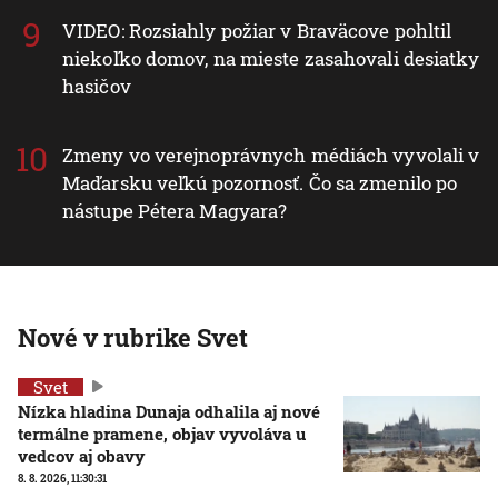
VIDEO: Rozsiahly požiar v Braväcove pohltil
niekoľko domov, na mieste zasahovali desiatky
hasičov
Zmeny vo verejnoprávnych médiách vyvolali v
Maďarsku veľkú pozornosť. Čo sa zmenilo po
nástupe Pétera Magyara?
Nové v rubrike Svet
Svet
Nízka hladina Dunaja odhalila aj nové
termálne pramene, objav vyvoláva u
vedcov aj obavy
8. 8. 2026, 11:30:31