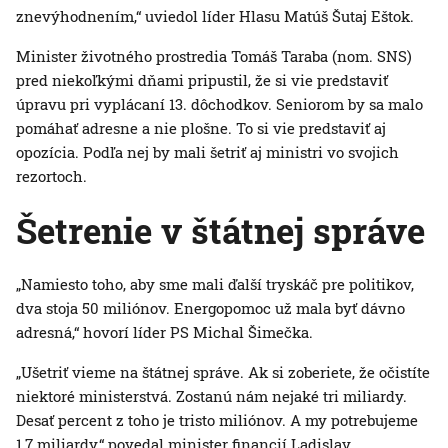
znevýhodnením,“ uviedol líder Hlasu Matúš Šutaj Eštok.
Minister životného prostredia Tomáš Taraba (nom. SNS)
pred niekoľkými dňami pripustil, že si vie predstaviť
úpravu pri vyplácaní 13. dôchodkov. Seniorom by sa malo
pomáhať adresne a nie plošne. To si vie predstaviť aj
opozícia. Podľa nej by mali šetriť aj ministri vo svojich
rezortoch.
Šetrenie v štátnej správe
„Namiesto toho, aby sme mali ďalší tryskáč pre politikov,
dva stoja 50 miliónov. Energopomoc už mala byť dávno
adresná,“ hovorí líder PS Michal Šimečka.
„Ušetriť vieme na štátnej správe. Ak si zoberiete, že očistíte
niektoré ministerstvá. Zostanú nám nejaké tri miliardy.
Desať percent z toho je tristo miliónov. A my potrebujeme
1,7 miliardy,“ povedal minister financií Ladislav