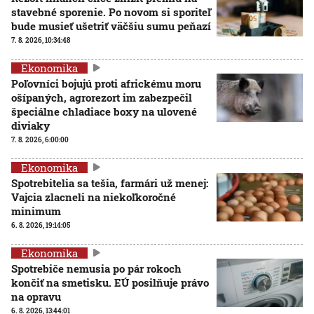
stavebné sporenie. Po novom si sporiteľ
bude musieť ušetriť väčšiu sumu peňazí
7. 8. 2026, 10:34:48
Ekonomika
Poľovníci bojujú proti africkému moru
ošípaných, agrorezort im zabezpečil
špeciálne chladiace boxy na ulovené
diviaky
7. 8. 2026, 6:00:00
Ekonomika
Spotrebitelia sa tešia, farmári už menej:
Vajcia zlacneli na niekoľkoročné
minimum
6. 8. 2026, 19:14:05
Ekonomika
Spotrebiče nemusia po pár rokoch
končiť na smetisku. EÚ posilňuje právo
na opravu
6. 8. 2026, 13:44:01