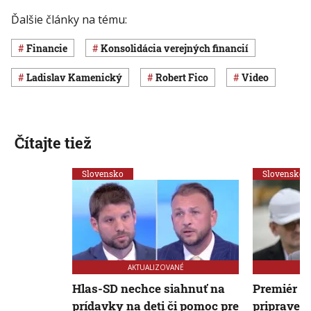
Ďalšie články na tému:
Financie
konsolidácia verejných financií
Ladislav Kamenický
Robert Fico
Video
Čítajte tiež
Slovensko
Slovensko
AKTUALIZOVANÉ
Hlas-SD nechce siahnuť na
Premiér Ro
prídavky na deti či pomoc pre
pripraven