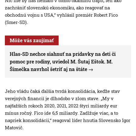
Nič iné by nás nemalo v tomto okamihu trápiť, len ako
zachrániť slovenskú ekonomiku, ako reagovať na
obchodnú vojnu s USA,“ vyhlásil premiér Robert Fico
(Smer-SD).
Môže vás zaujímať
Hlas-SD nechce siahnuť na prídavky na deti či
pomoc pre rodiny, uviedol M. Šutaj Eštok. M.
Šimečka navrhol šetriť aj na štáte
Jeho vládu čaká ďalšia tvrdá konsolidácia, keďže stav
verejných financií je dlhodobo v zlom stave. „My v
najťažších rokoch 2020, 2021, 2022 štyri miliardy eur
mínus ročný. Fico ide 6,5 miliardy. Zadlžuje viac, a to
napriek konsolidácii,“ reagoval líder hnutia Slovensko Igor
Matovič.