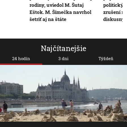
rodiny, uviedol M. Šutaj
politický
Eštok. M. Šimečka navrhol
zrušení n
šetriť aj na štáte
diskusných
Najčítanejšie
24 hodín
3 dni
Týždeň