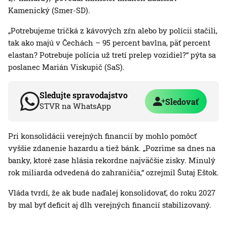
Kamenický (Smer-SD).
„Potrebujeme tričká z kávových zŕn alebo by polícii stačili,
tak ako majú v Čechách – 95 percent bavlna, päť percent
elastan? Potrebuje polícia už tretí prelep vozidiel?“ pýta sa
poslanec Marián Viskupič (SaS).
Sledujte spravodajstvo
Sledovať
STVR na WhatsApp
Pri konsolidácii verejných financií by mohlo pomôcť
vyššie zdanenie hazardu a tiež bánk. „Pozrime sa dnes na
banky, ktoré zase hlásia rekordne najväčšie zisky. Minulý
rok miliarda odvedená do zahraničia,“ ozrejmil Šutaj Eštok.
Vláda tvrdí, že ak bude naďalej konsolidovať, do roku 2027
by mal byť deficit aj dlh verejných financií stabilizovaný.