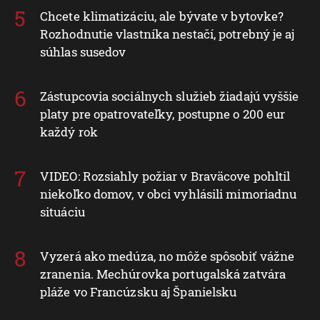
Chcete klimatizáciu, ale bývate v bytovke?
Rozhodnutie vlastníka nestačí, potrebný je aj
súhlas susedov
Zástupcovia sociálnych služieb žiadajú vyššie
platy pre opatrovateľky, postupne o 200 eur
každý rok
VIDEO: Rozsiahly požiar v Braväcove pohltil
niekoľko domov, v obci vyhlásili mimoriadnu
situáciu
Vyzerá ako medúza, no môže spôsobiť vážne
zranenia. Mechúrovka portugalská zatvára
pláže vo Francúzsku aj Španielsku