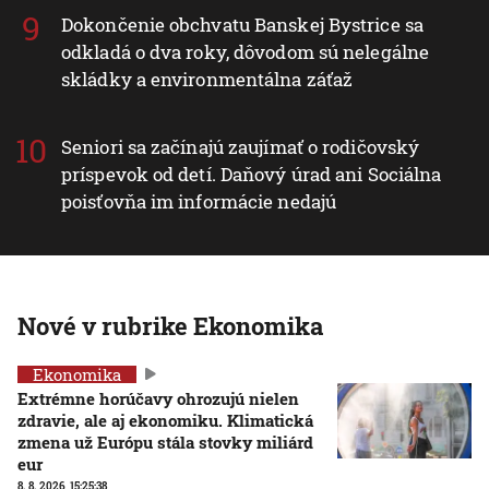
Dokončenie obchvatu Banskej Bystrice sa
odkladá o dva roky, dôvodom sú nelegálne
skládky a environmentálna záťaž
Seniori sa začínajú zaujímať o rodičovský
príspevok od detí. Daňový úrad ani Sociálna
poisťovňa im informácie nedajú
Nové v rubrike Ekonomika
Ekonomika
Extrémne horúčavy ohrozujú nielen
zdravie, ale aj ekonomiku. Klimatická
zmena už Európu stála stovky miliárd
eur
8. 8. 2026, 15:25:38