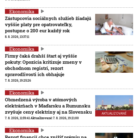
Ekonomika
Zástupcovia sociálnych služieb žiadajú
vyššie platy pre opatrovateľky,
postupne o 200 eur každý rok
8. 8. 2026, 13:37:11
Ekonomika
Firmy čaká drahší štart aj vyššie
pokuty: Opozícia kritizuje zmeny v
obchodnom registri, rezort
spravodlivosti ich obhajuje
7. 8. 2026, 19:25:26
Ekonomika
Obmedzená výroba v atómových
elektrárňach v Maďarsku a Rumunsku
zvyšuje ceny elektriny aj na Slovensku
AKTUALIZOVANÉ
7. 8. 2026, 11:59:41
Aktualizované:
7. 8. 2026, 19:21:00
Ekonomika
Rezort financií chce znížiť prémiu na