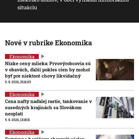
situáciu
Nové v rubrike Ekonomika
Ekonomika
Nízke ceny mlieka: Prvovýrobcovia sú
v obavách, ďalší pokles cien by mohol
byť pre niektoré chovy likvidačný
9. 8. 2026, 15:16:03
Ekonomika
Cena nafty naďalej rastie, tankovanie v
susedných krajinách sa Slovákom
neoplatí
9. 8. 2026, 13:18:31
Ekonomika
Extrémne horúčavy ohrozujú nielen