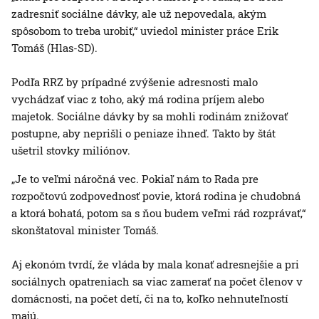
zadresniť sociálne dávky, ale už nepovedala, akým
spôsobom to treba urobiť,“ uviedol minister práce Erik
Tomáš (Hlas-SD).
Podľa RRZ by prípadné zvýšenie adresnosti malo
vychádzať viac z toho, aký má rodina príjem alebo
majetok. Sociálne dávky by sa mohli rodinám znižovať
postupne, aby neprišli o peniaze ihneď. Takto by štát
ušetril stovky miliónov.
„Je to veľmi náročná vec. Pokiaľ nám to Rada pre
rozpočtovú zodpovednosť povie, ktorá rodina je chudobná
a ktorá bohatá, potom sa s ňou budem veľmi rád rozprávať,“
skonštatoval minister Tomáš.
Aj ekonóm tvrdí, že vláda by mala konať adresnejšie a pri
sociálnych opatreniach sa viac zamerať na počet členov v
domácnosti, na počet detí, či na to, koľko nehnuteľností
majú.