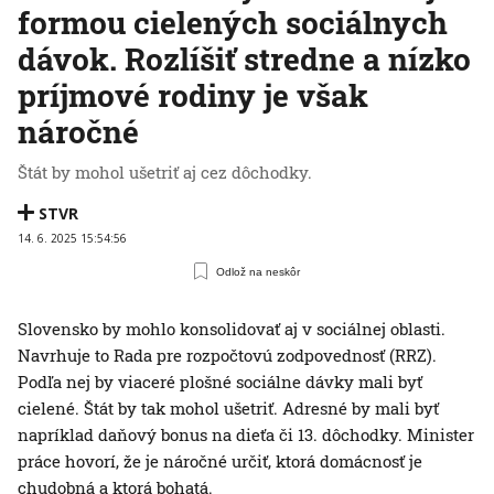
formou cielených sociálnych
dávok. Rozlíšiť stredne a nízko
príjmové rodiny je však
náročné
Štát by mohol ušetriť aj cez dôchodky.
STVR
14. 6. 2025 15:54:56
Odlož na neskôr
Slovensko by mohlo konsolidovať aj v sociálnej oblasti.
Navrhuje to Rada pre rozpočtovú zodpovednosť (RRZ).
Podľa nej by viaceré plošné sociálne dávky mali byť
cielené. Štát by tak mohol ušetriť. Adresné by mali byť
napríklad daňový bonus na dieťa či 13. dôchodky. Minister
práce hovorí, že je náročné určiť, ktorá domácnosť je
chudobná a ktorá bohatá.