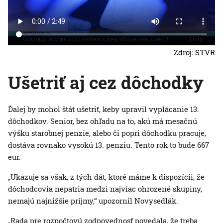
Zdroj: STVR
Ušetriť aj cez dôchodky
Ďalej by mohol štát ušetriť, keby upravil vyplácanie 13.
dôchodkov. Senior, bez ohľadu na to, akú má mesačnú
výšku starobnej penzie, alebo či popri dôchodku pracuje,
dostáva rovnako vysokú 13. penziu. Tento rok to bude 667
eur.
„Ukazuje sa však, z tých dát, ktoré máme k dispozícii, že
dôchodcovia nepatria medzi najviac ohrozené skupiny,
nemajú najnižšie príjmy,“ upozornil Novysedlák.
„Rada pre rozpočtovú zodpovednosť povedala, že treba