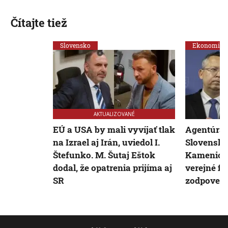
Čítajte tiež
Slovensko
Ekonomika
AKTUALIZOVANÉ
EÚ a USA by mali vyvíjať tlak
Agentúra 
na Izrael aj Irán, uviedol I.
Slovensku
Štefunko. M. Šutaj Eštok
Kamenický
dodal, že opatrenia prijíma aj
verejné fi
SR
zodpoved