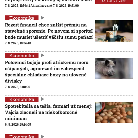
AKTUALIZOVANÉ
7. 8. 2026, 11:59:41
Aktualizované:
7. 8. 2026, 19:21:00
Ekonomika
Rezort financií chce znížiť prémiu na
stavebné sporenie. Po novom si sporiteľ
bude musieť ušetriť väčšiu sumu peňazí
7. 8. 2026, 10:34:48
Ekonomika
Poľovníci bojujú proti africkému moru
ošípaných, agrorezort im zabezpečil
špeciálne chladiace boxy na ulovené
diviaky
7. 8. 2026, 6:00:00
Ekonomika
Spotrebitelia sa tešia, farmári už menej:
Vajcia zlacneli na niekoľkoročné
minimum
6. 8. 2026, 19:14:05
Ekonomika