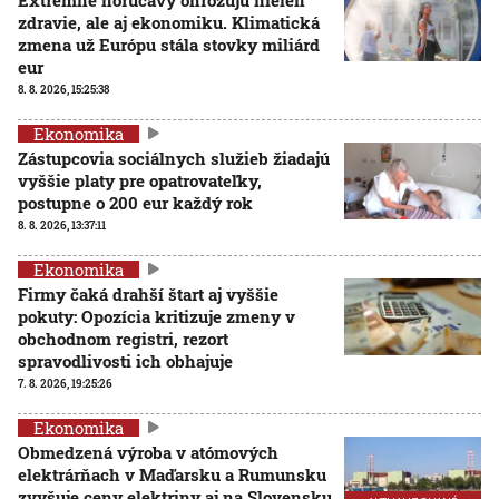
zdravie, ale aj ekonomiku. Klimatická
zmena už Európu stála stovky miliárd
eur
8. 8. 2026, 15:25:38
Ekonomika
Zástupcovia sociálnych služieb žiadajú
vyššie platy pre opatrovateľky,
postupne o 200 eur každý rok
8. 8. 2026, 13:37:11
Ekonomika
Firmy čaká drahší štart aj vyššie
pokuty: Opozícia kritizuje zmeny v
obchodnom registri, rezort
spravodlivosti ich obhajuje
7. 8. 2026, 19:25:26
Ekonomika
Obmedzená výroba v atómových
elektrárňach v Maďarsku a Rumunsku
zvyšuje ceny elektriny aj na Slovensku