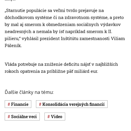
„Starnutie populácie sa veľmi tvrdo prejavuje na
dôchodkovom systéme či na zdravotnom systéme, a preto
by mal aj smerom k obmedzeniam sociálnych výdavkov
neadresných a nemala by ísť napríklad smerom k II.
pilieru,“ vyhlásil prezident Inštitútu zamestnanosti Viliam
Páleník.
Vláda potrebuje na zníženie deficitu nájsť v najbližších
rokoch opatrenia za približne päť miliárd eur.
Ďalšie články na tému:
Financie
konsolidácia verejných financií
Sociálne veci
Video