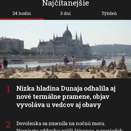
Najčítanejšie
24 hodín
3 dni
Týždeň
Nízka hladina Dunaja odhalila aj
nové termálne pramene, objav
vyvoláva u vedcov aj obavy
Dovolenka sa zmenila na nočnú moru.
Namiesto oddychu prišli štípance, neporiadok