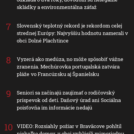
skládky a environmentálna záťaž
Slovenský teplotný rekord je rekordom celej
strednej Európy: Najvyššiu hodnotu namerali v
obci Dolné Plachtince
Vyzerá ako medúza, no môže spôsobiť vážne
zranenia. Mechúrovka portugalská zatvára
pláže vo Francúzsku aj Španielsku
Seniori sa začínajú zaujímať o rodičovský
príspevok od detí. Daňový úrad ani Sociálna
poisťovňa im informácie nedajú
VIDEO: Rozsiahly požiar v Braväcove pohltil
niekoľko domov, v obci vyhlásili mimoriadnu