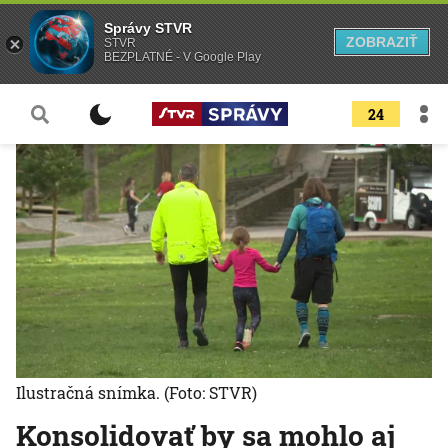
Správy STVR
ZOBRAZIŤ
STVR
BEZPLATNÉ - V Google Play
24
Ilustračná snímka.
(Foto: STVR)
Konsolidovať by sa mohlo aj