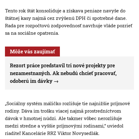
Tento rok štát konsoliduje a získava peniaze navyše do
štátnej kasy najmä cez zvýšenú DPH či spotrebné dane.
Rada pre rozpočtovú zodpovednosť navrhuje vláde pozrieť
sa na sociálne opatrenia.
Môže vás zaujímať
Rezort práce predstavil tri nové projekty pre
nezamestnaných. Ak nebudú chcieť pracovať,
odoberú im dávky
„Sociálny systém máličko rozlišuje tie najnižšie príjmové
rodiny. Dáva im trošku viacej najmä prostredníctvom
dávok v hmotnej núdzi. Ale takmer vôbec nerozlišuje
medzi stredne a vyššie príjmovými rodinami,“ uviedol
riaditeľ Kancelárie RRZ Viktor Novysedlák.