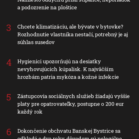
a podozrenie na ploštice
Chcete klimatizáciu, ale bývate v bytovke?
Rozhodnutie vlastníka nestačí, potrebný je aj
súhlas susedov
Hygienici upozorňujú na desiatky
nevyhovujúcich kúpalísk. K najväčším
hrozbám patria mykóza a kožné infekcie
Zástupcovia sociálnych služieb žiadajú vyššie
platy pre opatrovateľky, postupne o 200 eur
každý rok
Dokončenie obchvatu Banskej Bystrice sa
odkladá o dva roky, dôvodom sú nelegálne