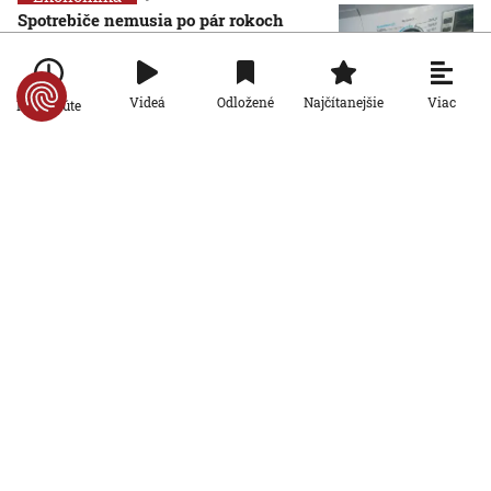
Spotrebiče nemusia po pár rokoch
končiť na smetisku. EÚ posilňuje právo
na opravu
6. 8. 2026, 13:44:01
Viac
Videá
Odložené
Najčítanejšie
Po minúte
Ekonomika
Rezort práce prišiel s návrhom rodinnej
karty so zľavami. Opozícia hovorí o
marketingovom ťahu
5. 8. 2026, 19:14:20
Ekonomika
Seniori sa začínajú zaujímať o
rodičovský príspevok od detí. Daňový
úrad ani Sociálna poisťovňa im
informácie nedajú
5. 8. 2026, 19:08:24
Ekonomika
Na Slovensku zarastá 300-tisíc
hektárov pôdy. Farmárom by mohla
pomôcť zvládnuť sucho či vrátiť do