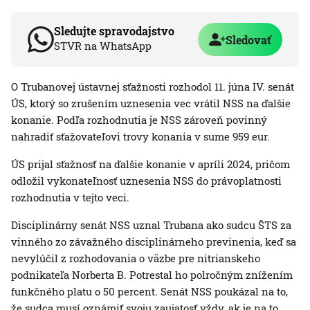
Sledujte spravodajstvo
Sledovať
STVR na WhatsApp
O Trubanovej ústavnej sťažnosti rozhodol 11. júna IV. senát
ÚS, ktorý so zrušením uznesenia vec vrátil NSS na ďalšie
konanie. Podľa rozhodnutia je NSS zároveň povinný
nahradiť sťažovateľovi trovy konania v sume 959 eur.
ÚS prijal sťažnosť na ďalšie konanie v apríli 2024, pričom
odložil vykonateľnosť uznesenia NSS do právoplatnosti
rozhodnutia v tejto veci.
Disciplinárny senát NSS uznal Trubana ako sudcu ŠTS za
vinného zo závažného disciplinárneho previnenia, keď sa
nevylúčil z rozhodovania o väzbe pre nitrianskeho
podnikateľa Norberta B. Potrestal ho polročným znížením
funkčného platu o 50 percent. Senát NSS poukázal na to,
že sudca musí oznámiť svoju zaujatosť vždy, ak je na to