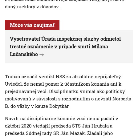
daný niektorý z dôvodov.
Môže vás zaujímať
Vyšetrovateľ Úradu inšpekčnej služby odmietol
trestné oznámenie v prípade smrti Milana
Lučanského
Truban označil verdikt NSS za absolútne neprijateľný.
Uviedol, že nemal pomer k účastníkom konania ani k
prejednávanej veci. Disciplinárku vnímal ako politicky
motivovanú v súvislosti s rozhodnutím o nevzatí Norberta
B. do väzby v kauze Dobytkár.
Návrh na disciplinárne konanie voči nemu podali v
októbri 2020 vtedajší predseda ŠTS Ján Hrubala a
predseda Súdnej rady SR Ján Mazák. Žiadali jeho