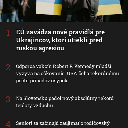
EÚ zavádza nové pravidlá pre
Ukrajincov, ktorí utiekli pred
ruskou agresiou
Odporca vakcín Robert F. Kennedy mladší
vyzýva na očkovanie. USA čelia rekordnému
počtu prípadov osýpok
Na Slovensku padol nový absolútny rekord
teploty vzduchu
Seniori sa začínajú zaujímať o rodičovský