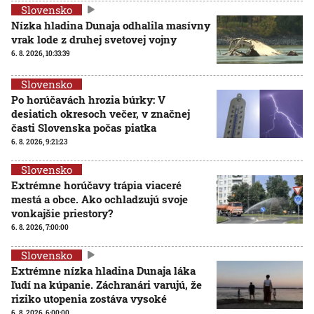
Slovensko
Nízka hladina Dunaja odhalila masívny
vrak lode z druhej svetovej vojny
6. 8. 2026, 10:33:39
Slovensko
Po horúčavách hrozia búrky: V
desiatich okresoch večer, v značnej
časti Slovenska počas piatka
6. 8. 2026, 9:21:23
Slovensko
Extrémne horúčavy trápia viaceré
mestá a obce. Ako ochladzujú svoje
vonkajšie priestory?
6. 8. 2026, 7:00:00
Slovensko
Extrémne nízka hladina Dunaja láka
ľudí na kúpanie. Záchranári varujú, že
riziko utopenia zostáva vysoké
6. 8. 2026, 6:00:00