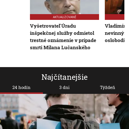
AKTUALIZOVANÉ
Vyšetrovateľ Úradu
Vladimír P
inšpekčnej služby odmietol
nevinný: 
trestné oznámenie v prípade
oslobodil
smrti Milana Lučanského
Najčítanejšie
24 hodín
3 dni
Týždeň