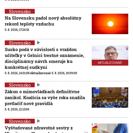
Slovensko
Na Slovensku padol nový absolútny
rekord teploty vzduchu
5. 8. 2026, 17:26:51
Slovensko
Susko podá v súvislosti s vraždou
učiteľky v Gelnici trestné oznámenie,
disciplinárny návrh smeruje ku
AKTUALIZOVANÉ
konkrétnej sudkyni
5. 8. 2026, 14:01:08
Aktualizované:
5. 8. 2026, 19:09:00
Slovensko
Zákon o mimovládkach definitívne
zanikol. Koalícia sa vyše roka snažila
pretlačiť nové pravidlá
5. 8. 2026, 12:13:06
Slovensko
Vyštudované zdravotné sestry z