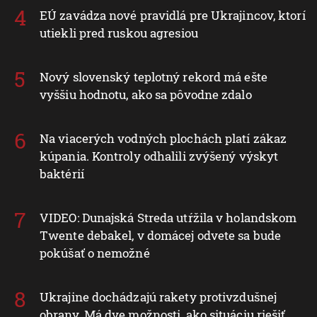
EÚ zavádza nové pravidlá pre Ukrajincov, ktorí
utiekli pred ruskou agresiou
Nový slovenský teplotný rekord má ešte
vyššiu hodnotu, ako sa pôvodne zdalo
Na viacerých vodných plochách platí zákaz
kúpania. Kontroly odhalili zvýšený výskyt
baktérií
VIDEO: Dunajská Streda utŕžila v holandskom
Twente debakel, v domácej odvete sa bude
pokúšať o nemožné
Ukrajine dochádzajú rakety protivzdušnej
obrany. Má dve možnosti, ako situáciu riešiť,