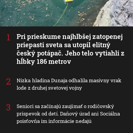
Pri prieskume najhlbšej zatopenej
priepasti sveta sa utopil elitný
český potápač. Jeho telo vytiahli z
hĺbky 186 metrov
Nízka hladina Dunaja odhalila masívny vrak
lode z druhej svetovej vojny
Seniori sa začínajú zaujímať o rodičovský
príspevok od detí. Daňový úrad ani Sociálna
poisťovňa im informácie nedajú