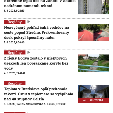
Extrémne teplá noc na Záhorí: V Skalici
nadránom namerali rekord
5. 8. 2026, 9:24:39
Regióny
Nezvyčajný pohľad čaká vodičov na
ceste popod Strečno: Frekventovaný
úsek pokryl špeciálny náter
5. 8. 2026, 8:00:00
Regióny
Z rieky Bodva zostalo v niektorých
úsekoch len popraskané koryto bez
vody
4. 8. 2026, 19:41:41
Regióny
Teplota v Bratislave opäť prekonala
rekord. Ortuť v teplomere sa vyšplhala
nad 40 stupňov Celzia
AKTUALIZOVANÉ
4. 8. 2026, 15:31:46
Aktualizované:
4. 8. 2026, 17:49:00