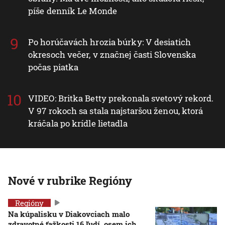
píše denník Le Monde
Po horúčavách hrozia búrky: V desiatich
okresoch večer, v značnej časti Slovenska
počas piatka
VIDEO: Britka Betty prekonala svetový rekord.
V 97 rokoch sa stala najstaršou ženou, ktorá
kráčala po krídle lietadla
Nové v rubrike Regióny
Regióny
Na kúpalisku v Diakovciach malo
zdravotné ťažkosti 16 ľudí, osem ich