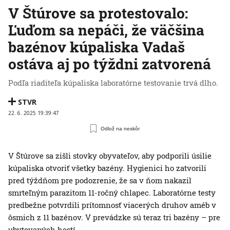
V Štúrove sa protestovalo:
Ľuďom sa nepáči, že väčšina
bazénov kúpaliska Vadaš
ostáva aj po týždni zatvorená
Podľa riaditeľa kúpaliska laboratórne testovanie trvá dlho.
STVR
22. 6. 2025 19:39:47
Odlož na neskôr
V Štúrove sa zišli stovky obyvateľov, aby podporili úsilie
kúpaliska otvoriť všetky bazény. Hygienici ho zatvorili
pred týždňom pre podozrenie, že sa v ňom nakazil
smrteľným parazitom 11-ročný chlapec. Laboratórne testy
predbežne potvrdili prítomnosť viacerých druhov améb v
ôsmich z 11 bazénov. V prevádzke sú teraz tri bazény – pre
ubytovaných hostí.