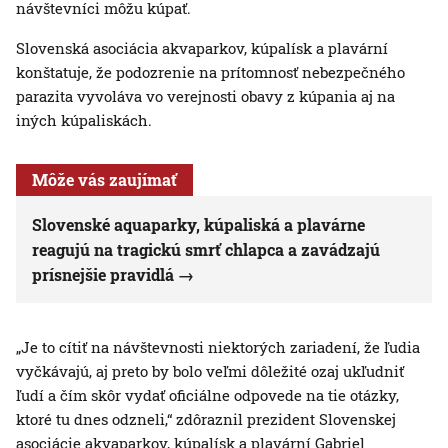
návštevníci môžu kúpať.
Slovenská asociácia akvaparkov, kúpalísk a plavární
konštatuje, že podozrenie na prítomnosť nebezpečného
parazita vyvoláva vo verejnosti obavy z kúpania aj na
iných kúpaliskách.
Môže vás zaujímať
Slovenské aquaparky, kúpaliská a plavárne
reagujú na tragickú smrť chlapca a zavádzajú
prísnejšie pravidlá
„Je to cítiť na návštevnosti niektorých zariadení, že ľudia
vyčkávajú, aj preto by bolo veľmi dôležité ozaj ukľudniť
ľudí a čím skôr vydať oficiálne odpovede na tie otázky,
ktoré tu dnes odzneli,“ zdôraznil prezident Slovenskej
asociácie akvaparkov, kúpalísk a plavární Gabriel