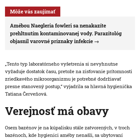
Môže vás zaujímať
Amébou Naegleria fowleri sa nenakazíte
prehltnutím kontaminovanej vody. Parazitológ
objasnil varovné príznaky infekcie
„Tento typ laboratórneho vyšetrenia si nevyhnutne
vyžaduje dostatok času, pretože na zisťovanie prítomnosti
zriedkavého mikroorganizmu je potrebné dodržiavať
presne stanovený postup,“ vyjadrila sa hlavná hygienička
Tatiana Červeňová.
Verejnosť má obavy
Osem bazénov je na kúpalisku stále zatvorených, v troch
bazénoch, kde hygienici améby nenašli, sa ubytovaní