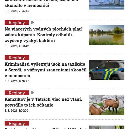
skončilo v nemocnici
6. 8. 2026, 21:47:42
Regióny
Na viacerých vodných plochách platí
zákaz kúpania. Kontroly odhalili
zvýšený výskyt baktérií
6. 8. 2026, 13:38:42
Regióny
Kriminalisti vyšetrujú útok na taxikára
v Seredi, s vážnymi zraneniami skončil
v nemocnici
6. 8. 2026, 12:32:20
Regióny
Kamzíkov je v Tatrách viac než vlani,
potvrdilo to ich sčítanie
6. 8. 2026, 8:00:00
Regióny