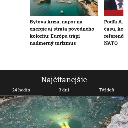
Bytová kríza, nápor na
Podľa A. 
energie aj strata pôvodného
času, kedy
koloritu: Európu trápi
referendo
nadmerný turizmus
NATO
Najčítanejšie
24 hodín
3 dni
Týždeň