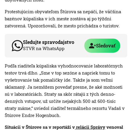
Protestujúcim obyvateľom Štúrova sa nepáči, že väčšina
bazénov kúpaliska v ich meste zostáva aj po týždni
zatvorená. Upozorňovali, že mesto prichádza o turistov.
Sledujte spravodajstvo
Sledovať
STVR na WhatsApp
Podľa riaditeľa kúpaliska vyhodnocovanie laboratórnych
testov trvá dlho. „Sme v top sezóne a napriek tomu to
vyšetrovanie tak pomaličky ide. Takže ja som veľmi
sklamaný. Ja nemôžem povedať presne, že aké možnosti
sú v laboratóriách. Straty sa skôr rátajú z tých denno-
denných vstupov, už určite nejakých 500 až 600-tisíc
straty máme,“ uviedol riaditeľ termálneho rezortu Vadaš v
Štúrove Endre Hogenbuch.
Situácii v Štúrove sa v reportáži v
relácii Správy
venoval