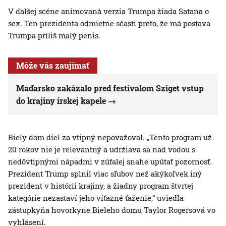
V ďalšej scéne animovaná verzia Trumpa žiada Satana o
sex. Ten prezidenta odmietne sčasti preto, že má postava
Trumpa príliš malý penis.
Môže vás zaujímať
Maďarsko zakázalo pred festivalom Sziget vstup
do krajiny írskej kapele
Biely dom diel za vtipný nepovažoval. „Tento program už
20 rokov nie je relevantný a udržiava sa nad vodou s
nedôvtipnými nápadmi v zúfalej snahe upútať pozornosť.
Prezident Trump splnil viac sľubov než akýkoľvek iný
prezident v histórii krajiny, a žiadny program štvrtej
kategórie nezastaví jeho víťazné ťaženie,“ uviedla
zástupkyňa hovorkyne Bieleho domu Taylor Rogersová vo
vyhlásení.