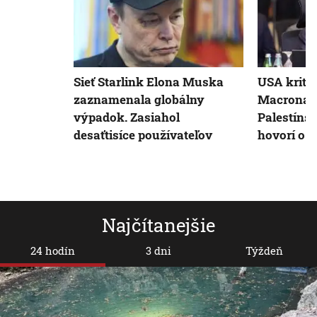
Sieť Starlink Elona Muska
USA kriti
zaznamenala globálny
Macrona o
výpadok. Zasiahol
Palestínsk
desaťtisíce používateľov
hovorí o e
Najčítanejšie
24 hodín
3 dni
Týždeň