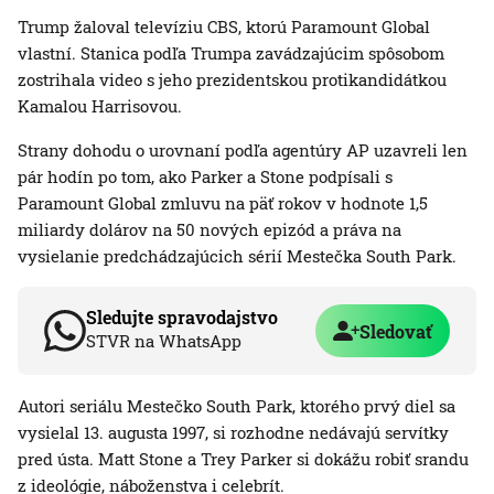
Trump žaloval televíziu CBS, ktorú Paramount Global
vlastní. Stanica podľa Trumpa zavádzajúcim spôsobom
zostrihala video s jeho prezidentskou protikandidátkou
Kamalou Harrisovou.
Strany dohodu o urovnaní podľa agentúry AP uzavreli len
pár hodín po tom, ako Parker a Stone podpísali s
Paramount Global zmluvu na päť rokov v hodnote 1,5
miliardy dolárov na 50 nových epizód a práva na
vysielanie predchádzajúcich sérií Mestečka South Park.
Sledujte spravodajstvo
Sledovať
STVR na WhatsApp
Autori seriálu Mestečko South Park, ktorého prvý diel sa
vysielal 13. augusta 1997, si rozhodne nedávajú servítky
pred ústa. Matt Stone a Trey Parker si dokážu robiť srandu
z ideológie, náboženstva i celebrít.