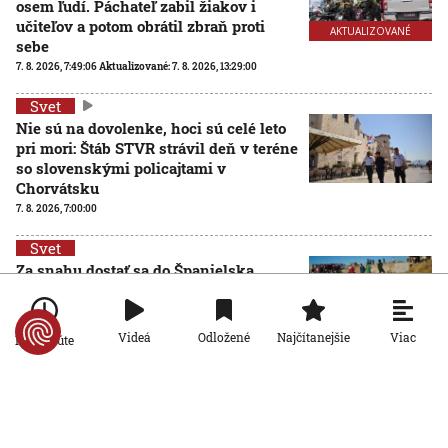
osem ľudí. Páchateľ zabil žiakov i
učiteľov a potom obrátil zbraň proti
AKTUALIZOVANÉ
sebe
7. 8. 2026, 7:49:06
Aktualizované:
7. 8. 2026, 13:29:00
Svet
Nie sú na dovolenke, hoci sú celé leto
pri mori: Štáb STVR strávil deň v teréne
so slovenskými policajtami v
Chorvátsku
7. 8. 2026, 7:00:00
Svet
Za snahu dostať sa do Španielska
zaplatili životom: Starosta Ceuty
oznámil tragickú bilanciu migračnej
krízy
Viac
Videá
Odložené
Najčítanejšie
Po minúte
6. 8. 2026, 16:16:47
Svet
Žena v Taliansku omylom vyhodila
žreb s výhrou milión eur. Smetiari ho