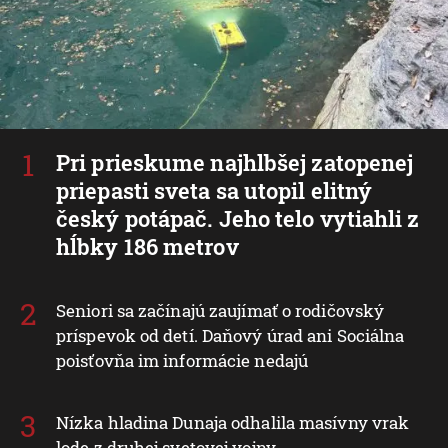
Pri prieskume najhlbšej zatopenej
priepasti sveta sa utopil elitný
český potápač. Jeho telo vytiahli z
hĺbky 186 metrov
Seniori sa začínajú zaujímať o rodičovský
príspevok od detí. Daňový úrad ani Sociálna
poisťovňa im informácie nedajú
Nízka hladina Dunaja odhalila masívny vrak
lode z druhej svetovej vojny