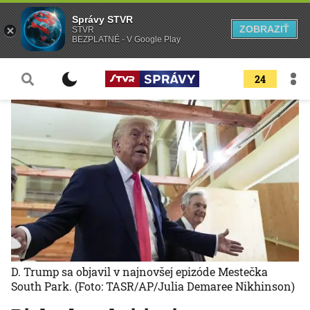
Správy STVR
ZOBRAZIŤ
STVR
BEZPLATNÉ - V Google Play
24
D. Trump sa objavil v najnovšej epizóde Mestečka
South Park.
(Foto: TASR/AP/Julia Demaree Nikhinson)