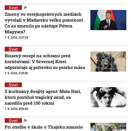
Svet
Zmeny vo verejnoprávnych médiách
vyvolali v Maďarsku veľkú pozornosť.
Čo sa zmenilo po nástupe Pétera
Magyara?
7. 8. 2026, 11:17:29
Svet
Bizarný recept na ochranu pred
horúčavami: V Severnej Kórei
odporúčajú aj polievku zo psieho mäsa
7. 8. 2026, 9:39:55
Svet
Z kurtizány dvojitý agent: Mata Hari,
ktorú postihol tragický osud, sa
narodila pred 150 rokmi
7. 8. 2026, 8:00:00
Svet
Pri streľbe v škole v Thajsku zomrelo