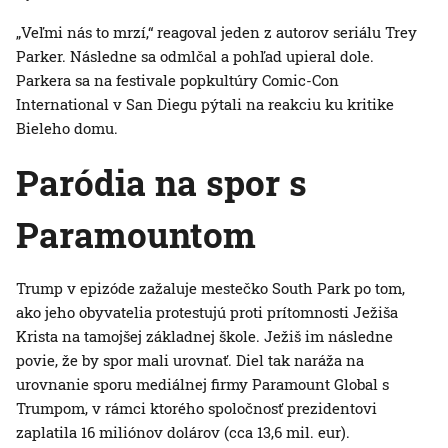
„Veľmi nás to mrzí,“ reagoval jeden z autorov seriálu Trey
Parker. Následne sa odmlčal a pohľad upieral dole.
Parkera sa na festivale popkultúry Comic-Con
International v San Diegu pýtali na reakciu ku kritike
Bieleho domu.
Paródia na spor s
Paramountom
Trump v epizóde zažaluje mestečko South Park po tom,
ako jeho obyvatelia protestujú proti prítomnosti Ježiša
Krista na tamojšej základnej škole. Ježiš im následne
povie, že by spor mali urovnať. Diel tak naráža na
urovnanie sporu mediálnej firmy Paramount Global s
Trumpom, v rámci ktorého spoločnosť prezidentovi
zaplatila 16 miliónov dolárov (cca 13,6 mil. eur).