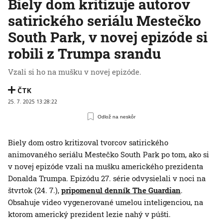
Biely dom kritizuje autorov
satirického seriálu Mestečko
South Park, v novej epizóde si
robili z Trumpa srandu
Vzali si ho na mušku v novej epizóde.
ČTK
25. 7. 2025 13:28:22
Odlož na neskôr
Biely dom ostro kritizoval tvorcov satirického
animovaného seriálu Mestečko South Park po tom, ako si
v novej epizóde vzali na mušku amerického prezidenta
Donalda Trumpa. Epizódu 27. série odvysielali v noci na
štvrtok (24. 7.),
pripomenul denník The Guardian
.
Obsahuje video vygenerované umelou inteligenciou, na
ktorom americký prezident lezie nahý v púšti.