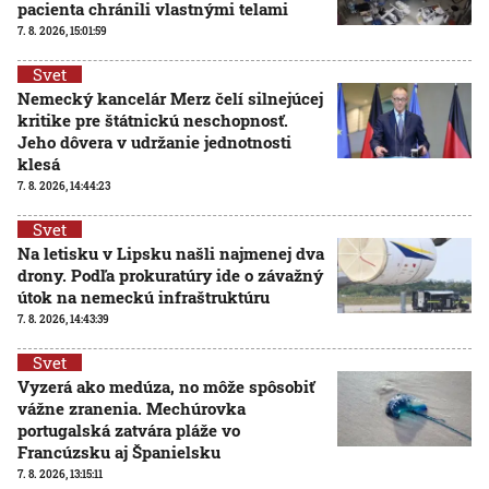
pacienta chránili vlastnými telami
7. 8. 2026, 15:01:59
Svet
Nemecký kancelár Merz čelí silnejúcej
kritike pre štátnickú neschopnosť.
Jeho dôvera v udržanie jednotnosti
klesá
7. 8. 2026, 14:44:23
Svet
Na letisku v Lipsku našli najmenej dva
drony. Podľa prokuratúry ide o závažný
útok na nemeckú infraštruktúru
7. 8. 2026, 14:43:39
Svet
Vyzerá ako medúza, no môže spôsobiť
vážne zranenia. Mechúrovka
portugalská zatvára pláže vo
Francúzsku aj Španielsku
7. 8. 2026, 13:15:11