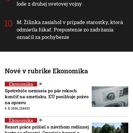
lode z druhej svetovej vojny
M. Žilinka zasiahol v prípade starostky, ktorá
odmietla fúkať. Prepustenie zo zadržania
označil za pochybenie
Nové v rubrike Ekonomika
Ekonomika
Spotrebiče nemusia po pár rokoch
končiť na smetisku. EÚ posilňuje právo
na opravu
6. 8. 2026, 13:44:01
Ekonomika
Rezort práce prišiel s návrhom rodinnej
karty so zľavami. Opozícia hovorí o