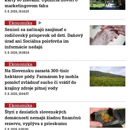
marketingovom ťahu
5. 8. 2026, 19:14:20
Ekonomika
Seniori sa začínajú zaujímať o
rodičovský príspevok od detí. Daňový
úrad ani Sociálna poisťovňa im
informácie nedajú
5. 8. 2026, 19:08:24
Ekonomika
Na Slovensku zarastá 300-tisíc
hektárov pôdy. Farmárom by mohla
pomôcť zvládnuť sucho či vrátiť do
krajiny zdroje pitnej vody
5. 8. 2026, 15:04:57
Ekonomika
Štyri z desiatich slovenských
domácností nemajú žiadnu finančnú
rezervu, vyplýva z prieskumu
5. 8. 2026, 6:00:00