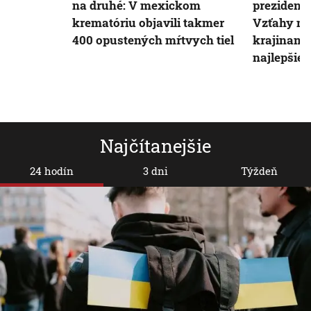
na druhé: V mexickom
prezident
krematóriu objavili takmer
Vzťahy me
400 opustených mŕtvych tiel
krajinami 
najlepšie,
Najčítanejšie
24 hodín
3 dni
Týždeň