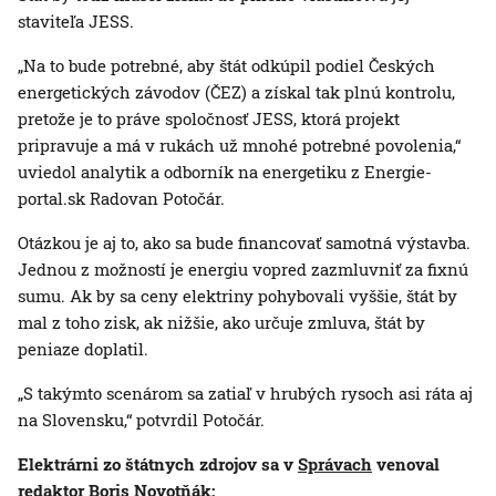
staviteľa JESS.
„Na to bude potrebné, aby štát odkúpil podiel Českých
energetických závodov (ČEZ) a získal tak plnú kontrolu,
pretože je to práve spoločnosť JESS, ktorá projekt
pripravuje a má v rukách už mnohé potrebné povolenia,“
uviedol analytik a odborník na energetiku z Energie-
portal.sk Radovan Potočár.
Otázkou je aj to, ako sa bude financovať samotná výstavba.
Jednou z možností je energiu vopred zazmluvniť za fixnú
sumu. Ak by sa ceny elektriny pohybovali vyššie, štát by
mal z toho zisk, ak nižšie, ako určuje zmluva, štát by
peniaze doplatil.
„S takýmto scenárom sa zatiaľ v hrubých rysoch asi ráta aj
na Slovensku,“ potvrdil Potočár.
Elektrárni zo štátnych zdrojov sa v
Správach
venoval
redaktor Boris Novotňák: