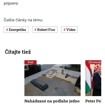
prípravy.
Ďalšie články na tému:
Energetika
Robert Fico
Video
Čítajte tiež
Svet
Slovensko
Nahádzané na podlahe jedno
Peter Pelle