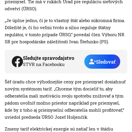
priemysel. Tie má v rukách Úrad pre reguláciu sieťových
odvetví (ÚRSO).
„Je úplne jedno, či je to vlastný štát alebo súkromná firma.
Dôležité je, či ho veľmi tvrdo a silno reguluje štátny
regulátor, v tomto prípade ÚRSO,“ povedal člen Výboru NR
SR pre hospodárske záležitosti Ivan Štefunko (PS).
Sledujte spravodajstvo
Sledovať
STVR na Facebooku
Šéf úradu chce výhodnejšie ceny pre priemysel dosiahnuť
novým systémom taríf. „Chceme tým docieliť to, aby
odberatelia mali motiváciu svoju spotrebu znižovať a tým
pádom uvoľniť možno priestor napríklad pre priemysel,
kde by z toho aj priemyselní odberatelia mohli profitovať,“
uviedol predseda ÚRSO Jozef Holjenčík.
Zmeny taríf elektrickej energie sú zatiaľ len v štádiu