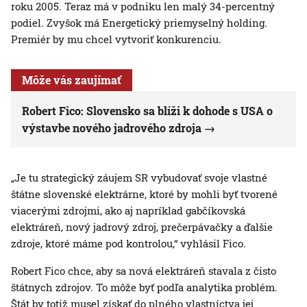
roku 2005. Teraz má v podniku len malý 34-percentný
podiel. Zvyšok má Energetický priemyselný holding.
Premiér by mu chcel vytvoriť konkurenciu.
Môže vás zaujímať
Robert Fico: Slovensko sa blíži k dohode s USA o
výstavbe nového jadrového zdroja
„Je tu strategický záujem SR vybudovať svoje vlastné
štátne slovenské elektrárne, ktoré by mohli byť tvorené
viacerými zdrojmi, ako aj napríklad gabčíkovská
elektráreň, nový jadrový zdroj, prečerpávačky a ďalšie
zdroje, ktoré máme pod kontrolou,“ vyhlásil Fico.
Robert Fico chce, aby sa nová elektráreň stavala z čisto
štátnych zdrojov. To môže byť podľa analytika problém.
Štát by totiž musel získať do plného vlastníctva jej