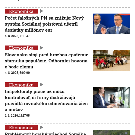
Ekonomika
Počet falošných PN sa znižuje: Nový
systém Sociálnej poisťovni ušetril
desiatky miliónov eur
4. 8. 2026, 19:11:30
Ekonomika
Slovensko stojí pred hrozbou epidémie
starnutia populácie. Odborníci hovoria
o bode zlomu
4. 8. 2026, 6:00:00
Ekonomika
Inšpektoráty práce už môžu
kontrolovať, či firmy dodržiavajú
pravidlá rovnakého odmeňovania žien
a mužov
3. 8. 2026, 19:17:08
Ekonomika
Problémový horský priechod Soroška