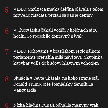
VIDEO: Smútiaca matka delfína plávala s telom
mŕtveho mláďaťa, pridali sa ďalšie delfíny
V Chorvátsku čakali vodiči v kolónach aj 20
hodín. Čo spôsobilo dopravný nával?
VIDEO: Rokovanie v brazílskom regionálnom
parlamente prerušila milá návšteva. Skupinka
kapybár vošla do budovy hlavným vchodom
Situácia v Ceute ukázala, na koho strane stál
Donald Trump, píše španielsky denník La
Vanguardia
Nízka hladina Dunaja odhalila masívny vrak