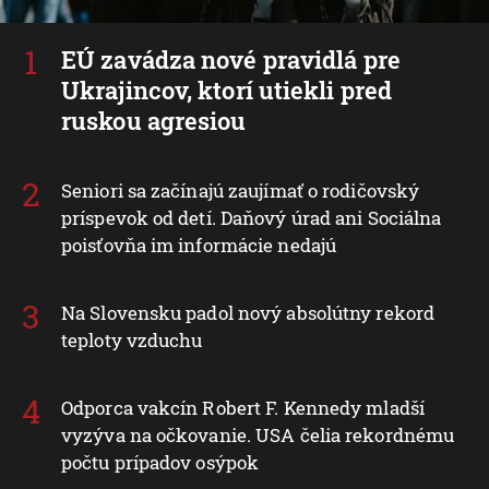
EÚ zavádza nové pravidlá pre
Ukrajincov, ktorí utiekli pred
ruskou agresiou
Seniori sa začínajú zaujímať o rodičovský
príspevok od detí. Daňový úrad ani Sociálna
poisťovňa im informácie nedajú
Na Slovensku padol nový absolútny rekord
teploty vzduchu
Odporca vakcín Robert F. Kennedy mladší
vyzýva na očkovanie. USA čelia rekordnému
počtu prípadov osýpok