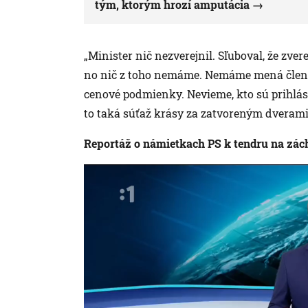
tým, ktorým hrozí amputácia
„Minister nič nezverejnil. Sľuboval, že zve
no nič z toho nemáme. Nemáme mená člen
cenové podmienky. Nevieme, kto sú prihlás
to taká súťaž krásy za zatvoreným dverami
Reportáž o námietkach PS k tendru na zác