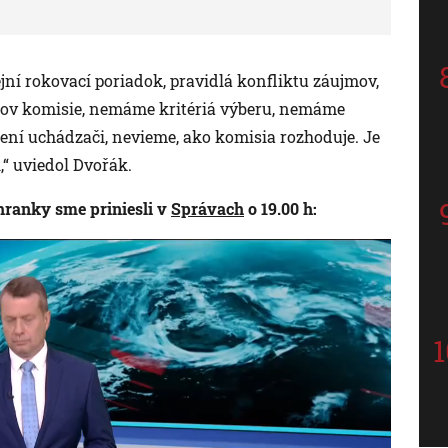
rejní rokovací poriadok, pravidlá konfliktu záujmov,
ov komisie, nemáme kritériá výberu, nemáme
ení uchádzači, nevieme, ako komisia rozhoduje. Je
,“ uviedol Dvořák.
hranky sme priniesli v
Správach
o 19.00 h: