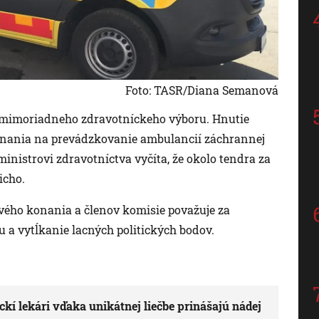
Foto: TASR/Diana Semanová
e mimoriadneho zdravotníckeho výboru. Hnutie
onania na prevádzkovanie ambulancií záchrannej
inistrovi zdravotníctva vyčíta, že okolo tendra za
icho.
vého konania a členov komisie považuje za
a vytĺkanie lacných politických bodov.
ckí lekári vďaka unikátnej liečbe prinášajú nádej