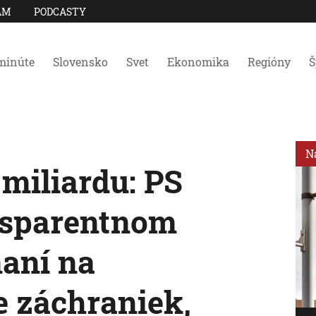
AM
PODCASTY
minúte
Slovensko
Svet
Ekonomika
Regióny
Š
N
miliardu: PS
nsparentnom
aní na
 záchraniek,