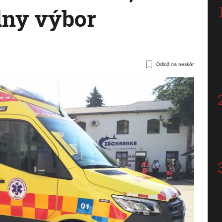
dny výbor
Odlož na neskôr