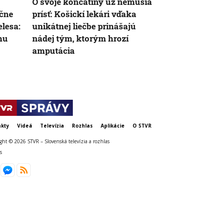
O svoje končatiny už nemusia
V Malom Sli
očne
prísť: Košickí lekári vďaka
rástla neleg
lesa:
unikátnej liečbe prinášajú
Krajskí cestá
hu
nádej tým, ktorým hrozí
otázne však j
amputácia
kty
Videá
Televízia
Rozhlas
Aplikácie
O STVR
ght © 2026 STVR – Slovenská televízia a rozhlas
s