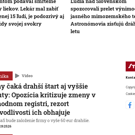
ntom podával smrteľné
Ľudia nad Slovenskom
 liekov. Lekár mal zabiť
spozorovali prelet výnim
nej 15 ľudí, je podozrivý aj
jasného mimozemského te
ždy svojej svokry
Astronómovia zisťujú drá
letu
mika
Video
Konta
y čaká drahší štart aj vyššie
Copyri
ty: Opozícia kritizuje zmeny v
Cookie
odnom registri, rezort
vodlivosti ich obhajuje
aS bude založenie firmy o vyše 60 eur drahšie.
, 19:25:26