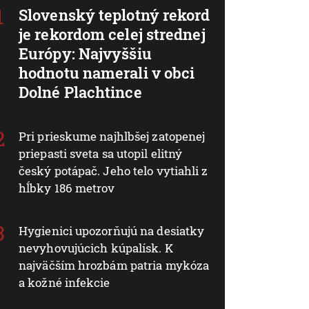
Slovenský teplotný rekord
je rekordom celej strednej
Európy: Najvyššiu
hodnotu namerali v obci
Dolné Plachtince
Pri prieskume najhlbšej zatopenej
priepasti sveta sa utopil elitný
český potápač. Jeho telo vytiahli z
hĺbky 186 metrov
Hygienici upozorňujú na desiatky
nevyhovujúcich kúpalísk. K
najväčším hrozbám patria mykóza
a kožné infekcie