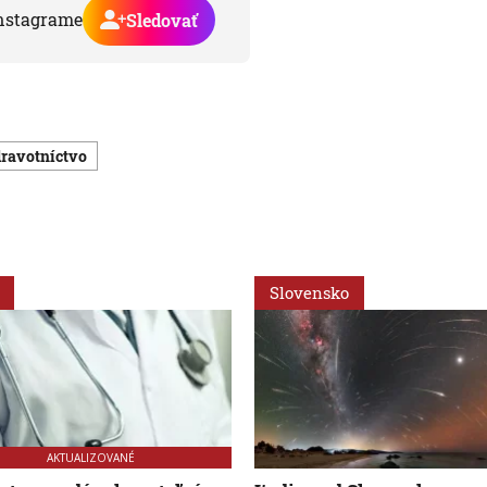
nstagrame
Sledovať
dravotníctvo
Slovensko
AKTUALIZOVANÉ