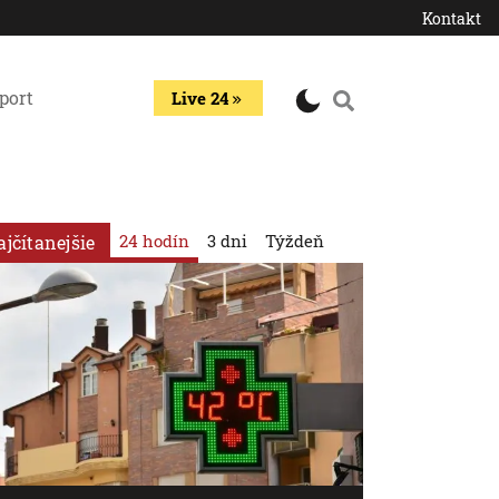
Kontakt
port
Live 24
24 hodín
3 dni
Týždeň
ajčítanejšie