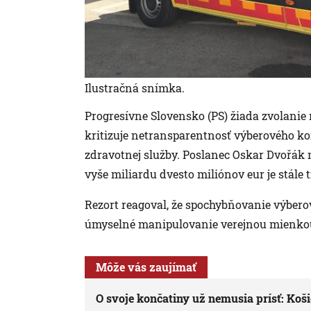
Ilustračná snímka.
Progresívne Slovensko (PS) žiada zvolani
kritizuje netransparentnosť výberového k
zdravotnej služby. Poslanec Oskar Dvořák m
vyše miliardu dvesto miliónov eur je stále t
Rezort reagoval, že spochybňovanie výbero
úmyselné manipulovanie verejnou mienkou 
Môže vás zaujímať
O svoje končatiny už nemusia prísť: Koši