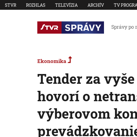
STVR
ROZHLAS
TELEVÍZIA
ARCHÍV
TV PROGR
Správy po 
Ekonomika
Tender za vyše 
hovorí o netra
výberovom kon
prevádzkovanie