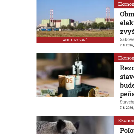
Ekono
Obm
ele
zvyš
Sakovej
AKTUALIZOVANÉ
7. 8. 2026,
Ekono
Rezo
stav
bude
peň
Stavebn
7. 8. 2026,
Ekono
Poľo