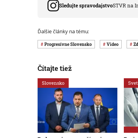
Sledujte spravodajstvo
STVR na I
Ďalšie články na tému:
Progresívne Slovensko
Video
Z
Čítajte tiež
Slovensko
Svet