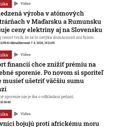
mika
Video
edzená výroba v atómových
ktrárňach v Maďarsku a Rumunsku
uje ceny elektriny aj na Slovensku
 rezort tvrdí, že sa to netýka domácností ani firiem.
 11:59:41
Aktualizované:
7. 8. 2026, 19:21:00
mika
Video
rt financií chce znížiť prémiu na
ebné sporenie. Po novom si sporiteľ
 musieť ušetriť väčšiu sumu
azí
é sporenie nie je iba o odkladaní peňazí.
 10:34:48
mika
Video
vníci bojujú proti africkému moru