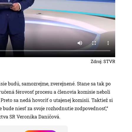
Zdroj: STVR
sie budú, samozrejme, zverejnené. Stane sa tak po
učená férovosť procesu a členovia komisie neboli
eto sa nedá hovoriť o utajenej komisii. Taktiež si
e bude niesť za svoje rozhodnutie zodpovednosť,“
ctva SR Veronika Daničová.