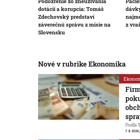
Podozrenie zo zneužívania
Pacie
dotácií a korupcia: Tomáš
dávky
Zdechovský predstaví
najme
záverečnú správu z misie na
z vra
Slovensku
Nové v rubrike Ekonomika
Ekono
Firm
poku
obch
spra
Podľa S
7. 8. 2026