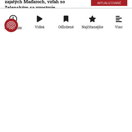
zajatých Maďaroch, vzťah so
AKTUALIZOVANÉ
Zelenským sa vyostruje
4. 3. 2026, 10:41:00
Aktualizované:
4. 3. 2026, 12:07:00
Rádiožurnál
Viac
Videá
Odložené
Najčítanejšie
Po minúte
Ukrajinská armáda posilňuje
protidronovú obranu. Dôležitú úlohu
zohrávajú siete nad cestami
AKTUALIZOVANÉ
24. 2. 2026, 12:39:30
Aktualizované:
24. 2. 2026, 14:14:00
Rádiožurnál
Dvojrýchlostná EÚ by podľa jej
ekonomických ťahúňov mohla oživiť
európsky rast
17. 2. 2026, 13:42:48
Rádiožurnál
Nasledujúce kolo rokovaní medzi
Ruskom, USA a Ukrajinou sa uskutoční
v Ženeve, potvrdil hovorca Kremľa
13. 2. 2026, 12:39:33