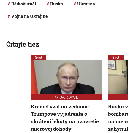
Rádiožurnál
Rusko
Ukrajina
vojna na Ukrajine
Čítajte tiež
Svet
Svet
AKTUALIZOVANÉ
Kremeľ vzal na vedomie
Rusko v n
Trumpove vyjadrenia o
bombardov
skrátení lehoty na uzavretie
najmenej 
mierovej dohody
zahynuli