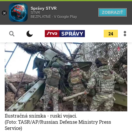
Správy STVR
ZOBRAZIŤ
STVR
BEZPLATNÉ - V Google Play
24
Ilustračná snímka - ruskí vojaci.
(Foto: TASR/AP/Russian Defense Ministry Press
Service)