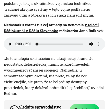
podobne je to aj s ukrajinskou vojenskou technikou.
Tradičné zbrojné systémy v tejto vojne podľa neho
zažívajú útlm a Moskva sa ich snaží nahradiť inými.
Nedostatku zbraní ruskej armády sa venovala
v relácii
Rádiožurnál v Rádiu Slovensko
redaktorka Jana Balková:
„Je to analógia so situáciou na ukrajinskej strane. Je
nedostatok delostreleckej munície, ktorú nevedeli
vykompenzovať ani jej spojenci. Nahradila ju
samovražednými dronmi, nie preto, že by tie boli
efektívnejšie, ale preto, že to bol jediný dostupný
prostriedok, ktorý dokázal nahradiť tú spôsobilosť,“ uviedol
Bednár.
Sledujte spravodajstvo