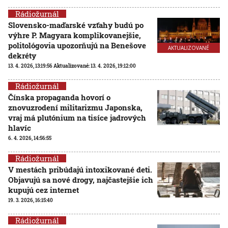
Rádiožurnál
Slovensko-maďarské vzťahy budú po
výhre P. Magyara komplikovanejšie,
politológovia upozorňujú na Benešove
AKTUALIZOVANÉ
dekréty
13. 4. 2026, 13:19:56
Aktualizované:
13. 4. 2026, 19:12:00
Rádiožurnál
Čínska propaganda hovorí o
znovuzrodení militarizmu Japonska,
vraj má plutónium na tisíce jadrových
hlavíc
6. 4. 2026, 14:56:55
Rádiožurnál
V mestách pribúdajú intoxikované deti.
Objavujú sa nové drogy, najčastejšie ich
kupujú cez internet
19. 3. 2026, 16:15:40
Rádiožurnál