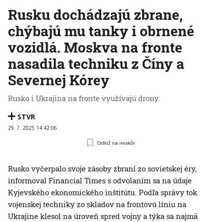
Rusku dochádzajú zbrane,
chýbajú mu tanky i obrnené
vozidlá. Moskva na fronte
nasadila techniku z Číny a
Severnej Kórey
Rusko i Ukrajina na fronte využívajú drony.
STVR
29. 7. 2025 14:42:06
Odlož na neskôr
Rusko vyčerpalo svoje zásoby zbraní zo sovietskej éry,
informoval Financial Times s odvolaním sa na údaje
Kyjevského ekonomického inštitútu. Podľa správy tok
vojenskej techniky zo skladov na frontovú líniu na
Ukrajine klesol na úroveň spred vojny a týka sa najmä