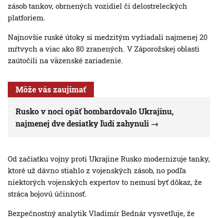
zásob tankov, obrnených vozidiel či delostreleckých
platforiem.
Najnovšie ruské útoky si medzitým vyžiadali najmenej 20
mŕtvych a viac ako 80 zranených. V Záporožskej oblasti
zaútočili na väzenské zariadenie.
Môže vás zaujímať
Rusko v noci opäť bombardovalo Ukrajinu,
najmenej dve desiatky ľudí zahynuli
Od začiatku vojny proti Ukrajine Rusko modernizuje tanky,
ktoré už dávno stiahlo z vojenských zásob, no podľa
niektorých vojenských expertov to nemusí byť dôkaz, že
stráca bojovú účinnosť.
Bezpečnostný analytik Vladimír Bednár vysvetľuje, že