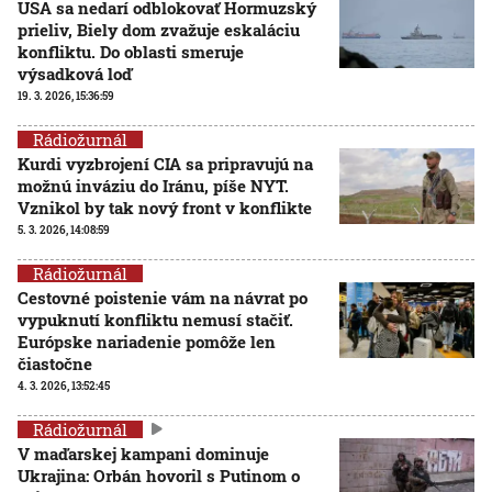
USA sa nedarí odblokovať Hormuzský
prieliv, Biely dom zvažuje eskaláciu
konfliktu. Do oblasti smeruje
výsadková loď
19. 3. 2026, 15:36:59
Rádiožurnál
Kurdi vyzbrojení CIA sa pripravujú na
možnú inváziu do Iránu, píše NYT.
Vznikol by tak nový front v konflikte
5. 3. 2026, 14:08:59
Rádiožurnál
Cestovné poistenie vám na návrat po
vypuknutí konfliktu nemusí stačiť.
Európske nariadenie pomôže len
čiastočne
4. 3. 2026, 13:52:45
Rádiožurnál
V maďarskej kampani dominuje
Ukrajina: Orbán hovoril s Putinom o