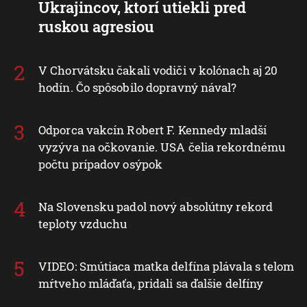
Ukrajincov, ktorí utiekli pred
ruskou agresiou
V Chorvátsku čakali vodiči v kolónach aj 20
hodín. Čo spôsobilo dopravný nával?
Odporca vakcín Robert F. Kennedy mladší
vyzýva na očkovanie. USA čelia rekordnému
počtu prípadov osýpok
Na Slovensku padol nový absolútny rekord
teploty vzduchu
VIDEO: Smútiaca matka delfína plávala s telom
mŕtveho mláďaťa, pridali sa ďalšie delfíny