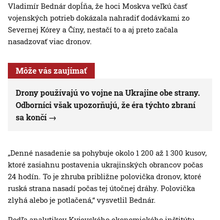
Vladimír Bednár dopĺňa, že hoci Moskva veľkú časť
vojenských potrieb dokázala nahradiť dodávkami zo
Severnej Kórey a Číny, nestačí to a aj preto začala
nasadzovať viac dronov.
Môže vás zaujímať
Drony používajú vo vojne na Ukrajine obe strany.
Odborníci však upozorňujú, že éra týchto zbraní
sa končí
„Denné nasadenie sa pohybuje okolo 1 200 až 1 300 kusov,
ktoré zasiahnu postavenia ukrajinských obrancov počas
24 hodín. To je zhruba približne polovička dronov, ktoré
ruská strana nasadí počas tej útočnej dráhy. Polovička
zlyhá alebo je potlačená,“ vysvetlil Bednár.
Podľa analytikov Kyjevského ekonomického inštitútu