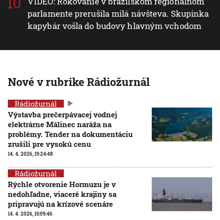
VIDEO: Rokovanie v brazílskom regionálnom
parlamente prerušila milá návšteva. Skupinka
kapybár vošla do budovy hlavným vchodom
Nové v rubrike Rádiožurnál
Rádiožurnál
Výstavba prečerpávacej vodnej
elektrárne Málinec naráža na
problémy. Tender na dokumentáciu
zrušili pre vysokú cenu
14. 4. 2026, 19:24:48
Rádiožurnál
Rýchle otvorenie Hormuzu je v
nedohľadne, viaceré krajiny sa
pripravujú na krízové scenáre
14. 4. 2026, 15:09:46