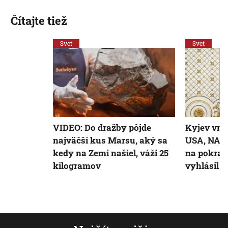
Čítajte tiež
Svet
Svet
VIDEO: Do dražby pôjde
Kyjev vní
najväčší kus Marsu, aký sa
USA, NATO
kedy na Zemi našiel, váži 25
na pokrač
kilogramov
vyhlásil 