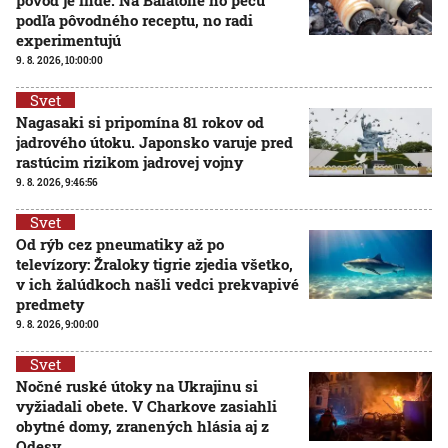
podľa pôvodného receptu, no radi
experimentujú
9. 8. 2026, 10:00:00
Svet
Nagasaki si pripomína 81 rokov od
jadrového útoku. Japonsko varuje pred
rastúcim rizikom jadrovej vojny
9. 8. 2026, 9:46:56
Svet
Od rýb cez pneumatiky až po
televízory: Žraloky tigrie zjedia všetko,
v ich žalúdkoch našli vedci prekvapivé
predmety
9. 8. 2026, 9:00:00
Svet
Nočné ruské útoky na Ukrajinu si
vyžiadali obete. V Charkove zasiahli
obytné domy, zranených hlásia aj z
Odesy