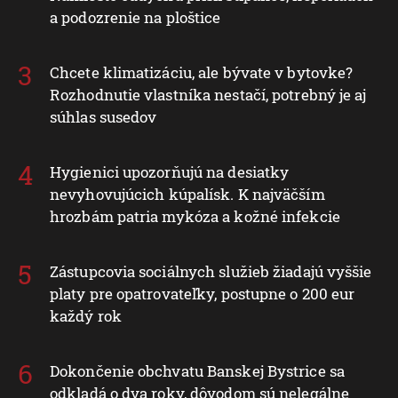
a podozrenie na ploštice
Chcete klimatizáciu, ale bývate v bytovke?
Rozhodnutie vlastníka nestačí, potrebný je aj
súhlas susedov
Hygienici upozorňujú na desiatky
nevyhovujúcich kúpalísk. K najväčším
hrozbám patria mykóza a kožné infekcie
Zástupcovia sociálnych služieb žiadajú vyššie
platy pre opatrovateľky, postupne o 200 eur
každý rok
Dokončenie obchvatu Banskej Bystrice sa
odkladá o dva roky, dôvodom sú nelegálne