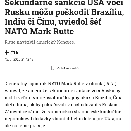
Sekundárne sankcie USA voči
Rusku môžu poškodiť Brazíliu,
Indiu či Čínu, uviedol šéf
NATO Mark Rutte
Rutte navštívil americký Kongres.
ČTK
15. 7. 2025 21:12:18
Odlož na neskôr
Generálny tajomník NATO Mark Rutte v utorok (15. 7.)
varoval, že americké sekundárne sankcie voči Rusku by
mohli veľmi tvrdo zasiahnuť krajiny ako sú Brazília, Čína
alebo India, ak by pokračovali v obchodovaní s Ruskom.
Zároveň oznámil, že s americkou stranou ešte konkrétne
neprerokoval dodávky zbraní dlhého doletu pre Ukrajinu,
ale na téme pracuje.