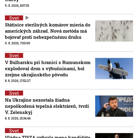
9. 8. 2026, 8:57:33
Svet
Státisíce sterilných komárov mieria do
amerických záhrad. Nová metóda má
bojovať proti nebezpečnému druhu
9. 8. 2026, 7:00:00
Svet
V Bulharsku pri hranici s Rumunskom
explodoval dron s výbušninami, bol
zrejme ukrajinského pôvodu
8. 8. 2026, 17:52:27
Svet
Na Ukrajine nezostala žiadna
nepoškodená tepelná elektráreň, tvrdí
V. Zelenskyj
8. 8. 2026, 15:34:46
Svet
Vládna TISZA vybrala meno kandidáta