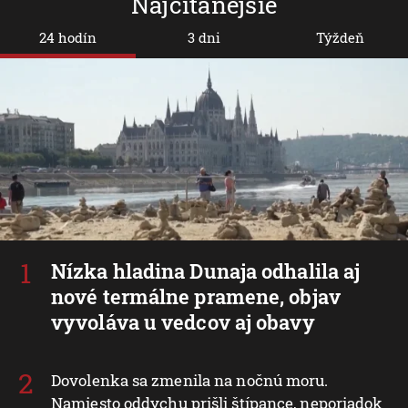
Najčítanejšie
24 hodín
3 dni
Týždeň
Nízka hladina Dunaja odhalila aj
nové termálne pramene, objav
vyvoláva u vedcov aj obavy
Dovolenka sa zmenila na nočnú moru.
Namiesto oddychu prišli štípance, neporiadok