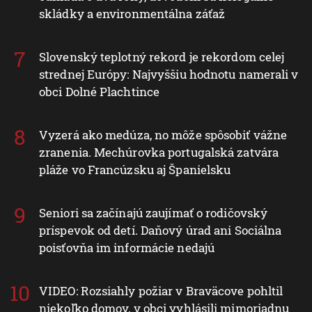
skládky a environmentálna záťaž
Slovenský teplotný rekord je rekordom celej
strednej Európy: Najvyššiu hodnotu namerali v
obci Dolné Plachtince
Vyzerá ako medúza, no môže spôsobiť vážne
zranenia. Mechúrovka portugalská zatvára
pláže vo Francúzsku aj Španielsku
Seniori sa začínajú zaujímať o rodičovský
príspevok od detí. Daňový úrad ani Sociálna
poisťovňa im informácie nedajú
VIDEO: Rozsiahly požiar v Braväcove pohltil
niekoľko domov, v obci vyhlásili mimoriadnu