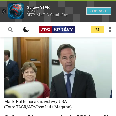
Správy STVR
ZOBRAZIŤ
STVR
BEZPLATNÉ - V Google Play
24
Mark Rutte počas návštevy USA.
(Foto: TASR/AP/Jose Luis Magana)