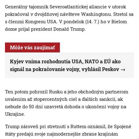
Generálny tajomník Severoatlantickej aliancie v utorok
pokračoval v dvojdňovej návšteve Washingtonu. Stretol sa
s členmi Kongresu USA. V pondelok (14. 7.) ho v Bielom
dome prijal prezident Donald Trump.
Môže vás zaujímať
Kyjev vníma rozhodnutia USA, NATO a EÚ ako
signál na pokračovanie vojny, vyhlásil Peskov
Ten potom pohrozil Rusku a jeho obchodným partnerom
uvalením až stopercentných ciel a ďalších sankcií, ak
nebude do 50 dní uzavretá dohoda o ukončení vojny na
Ukrajine.
Trump zároveň pri stretnutí s Ruttem oznámil, že Spojené
štáty predajú svoje najmodernejšie zbrane krajinám