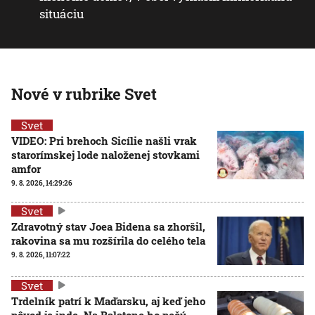
situáciu
Nové v rubrike Svet
Svet
VIDEO: Pri brehoch Sicílie našli vrak
starorímskej lode naloženej stovkami
amfor
9. 8. 2026, 14:29:26
Svet
Zdravotný stav Joea Bidena sa zhoršil,
rakovina sa mu rozšírila do celého tela
9. 8. 2026, 11:07:22
Svet
Trdelník patrí k Maďarsku, aj keď jeho
pôvod je inde. Na Balatone ho pečú