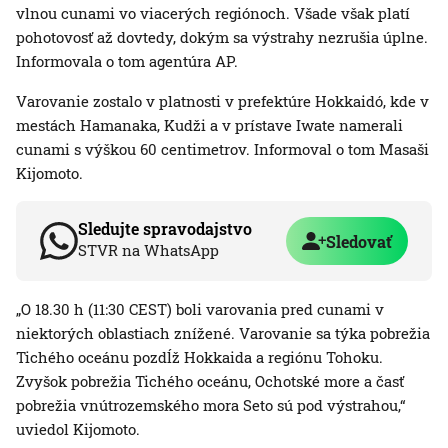
vlnou cunami vo viacerých regiónoch. Všade však platí
pohotovosť až dovtedy, dokým sa výstrahy nezrušia úplne.
Informovala o tom agentúra AP.
Varovanie zostalo v platnosti v prefektúre Hokkaidó, kde v
mestách Hamanaka, Kudži a v prístave Iwate namerali
cunami s výškou 60 centimetrov. Informoval o tom Masaši
Kijomoto.
Sledujte spravodajstvo
Sledovať
STVR na WhatsApp
„O 18.30 h (11:30 CEST) boli varovania pred cunami v
niektorých oblastiach znížené. Varovanie sa týka pobrežia
Tichého oceánu pozdĺž Hokkaida a regiónu Tohoku.
Zvyšok pobrežia Tichého oceánu, Ochotské more a časť
pobrežia vnútrozemského mora Seto sú pod výstrahou,“
uviedol Kijomoto.