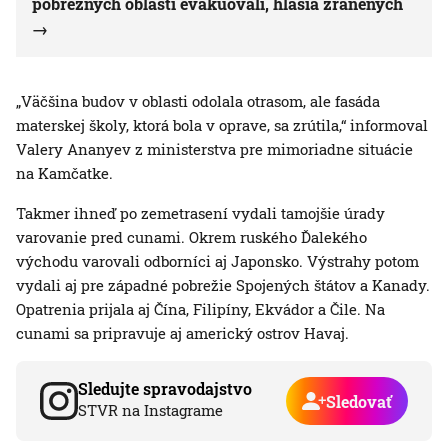
pobrežných oblastí evakuovali, hlásia zranených
„Väčšina budov v oblasti odolala otrasom, ale fasáda
materskej školy, ktorá bola v oprave, sa zrútila,“ informoval
Valery Ananyev z ministerstva pre mimoriadne situácie
na Kamčatke.
Takmer ihneď po zemetrasení vydali tamojšie úrady
varovanie pred cunami. Okrem ruského Ďalekého
východu varovali odborníci aj Japonsko. Výstrahy potom
vydali aj pre západné pobrežie Spojených štátov a Kanady.
Opatrenia prijala aj Čína, Filipíny, Ekvádor a Čile. Na
cunami sa pripravuje aj americký ostrov Havaj.
Sledujte spravodajstvo
Sledovať
STVR na Instagrame