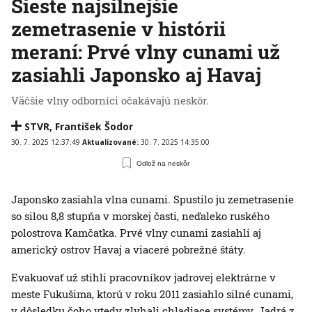
Šieste najsilnejšie
zemetrasenie v histórii
meraní: Prvé vlny cunami už
zasiahli Japonsko aj Havaj
Väčšie vlny odborníci očakávajú neskôr.
STVR
,
František Šodor
30. 7. 2025 12:37:49
Aktualizované:
30. 7. 2025 14:35:00
Odlož na neskôr
Japonsko zasiahla vlna cunami. Spustilo ju zemetrasenie
so silou 8,8 stupňa v morskej časti, neďaleko ruského
polostrova Kamčatka. Prvé vlny cunami zasiahli aj
americký ostrov Havaj a viaceré pobrežné štáty.
Evakuovať už stihli pracovníkov jadrovej elektrárne v
meste Fukušima, ktorú v roku 2011 zasiahlo silné cunami,
v dôsledku čoho vtedy zlyhali chladiace systémy. Jadrá z