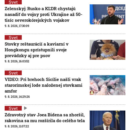
Svet
Zelenskyj: Rusko a KĽDR chystajú
nasadiť do vojny proti Ukrajine až 50-
tisíc severokórejských vojakov
9. 8. 2026, 17:30:09
Svet
Stovky reštaurácií a kaviarní v
Hongkongu sprístupnili svoje
prevádzky aj pre psov
9. 8. 2026, 16:03:52
Svet
VIDEO: Pri brehoch Sicílie našli vrak
starorímskej lode naloženej stovkami
amfor
9. 8. 2026, 14:29:26
Svet
Zdravotný stav Joea Bidena sa zhoršil,
rakovina sa mu rozšírila do celého tela
9. 8. 2026, 11:07:22