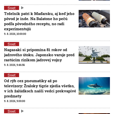
Svet
Trdelník patrí k Maďarsku, aj keď jeho
pôvod je inde. Na Balatone ho pečú
podľa pôvodného receptu, no radi
experimentujú
9. 8. 2026, 10:00:00
Svet
Nagasaki si pripomína 81 rokov od
jadrového útoku. Japonsko varuje pred
rastúcim rizikom jadrovej vojny
9. 8. 2026, 9:46:56
Svet
Od rýb cez pneumatiky až po
televízory: Žraloky tigrie zjedia všetko,
v ich žalúdkoch našli vedci prekvapivé
predmety
9. 8. 2026, 9:00:00
Svet