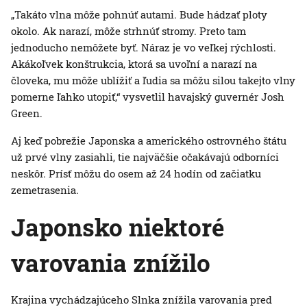
„Takáto vlna môže pohnúť autami. Bude hádzať ploty
okolo. Ak narazí, môže strhnúť stromy. Preto tam
jednoducho nemôžete byť. Náraz je vo veľkej rýchlosti.
Akákoľvek konštrukcia, ktorá sa uvoľní a narazí na
človeka, mu môže ublížiť a ľudia sa môžu silou takejto vlny
pomerne ľahko utopiť,“ vysvetlil havajský guvernér Josh
Green.
Aj keď pobrežie Japonska a amerického ostrovného štátu
už prvé vlny zasiahli, tie najväčšie očakávajú odborníci
neskôr. Prísť môžu do osem až 24 hodín od začiatku
zemetrasenia.
Japonsko niektoré
varovania znížilo
Krajina vychádzajúceho Slnka znížila varovania pred