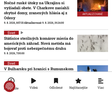
Nočné ruské útoky na Ukrajinu si
vyžiadali obete. V Charkove zasiahli
obytné domy, zranených hlásia aj z
AKTUALIZOVANÉ
Odesy
9. 8. 2026, 8:57:33
Aktualizované:
9. 8. 2026, 19:24:00
Svet
Státisíce sterilných komárov mieria do
amerických záhrad. Nová metóda má
bojovať proti nebezpečnému druhu
9. 8. 2026, 7:00:00
Svet
V Bulharsku pri hranici s Rumunskom
explodoval dron s výbušninami, bol
zrejme ukrajinského pôvodu
8. 8. 2026, 17:52:27
Viac
Videá
Odložené
Najčítanejšie
Po minúte