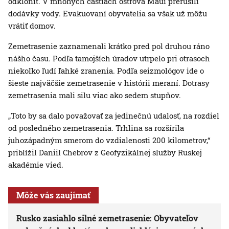
odkloniť. V mnohých častiach ostrova Maui prerušili
dodávky vody. Evakuovaní obyvatelia sa však už môžu
vrátiť domov.
Zemetrasenie zaznamenali krátko pred pol druhou ráno
nášho času. Podľa tamojších úradov utrpelo pri otrasoch
niekoľko ľudí ľahké zranenia. Podľa seizmológov ide o
šieste najväčšie zemetrasenie v histórii meraní. Dotrasy
zemetrasenia mali silu viac ako sedem stupňov.
„Toto by sa dalo považovať za jedinečnú udalosť, na rozdiel
od posledného zemetrasenia. Trhlina sa rozšírila
juhozápadným smerom do vzdialenosti 200 kilometrov,“
priblížil Daniil Chebrov z Geofyzikálnej služby Ruskej
akadémie vied.
Môže vás zaujímať
Rusko zasiahlo silné zemetrasenie: Obyvateľov