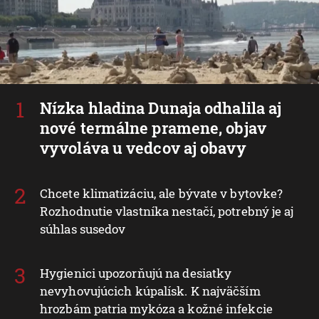
Nízka hladina Dunaja odhalila aj
nové termálne pramene, objav
vyvoláva u vedcov aj obavy
Chcete klimatizáciu, ale bývate v bytovke?
Rozhodnutie vlastníka nestačí, potrebný je aj
súhlas susedov
Hygienici upozorňujú na desiatky
nevyhovujúcich kúpalísk. K najväčším
hrozbám patria mykóza a kožné infekcie