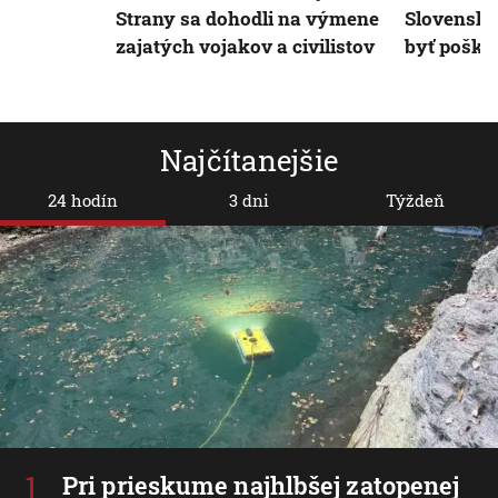
Strany sa dohodli na výmene
Slovensku
zajatých vojakov a civilistov
byť poško
Najčítanejšie
24 hodín
3 dni
Týždeň
Pri prieskume najhlbšej zatopenej