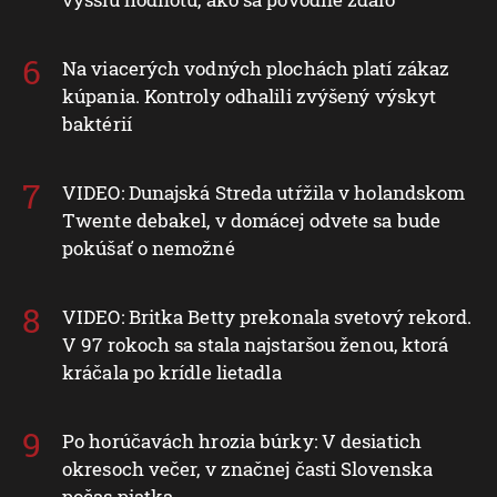
Na viacerých vodných plochách platí zákaz
kúpania. Kontroly odhalili zvýšený výskyt
baktérií
VIDEO: Dunajská Streda utŕžila v holandskom
Twente debakel, v domácej odvete sa bude
pokúšať o nemožné
VIDEO: Britka Betty prekonala svetový rekord.
V 97 rokoch sa stala najstaršou ženou, ktorá
kráčala po krídle lietadla
Po horúčavách hrozia búrky: V desiatich
okresoch večer, v značnej časti Slovenska
počas piatka