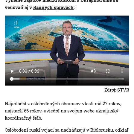
Výmene zajatcov medzu Ruskom a Ukrajinou sme sa
venovali aj v
Ranných správach
:
Zdroj: STVR
Najmladší z oslobodených obrancov vlasti má 27 rokov,
najstarší 66 rokov, uviedol na svojom webe ukrajinský
koordinačný štáb.
Oslobodení ruskí vojaci sa nachádzajú v Bielorusku, odkiaľ