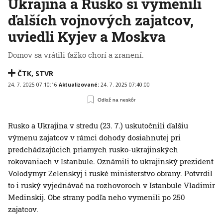
Ukrajina a Rusko si vymenili
ďalších vojnových zajatcov,
uviedli Kyjev a Moskva
Domov sa vrátili ťažko chorí a zranení.
ČTK
,
STVR
24. 7. 2025 07:10:16
Aktualizované:
24. 7. 2025 07:40:00
Odlož na neskôr
Rusko a Ukrajina v stredu (23. 7.) uskutočnili ďalšiu
výmenu zajatcov v rámci dohody dosiahnutej pri
predchádzajúcich priamych rusko-ukrajinských
rokovaniach v Istanbule. Oznámili to ukrajinský prezident
Volodymyr Zelenskyj i ruské ministerstvo obrany. Potvrdil
to i ruský vyjednávač na rozhovoroch v Istanbule Vladimir
Medinskij. Obe strany podľa neho vymenili po 250
zajatcov.