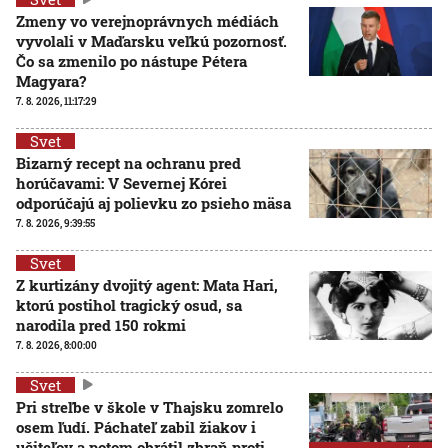
Zmeny vo verejnoprávnych médiách
vyvolali v Maďarsku veľkú pozornosť.
Čo sa zmenilo po nástupe Pétera
Magyara?
7. 8. 2026, 11:17:29
Svet
Bizarný recept na ochranu pred
horúčavami: V Severnej Kórei
odporúčajú aj polievku zo psieho mäsa
7. 8. 2026, 9:39:55
Svet
Z kurtizány dvojitý agent: Mata Hari,
ktorú postihol tragický osud, sa
narodila pred 150 rokmi
7. 8. 2026, 8:00:00
Svet
Pri streľbe v škole v Thajsku zomrelo
osem ľudí. Páchateľ zabil žiakov i
učiteľov a potom obrátil zbraň proti