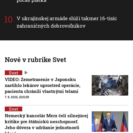
V ukrajinskej armáde slúži takmer 16-tisíc
zahraničných dobrovoľníkov
Nové v rubrike Svet
Svet
VIDEO: Zemetrasenie v Japonsku
zastihlo lekárov uprostred operácie,
pacienta chránili vlastnými telami
7. 8. 2026, 15:01:59
Svet
Nemecký kancelár Merz čelí silnejúcej
kritike pre štátnickú neschopnosť.
Jeho dôvera v udržanie jednotnosti