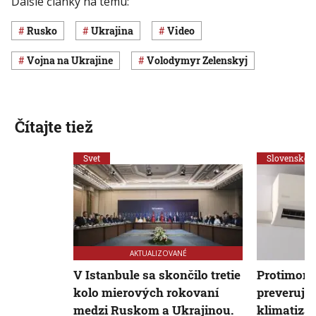
Ďalšie články na tému:
Rusko
Ukrajina
Video
vojna na Ukrajine
Volodymyr Zelenskyj
Čítajte tiež
Svet
Slovensko
AKTUALIZOVANÉ
V Istanbule sa skončilo tretie
Protimono
kolo mierových rokovaní
preveruje 
medzi Ruskom a Ukrajinou.
klimatizá