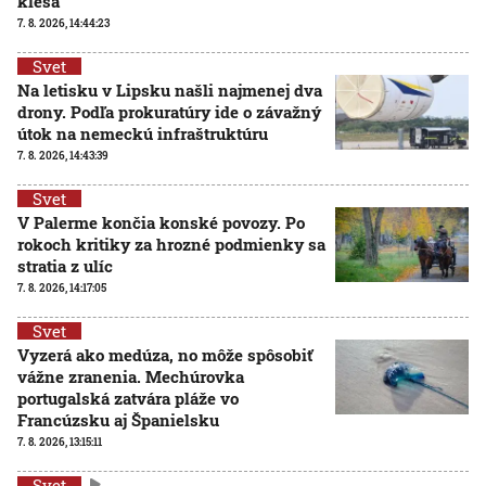
klesá
7. 8. 2026, 14:44:23
Svet
Na letisku v Lipsku našli najmenej dva
drony. Podľa prokuratúry ide o závažný
útok na nemeckú infraštruktúru
7. 8. 2026, 14:43:39
Svet
V Palerme končia konské povozy. Po
rokoch kritiky za hrozné podmienky sa
stratia z ulíc
7. 8. 2026, 14:17:05
Svet
Vyzerá ako medúza, no môže spôsobiť
vážne zranenia. Mechúrovka
portugalská zatvára pláže vo
Francúzsku aj Španielsku
7. 8. 2026, 13:15:11
Svet