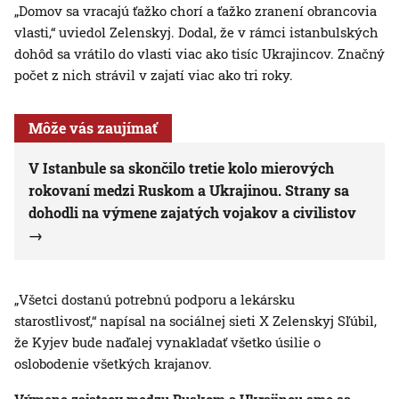
„Domov sa vracajú ťažko chorí a ťažko zranení obrancovia
vlasti,“ uviedol Zelenskyj. Dodal, že v rámci istanbulských
dohôd sa vrátilo do vlasti viac ako tisíc Ukrajincov. Značný
počet z nich strávil v zajatí viac ako tri roky.
Môže vás zaujímať
V Istanbule sa skončilo tretie kolo mierových
rokovaní medzi Ruskom a Ukrajinou. Strany sa
dohodli na výmene zajatých vojakov a civilistov
„Všetci dostanú potrebnú podporu a lekársku
starostlivosť,“ napísal na sociálnej sieti X Zelenskyj Sľúbil,
že Kyjev bude naďalej vynakladať všetko úsilie o
oslobodenie všetkých krajanov.