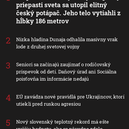
priepasti sveta sa utopil elitný
český potápač. Jeho telo vytiahli z
hĺbky 186 metrov
Nízka hladina Dunaja odhalila masívny vrak
lode z druhej svetovej vojny
Seniori sa začínajú zaujímať o rodičovský
príspevok od detí. Daňový úrad ani Sociálna
poisťovňa im informácie nedajú
EÚ zavádza nové pravidlá pre Ukrajincov, ktorí
utiekli pred ruskou agresiou
Nový slovenský teplotný rekord má ešte
vyššiu hodnotu, ako sa pôvodne zdalo