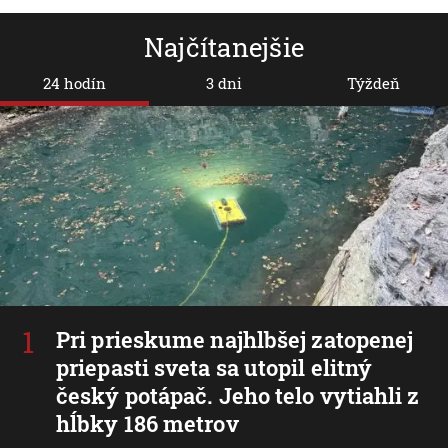
Najčítanejšie
24 hodín
3 dni
Týždeň
Pri prieskume najhlbšej zatopenej
priepasti sveta sa utopil elitný
český potápač. Jeho telo vytiahli z
hĺbky 186 metrov