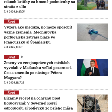
rokoch kritiky za hrozné podmienky sa
stratia z ulíc
7. 8. 2026, 14:17:05
Svet
Vyzerá ako medúza, no môže spôsobiť
vážne zranenia. Mechúrovka
portugalská zatvára pláže vo
Francúzsku aj Španielsku
7. 8. 2026, 13:15:11
Svet
Zmeny vo verejnoprávnych médiách
vyvolali v Maďarsku veľkú pozornosť.
Čo sa zmenilo po nástupe Pétera
Magyara?
7. 8. 2026, 11:17:29
Svet
Bizarný recept na ochranu pred
horúčavami: V Severnej Kórei
odporúčajú aj polievku zo psieho mäsa