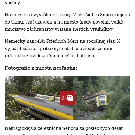
vagóny.
Na mieste sú vyvrátené stromy. Vlak išiel so Sigmaringenu
do Ulmu. Trať uzavreli a na miesto úrady povolali veľké
množstvo záchranárov vrátane šiestich vrtuľníkov.
Nemecký kancelár Friedrich Merz na sociálnej sieti X
vyjadril sústrasť príbuzným obetí a uviedol, že ním
informácie o železničnom nešťastí otriasli.
Fotografie z miesta nešťastia:
2×
Najtragickejšia železničná nehoda za posledných desať