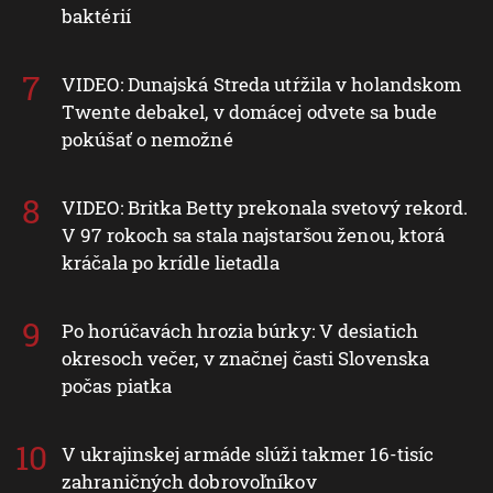
baktérií
VIDEO: Dunajská Streda utŕžila v holandskom
Twente debakel, v domácej odvete sa bude
pokúšať o nemožné
VIDEO: Britka Betty prekonala svetový rekord.
V 97 rokoch sa stala najstaršou ženou, ktorá
kráčala po krídle lietadla
Po horúčavách hrozia búrky: V desiatich
okresoch večer, v značnej časti Slovenska
počas piatka
V ukrajinskej armáde slúži takmer 16-tisíc
zahraničných dobrovoľníkov