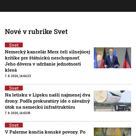
Nové v rubrike Svet
Svet
Nemecký kancelár Merz čelí silnejúcej
kritike pre štátnickú neschopnosť.
Jeho dôvera v udržanie jednotnosti
klesá
7. 8. 2026, 14:44:23
Svet
Na letisku v Lipsku našli najmenej dva
drony. Podľa prokuratúry ide o závažný
útok na nemeckú infraštruktúru
7. 8. 2026, 14:43:39
Svet
V Palerme končia konské povozy. Po