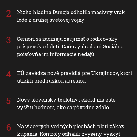
Nízka hladina Dunaja odhalila masívny vrak
lode z druhej svetovej vojny
Seniori sa začínajú zaujímať o rodičovský
príspevok od detí. Daňový úrad ani Sociálna
poisťovňa im informácie nedajú
EÚ zavádza nové pravidlá pre Ukrajincov, ktorí
utiekli pred ruskou agresiou
Nový slovenský teplotný rekord má ešte
vyššiu hodnotu, ako sa pôvodne zdalo
Na viacerých vodných plochách platí zákaz
kúpania. Kontroly odhalili zvýšený výskyt