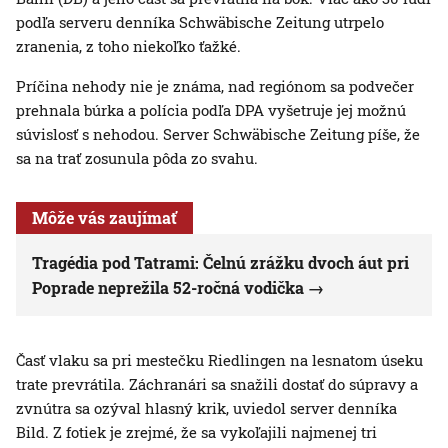
podľa serveru denníka Schwäbische Zeitung utrpelo
zranenia, z toho niekoľko ťažké.
Príčina nehody nie je známa, nad regiónom sa podvečer
prehnala búrka a polícia podľa DPA vyšetruje jej možnú
súvislosť s nehodou. Server Schwäbische Zeitung píše, že
sa na trať zosunula pôda zo svahu.
Môže vás zaujímať
Tragédia pod Tatrami: Čelnú zrážku dvoch áut pri
Poprade neprežila 52-ročná vodička
Časť vlaku sa pri mestečku Riedlingen na lesnatom úseku
trate prevrátila. Záchranári sa snažili dostať do súpravy a
zvnútra sa ozýval hlasný krik, uviedol server denníka
Bild. Z fotiek je zrejmé, že sa vykoľajili najmenej tri