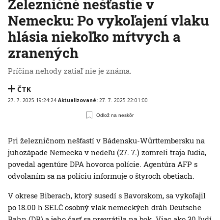
Železničné nešťastie v
Nemecku: Po vykoľajení vlaku
hlásia niekoľko mŕtvych a
zranených
Príčina nehody zatiaľ nie je známa.
ČTK
27. 7. 2025 19:24:24
Aktualizované:
27. 7. 2025 22:01:00
Odlož na neskôr
Pri železničnom nešťastí v Bádensku-Württembersku na
juhozápade Nemecka v nedeľu (27. 7.) zomreli traja ľudia,
povedal agentúre DPA hovorca polície. Agentúra AFP s
odvolaním sa na políciu informuje o štyroch obetiach.
V okrese Biberach, ktorý susedí s Bavorskom, sa vykoľajil
po 18.00 h SELČ osobný vlak nemeckých dráh Deutsche
Bahn (DB) a jeho časť sa prevrátila na bok. Viac ako 30 ľudí