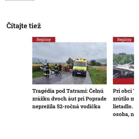
Čítajte tiež
Regióny
Regióny
Tragédia pod Tatrami: Čelnú
Pri obci T
zrážku dvoch áut pri Poprade
zrútilo m
neprežila 52-ročná vodička
lietadlo. 
osoba, ne