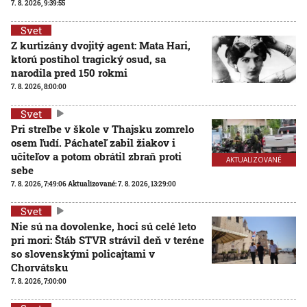
7. 8. 2026, 9:39:55
Svet
Z kurtizány dvojitý agent: Mata Hari,
ktorú postihol tragický osud, sa
narodila pred 150 rokmi
7. 8. 2026, 8:00:00
Svet
Pri streľbe v škole v Thajsku zomrelo
osem ľudí. Páchateľ zabil žiakov i
učiteľov a potom obrátil zbraň proti
AKTUALIZOVANÉ
sebe
7. 8. 2026, 7:49:06
Aktualizované:
7. 8. 2026, 13:29:00
Svet
Nie sú na dovolenke, hoci sú celé leto
pri mori: Štáb STVR strávil deň v teréne
so slovenskými policajtami v
Chorvátsku
7. 8. 2026, 7:00:00