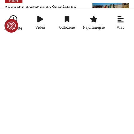
Svet
Za snahu dostať sa do Španielska
zaplatili životom: Starosta Ceuty
oznámil tragickú bilanciu migračnej
krízy
Viac
Videá
Odložené
Najčítanejšie
Po minúte
6. 8. 2026, 16:16:47
Svet
Žena v Taliansku omylom vyhodila
žreb s výhrou milión eur. Smetiari ho
hľadali dva dni
6. 8. 2026, 15:49:55
Svet
VIDEO: Britka Betty prekonala svetový
rekord. V 97 rokoch sa stala najstaršou
ženou, ktorá kráčala po krídle lietadla
6. 8. 2026, 15:40:24
Svet
V ukrajinskej armáde slúži takmer 16-
tisíc zahraničných dobrovoľníkov