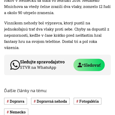
rokov v Nemecku sa stala vo februári 2016. Neďaleko
Mníchova sa vtedy čelne zrazili dva vlaky, zomrelo 12 ľudí
a okolo 90 utrpelo zranenia.
Vinníkom nehody bol výpravca, ktorý pustil na
jednokoľajnú trať dva vlaky proti sebe. Chyby sa dopustil z
nepozornosti, keďže v čase krátko pred nešťastím hral
fantasy hru na svojom telefóne. Dostal tri a pol roka
väzenia.
Sledujte spravodajstvo
Sledovať
STVR na WhatsApp
Ďalšie články na tému:
Doprava
dopravná nehoda
Fotogaléria
Nemecko