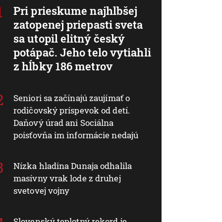
Pri prieskume najhlbšej
zatopenej priepasti sveta
sa utopil elitný český
potápač. Jeho telo vytiahli
z hĺbky 186 metrov
Seniori sa začínajú zaujímať o
rodičovský príspevok od detí.
Daňový úrad ani Sociálna
poisťovňa im informácie nedajú
Nízka hladina Dunaja odhalila
masívny vrak lode z druhej
svetovej vojny
Slovenský teplotný rekord je