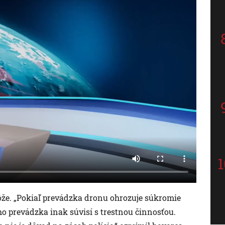
môže. „Pokiaľ prevádzka dronu ohrozuje súkromie
eho prevádzka inak súvisí s trestnou činnosťou.