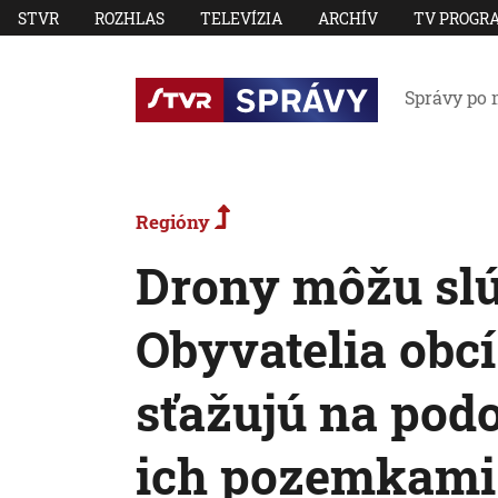
STVR
ROZHLAS
TELEVÍZIA
ARCHÍV
TV PROGR
Správy po 
Regióny
Drony môžu slúž
Obyvatelia obcí
sťažujú na podo
ich pozemkami