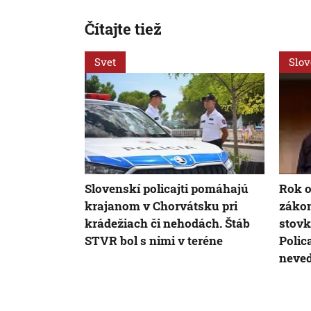
Čítajte tiež
Svet
Slo
Slovenskí policajti pomáhajú
Rok o
krajanom v Chorvátsku pri
zákon
krádežiach či nehodách. Štáb
stovk
STVR bol s nimi v teréne
Polic
neved