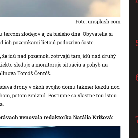
Foto: unsplash.com
ú terčom zlodejov aj za bieleho dňa. Obyvatelia si
ad ich pozemkami lietajú podozrivo často.
 že idú nad pozemok, zotrvajú tam, idú nad druhý
iekto sleduje a monitoruje situáciu a pohyb na
alinova Tomáš Čentéš.
 vídava drony v okolí svojho domu takmer každú noc.
hom, potom zmiznú. Postupne sa vlastne tou istou
a.
právach venovala redaktorka Natália Krížová: