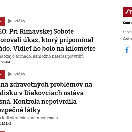
y
Video
Konta
O: Pri Rimavskej Sobote
Copyri
orovali úkaz, ktorý pripomínal
Cookie
ádo. Vidieť ho bolo na kilometre
 naozaj o tornádo, nemožno nateraz potvrdiť.
 19:33:51
y
Video
ina zdravotných problémov na
lisku v Diakovciach ostáva
sná. Kontrola nepotvrdila
zpečné látky
o ľudí skončilo v nemocniciach.
, 19:02:46