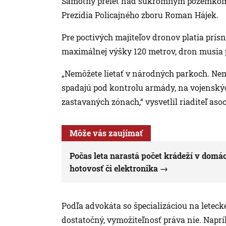
Samotný prelet nad súkromným pozemkom ni
Prezídia Policajného zboru Roman Hájek.
Pre poctivých majiteľov dronov platia prísne 
maximálnej výšky 120 metrov, dron musia p
„Nemôžete lietať v národných parkoch. Nemô
spadajú pod kontrolu armády, na vojenských
zastavaných zónach,“ vysvetlil riaditeľ as
Môže vás zaujímať
Počas leta narastá počet krádeží v domác
hotovosť či elektronika
Podľa advokáta so špecializáciou na leteck
dostatočný, vymožiteľnosť práva nie. Naprí