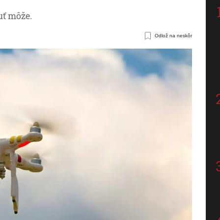
uť môže.
Odlož na neskôr