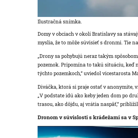
Ilustračná snímka.
Domy v obciach v okolí Bratislavy sa stávaj
myslia, že to môže súvisieť s dronmi. Tie n
„Drony sa pohybujú neraz takým spôsobom,
pozemok. Pripomína to takú situáciu, keď n
týchto pozemkoch,“ uviedol vicestarosta M
Diváčka, ktorá si praje ostať v anonymite,
„V podstate idú ako keby jeden dom po dru
trasou, ako dôjdu, aj vrátia naspäť,“ priblížil
Dronom v súvislosti s krádežami sa v S