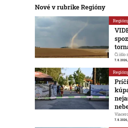
Nové v rubrike Regióny
Región
VIDE
spoz
torn
Či išlo
7. 8. 2026,
Región
Príč
kúpa
neja
nebe
Viacer
7. 8. 2026