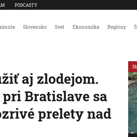
AM
PODCASTY
minúte
Slovensko
Svet
Ekonomika
Regióny
Š
N
iť aj zlodejom.
 pri Bratislave sa
zrivé prelety nad