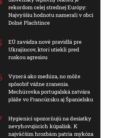
rekordom celej strednej Európy:
Najvyššiu hodnotu namerali v obci
Dolné Plachtince
EÚ zavádza nové pravidlá pre
Ukrajincov, ktorí utiekli pred
ruskou agresiou
Vyzerá ako medúza, no môže
spôsobiť vážne zranenia.
Mechúrovka portugalská zatvára
pláže vo Francúzsku aj Španielsku
Hygienici upozorňujú na desiatky
nevyhovujúcich kúpalísk. K
najväčším hrozbám patria mykóza