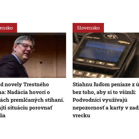
vensko
Slovensko
d novely Trestného
Stiahnu ľuďom peniaze z 
a: Nadácia hovorí o
bez toho, aby si to všimli:
ách premlčaných stíhaní.
Podvodníci využívajú
ajti situáciu porovnať
nepozornosť a karty v za
ia
vrecku