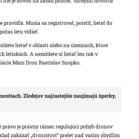
e je dôvod na zásah polície,“ ozrejmil hovorca
pravidlá. Musia sa registrovať, poistiť, lietať do
očas letu vidieť.
žete lietať v oblasti alebo na územiach, ktoré
 letiskách. A nemôžete si lietať len tak v
ociácie Mám Dron Rastislav Snopko.
nostiach. Zlodejov najčastejšie zaujímajú šperky,
é právo je právny rámec regulujúci pohyb dronov
klad zakázať „dronistovi“ prelet nad vaším obydlím