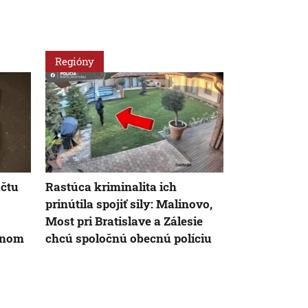
Regióny
Svet
účtu
Rastúca kriminalita ich
Trom mužom
prinútila spojiť sily: Malinovo,
šperkov amp
Most pri Bratislave a Zálesie
Aktivisti kr
dnom
chcú spoločnú obecnú políciu
tresty, ktoré
Iráne