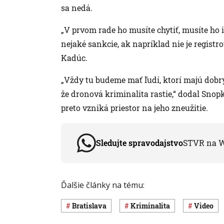
sa nedá.
„V prvom rade ho musíte chytiť, musíte ho
nejaké sankcie, ak napríklad nie je registr
Kadúc.
„Vždy tu budeme mať ľudí, ktorí majú dobrý
že dronová kriminalita rastie,“ dodal Snop
preto vzniká priestor na jeho zneužitie.
Sledujte spravodajstvo
STVR na 
Ďalšie články na tému:
Bratislava
Kriminalita
Video