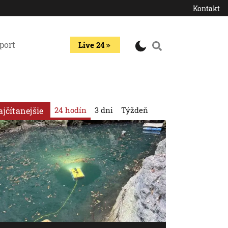
Kontakt
port
Live 24
24 hodín
3 dni
Týždeň
ajčítanejšie