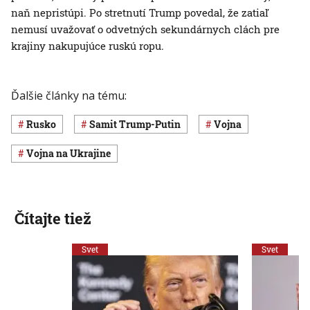
naň nepristúpi. Po stretnutí Trump povedal, že zatiaľ
nemusí uvažovať o odvetných sekundárnych clách pre
krajiny nakupujúce ruskú ropu.
Ďalšie články na tému:
Rusko
Samit Trump-Putin
vojna
vojna na Ukrajine
Čítajte tiež
Svet
Svet