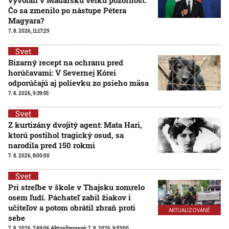
Čo sa zmenilo po nástupe Pétera
Magyara?
7. 8. 2026, 11:17:29
Svet
Bizarný recept na ochranu pred
horúčavami: V Severnej Kórei
odporúčajú aj polievku zo psieho mäsa
7. 8. 2026, 9:39:55
Svet
Z kurtizány dvojitý agent: Mata Hari,
ktorú postihol tragický osud, sa
narodila pred 150 rokmi
7. 8. 2026, 8:00:00
Svet
Pri streľbe v škole v Thajsku zomrelo
osem ľudí. Páchateľ zabil žiakov i
učiteľov a potom obrátil zbraň proti
AKTUALIZOVANÉ
sebe
7. 8. 2026, 7:49:06
Aktualizované:
7. 8. 2026, 9:53:00