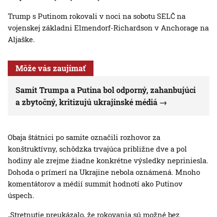
Trump s Putinom rokovali v noci na sobotu SELČ na
vojenskej základni Elmendorf-Richardson v Anchorage na
Aljaške.
Môže vás zaujímať
Samit Trumpa a Putina bol odporný, zahanbujúci
a zbytočný, kritizujú ukrajinské médiá
Obaja štátnici po samite označili rozhovor za
konštruktívny, schôdzka trvajúca približne dve a pol
hodiny ale zrejme žiadne konkrétne výsledky nepriniesla.
Dohoda o prímerí na Ukrajine nebola oznámená. Mnoho
komentátorov a médií summit hodnotí ako Putinov
úspech.
„Stretnutie preukázalo, že rokovania sú možné bez