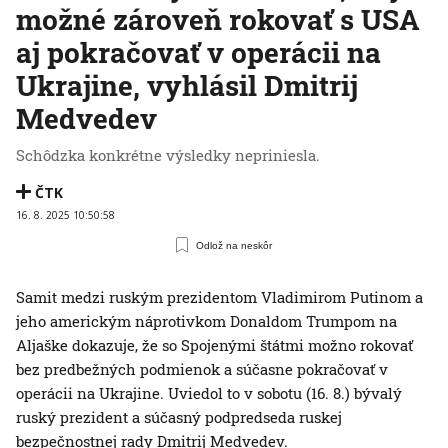
možné zároveň rokovať s USA
aj pokračovať v operácii na
Ukrajine, vyhlásil Dmitrij
Medvedev
Schôdzka konkrétne výsledky nepriniesla.
ČTK
16. 8. 2025 10:50:58
Odlož na neskôr
Samit medzi ruským prezidentom Vladimirom Putinom a
jeho americkým náprotivkom Donaldom Trumpom na
Aljaške dokazuje, že so Spojenými štátmi možno rokovať
bez predbežných podmienok a súčasne pokračovať v
operácii na Ukrajine. Uviedol to v sobotu (16. 8.) bývalý
ruský prezident a súčasný podpredseda ruskej
bezpečnostnej rady Dmitrij Medvedev.