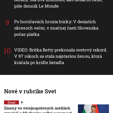
píše denník Le Monde
Po horúčavách hrozia búrky: V desiatich
okresoch večer, v značnej časti Slovenska
počas piatka
VIDEO: Britka Betty prekonala svetový rekord.
V 97 rokoch sa stala najstaršou ženou, ktorá
kráčala po krídle lietadla
Nové v rubrike Svet
Svet
Zmeny vo verejnoprávnych médiách
vyvolali v Maďarsku veľkú pozornosť.