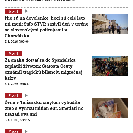
Svet
Nie sú na dovolenke, hoci sú celé leto
pri mori: Štáb STVR strávil deň v teréne
so slovenskými policajtami v
Chorvátsku
7. 8. 2026, 7:00:00
Svet
Za snahu dostať sa do Španielska
zaplatili životom: Starosta Ceuty
oznámil tragickú bilanciu migračnej
krízy
6. 8. 2026, 16:16:47
Svet
Žena v Taliansku omylom vyhodila
žreb s výhrou milión eur. Smetiari ho
hľadali dva dni
6. 8. 2026, 15:49:55
Svet