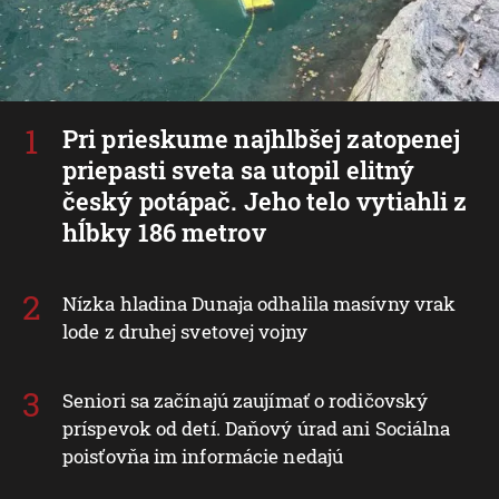
Pri prieskume najhlbšej zatopenej
priepasti sveta sa utopil elitný
český potápač. Jeho telo vytiahli z
hĺbky 186 metrov
Nízka hladina Dunaja odhalila masívny vrak
lode z druhej svetovej vojny
Seniori sa začínajú zaujímať o rodičovský
príspevok od detí. Daňový úrad ani Sociálna
poisťovňa im informácie nedajú