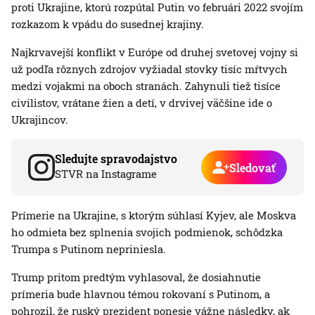
proti Ukrajine, ktorú rozpútal Putin vo februári 2022 svojím
rozkazom k vpádu do susednej krajiny.
Najkrvavejší konflikt v Európe od druhej svetovej vojny si
už podľa rôznych zdrojov vyžiadal stovky tisíc mŕtvych
medzi vojakmi na oboch stranách. Zahynuli tiež tisíce
civilistov, vrátane žien a detí, v drvivej väčšine ide o
Ukrajincov.
Sledujte spravodajstvo
Sledovať
STVR na Instagrame
Prímerie na Ukrajine, s ktorým súhlasí Kyjev, ale Moskva
ho odmieta bez splnenia svojich podmienok, schôdzka
Trumpa s Putinom nepriniesla.
Trump pritom predtým vyhlasoval, že dosiahnutie
prímeria bude hlavnou témou rokovaní s Putinom, a
pohrozil, že ruský prezident ponesie vážne následky, ak