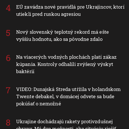
EÚ zavádza nové pravidlá pre Ukrajincov, ktorí
utiekli pred ruskou agresiou
Nový slovenský teplotný rekord má ešte
vyššiu hodnotu, ako sa pôvodne zdalo
Na viacerých vodných plochách platí zákaz
kúpania. Kontroly odhalili zvýšený výskyt
baktérií
VIDEO: Dunajská Streda utŕžila v holandskom
Twente debakel, v domácej odvete sa bude
pokúšať o nemožné
Ukrajine dochádzajú rakety protivzdušnej
obrany. Má dve možnosti, ako situáciu riešiť,