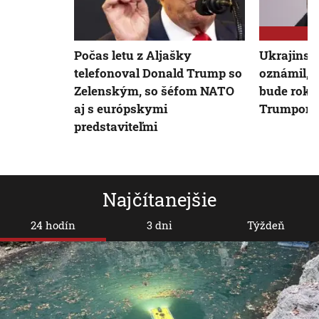
Počas letu z Aljašky
Ukrajinský
telefonoval Donald Trump so
oznámil, ž
Zelenským, so šéfom NATO
bude roko
aj s európskymi
Trumpom
predstaviteľmi
Najčítanejšie
24 hodín
3 dni
Týždeň