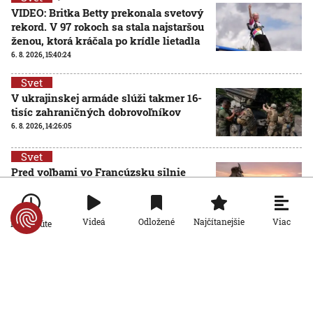
VIDEO: Britka Betty prekonala svetový
rekord. V 97 rokoch sa stala najstaršou
ženou, ktorá kráčala po krídle lietadla
6. 8. 2026, 15:40:24
Svet
V ukrajinskej armáde slúži takmer 16-
tisíc zahraničných dobrovoľníkov
6. 8. 2026, 14:26:05
Svet
Pred voľbami vo Francúzsku silnie
ruská dezinformačná kampaň. Terčom
sú viacerí politici
6. 8. 2026, 14:21:27
Viac
Videá
Odložené
Najčítanejšie
Po minúte
Svet
Po 15 rokoch zadržali podozrivého z
brutálnej vraždy v Prahe. Kľúčovým
dôkazom bola zhoda DNA
6. 8. 2026, 13:51:58