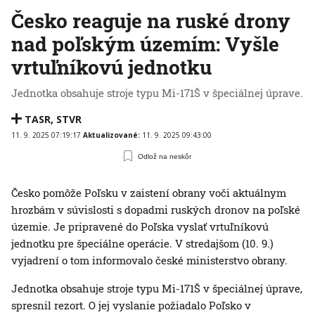
Česko reaguje na ruské drony
nad poľským územím: Vyšle
vrtuľníkovú jednotku
Jednotka obsahuje stroje typu Mi-171Š v špeciálnej úprave.
TASR
,
STVR
11. 9. 2025 07:19:17
Aktualizované:
11. 9. 2025 09:43:00
Odlož na neskôr
Česko pomôže Poľsku v zaistení obrany voči aktuálnym
hrozbám v súvislosti s dopadmi ruských dronov na poľské
územie. Je pripravené do Poľska vyslať vrtuľníkovú
jednotku pre špeciálne operácie. V stredajšom (10. 9.)
vyjadrení o tom informovalo české ministerstvo obrany.
Jednotka obsahuje stroje typu Mi-171Š v špeciálnej úprave,
spresnil rezort. O jej vyslanie požiadalo Poľsko v