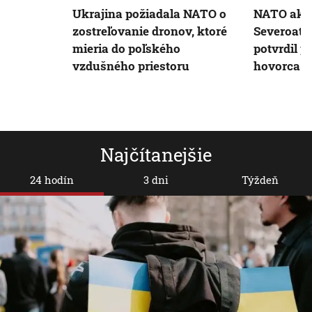
Ukrajina požiadala NATO o
NATO akti
zostreľovanie dronov, ktoré
Severoatl
mieria do poľského
potvrdil p
vzdušného priestoru
hovorca
Najčítanejšie
24 hodín
3 dni
Týždeň