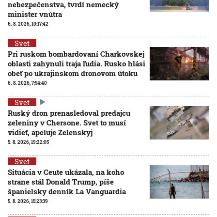
nebezpečenstva, tvrdí nemecký
minister vnútra
6. 8. 2026, 10:17:42
Svet
Pri ruskom bombardovaní Charkovskej
oblasti zahynuli traja ľudia. Rusko hlási
obeť po ukrajinskom dronovom útoku
6. 8. 2026, 7:54:40
Svet
Ruský dron prenasledoval predajcu
zeleniny v Chersone. Svet to musí
vidieť, apeluje Zelenskyj
5. 8. 2026, 19:22:05
Svet
Situácia v Ceute ukázala, na koho
strane stál Donald Trump, píše
španielsky denník La Vanguardia
5. 8. 2026, 15:23:39