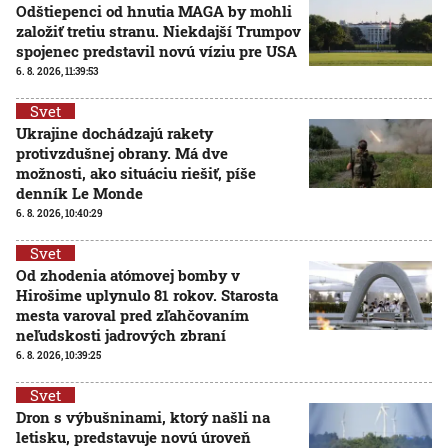
Odštiepenci od hnutia MAGA by mohli
založiť tretiu stranu. Niekdajší Trumpov
spojenec predstavil novú víziu pre USA
6. 8. 2026, 11:39:53
Svet
Ukrajine dochádzajú rakety
protivzdušnej obrany. Má dve
možnosti, ako situáciu riešiť, píše
denník Le Monde
6. 8. 2026, 10:40:29
Svet
Od zhodenia atómovej bomby v
Hirošime uplynulo 81 rokov. Starosta
mesta varoval pred zľahčovaním
neľudskosti jadrových zbraní
6. 8. 2026, 10:39:25
Svet
Dron s výbušninami, ktorý našli na
letisku, predstavuje novú úroveň