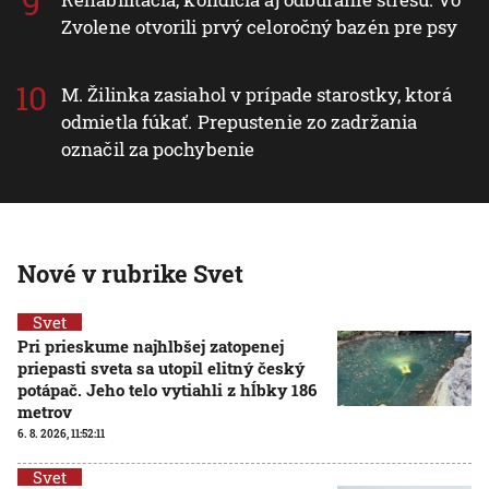
Zvolene otvorili prvý celoročný bazén pre psy
M. Žilinka zasiahol v prípade starostky, ktorá
odmietla fúkať. Prepustenie zo zadržania
označil za pochybenie
Nové v rubrike Svet
Svet
Pri prieskume najhlbšej zatopenej
priepasti sveta sa utopil elitný český
potápač. Jeho telo vytiahli z hĺbky 186
metrov
6. 8. 2026, 11:52:11
Svet