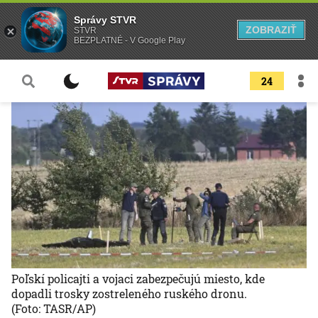
Správy STVR
ZOBRAZIŤ
STVR
BEZPLATNÉ - V Google Play
24
Poľskí policajti a vojaci zabezpečujú miesto, kde
dopadli trosky zostreleného ruského dronu.
(Foto: TASR/AP)