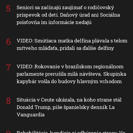
Seniori sa začínajú zaujímať o rodičovský
príspevok od detí. Daňový úrad ani Sociálna
poisťovňa im informácie nedajú
VIDEO: Smútiaca matka delfína plávala s telom
mŕtveho mláďaťa, pridali sa ďalšie delfíny
VIDEO: Rokovanie v brazílskom regionálnom
parlamente prerušila milá návšteva. Skupinka
kapybár vošla do budovy hlavným vchodom
Situácia v Ceute ukázala, na koho strane stál
Donald Trump, píše španielsky denník La
Vanguardia
Rehabilitácia, kondícia aj odbúranie stresu: Vo