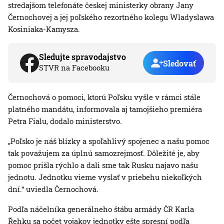
stredajšom telefonáte českej ministerky obrany Jany
Černochovej a jej poľského rezortného kolegu Wladyslawa
Kosiniaka-Kamysza.
Sledujte spravodajstvo
Sledovať
STVR na Facebooku
Černochová o pomoci, ktorú Poľsku vyšle v rámci stále
platného mandátu, informovala aj tamojšieho premiéra
Petra Fialu, dodalo ministerstvo.
„Poľsko je náš blízky a spoľahlivý spojenec a našu pomoc
tak považujem za úplnú samozrejmosť. Dôležité je, aby
pomoc prišla rýchlo a dali sme tak Rusku najavo našu
jednotu. Jednotku vieme vyslať v priebehu niekoľkých
dní.“ uviedla Černochová.
Podľa náčelníka generálneho štábu armády ČR Karla
Řehku sa počet vojakov jednotky ešte spresní podľa