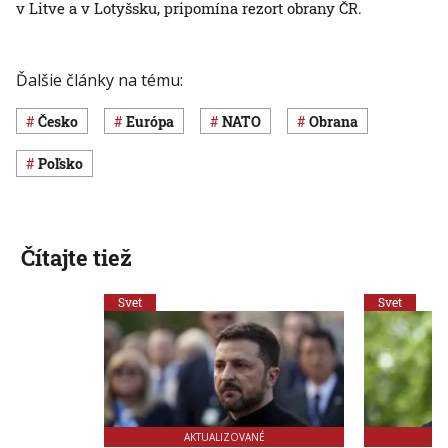
v Litve a v Lotyšsku, pripomína rezort obrany ČR.
Ďalšie články na tému:
Česko
Európa
NATO
obrana
Poľsko
Čítajte tiež
Svet
Svet
AKTUALIZOVANÉ