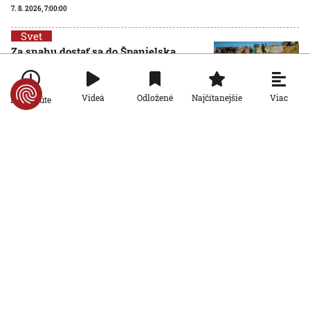
7. 8. 2026, 7:00:00
Svet
Za snahu dostať sa do Španielska
zaplatili životom: Starosta Ceuty
oznámil tragickú bilanciu migračnej
krízy
Viac
Videá
Odložené
Najčítanejšie
Po minúte
6. 8. 2026, 16:16:47
Svet
Žena v Taliansku omylom vyhodila
žreb s výhrou milión eur. Smetiari ho
hľadali dva dni
6. 8. 2026, 15:49:55
Svet
VIDEO: Britka Betty prekonala svetový
rekord. V 97 rokoch sa stala najstaršou
ženou, ktorá kráčala po krídle lietadla
6. 8. 2026, 15:40:24
Svet