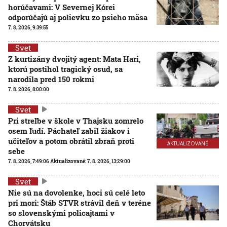
horúčavami: V Severnej Kórei
odporúčajú aj polievku zo psieho mäsa
7. 8. 2026, 9:39:55
Svet
Z kurtizány dvojitý agent: Mata Hari,
ktorú postihol tragický osud, sa
narodila pred 150 rokmi
7. 8. 2026, 8:00:00
Svet
Pri streľbe v škole v Thajsku zomrelo
osem ľudí. Páchateľ zabil žiakov i
učiteľov a potom obrátil zbraň proti
AKTUALIZOVANÉ
sebe
7. 8. 2026, 7:49:06
Aktualizované:
7. 8. 2026, 13:29:00
Svet
Nie sú na dovolenke, hoci sú celé leto
pri mori: Štáb STVR strávil deň v teréne
so slovenskými policajtami v
Chorvátsku