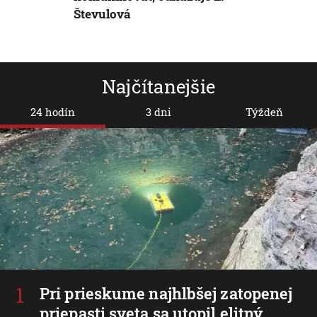
Števulová
Najčítanejšie
24 hodín
3 dni
Týždeň
Pri prieskume najhlbšej zatopenej
priepasti sveta sa utopil elitný