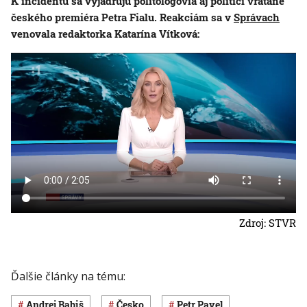
K incidentu sa vyjadrujú politológovia aj politici vrátane
českého premiéra Petra Fialu. Reakciám sa v
Správach
venovala redaktorka Katarína Vítková:
Zdroj: STVR
Ďalšie články na tému:
Andrej Babiš
Česko
Petr Pavel