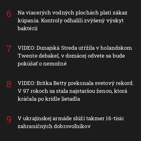
Na viacerých vodných plochách platí zákaz
kúpania. Kontroly odhalili zvýšený výskyt
baktérií
VIDEO: Dunajská Streda utŕžila v holandskom
Twente debakel, v domácej odvete sa bude
pokúšať o nemožné
VIDEO: Britka Betty prekonala svetový rekord.
V 97 rokoch sa stala najstaršou ženou, ktorá
kráčala po krídle lietadla
V ukrajinskej armáde slúži takmer 16-tisíc
zahraničných dobrovoľníkov