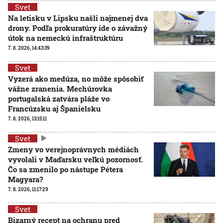
Svet
Na letisku v Lipsku našli najmenej dva
drony. Podľa prokuratúry ide o závažný
útok na nemeckú infraštruktúru
7. 8. 2026, 14:43:39
Svet
Vyzerá ako medúza, no môže spôsobiť
vážne zranenia. Mechúrovka
portugalská zatvára pláže vo
Francúzsku aj Španielsku
7. 8. 2026, 13:15:11
Svet
Zmeny vo verejnoprávnych médiách
vyvolali v Maďarsku veľkú pozornosť.
Čo sa zmenilo po nástupe Pétera
Magyara?
7. 8. 2026, 11:17:29
Svet
Bizarný recept na ochranu pred