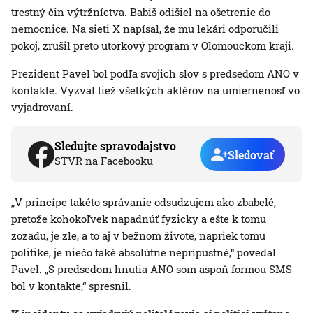
trestný čin výtržníctva. Babiš odišiel na ošetrenie do
nemocnice. Na sieti X napísal, že mu lekári odporučili
pokoj, zrušil preto utorkový program v Olomouckom kraji.
Prezident Pavel bol podľa svojich slov s predsedom ANO v
kontakte. Vyzval tiež všetkých aktérov na umiernenosť vo
vyjadrovaní.
Sledujte spravodajstvo
Sledovať
STVR na Facebooku
„V princípe takéto správanie odsudzujem ako zbabelé,
pretože kohokoľvek napadnúť fyzicky a ešte k tomu
zozadu, je zle, a to aj v bežnom živote, napriek tomu
politike, je niečo také absolútne neprípustné,“ povedal
Pavel. „S predsedom hnutia ANO som aspoň formou SMS
bol v kontakte,“ spresnil.