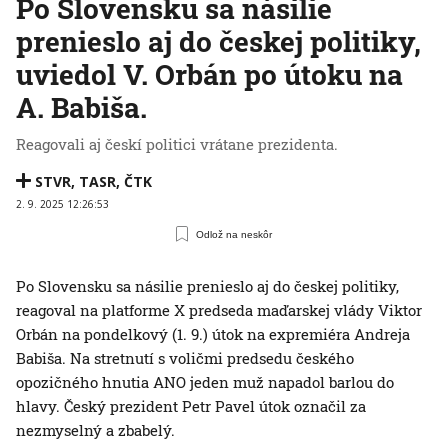
Po Slovensku sa násilie
prenieslo aj do českej politiky,
uviedol V. Orbán po útoku na
A. Babiša.
Reagovali aj českí politici vrátane prezidenta.
STVR
,
TASR
,
ČTK
2. 9. 2025 12:26:53
Odlož na neskôr
Po Slovensku sa násilie prenieslo aj do českej politiky,
reagoval na platforme X predseda maďarskej vlády Viktor
Orbán na pondelkový (1. 9.) útok na expremiéra Andreja
Babiša. Na stretnutí s voličmi predsedu českého
opozičného hnutia ANO jeden muž napadol barlou do
hlavy. Český prezident Petr Pavel útok označil za
nezmyselný a zbabelý.