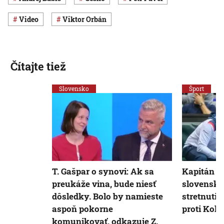
Video
Viktor Orbán
Čítajte tiež
Slovensko
Šport
T. Gašpar o synovi: Ak sa
Kapitán Ti
preukáže vina, bude niesť
slovenskú
dôsledky. Bolo by namieste
stretnuti
aspoň pokorne
proti Kolu
komunikovať, odkazuje Z.