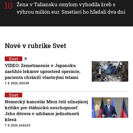
Žena v Taliansku omylom vyhodila žreb s
výhrou milión eur. Smetiari ho hľadali dva dni
Nové v rubrike Svet
Svet
VIDEO: Zemetrasenie v Japonsku
zastihlo lekárov uprostred operácie,
pacienta chránili vlastnými telami
7. 8. 2026, 15:01:59
Svet
Nemecký kancelár Merz čelí silnejúcej
kritike pre štátnickú neschopnosť.
Jeho dôvera v udržanie jednotnosti
klesá
7. 8. 2026, 14:44:23