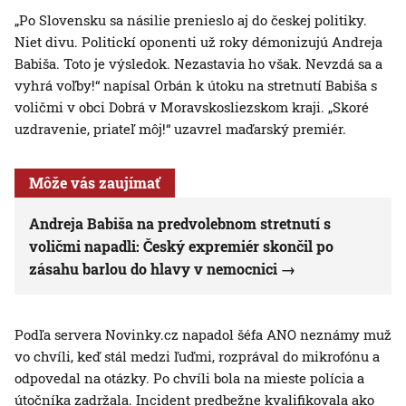
„Po Slovensku sa násilie prenieslo aj do českej politiky.
Niet divu. Politickí oponenti už roky démonizujú Andreja
Babiša. Toto je výsledok. Nezastavia ho však. Nevzdá sa a
vyhrá voľby!“ napísal Orbán k útoku na stretnutí Babiša s
voličmi v obci Dobrá v Moravskosliezskom kraji. „Skoré
uzdravenie, priateľ môj!“ uzavrel maďarský premiér.
Môže vás zaujímať
Andreja Babiša na predvolebnom stretnutí s
voličmi napadli: Český expremiér skončil po
zásahu barlou do hlavy v nemocnici
Podľa servera Novinky.cz napadol šéfa ANO neznámy muž
vo chvíli, keď stál medzi ľuďmi, rozprával do mikrofónu a
odpovedal na otázky. Po chvíli bola na mieste polícia a
útočníka zadržala. Incident predbežne kvalifikovala ako