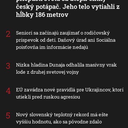
český potápač. Jeho telo vytiahli z
hĺbky 186 metrov
Seniori sa začínajú zaujímať o rodičovský
príspevok od detí. Daňový úrad ani Sociálna
poisťovňa im informácie nedajú
Nízka hladina Dunaja odhalila masívny vrak
lode z druhej svetovej vojny
EÚ zavádza nové pravidlá pre Ukrajincov, ktorí
utiekli pred ruskou agresiou
Nový slovenský teplotný rekord má ešte
vyššiu hodnotu, ako sa pôvodne zdalo