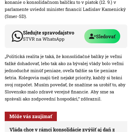
konanie o konsolidačnom balíčku to v piatok (12. 9.) v
parlamente uviedol minister financií Ladislav Kamenický
(Smer-SD).
Sledujte spravodajstvo
Sledovať
STVR na WhatsApp
„Politická realita je taká, že konsolidačné balíky je veľmi
ťažké dohadovať, lebo tak ako za bývalej vlády bolo veľmi
jednoduché minúť peniaze, oveľa ťažšie sa tie peniaze
šetria. Kolegovia majú tiež nejaké priority, každý si bráni
svoj rozpočet. Musím povedať, že snažíme sa urobiť to, aby
Slovensko malo zdravé verejné financie. Aby sme sa
správali ako zodpovední hospodári,“ zdôraznil.
Môže vás zaujímať
Vláda chce v rámci konsolidácie zvýšiť aj daň z