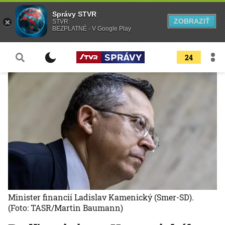
Správy STVR
ZOBRAZIŤ
STVR
BEZPLATNÉ - V Google Play
24
Minister financií Ladislav Kamenický (Smer-SD).
(Foto: TASR/Martin Baumann)