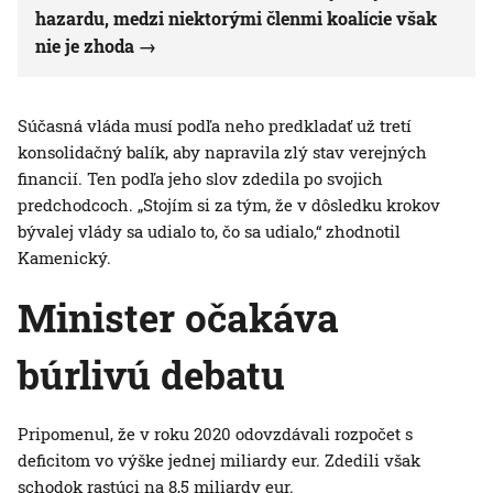
hazardu, medzi niektorými členmi koalície však
nie je zhoda
Súčasná vláda musí podľa neho predkladať už tretí
konsolidačný balík, aby napravila zlý stav verejných
financií. Ten podľa jeho slov zdedila po svojich
predchodcoch. „Stojím si za tým, že v dôsledku krokov
bývalej vlády sa udialo to, čo sa udialo,“ zhodnotil
Kamenický.
Minister očakáva
búrlivú debatu
Pripomenul, že v roku 2020 odovzdávali rozpočet s
deficitom vo výške jednej miliardy eur. Zdedili však
schodok rastúci na 8,5 miliardy eur.