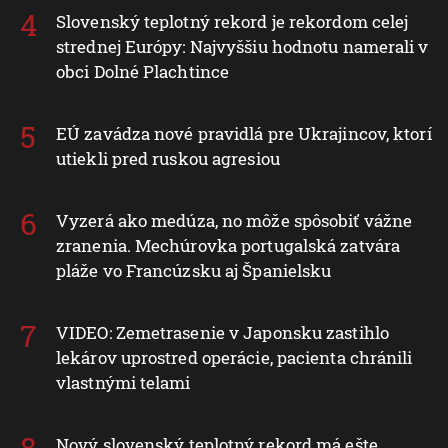
Slovenský teplotný rekord je rekordom celej
strednej Európy: Najvyššiu hodnotu namerali v
obci Dolné Plachtince
EÚ zavádza nové pravidlá pre Ukrajincov, ktorí
utiekli pred ruskou agresiou
Vyzerá ako medúza, no môže spôsobiť vážne
zranenia. Mechúrovka portugalská zatvára
pláže vo Francúzsku aj Španielsku
VIDEO: Zemetrasenie v Japonsku zastihlo
lekárov uprostred operácie, pacienta chránili
vlastnými telami
Nový slovenský teplotný rekord má ešte