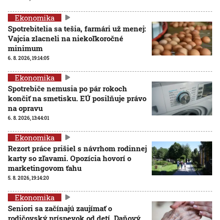
Ekonomika
Spotrebitelia sa tešia, farmári už menej:
Vajcia zlacneli na niekoľkoročné
minimum
6. 8. 2026, 19:14:05
Ekonomika
Spotrebiče nemusia po pár rokoch
končiť na smetisku. EÚ posilňuje právo
na opravu
6. 8. 2026, 13:44:01
Ekonomika
Rezort práce prišiel s návrhom rodinnej
karty so zľavami. Opozícia hovorí o
marketingovom ťahu
5. 8. 2026, 19:14:20
Ekonomika
Seniori sa začínajú zaujímať o
rodičovský príspevok od detí. Daňový