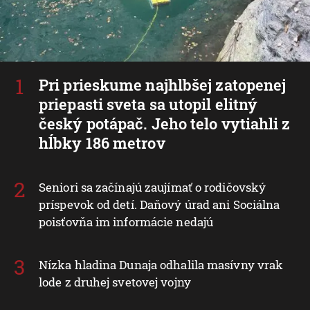
Pri prieskume najhlbšej zatopenej
priepasti sveta sa utopil elitný
český potápač. Jeho telo vytiahli z
hĺbky 186 metrov
Seniori sa začínajú zaujímať o rodičovský
príspevok od detí. Daňový úrad ani Sociálna
poisťovňa im informácie nedajú
Nízka hladina Dunaja odhalila masívny vrak
lode z druhej svetovej vojny