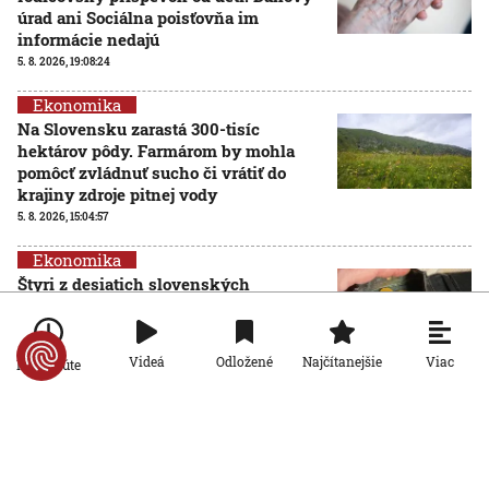
úrad ani Sociálna poisťovňa im
informácie nedajú
5. 8. 2026, 19:08:24
Ekonomika
Na Slovensku zarastá 300-tisíc
hektárov pôdy. Farmárom by mohla
pomôcť zvládnuť sucho či vrátiť do
krajiny zdroje pitnej vody
5. 8. 2026, 15:04:57
Ekonomika
Štyri z desiatich slovenských
domácností nemajú žiadnu finančnú
rezervu, vyplýva z prieskumu
5. 8. 2026, 6:00:00
Viac
Videá
Odložené
Najčítanejšie
Po minúte
Ekonomika
Počet falošných PN sa znižuje: Nový
systém Sociálnej poisťovni ušetril
desiatky miliónov eur
4. 8. 2026, 19:11:30