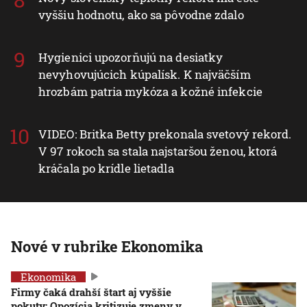
vyššiu hodnotu, ako sa pôvodne zdalo
Hygienici upozorňujú na desiatky
nevyhovujúcich kúpalísk. K najväčším
hrozbám patria mykóza a kožné infekcie
VIDEO: Britka Betty prekonala svetový rekord.
V 97 rokoch sa stala najstaršou ženou, ktorá
kráčala po krídle lietadla
Nové v rubrike Ekonomika
Ekonomika
Firmy čaká drahší štart aj vyššie
pokuty: Opozícia kritizuje zmeny v