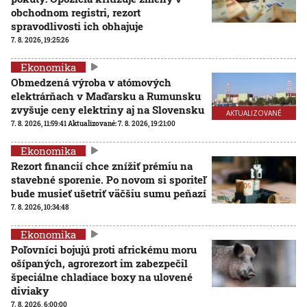
obchodnom registri, rezort
spravodlivosti ich obhajuje
7. 8. 2026, 19:25:26
Ekonomika
Obmedzená výroba v atómových
elektrárňach v Maďarsku a Rumunsku
zvyšuje ceny elektriny aj na Slovensku
AKTUALIZOVANÉ
7. 8. 2026, 11:59:41
Aktualizované:
7. 8. 2026, 19:21:00
Ekonomika
Rezort financií chce znížiť prémiu na
stavebné sporenie. Po novom si sporiteľ
bude musieť ušetriť väčšiu sumu peňazí
7. 8. 2026, 10:34:48
Ekonomika
Poľovníci bojujú proti africkému moru
ošípaných, agrorezort im zabezpečil
špeciálne chladiace boxy na ulovené
diviaky
7. 8. 2026, 6:00:00