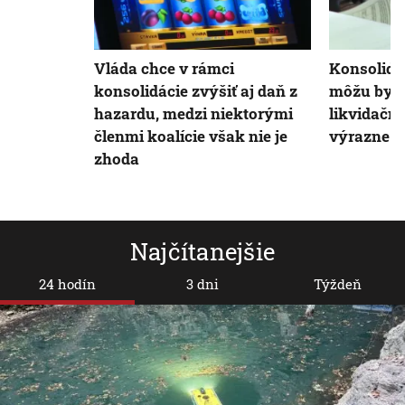
Vláda chce v rámci
Konsolida
konsolidácie zvýšiť aj daň z
môžu byť 
hazardu, medzi niektorými
likvidačn
členmi koalície však nie je
výrazne z
zhoda
Najčítanejšie
24 hodín
3 dni
Týždeň