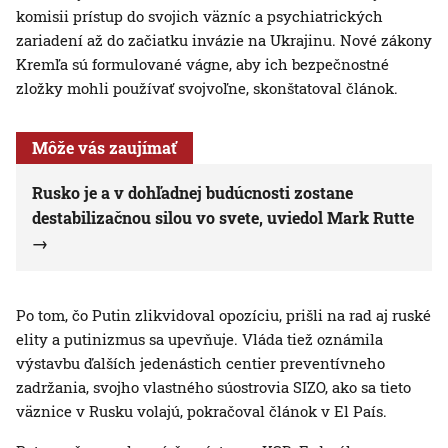
komisii prístup do svojich väzníc a psychiatrických
zariadení až do začiatku invázie na Ukrajinu. Nové zákony
Kremľa sú formulované vágne, aby ich bezpečnostné
zložky mohli používať svojvoľne, skonštatoval článok.
Môže vás zaujímať
Rusko je a v dohľadnej budúcnosti zostane
destabilizačnou silou vo svete, uviedol Mark Rutte
Po tom, čo Putin zlikvidoval opozíciu, prišli na rad aj ruské
elity a putinizmus sa upevňuje. Vláda tiež oznámila
výstavbu ďalších jedenástich centier preventívneho
zadržania, svojho vlastného súostrovia SIZO, ako sa tieto
väznice v Rusku volajú, pokračoval článok v El País.