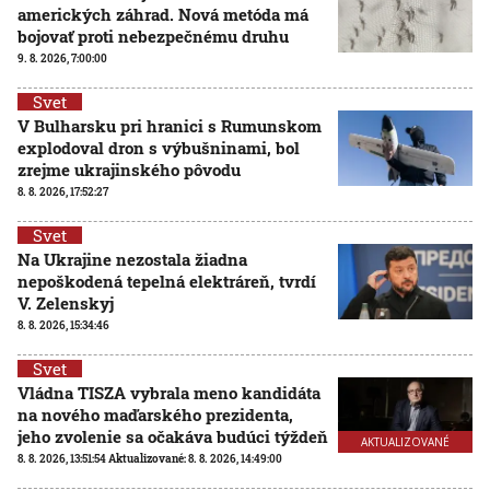
amerických záhrad. Nová metóda má
bojovať proti nebezpečnému druhu
9. 8. 2026, 7:00:00
Svet
V Bulharsku pri hranici s Rumunskom
explodoval dron s výbušninami, bol
zrejme ukrajinského pôvodu
8. 8. 2026, 17:52:27
Svet
Na Ukrajine nezostala žiadna
nepoškodená tepelná elektráreň, tvrdí
V. Zelenskyj
8. 8. 2026, 15:34:46
Svet
Vládna TISZA vybrala meno kandidáta
na nového maďarského prezidenta,
jeho zvolenie sa očakáva budúci týždeň
AKTUALIZOVANÉ
8. 8. 2026, 13:51:54
Aktualizované:
8. 8. 2026, 14:49:00