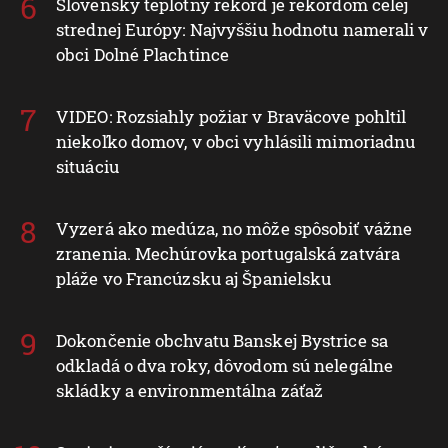
Slovenský teplotný rekord je rekordom celej
strednej Európy: Najvyššiu hodnotu namerali v
obci Dolné Plachtince
VIDEO: Rozsiahly požiar v Braväcove pohltil
niekoľko domov, v obci vyhlásili mimoriadnu
situáciu
Vyzerá ako medúza, no môže spôsobiť vážne
zranenia. Mechúrovka portugalská zatvára
pláže vo Francúzsku aj Španielsku
Dokončenie obchvatu Banskej Bystrice sa
odkladá o dva roky, dôvodom sú nelegálne
skládky a environmentálna záťaž