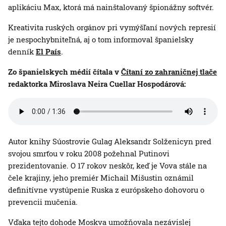
aplikáciu Max, ktorá má nainštalovaný špionážny softvér.
Kreativita ruských orgánov pri vymýšľaní nových represií
je nespochybniteľná, aj o tom informoval španielsky
denník
El País
.
Zo španielskych médií čítala v
Čítaní zo zahraničnej tlače
redaktorka Miroslava Neira Cuellar Hospodárová:
Autor knihy Súostrovie Gulag Aleksandr Solženicyn pred
svojou smrťou v roku 2008 požehnal Putinovi
prezidentovanie. O 17 rokov neskôr, keď je Vova stále na
čele krajiny, jeho premiér Michail Mišustin oznámil
definitívne vystúpenie Ruska z európskeho dohovoru o
prevencii mučenia.
Vďaka tejto dohode Moskva umožňovala nezávislej