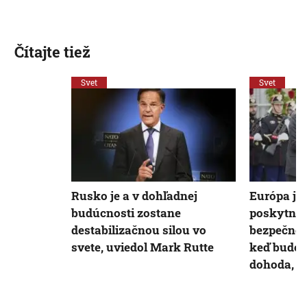
Čítajte tiež
Svet
Svet
Rusko je a v dohľadnej
Európa je
budúcnosti zostane
poskytnúť
destabilizačnou silou vo
bezpečnos
svete, uviedol Mark Rutte
keď bude 
dohoda, v