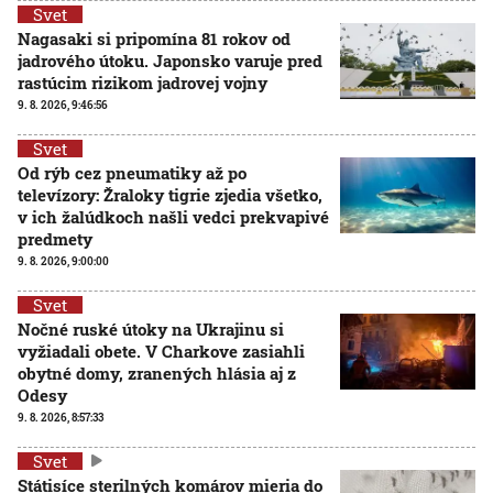
Svet
Nagasaki si pripomína 81 rokov od
jadrového útoku. Japonsko varuje pred
rastúcim rizikom jadrovej vojny
9. 8. 2026, 9:46:56
Svet
Od rýb cez pneumatiky až po
televízory: Žraloky tigrie zjedia všetko,
v ich žalúdkoch našli vedci prekvapivé
predmety
9. 8. 2026, 9:00:00
Svet
Nočné ruské útoky na Ukrajinu si
vyžiadali obete. V Charkove zasiahli
obytné domy, zranených hlásia aj z
Odesy
9. 8. 2026, 8:57:33
Svet
Státisíce sterilných komárov mieria do