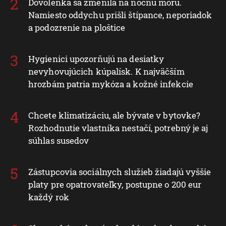
Dovolenka sa zmenila na nočnú moru.
Namiesto oddychu prišli štípance, neporiadok
a podozrenie na ploštice
Hygienici upozorňujú na desiatky
nevyhovujúcich kúpalísk. K najväčším
hrozbám patria mykóza a kožné infekcie
Chcete klimatizáciu, ale bývate v bytovke?
Rozhodnutie vlastníka nestačí, potrebný je aj
súhlas susedov
Zástupcovia sociálnych služieb žiadajú vyššie
platy pre opatrovateľky, postupne o 200 eur
každý rok