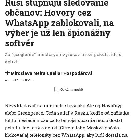
Rusi stupňujú sledovanie
občanov: Hovory cez
WhatsApp zablokovali, na
výber je už len špionážny
softvér
Za "googlenie" niektorých výrazov hrozí pokuta, ide o
delikt.
Miroslava Neira Cuellar Hospodárová
4. 9. 2025 12:06:08
Odlož na neskôr
Nevyhľadávať na internete slová ako Alexej Navaľnyj
alebo Greenpeace. Teda zatiaľ v Rusku, keďže od začiatku
tohto mesiaca môžu za to tamojší občania môžu dostať
pokutu. Ide totiž o delikt. Okrem toho Moskva začala
blokovať aj telefonáty cez WhatsApp, aby ľudí dostala na