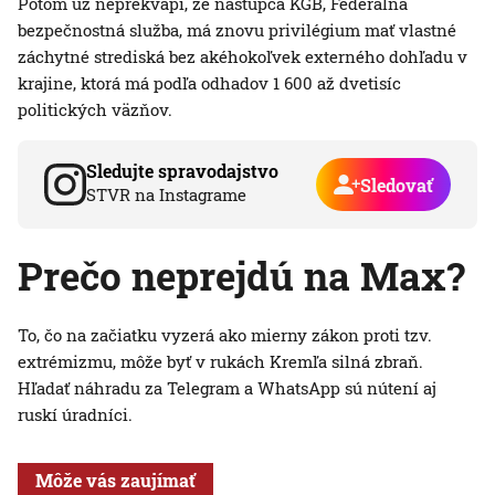
Potom už neprekvapí, že nástupca KGB, Federálna
bezpečnostná služba, má znovu privilégium mať vlastné
záchytné strediská bez akéhokoľvek externého dohľadu v
krajine, ktorá má podľa odhadov 1 600 až dvetisíc
politických väzňov.
Sledujte spravodajstvo
Sledovať
STVR na Instagrame
Prečo neprejdú na Max?
To, čo na začiatku vyzerá ako mierny zákon proti tzv.
extrémizmu, môže byť v rukách Kremľa silná zbraň.
Hľadať náhradu za Telegram a WhatsApp sú nútení aj
ruskí úradníci.
Môže vás zaujímať