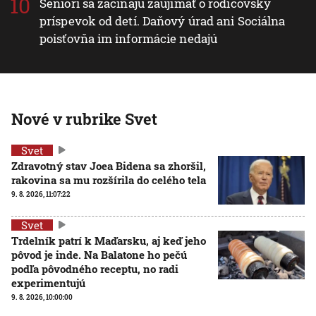
Seniori sa začínajú zaujímať o rodičovský
príspevok od detí. Daňový úrad ani Sociálna
poisťovňa im informácie nedajú
Nové v rubrike Svet
Svet
Zdravotný stav Joea Bidena sa zhoršil,
rakovina sa mu rozšírila do celého tela
9. 8. 2026, 11:07:22
Svet
Trdelník patrí k Maďarsku, aj keď jeho
pôvod je inde. Na Balatone ho pečú
podľa pôvodného receptu, no radi
experimentujú
9. 8. 2026, 10:00:00