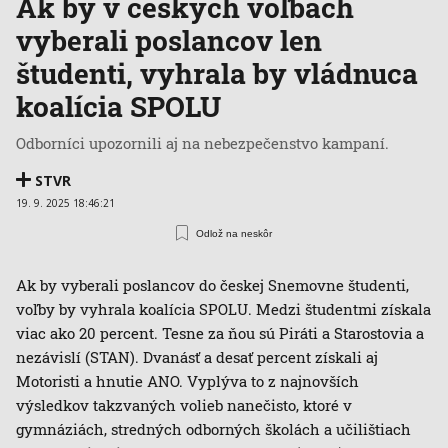
Ak by v českých voľbách
vyberali poslancov len
študenti, vyhrala by vládnuca
koalícia SPOLU
Odborníci upozornili aj na nebezpečenstvo kampaní.
STVR
19. 9. 2025 18:46:21
Odlož na neskôr
Ak by vyberali poslancov do českej Snemovne študenti,
voľby by vyhrala koalícia SPOLU. Medzi študentmi získala
viac ako 20 percent. Tesne za ňou sú Piráti a Starostovia a
nezávislí (STAN). Dvanásť a desať percent získali aj
Motoristi a hnutie ANO. Vyplýva to z najnovších
výsledkov takzvaných volieb nanečisto, ktoré v
gymnáziách, stredných odborných školách a učilištiach