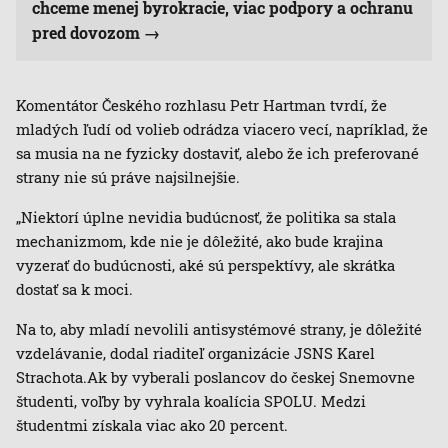
chceme menej byrokracie, viac podpory a ochranu
pred dovozom
Komentátor Českého rozhlasu Petr Hartman tvrdí, že
mladých ľudí od volieb odrádza viacero vecí, napríklad, že
sa musia na ne fyzicky dostaviť, alebo že ich preferované
strany nie sú práve najsilnejšie.
„Niektorí úplne nevidia budúcnosť, že politika sa stala
mechanizmom, kde nie je dôležité, ako bude krajina
vyzerať do budúcnosti, aké sú perspektívy, ale skrátka
dostať sa k moci.
Na to, aby mladí nevolili antisystémové strany, je dôležité
vzdelávanie, dodal riaditeľ organizácie JSNS Karel
Strachota.Ak by vyberali poslancov do českej Snemovne
študenti, voľby by vyhrala koalícia SPOLU. Medzi
študentmi získala viac ako 20 percent.