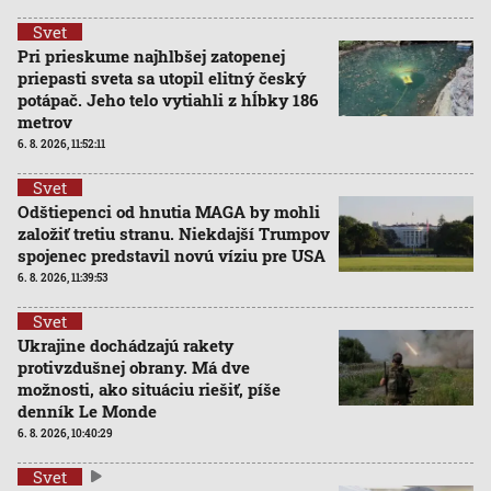
Svet
Pri prieskume najhlbšej zatopenej
priepasti sveta sa utopil elitný český
potápač. Jeho telo vytiahli z hĺbky 186
metrov
6. 8. 2026, 11:52:11
Svet
Odštiepenci od hnutia MAGA by mohli
založiť tretiu stranu. Niekdajší Trumpov
spojenec predstavil novú víziu pre USA
6. 8. 2026, 11:39:53
Svet
Ukrajine dochádzajú rakety
protivzdušnej obrany. Má dve
možnosti, ako situáciu riešiť, píše
denník Le Monde
6. 8. 2026, 10:40:29
Svet