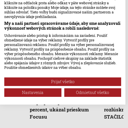
voľby vo svete
kliknite na odtlačok prsta alebo odkaz v päte webovej stránky a
kliknite na položku ponuky Moje údaje, na tejto stránke môžete svoj
súhlas odvolať. Tieto voľby budú signalizované našim partnerom a
neovplyvnia údaje prehliadania.
My a naši partneri spracovávame údaje, aby sme analyzovali
Čítajte tiež
výkonnosť webových stránok a robili nasledovné:
Uchovávanie alebo prístup k informáciám na zariadení. Použiť
obmedzené údaje na výber reklamy. Vytvoriť profily pre
Slovensko
Svet
personalizovanú reklamu. Použiť profily na výber personalizovanej
reklamy. Vytvoriť profily na prispôsobenie obsahu. Použiť profily na
výber prispôsobeného obsahu. Meranie výkonnosti reklamy. Meranie
výkonnosti obsahu. Pochopiť cieľové skupiny na základe štatistík
alebo spájania údajov z rôznych zdrojov. Vývoj a zlepšovanie služieb.
Použitie obmedzených údajov na výber obsahu.
Údaje môžu byť zdieľané mimo Európskej únie a odosielané do USA.
Váš súhlas a zásady používania cookie sa vzťahujú výlučne na túto
Prijať všetko
webovú stránku/aplikáciu.
Progresívne Slovensko sa
Ústavný s
Zobraziť zoznam partnerov (1 predajcovia IAB)
Nastavenia
Odmietnuť všetko
vzdialilo od Smeru-SD, Hlas
zaoberá n
Vaše údaje používame na nasledujúce účely:
sa prepadol pod desať
citlivou o
Účely spracovania IAB:
percent, ukázal prieskum
rozlúsknuť
Uchovávanie alebo prístup k informáciám na
Focusu
STAČILO! k
zariadení