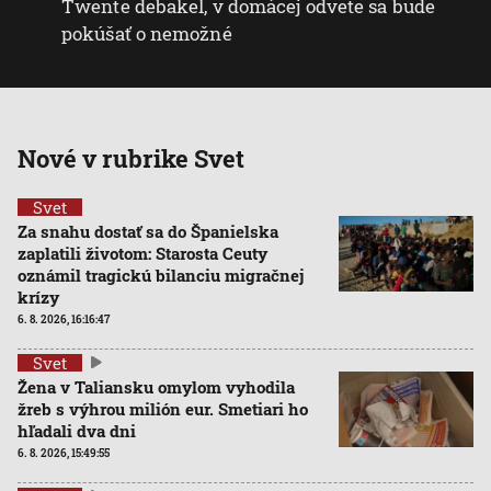
Twente debakel, v domácej odvete sa bude
pokúšať o nemožné
Nové v rubrike Svet
Svet
Za snahu dostať sa do Španielska
zaplatili životom: Starosta Ceuty
oznámil tragickú bilanciu migračnej
krízy
6. 8. 2026, 16:16:47
Svet
Žena v Taliansku omylom vyhodila
žreb s výhrou milión eur. Smetiari ho
hľadali dva dni
6. 8. 2026, 15:49:55