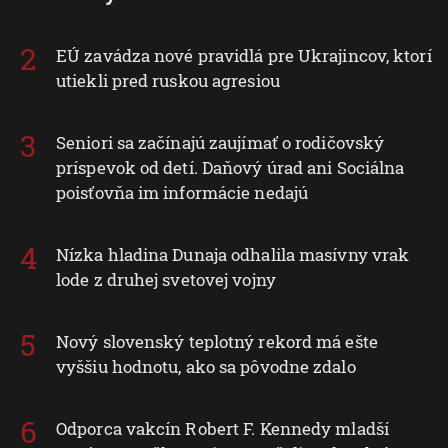
Špeciálne funkcie IAB:
EÚ zavádza nové pravidlá pre Ukrajincov, ktorí
Používanie presných údajov o geografickej
polohe
utiekli pred ruskou agresiou
Identifikácia zariadení na základe aktívne
vyžiadaných informácií
Seniori sa začínajú zaujímať o rodičovský
príspevok od detí. Daňový úrad ani Sociálna
Účely spracovania, ktoré nie sú v kompetencii IAB:
poisťovňa im informácie nedajú
Nevyhnutné
Výkonostné
Nízka hladina Dunaja odhalila masívny vrak
lode z druhej svetovej vojny
Funkčné
Reklama
Nový slovenský teplotný rekord má ešte
vyššiu hodnotu, ako sa pôvodne zdalo
Odporca vakcín Robert F. Kennedy mladší