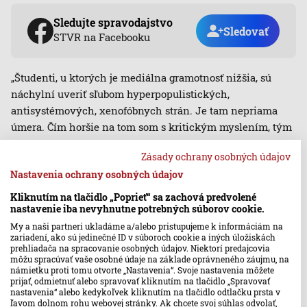
Sledujte spravodajstvo
Sledovať
STVR na Facebooku
„Študenti, u ktorých je mediálna gramotnosť nižšia, sú
náchylní uveriť sľubom hyperpopulistických,
antisystémových, xenofóbnych strán. Je tam nepriama
úmera. Čím horšie na tom som s kritickým myslením, tým
skôr dám hlas týmto stranám,“ opísal.
Zásady ochrany osobných údajov
Najnovšie prieskumy ukazujú, že mladí ľudia by si želali,
Nastavenia ochrany osobných údajov
aby ich reprezentovali aj mladí politici. Ich priemerný vek
Kliknutím na tlačidlo „Poprieť“ sa zachová predvolené
však rastie. Teraz je to asi 49 rokov.
nastavenie iba nevyhnutne potrebných súborov cookie.
My a naši partneri ukladáme a/alebo pristupujeme k informáciám na
zariadení, ako sú jedinečné ID v súboroch cookie a iných úložiskách
prehliadača na spracovanie osobných údajov. Niektorí predajcovia
Ďalšie články na tému:
môžu spracúvať vaše osobné údaje na základe oprávneného záujmu, na
námietku proti tomu otvorte „Nastavenia“. Svoje nastavenia môžete
Česko
Politika
Voľby Česko 2025
prijať, odmietnuť alebo spravovať kliknutím na tlačidlo „Spravovať
nastavenia“ alebo kedykoľvek kliknutím na tlačidlo odtlačku prsta v
ľavom dolnom rohu webovej stránky. Ak chcete svoj súhlas odvolať,