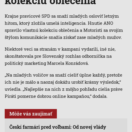
kolekciu oblečenia
Krajne pravicové SPD sa snaží mladých osloviť letným
hitom, ktorý zložila umelá inteligencia. Hnutie ANO
spravilo vlastnú kolekciu oblečenia a Motoristi sa svojím
štýlom komunikácie snažia získať zase mladých mužov.
Niektoré veci sa stranám v kampani vydarili, iné nie,
skonštatovala pre Slovenský rozhlas odborníčka na
politický marketing Marcela Konrádová.
„Na mladých voličov sa snaží cieliť úplne každý, pretože
ich nie je málo a naozaj dokážu urobiť krásny výsledok,“
uviedla. „Najlepšie na nich z môjho pohľadu cielia práve
Piráti pomerne dobrou online kampaňou,“ dodala.
Môže vás zaujímať
Českí farmári pred voľbami: Od novej vlády