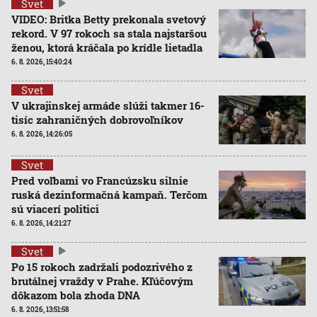
Svet
VIDEO: Britka Betty prekonala svetový
rekord. V 97 rokoch sa stala najstaršou
ženou, ktorá kráčala po krídle lietadla
6. 8. 2026, 15:40:24
Svet
V ukrajinskej armáde slúži takmer 16-
tisíc zahraničných dobrovoľníkov
6. 8. 2026, 14:26:05
Svet
Pred voľbami vo Francúzsku silnie
ruská dezinformačná kampaň. Terčom
sú viacerí politici
6. 8. 2026, 14:21:27
Svet
Po 15 rokoch zadržali podozrivého z
brutálnej vraždy v Prahe. Kľúčovým
dôkazom bola zhoda DNA
6. 8. 2026, 13:51:58