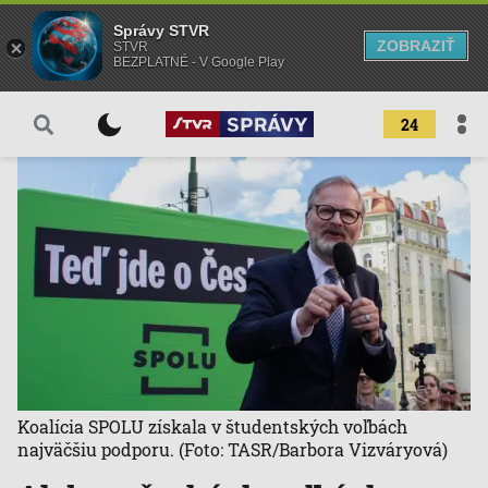
Správy STVR
ZOBRAZIŤ
STVR
BEZPLATNÉ - V Google Play
24
Koalícia SPOLU získala v študentských voľbách
najväčšiu podporu.
(Foto: TASR/Barbora Vizváryová)