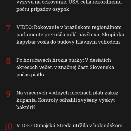
vyzýva na očkovanie. USA čelia rekordnému
počtu prípadov osýpok
VIDEO: Rokovanie v brazílskom regionálnom
parlamente prerušila milá návšteva. Skupinka
kapybár vošla do budovy hlavným vchodom
Po horúčavách hrozia búrky: V desiatich
okresoch večer, v značnej časti Slovenska
počas piatka
Na viacerých vodných plochách platí zákaz
kúpania. Kontroly odhalili zvýšený výskyt
baktérií
VIDEO: Dunajská Streda utŕžila v holandskom