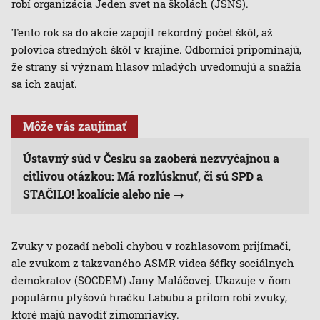
robí organizácia Jeden svet na školách (JSNS).
Tento rok sa do akcie zapojil rekordný počet škôl, až
polovica stredných škôl v krajine. Odborníci pripomínajú,
že strany si význam hlasov mladých uvedomujú a snažia
sa ich zaujať.
Môže vás zaujímať
Ústavný súd v Česku sa zaoberá nezvyčajnou a
citlivou otázkou: Má rozlúsknuť, či sú SPD a
STAČILO! koalície alebo nie
Zvuky v pozadí neboli chybou v rozhlasovom prijímači,
ale zvukom z takzvaného ASMR videa šéfky sociálnych
demokratov (SOCDEM) Jany Maláčovej. Ukazuje v ňom
populárnu plyšovú hračku Labubu a pritom robí zvuky,
ktoré majú navodiť zimomriavky.