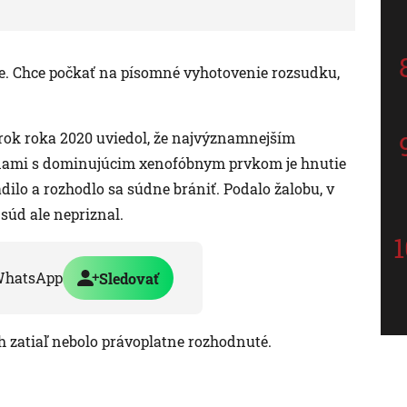
je. Chce počkať na písomné vyhotovenie rozsudku,
rok roka 2020 uviedol, že najvýznamnejším
nami s dominujúcim xenofóbnym prvkom je hnutie
dilo a rozhodlo sa súdne brániť. Podalo žalobu, v
súd ale nepriznal.
WhatsApp
Sledovať
ch zatiaľ nebolo právoplatne rozhodnuté.