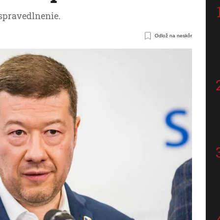
spravedlnenie.
Odlož na neskôr