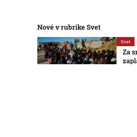
Nové v rubrike Svet
Svet
Za s
zapl
ozná
kríz
Podľa 
rozsah
6. 8. 2026,
Svet
Žena
žreb