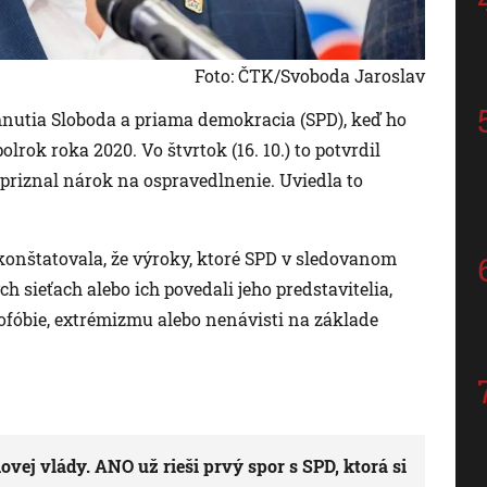
Foto: ČTK/Svoboda Jaroslav
hnutia Sloboda a priama demokracia (SPD), keď ho
lrok roka 2020. Vo štvrtok (16. 10.) to potvrdil
priznal nárok na ospravedlnenie. Uviedla to
onštatovala, že výroky, ktoré SPD v sledovanom
h sieťach alebo ich povedali jeho predstavitelia,
ofóbie, extrémizmu alebo nenávisti na základe
vej vlády. ANO už rieši prvý spor s SPD, ktorá si