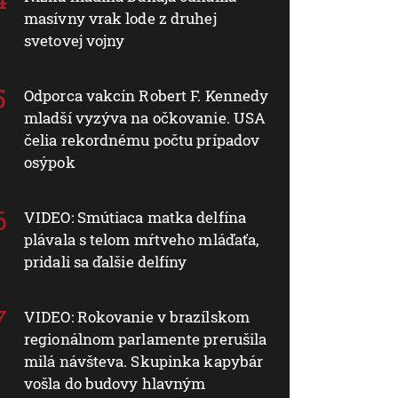
masívny vrak lode z druhej
svetovej vojny
Odporca vakcín Robert F. Kennedy
mladší vyzýva na očkovanie. USA
čelia rekordnému počtu prípadov
osýpok
VIDEO: Smútiaca matka delfína
plávala s telom mŕtveho mláďaťa,
pridali sa ďalšie delfíny
VIDEO: Rokovanie v brazílskom
regionálnom parlamente prerušila
milá návšteva. Skupinka kapybár
vošla do budovy hlavným