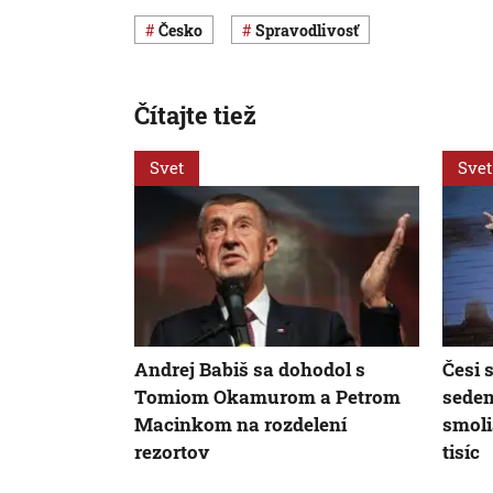
Česko
spravodlivosť
Čítajte tiež
Svet
Svet
Andrej Babiš sa dohodol s
Česi 
Tomiom Okamurom a Petrom
sedem
Macinkom na rozdelení
smoli
rezortov
tisíc