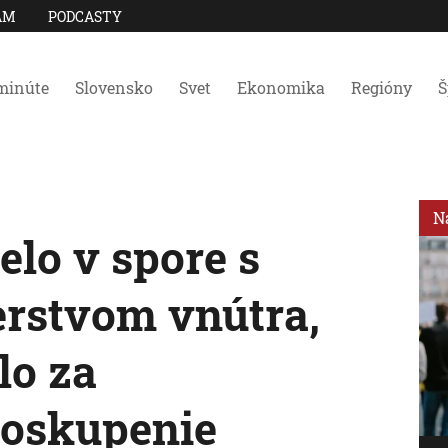
AM
PODCASTY
minúte
Slovensko
Svet
Ekonomika
Regióny
Š
N
lo v spore s
rstvom vnútra,
lo za
zoskupenie