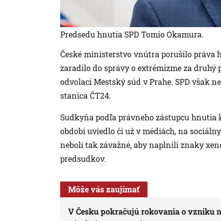
Predsedu hnutia SPD Tomio Okamura.
České ministerstvo vnútra porušilo práva 
zaradilo do správy o extrémizme za druhý po
odvolací Mestský súd v Prahe. SPD však ne
stanica ČT24.
Sudkyňa podľa právneho zástupcu hnutia k
období uviedlo či už v médiách, na sociálnyc
neboli tak závažné, aby naplnili znaky xen
predsudkov.
Môže vás zaujímať
V Česku pokračujú rokovania o vzniku no