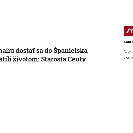
Konta
nahu dostať sa do Španielska
Copyri
atili životom: Starosta Ceuty
Cookie
mil tragickú bilanciu migračnej
y
neho mestu hrozí humanitárna kríza obrovského
u.
 16:16:47
Video
 v Taliansku omylom vyhodila
 s výhrou milión eur. Smetiari ho