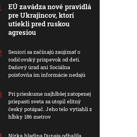
EÚ zavádza nové pravidlá
pre Ukrajincov, ktorí
utiekli pred ruskou
agresiou
Seniori sa začínajú zaujímať o
rodičovský príspevok od detí.
Daňový úrad ani Sociálna
poisťovňa im informácie nedajú
Pri prieskume najhlbšej zatopenej
priepasti sveta sa utopil elitný
český potápač. Jeho telo vytiahli z
hĺbky 186 metrov
Nízka hladina Dunaja odhalila