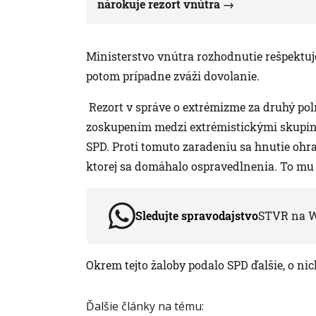
nárokuje rezort vnútra
Ministerstvo vnútra rozhodnutie rešpektu
potom prípadne zváži dovolanie.
Rezort v správe o extrémizme za druhý pol
zoskupením medzi extrémistickými skupi
SPD. Proti tomuto zaradeniu sa hnutie ohra
ktorej sa domáhalo ospravedlnenia. To mu 
Sledujte spravodajstvo
STVR na 
Okrem tejto žaloby podalo SPD ďalšie, o ni
Ďalšie články na tému: