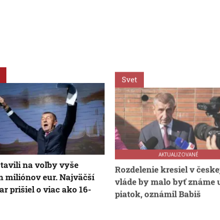
Svet
AKTUALIZOVANÉ
stavili na voľby vyše
Rozdelenie kresiel v česke
 miliónov eur. Najväčší
vláde by malo byť známe 
ar prišiel o viac ako 16-
piatok, oznámil Babiš