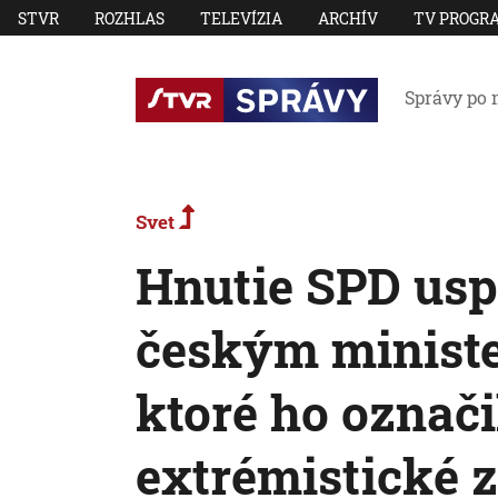
STVR
ROZHLAS
TELEVÍZIA
ARCHÍV
TV PROGR
Správy po 
Svet
Hnutie SPD uspe
českým ministe
ktoré ho označi
extrémistické 