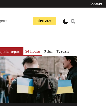
Kontakt
port
Live 24
24 hodín
3 dni
Týždeň
ajčítanejšie