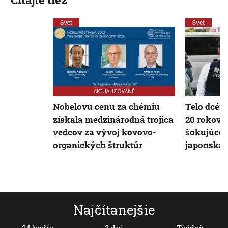
Svet
Svet
AKTUALIZOVANÉ
Nobelovu cenu za chémiu
Telo dcér
získala medzinárodná trojica
20 rokov: 
vedcov za vývoj kovovo-
šokujúcem
organických štruktúr
japonská p
Najčítanejšie
24 hodín
3 dni
Týždeň