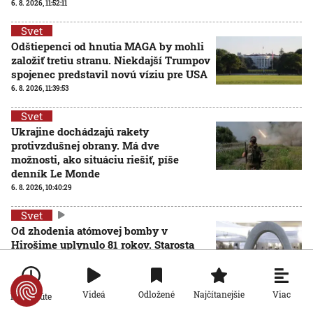
6. 8. 2026, 11:52:11
Svet
Odštiepenci od hnutia MAGA by mohli
založiť tretiu stranu. Niekdajší Trumpov
spojenec predstavil novú víziu pre USA
6. 8. 2026, 11:39:53
Svet
Ukrajine dochádzajú rakety
protivzdušnej obrany. Má dve
možnosti, ako situáciu riešiť, píše
denník Le Monde
6. 8. 2026, 10:40:29
Svet
Od zhodenia atómovej bomby v
Hirošime uplynulo 81 rokov. Starosta
mesta varoval pred zľahčovaním
AKTUALIZOVANÉ
neľudskosti jadrových zbraní
6. 8. 2026, 10:39:25
Aktualizované:
6. 8. 2026, 13:10:00
Viac
Videá
Odložené
Najčítanejšie
Po minúte