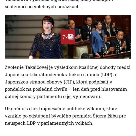
septembri po volebných porážkach.
7×
Zvolenie Takaičovej je výsledkom koaličnej dohody medzi
Japonskou Liberálnodemokratickou stranou (LDP) a
Japonskou stranou obnovy (JIP), ktorú podpísali v
pondelok na poslednú chvíľu – len deň pred hlasovaním
dolnej komory parlamentu o jej vymenovaní.
Ukončilo sa tak trojmesačné politické vákuum, ktoré
vzniklo po odstúpení bývalého premiéra Šigera Išibu pre
neúspech LDP v parlamentných voľbách.