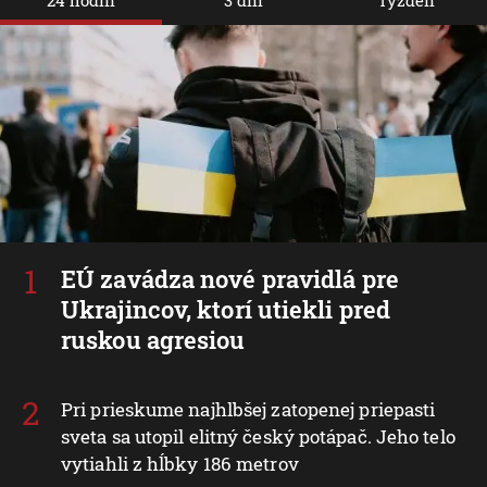
EÚ zavádza nové pravidlá pre
Ukrajincov, ktorí utiekli pred
ruskou agresiou
Pri prieskume najhlbšej zatopenej priepasti
sveta sa utopil elitný český potápač. Jeho telo
vytiahli z hĺbky 186 metrov