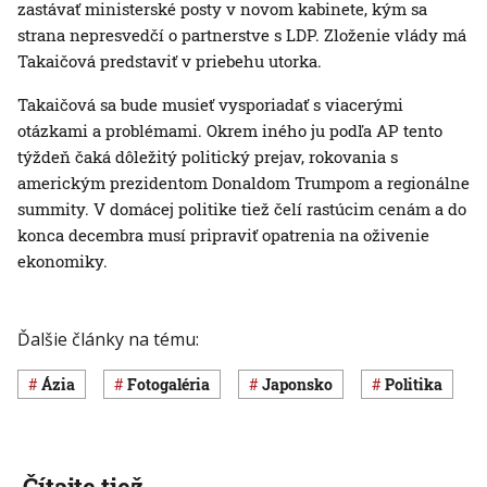
zastávať ministerské posty v novom kabinete, kým sa
strana nepresvedčí o partnerstve s LDP. Zloženie vlády má
Takaičová predstaviť v priebehu utorka.
Takaičová sa bude musieť vysporiadať s viacerými
otázkami a problémami. Okrem iného ju podľa AP tento
týždeň čaká dôležitý politický prejav, rokovania s
americkým prezidentom Donaldom Trumpom a regionálne
summity. V domácej politike tiež čelí rastúcim cenám a do
konca decembra musí pripraviť opatrenia na oživenie
ekonomiky.
Ďalšie články na tému:
Ázia
Fotogaléria
Japonsko
Politika
Čítajte tiež