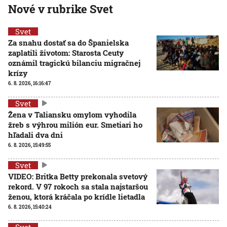
Nové v rubrike Svet
Svet
Za snahu dostať sa do Španielska
zaplatili životom: Starosta Ceuty
oznámil tragickú bilanciu migračnej
krízy
6. 8. 2026, 16:16:47
Svet
Žena v Taliansku omylom vyhodila
žreb s výhrou milión eur. Smetiari ho
hľadali dva dni
6. 8. 2026, 15:49:55
Svet
VIDEO: Britka Betty prekonala svetový
rekord. V 97 rokoch sa stala najstaršou
ženou, ktorá kráčala po krídle lietadla
6. 8. 2026, 15:40:24
Svet