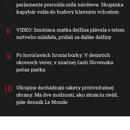
parlamente prerušila milá návšteva. Skupinka
kapybár vošla do budovy hlavným vchodom
VIDEO: Smútiaca matka delfína plávala s telom
mŕtveho mláďaťa, pridali sa ďalšie delfíny
Po horúčavách hrozia búrky: V desiatich
okresoch večer, v značnej časti Slovenska
počas piatka
Ukrajine dochádzajú rakety protivzdušnej
obrany. Má dve možnosti, ako situáciu riešiť,
píše denník Le Monde