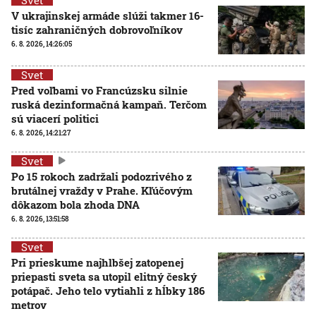
V ukrajinskej armáde slúži takmer 16-
tisíc zahraničných dobrovoľníkov
6. 8. 2026, 14:26:05
Svet
Pred voľbami vo Francúzsku silnie
ruská dezinformačná kampaň. Terčom
sú viacerí politici
6. 8. 2026, 14:21:27
Svet
Po 15 rokoch zadržali podozrivého z
brutálnej vraždy v Prahe. Kľúčovým
dôkazom bola zhoda DNA
6. 8. 2026, 13:51:58
Svet
Pri prieskume najhlbšej zatopenej
priepasti sveta sa utopil elitný český
potápač. Jeho telo vytiahli z hĺbky 186
metrov