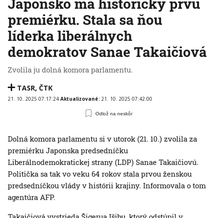
Japonsko má historicky prvú
premiérku. Stala sa ňou
líderka liberálnych
demokratov Sanae Takaičiová
Zvolila ju dolná komora parlamentu.
TASR
,
ČTK
21. 10. 2025 07:17:24
Aktualizované:
21. 10. 2025 07:42:00
Odlož na neskôr
Dolná komora parlamentu si v utorok (21. 10.) zvolila za
premiérku Japonska predsedníčku
Liberálnodemokratickej strany (LDP) Sanae Takaičiovú.
Politička sa tak vo veku 64 rokov stala prvou ženskou
predsedníčkou vlády v histórii krajiny. Informovala o tom
agentúra AFP.
Takaičiová vystrieda Šigerua Išibu, ktorý odstúpil v