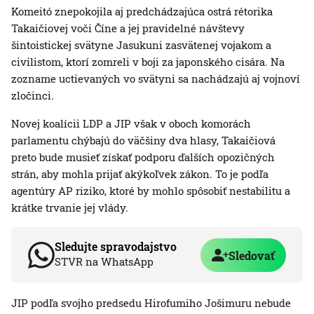
Komeitó znepokojila aj predchádzajúca ostrá rétorika
Takaičiovej voči Číne a jej pravidelné návštevy
šintoistickej svätyne Jasukuni zasvätenej vojakom a
civilistom, ktorí zomreli v boji za japonského cisára. Na
zozname uctievaných vo svätyni sa nachádzajú aj vojnoví
zločinci.
Novej koalícii LDP a JIP však v oboch komorách
parlamentu chýbajú do väčšiny dva hlasy, Takaičiová
preto bude musieť získať podporu ďalších opozičných
strán, aby mohla prijať akýkoľvek zákon. To je podľa
agentúry AP riziko, ktoré by mohlo spôsobiť nestabilitu a
krátke trvanie jej vlády.
Sledujte spravodajstvo
Sledovať
STVR na WhatsApp
JIP podľa svojho predsedu Hirofumiho Jošimuru nebude