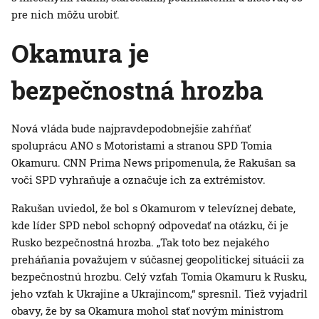
pre nich môžu urobiť.
Okamura je
bezpečnostná hrozba
Nová vláda bude najpravdepodobnejšie zahŕňať
spoluprácu ANO s Motoristami a stranou SPD Tomia
Okamuru. CNN Prima News pripomenula, že Rakušan sa
voči SPD vyhraňuje a označuje ich za extrémistov.
Rakušan uviedol, že bol s Okamurom v televíznej debate,
kde líder SPD nebol schopný odpovedať na otázku, či je
Rusko bezpečnostná hrozba. „Tak toto bez nejakého
preháňania považujem v súčasnej geopolitickej situácii za
bezpečnostnú hrozbu. Celý vzťah Tomia Okamuru k Rusku,
jeho vzťah k Ukrajine a Ukrajincom,“ spresnil. Tiež vyjadril
obavy, že by sa Okamura mohol stať novým ministrom