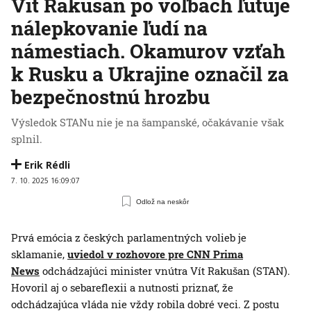
Vít Rakušan po voľbách ľutuje
nálepkovanie ľudí na
námestiach. Okamurov vzťah
k Rusku a Ukrajine označil za
bezpečnostnú hrozbu
Výsledok STANu nie je na šampanské, očakávanie však
splnil.
Erik Rédli
7. 10. 2025 16:09:07
Odlož na neskôr
Prvá emócia z českých parlamentných volieb je
sklamanie,
uviedol v rozhovore pre CNN Prima
News
odchádzajúci minister vnútra Vít Rakušan (STAN).
Hovoril aj o sebareflexii a nutnosti priznať, že
odchádzajúca vláda nie vždy robila dobré veci. Z postu