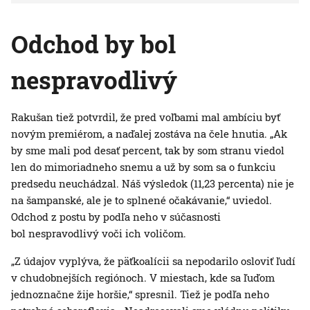
Odchod by bol
nespravodlivý
Rakušan tiež potvrdil, že pred voľbami mal ambíciu byť
novým premiérom, a naďalej zostáva na čele hnutia. „Ak
by sme mali pod desať percent, tak by som stranu viedol
len do mimoriadneho snemu a už by som sa o funkciu
predsedu neuchádzal. Náš výsledok (11,23 percenta) nie je
na šampanské, ale je to splnené očakávanie,“ uviedol.
Odchod z postu by podľa neho v súčasnosti
bol nespravodlivý voči ich voličom.
„Z údajov vyplýva, že päťkoalícii sa nepodarilo osloviť ľudí
v chudobnejších regiónoch. V miestach, kde sa ľuďom
jednoznačne žije horšie,“ spresnil. Tiež je podľa neho