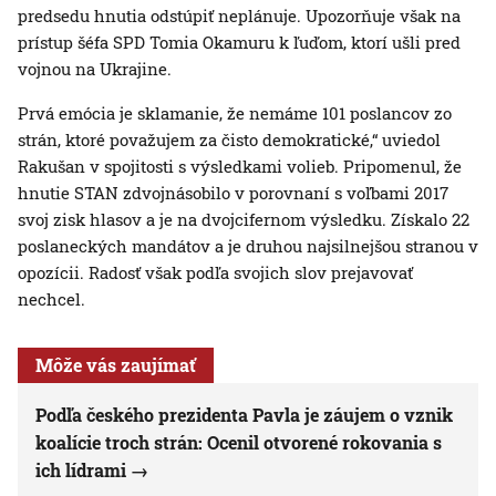
predsedu hnutia odstúpiť neplánuje. Upozorňuje však na
prístup šéfa SPD Tomia Okamuru k ľuďom, ktorí ušli pred
vojnou na Ukrajine.
Prvá emócia je sklamanie, že nemáme 101 poslancov zo
strán, ktoré považujem za čisto demokratické,“ uviedol
Rakušan v spojitosti s výsledkami volieb. Pripomenul, že
hnutie STAN zdvojnásobilo v porovnaní s voľbami 2017
svoj zisk hlasov a je na dvojcifernom výsledku. Získalo 22
poslaneckých mandátov a je druhou najsilnejšou stranou v
opozícii. Radosť však podľa svojich slov prejavovať
nechcel.
Môže vás zaujímať
Podľa českého prezidenta Pavla je záujem o vznik
koalície troch strán: Ocenil otvorené rokovania s
ich lídrami