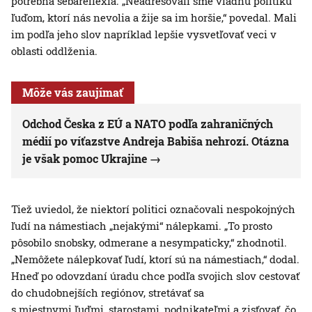
potrebná sebareflexia. „Neadresovali sme vládnu politiku
ľuďom, ktorí nás nevolia a žije sa im horšie,“ povedal. Mali
im podľa jeho slov napríklad lepšie vysvetľovať veci v
oblasti oddlženia.
Môže vás zaujímať
Odchod Česka z EÚ a NATO podľa zahraničných
médií po víťazstve Andreja Babiša nehrozí. Otázna
je však pomoc Ukrajine
Tiež uviedol, že niektorí politici označovali nespokojných
ľudí na námestiach „nejakými“ nálepkami. „To prosto
pôsobilo snobsky, odmerane a nesympaticky,“ zhodnotil.
„Nemôžete nálepkovať ľudí, ktorí sú na námestiach,“ dodal.
Hneď po odovzdaní úradu chce podľa svojich slov cestovať
do chudobnejších regiónov, stretávať sa
s miestnymi ľuďmi, starostami, podnikateľmi a zisťovať, čo