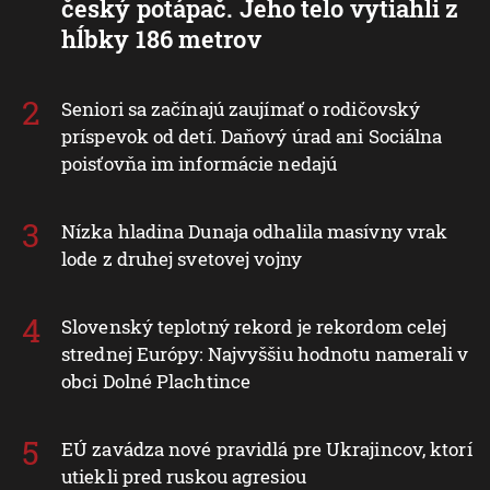
český potápač. Jeho telo vytiahli z
hĺbky 186 metrov
Seniori sa začínajú zaujímať o rodičovský
príspevok od detí. Daňový úrad ani Sociálna
poisťovňa im informácie nedajú
Nízka hladina Dunaja odhalila masívny vrak
lode z druhej svetovej vojny
Slovenský teplotný rekord je rekordom celej
strednej Európy: Najvyššiu hodnotu namerali v
obci Dolné Plachtince
EÚ zavádza nové pravidlá pre Ukrajincov, ktorí
utiekli pred ruskou agresiou