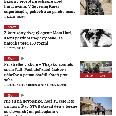
Bizarný recept na ochranu pred
horúčavami: V Severnej Kórei
odporúčajú aj polievku zo psieho mäsa
7. 8. 2026, 9:39:55
Svet
Z kurtizány dvojitý agent: Mata Hari,
ktorú postihol tragický osud, sa
narodila pred 150 rokmi
7. 8. 2026, 8:00:00
Svet
Pri streľbe v škole v Thajsku zomrelo
osem ľudí. Páchateľ zabil žiakov i
učiteľov a potom obrátil zbraň proti
AKTUALIZOVANÉ
sebe
7. 8. 2026, 7:49:06
Aktualizované:
7. 8. 2026, 13:29:00
Svet
Nie sú na dovolenke, hoci sú celé leto
pri mori: Štáb STVR strávil deň v teréne
so slovenskými policajtami v