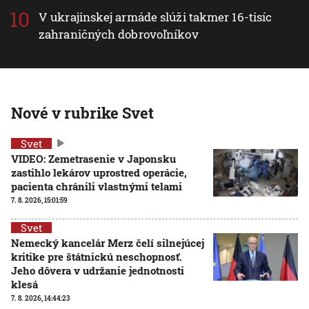
V ukrajinskej armáde slúži takmer 16-tisíc
zahraničných dobrovoľníkov
Nové v rubrike Svet
Svet
VIDEO: Zemetrasenie v Japonsku
zastihlo lekárov uprostred operácie,
pacienta chránili vlastnými telami
7. 8. 2026, 15:01:59
Svet
Nemecký kancelár Merz čelí silnejúcej
kritike pre štátnickú neschopnosť.
Jeho dôvera v udržanie jednotnosti
klesá
7. 8. 2026, 14:44:23