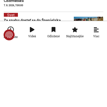
Chorvátsku
7. 8. 2026, 7:00:00
Svet
Za snahu dostať sa do Španielska
zaplatili životom: Starosta Ceuty
oznámil tragickú bilanciu migračnej
krízy
Viac
Videá
Odložené
Najčítanejšie
Po minúte
6. 8. 2026, 16:16:47
Svet
Žena v Taliansku omylom vyhodila
žreb s výhrou milión eur. Smetiari ho
hľadali dva dni
6. 8. 2026, 15:49:55
Svet
VIDEO: Britka Betty prekonala svetový
rekord. V 97 rokoch sa stala najstaršou
ženou, ktorá kráčala po krídle lietadla
6. 8. 2026, 15:40:24
Svet