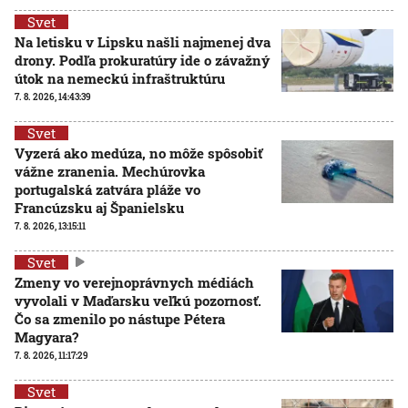
Svet
Na letisku v Lipsku našli najmenej dva
drony. Podľa prokuratúry ide o závažný
útok na nemeckú infraštruktúru
7. 8. 2026, 14:43:39
Svet
Vyzerá ako medúza, no môže spôsobiť
vážne zranenia. Mechúrovka
portugalská zatvára pláže vo
Francúzsku aj Španielsku
7. 8. 2026, 13:15:11
Svet
Zmeny vo verejnoprávnych médiách
vyvolali v Maďarsku veľkú pozornosť.
Čo sa zmenilo po nástupe Pétera
Magyara?
7. 8. 2026, 11:17:29
Svet