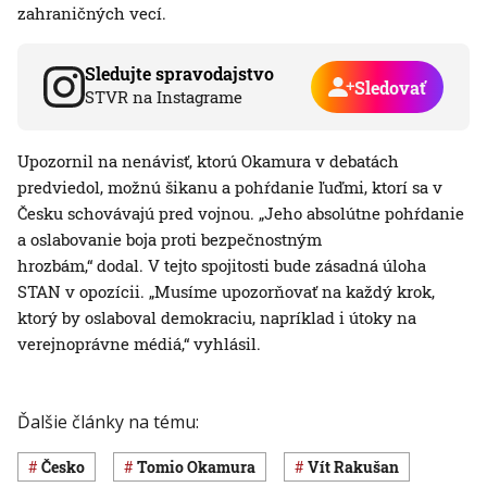
zahraničných vecí.
Sledujte spravodajstvo
Sledovať
STVR na Instagrame
Upozornil na nenávisť, ktorú Okamura v debatách
predviedol, možnú šikanu a pohŕdanie ľuďmi, ktorí sa v
Česku schovávajú pred vojnou. „Jeho absolútne pohŕdanie
a oslabovanie boja proti bezpečnostným
hrozbám,“ dodal. V tejto spojitosti bude zásadná úloha
STAN v opozícii. „Musíme upozorňovať na každý krok,
ktorý by oslaboval demokraciu, napríklad i útoky na
verejnoprávne médiá,“ vyhlásil.
Ďalšie články na tému:
Česko
Tomio Okamura
Vít Rakušan