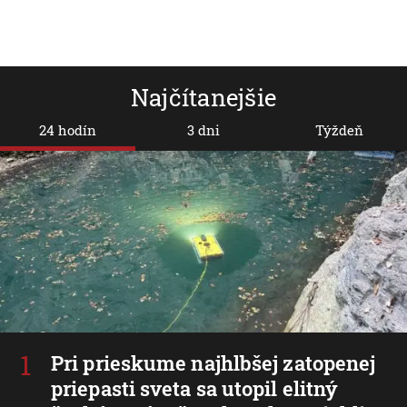
Najčítanejšie
24 hodín
3 dni
Týždeň
Pri prieskume najhlbšej zatopenej
priepasti sveta sa utopil elitný