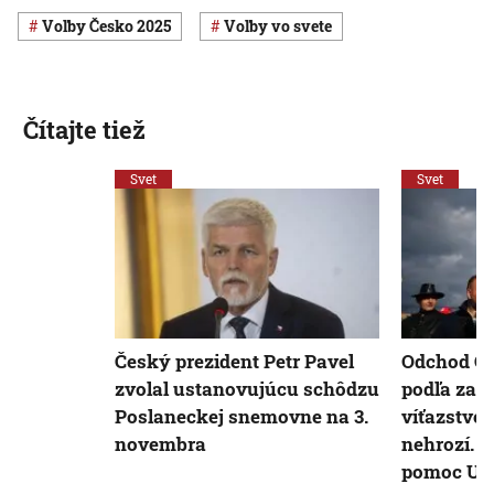
Voľby Česko 2025
voľby vo svete
Čítajte tiež
Svet
Svet
Český prezident Petr Pavel
Odchod Če
zvolal ustanovujúcu schôdzu
podľa zah
Poslaneckej snemovne na 3.
víťazstve
novembra
nehrozí. O
pomoc Ukr