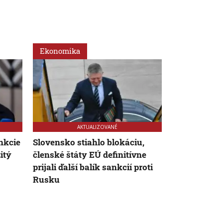
Ekonomika
Svet
AKTUALIZOVANÉ
nkcie
Slovensko stiahlo blokáciu,
Donald Trum
itý
členské štáty EÚ definitívne
stretnutie s
prijali ďalší balík sankcií proti
Putinom
Rusku