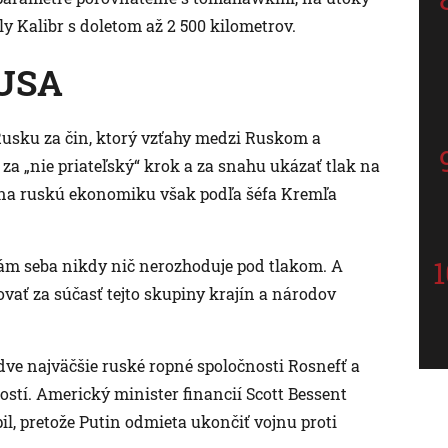
ly Kalibr s doletom až 2 500 kilometrov.
 USA
 Rusku za čin, ktorý vzťahy medzi Ruskom a
 za „nie priateľský“ krok a za snahu ukázať tlak na
 na ruskú ekonomiku však podľa šéfa Kremľa
 sám seba nikdy nič nerozhoduje pod tlakom. A
vať za súčasť tejto skupiny krajín a národov
ve najväčšie ruské ropné spoločnosti Rosnefť a
ostí. Americký minister financií Scott Bessent
l, pretože Putin odmieta ukončiť vojnu proti