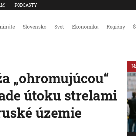
AM
PODCASTY
minúte
Slovensko
Svet
Ekonomika
Regióny
Š
N
ža „ohromujúcou“
ade útoku strelami
uské územie