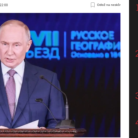
:22:00
Odlož na neskôr