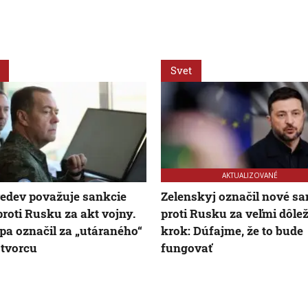
Svet
AKTUALIZOVANÉ
dev považuje sankcie
Zelenskyj označil nové sa
roti Rusku za akt vojny.
proti Rusku za veľmi dôlež
a označil za „utáraného“
krok: Dúfajme, že to bude
tvorcu
fungovať