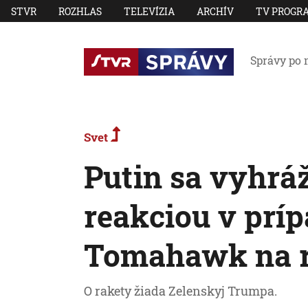
STVR
ROZHLAS
TELEVÍZIA
ARCHÍV
TV PROGR
Správy po 
Svet
Putin sa vyhrá
reakciou v príp
Tomahawk na r
O rakety žiada Zelenskyj Trumpa.