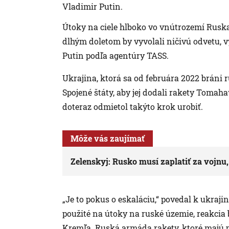
Vladimir Putin.
Útoky na ciele hlboko vo vnútrozemí Rusk
dlhým doletom by vyvolali ničivú odvetu, vy
Putin podľa agentúry TASS.
Ukrajina, ktorá sa od februára 2022 bráni 
Spojené štáty, aby jej dodali rakety Tom
doteraz odmietol takýto krok urobiť.
Môže vás zaujímať
Zelenskyj: Rusko musí zaplatiť za vojnu,
„Je to pokus o eskaláciu,“ povedal k ukra
použité na útoky na ruské územie, reakcia 
Kremľa. Ruská armáda rakety, ktoré majú