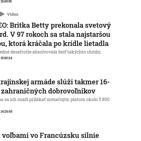
 15:49:55
Video
O: Britka Betty prekonala svetový
rd. V 97 rokoch sa stala najstaršou
u, ktorá kráčala po krídle lietadla
edné desaťročie absolvovala šesť takýchto chôdzí.
, 15:40:24
rajinskej armáde slúži takmer 16-
c zahraničných dobrovoľníkov
na sa ich snaží prilákať mesačným platom okolo 5 800
, 14:26:05
 voľbami vo Francúzsku silnie