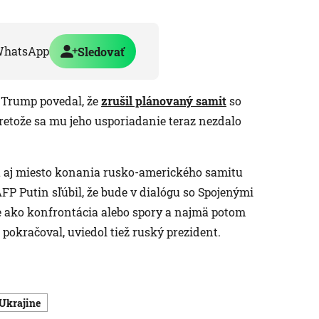
WhatsApp
Sledovať
 Trump povedal, že
zrušil plánovaný samit
so
etože sa mu jeho usporiadanie teraz nezdalo
u aj miesto konania rusko-amerického samitu
P Putin sľúbil, že bude v dialógu so Spojenými
šie ako konfrontácia alebo spory a najmä potom
pokračoval, uviedol tiež ruský prezident.
 Ukrajine