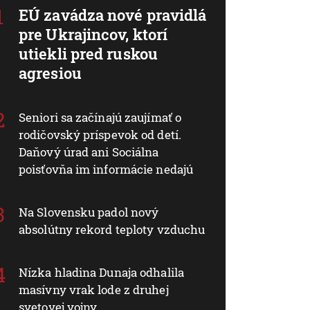
EÚ zavádza nové pravidlá
pre Ukrajincov, ktorí
utiekli pred ruskou
agresiou
Seniori sa začínajú zaujímať o
rodičovský príspevok od detí.
Daňový úrad ani Sociálna
poisťovňa im informácie nedajú
Na Slovensku padol nový
absolútny rekord teploty vzduchu
Nízka hladina Dunaja odhalila
masívny vrak lode z druhej
svetovej vojny