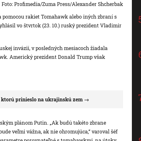
Foto: Profimedia/Zuma Press/Alexander Shcherbak
a pomocou rakiet Tomahawk alebo iných zbraní s
hlásil vo štvrtok (23. 10.) ruský prezident Vladimir
ruskej invázii, v posledných mesiacoch žiadala
ahawk. Americký prezident Donald Trump však
 ktorú prinieslo na ukrajinskú zem
jinským plánom Putin. „Ak budú takéto zbrane
bude veľmi vážna, ak nie ohromujúca,“ varoval šéf
 parametre porovnateľné s tomahawkmi, na útoky