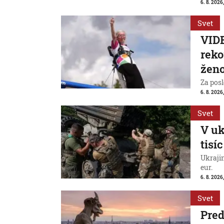
6. 8. 2026,
Svet
VIDE
reko
ženo
Za posl
6. 8. 2026
Svet
V uk
tisí
Ukraji
eur.
6. 8. 2026
Svet
Pred