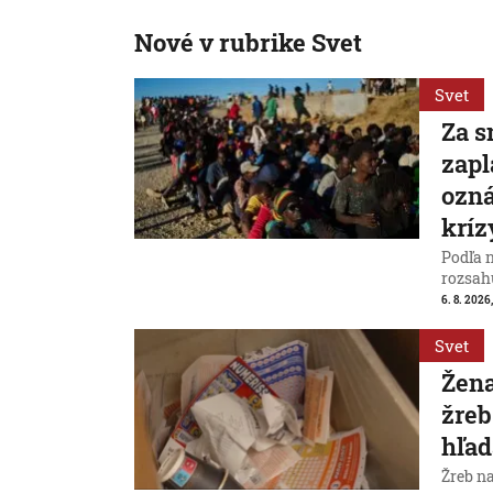
Nové v rubrike Svet
Svet
Za s
zapl
ozná
kríz
Podľa 
rozsah
6. 8. 2026,
Svet
Žena
žreb
hľad
Žreb n