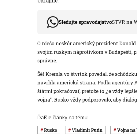
Ukrajine.
Sledujte spravodajstvo
STVR na 
O niečo neskôr americký prezident Donald
svojím ruským náprotivkom v Budapešti, pr
správne.
Šéf Kremľa vo štvrtok povedal, že schôdzk
navrhla americká strana. Podľa agentúry AF
štátmi pokračovať, pretože to „je vždy lep
vojna“. Rusko vždy podporovalo, aby dialóg 
Ďalšie články na tému:
Rusko
Vladimir Putin
vojna na