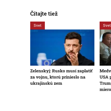
Čítajte tiež
Svet
Svet
Zelenskyj: Rusko musí zaplatiť
Medve
za vojnu, ktorú prinieslo na
USA p
ukrajinskú zem
Trump
miero