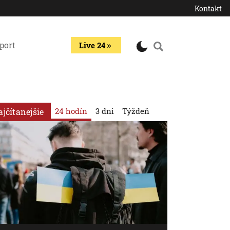
Kontakt
port
Live 24
24 hodín
3 dni
Týždeň
ajčítanejšie