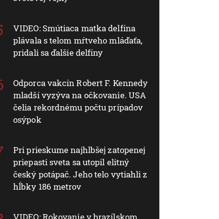
VIDEO: Smútiaca matka delfína
plávala s telom mŕtveho mláďaťa,
pridali sa ďalšie delfíny
Odporca vakcín Robert F. Kennedy
mladší vyzýva na očkovanie. USA
čelia rekordnému počtu prípadov
osýpok
Pri prieskume najhlbšej zatopenej
priepasti sveta sa utopil elitný
český potápač. Jeho telo vytiahli z
hĺbky 186 metrov
VIDEO: Rokovanie v brazílskom