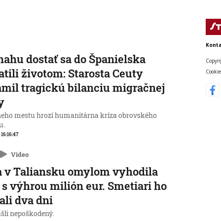
Konta
nahu dostať sa do Španielska
Copyri
atili životom: Starosta Ceuty
Cookie
mil tragickú bilanciu migračnej
y
neho mestu hrozí humanitárna kríza obrovského
u.
 16:16:47
Video
 v Taliansku omylom vyhodila
 s výhrou milión eur. Smetiari ho
ali dva dni
ašli nepoškodený.