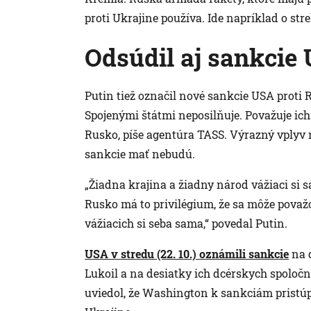
proti Ukrajine používa. Ide napríklad o stre
Odsúdil aj sankcie
Putin tiež označil nové sankcie USA proti
Spojenými štátmi neposilňuje. Považuje ich
Rusko, píše agentúra TASS. Výrazný vplyv
sankcie mať nebudú.
„Žiadna krajina a žiadny národ vážiaci si
Rusko má to privilégium, že sa môže považo
vážiacich si seba sama,“ povedal Putin.
USA v stredu (22. 10.) oznámili sankcie
na d
Lukoil a na desiatky ich dcérskych spoločn
uviedol, že Washington k sankciám pristúpi