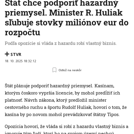
Štát chce podporiť hazardný
priemysel. Minister R. Huliak
sľubuje stovky miliónov eur do
rozpočtu
Podľa opozície si vláda z hazardu robí vlastný biznis.
STVR
18. 10. 2025 18:32:12
Odlož na neskôr
Štát plánuje podporiť hazardný priemysel. Kasínam,
ktorým čoskoro vypršia licencie, by mohol predĺžiť ich
platnosť. Návrh zákona, ktorý predložil minister
cestovného ruchu a športu Rudolf Huliak, hovorí o tom, že
kasína by po novom mohol prevádzkovať štátny Tipos.
Opozícia hovorí, že vláda si robí z hazardu vlastný biznis a
ignoruje tým ľudí, ktorí ho na svojom území nechcú.