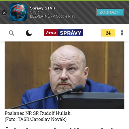
Správy STVR
ZOBRAZIŤ
STVR
BEZPLATNÉ - V Google Play
24
Poslanec NR SR Rudolf Huliak.
(Foto: TASR/Jaroslav Novák)