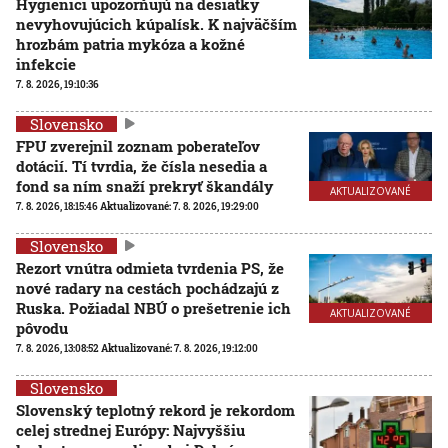
Hygienici upozorňujú na desiatky
nevyhovujúcich kúpalísk. K najväčším
hrozbám patria mykóza a kožné
infekcie
7. 8. 2026, 19:10:36
Slovensko
FPU zverejnil zoznam poberateľov
dotácií. Tí tvrdia, že čísla nesedia a
fond sa ním snaží prekryť škandály
AKTUALIZOVANÉ
7. 8. 2026, 18:15:46
Aktualizované:
7. 8. 2026, 19:29:00
Slovensko
Rezort vnútra odmieta tvrdenia PS, že
nové radary na cestách pochádzajú z
Ruska. Požiadal NBÚ o prešetrenie ich
AKTUALIZOVANÉ
pôvodu
7. 8. 2026, 13:08:52
Aktualizované:
7. 8. 2026, 19:12:00
Slovensko
Slovenský teplotný rekord je rekordom
celej strednej Európy: Najvyššiu