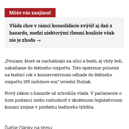
Môže vás zaujímať
Vláda chce v rámci konsolidácie zvýšiť aj daň z
hazardu, medzi niektorými členmi koalície však
nie je zhoda
„Peniaze, ktoré sa nachádzajú na ulici a budú, aj vždy boli,
naháňame do štátneho rozpočtu. Toto opatrenie prinesie
na budúci rok v konzervatívnom odhade do štátneho
rozpočtu 105 miliónov eur,“ uviedol Huliak.
Nový zákon o hazarde už schválila vláda. V parlamente o
ňom poslanci môžu rozhodnúť v skrátenom legislatívnom
konaní zrejme v priebehu budúceho týždňa.
Ďalšie články na tému: