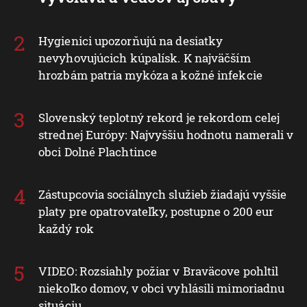
Hygienici upozorňujú na desiatky
nevyhovujúcich kúpalísk. K najväčším
hrozbám patria mykóza a kožné infekcie
Slovenský teplotný rekord je rekordom celej
strednej Európy: Najvyššiu hodnotu namerali v
obci Dolné Plachtince
Zástupcovia sociálnych služieb žiadajú vyššie
platy pre opatrovateľky, postupne o 200 eur
každý rok
VIDEO: Rozsiahly požiar v Braväcove pohltil
niekoľko domov, v obci vyhlásili mimoriadnu
situáciu