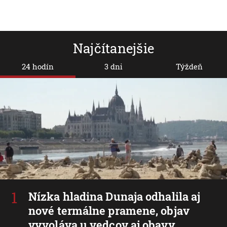
Najčítanejšie
24 hodín
3 dni
Týždeň
Nízka hladina Dunaja odhalila aj
nové termálne pramene, objav
vyvoláva u vedcov aj obavy