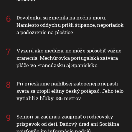
Dovolenka sa zmenila na nočnú moru.
Namiesto oddychu prišli štípance, neporiadok
a podozrenie na ploštice
Vyzerá ako medúza, no môže spôsobiť vážne
zranenia. Mechúrovka portugalská zatvára
pláže vo Francúzsku aj Španielsku
Pri prieskume najhlbšej zatopenej priepasti
sveta sa utopil elitný český potápač. Jeho telo
vytiahli z hĺbky 186 metrov
Seniori sa začínajú zaujímať o rodičovský
príspevok od detí. Daňový úrad ani Sociálna
poisťovňa im informácie nedajú