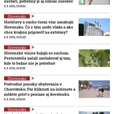
nestačí, potrebný je aj súhlas susedov
8. 8. 2026, 19:25:52
Slovensko
Horúčavy a sucho čoraz viac zasahujú
Slovensko. Čo s tým urobí vláda a ako
chce krajinu pripraviť na extrémy?
8. 8. 2026, 19:22:45
Slovensko
Slovenské vinice bojujú so suchom.
Pestovatelia začali zavlažovať aj tam,
kde to bežne nie je potrebné
8. 8. 2026, 14:32:55
Slovensko
Podvodné ponuky ubytovania v
Chorvátsku: Pár kliknutí na internete a
môžete prísť o peniaze aj dovolenku
8. 8. 2026, 10:51:49
Slovensko