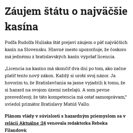
Záujem štátu o najväčšie
kasína
Podľa Rudolfa Huliaka štát prejaví záujem o päť najväčších
kasín na Slovensku. Hlavné mesto upozorňuje, že čoskoro
má jednému z bratislavských kasín vypršať licencia.
„Licencia na kasíno má skončiť dva dni po tom, ako začne
platiť tento nový zákon. Každý si urobí svoj názor. Ja
hovorím to, že Bratislavčania sa jasne vyjadrili k tomu, že
si hazard na svojom území neželajú. A som pevne
presvedčený, že táto kompetencia má ostať samosprávam,“
uviedol primátor Bratislavy Matúš Vallo.
Plánom vlády v súvislosti s hazardným priemyslom sa v
relácii Aktuálne :24
venovala redaktorka Rebeka
Filandová: