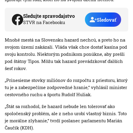
Sledujte spravodajstvo
Sledovať
STVR na Facebooku
Mnohé mestá na Slovensku hazard nechcú, a preto ho na
svojom území zakázali. Vláda však chce dostať kasína pod
svoju kontrolu. Niektorým podnikom ponúkne, aby prešli
pod štátny Tipos. Môžu tak hazard prevádzkovať ďalších
šesť rokov.
„Prinesieme stovky miliónov do rozpočtu z priestoru, ktorý
tu je a zabezpečíme zodpovedné hranie,“ vyhlásil minister
cestovného ruchu a športu Rudolf Huliak.
„Štát sa rozhodol, že hazard nebude len tolerovať ako
spoločenský problém, ale z neho urobí vlastný biznis. Toto
je morálne zlyhanie,“ tvrdí poslanec parlamentu Marián
Čaučík (KDH).