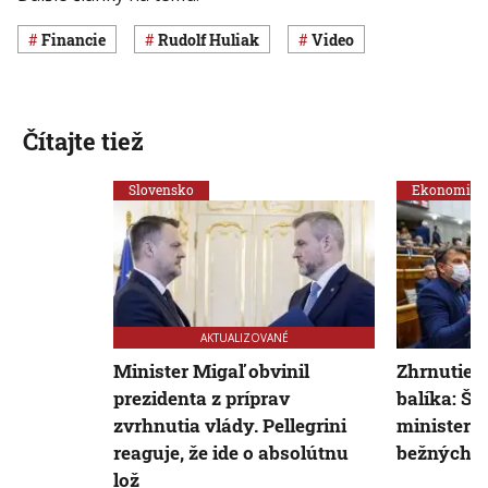
Financie
Rudolf Huliak
Video
Čítajte tiež
Slovensko
Ekonomika
AKTUALIZOVANÉ
Minister Migaľ obvinil
Zhrnutie 
prezidenta z príprav
balíka: Še
zvrhnutia vlády. Pellegrini
ministerst
reaguje, že ide o absolútnu
bežných o
lož