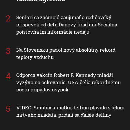
Seniori sa začínajú zaujímať o rodičovský
príspevok od detí. Daňový úrad ani Sociálna
poisťovňa im informácie nedajú
Na Slovensku padol nový absolútny rekord
teploty vzduchu
Odporca vakcín Robert F. Kennedy mladší
vyzýva na očkovanie. USA čelia rekordnému
počtu prípadov osýpok
VIDEO: Smútiaca matka delfína plávala s telom
mŕtveho mláďaťa, pridali sa ďalšie delfíny