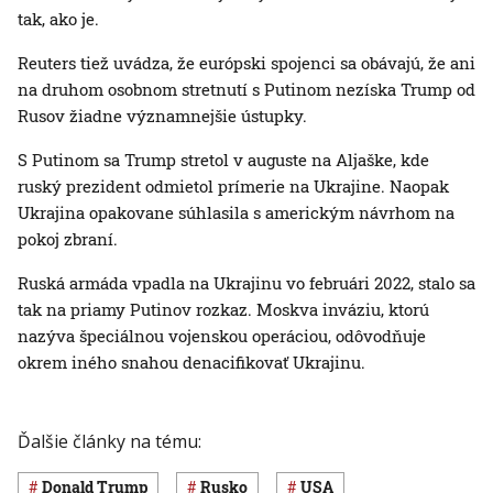
tak, ako je.
Reuters tiež uvádza, že európski spojenci sa obávajú, že ani
na druhom osobnom stretnutí s Putinom nezíska Trump od
Rusov žiadne významnejšie ústupky.
S Putinom sa Trump stretol v auguste na Aljaške, kde
ruský prezident odmietol prímerie na Ukrajine. Naopak
Ukrajina opakovane súhlasila s americkým návrhom na
pokoj zbraní.
Ruská armáda vpadla na Ukrajinu vo februári 2022, stalo sa
tak na priamy Putinov rozkaz. Moskva inváziu, ktorú
nazýva špeciálnou vojenskou operáciou, odôvodňuje
okrem iného snahou denacifikovať Ukrajinu.
Ďalšie články na tému:
Donald Trump
Rusko
USA