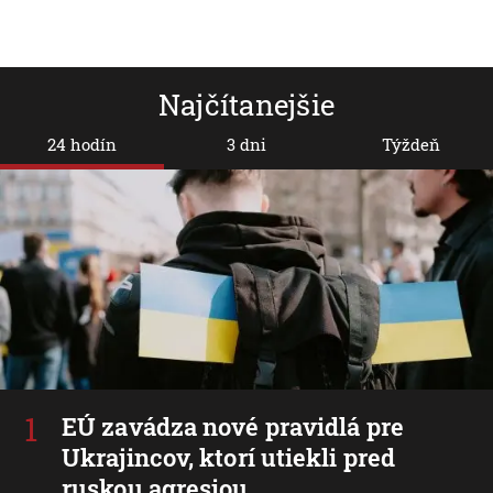
Najčítanejšie
24 hodín
3 dni
Týždeň
EÚ zavádza nové pravidlá pre
Ukrajincov, ktorí utiekli pred
ruskou agresiou