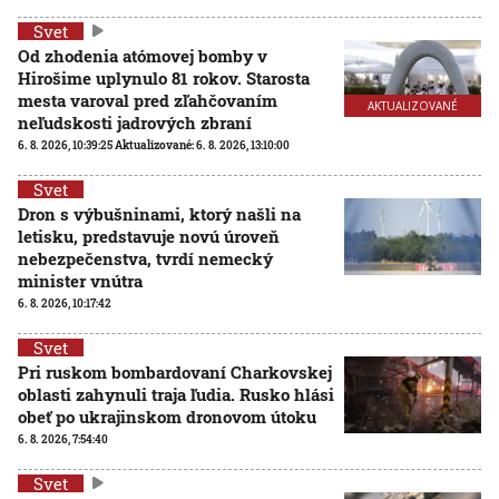
Svet
Od zhodenia atómovej bomby v
Hirošime uplynulo 81 rokov. Starosta
mesta varoval pred zľahčovaním
AKTUALIZOVANÉ
neľudskosti jadrových zbraní
6. 8. 2026, 10:39:25
Aktualizované:
6. 8. 2026, 13:10:00
Svet
Dron s výbušninami, ktorý našli na
letisku, predstavuje novú úroveň
nebezpečenstva, tvrdí nemecký
minister vnútra
6. 8. 2026, 10:17:42
Svet
Pri ruskom bombardovaní Charkovskej
oblasti zahynuli traja ľudia. Rusko hlási
obeť po ukrajinskom dronovom útoku
6. 8. 2026, 7:54:40
Svet