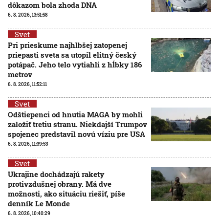
dôkazom bola zhoda DNA
6. 8. 2026, 13:51:58
Svet
Pri prieskume najhlbšej zatopenej
priepasti sveta sa utopil elitný český
potápač. Jeho telo vytiahli z hĺbky 186
metrov
6. 8. 2026, 11:52:11
Svet
Odštiepenci od hnutia MAGA by mohli
založiť tretiu stranu. Niekdajší Trumpov
spojenec predstavil novú víziu pre USA
6. 8. 2026, 11:39:53
Svet
Ukrajine dochádzajú rakety
protivzdušnej obrany. Má dve
možnosti, ako situáciu riešiť, píše
denník Le Monde
6. 8. 2026, 10:40:29