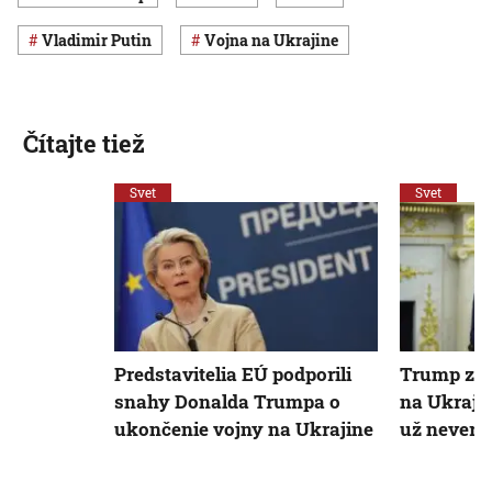
Vladimir Putin
vojna na Ukrajine
Čítajte tiež
Svet
Svet
Predstavitelia EÚ podporili
Trump zme
snahy Donalda Trumpa o
na Ukraji
ukončenie vojny na Ukrajine
už neverí 