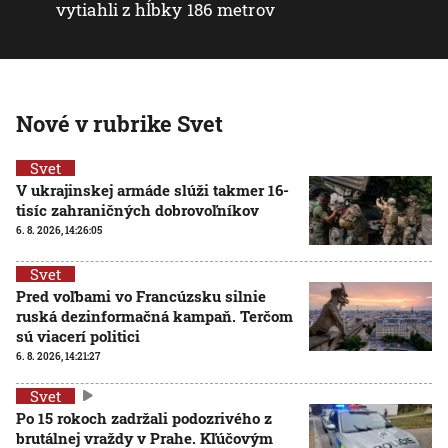
vytiahli z hĺbky 186 metrov
Nové v rubrike Svet
Svet
V ukrajinskej armáde slúži takmer 16-
tisíc zahraničných dobrovoľníkov
6. 8. 2026, 14:26:05
Svet
Pred voľbami vo Francúzsku silnie
ruská dezinformačná kampaň. Terčom
sú viacerí politici
6. 8. 2026, 14:21:27
Svet
Po 15 rokoch zadržali podozrivého z
brutálnej vraždy v Prahe. Kľúčovým