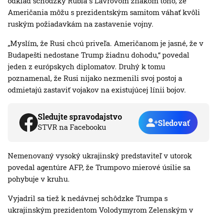
odklad schôdzky Rubia s Lavrovom znakom toho, že
Američania môžu s prezidentským samitom váhať kvôli
ruským požiadavkám na zastavenie vojny.
„Myslím, že Rusi chcú priveľa. Američanom je jasné, že v
Budapešti nedostane Trump žiadnu dohodu,“ povedal
jeden z európskych diplomatov. Druhý k tomu
poznamenal, že Rusi nijako nezmenili svoj postoj a
odmietajú zastaviť vojakov na existujúcej línii bojov.
Sledujte spravodajstvo
Sledovať
STVR na Facebooku
Nemenovaný vysoký ukrajinský predstaviteľ v utorok
povedal agentúre AFP, že Trumpovo mierové úsilie sa
pohybuje v kruhu.
Vyjadril sa tiež k nedávnej schôdzke Trumpa s
ukrajinským prezidentom Volodymyrom Zelenským v