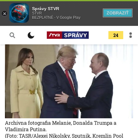
Správy STVR
ZOBRAZIŤ
STVR
BEZPLATNÉ - V Google Play
24
Archívna fotografia Melanie, Donalda Trumpa a
Vladimira Putina.
(Foto: TASR/Alexei Nikolsky, Sputnik, Kremlin Pool