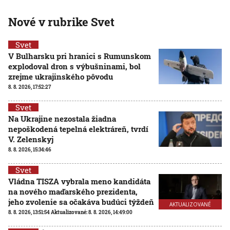
Nové v rubrike Svet
Svet
V Bulharsku pri hranici s Rumunskom
explodoval dron s výbušninami, bol
zrejme ukrajinského pôvodu
8. 8. 2026, 17:52:27
Svet
Na Ukrajine nezostala žiadna
nepoškodená tepelná elektráreň, tvrdí
V. Zelenskyj
8. 8. 2026, 15:34:46
Svet
Vládna TISZA vybrala meno kandidáta
na nového maďarského prezidenta,
jeho zvolenie sa očakáva budúci týždeň
AKTUALIZOVANÉ
8. 8. 2026, 13:51:54
Aktualizované:
8. 8. 2026, 14:49:00