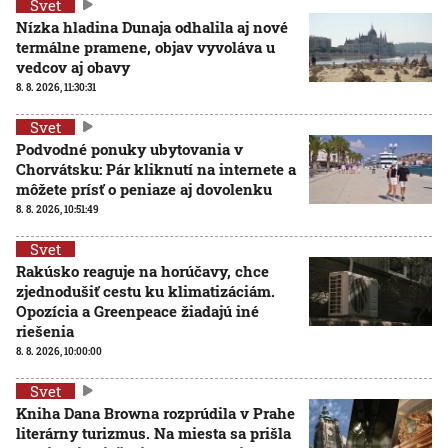
Svet
Nízka hladina Dunaja odhalila aj nové
termálne pramene, objav vyvoláva u
vedcov aj obavy
8. 8. 2026, 11:30:31
Svet
Podvodné ponuky ubytovania v
Chorvátsku: Pár kliknutí na internete a
môžete prísť o peniaze aj dovolenku
8. 8. 2026, 10:51:49
Svet
Rakúsko reaguje na horúčavy, chce
zjednodušiť cestu ku klimatizáciám.
Opozícia a Greenpeace žiadajú iné
riešenia
8. 8. 2026, 10:00:00
Svet
Kniha Dana Browna rozprúdila v Prahe
literárny turizmus. Na miesta sa prišla