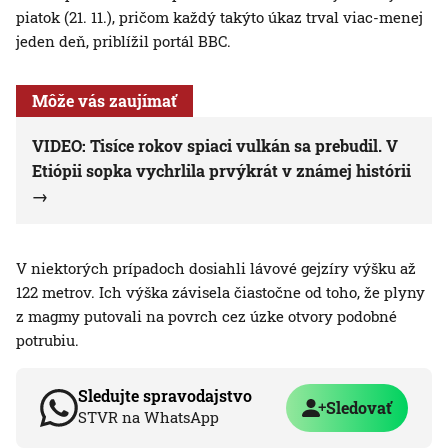
piatok (21. 11.), pričom každý takýto úkaz trval viac-menej
jeden deň, priblížil portál BBC.
Môže vás zaujímať
VIDEO: Tisíce rokov spiaci vulkán sa prebudil. V
Etiópii sopka vychrlila prvýkrát v známej histórii
V niektorých prípadoch dosiahli lávové gejzíry výšku až
122 metrov. Ich výška závisela čiastočne od toho, že plyny
z magmy putovali na povrch cez úzke otvory podobné
potrubiu.
Sledujte spravodajstvo
Sledovať
STVR na WhatsApp