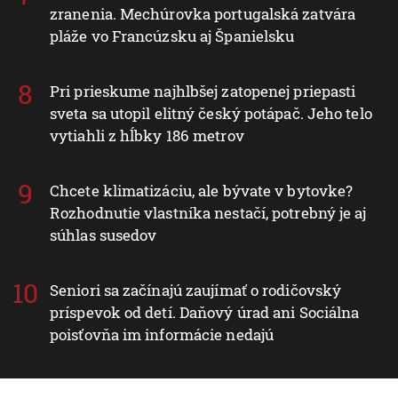
zranenia. Mechúrovka portugalská zatvára
pláže vo Francúzsku aj Španielsku
Pri prieskume najhlbšej zatopenej priepasti
sveta sa utopil elitný český potápač. Jeho telo
vytiahli z hĺbky 186 metrov
Chcete klimatizáciu, ale bývate v bytovke?
Rozhodnutie vlastníka nestačí, potrebný je aj
súhlas susedov
Seniori sa začínajú zaujímať o rodičovský
príspevok od detí. Daňový úrad ani Sociálna
poisťovňa im informácie nedajú