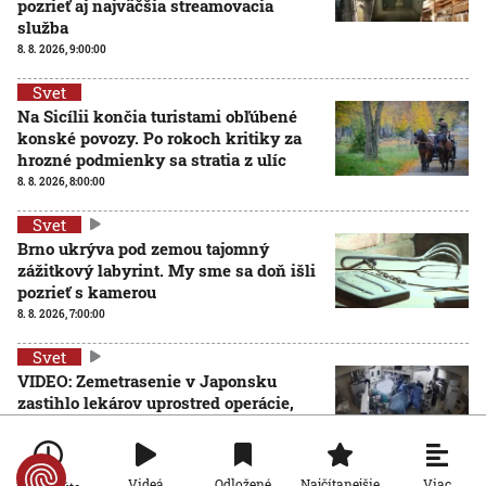
pozrieť aj najväčšia streamovacia
služba
8. 8. 2026, 9:00:00
Svet
Na Sicílii končia turistami obľúbené
konské povozy. Po rokoch kritiky za
hrozné podmienky sa stratia z ulíc
8. 8. 2026, 8:00:00
Svet
Brno ukrýva pod zemou tajomný
zážitkový labyrint. My sme sa doň išli
pozrieť s kamerou
8. 8. 2026, 7:00:00
Svet
VIDEO: Zemetrasenie v Japonsku
zastihlo lekárov uprostred operácie,
pacienta chránili vlastnými telami
7. 8. 2026, 15:01:59
Viac
Videá
Odložené
Najčítanejšie