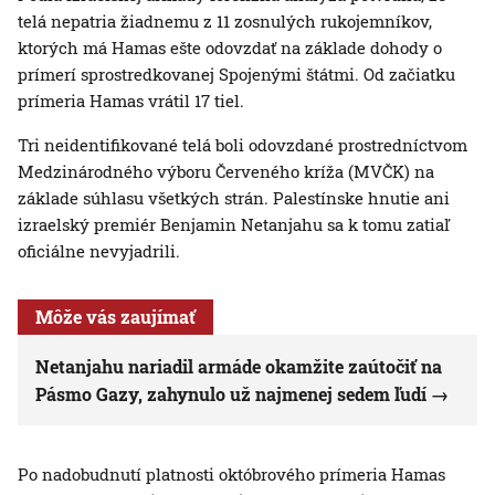
telá nepatria žiadnemu z 11 zosnulých rukojemníkov,
ktorých má Hamas ešte odovzdať na základe dohody o
prímerí sprostredkovanej Spojenými štátmi. Od začiatku
prímeria Hamas vrátil 17 tiel.
Tri neidentifikované telá boli odovzdané prostredníctvom
Medzinárodného výboru Červeného kríža (MVČK) na
základe súhlasu všetkých strán. Palestínske hnutie ani
izraelský premiér Benjamin Netanjahu sa k tomu zatiaľ
oficiálne nevyjadrili.
Môže vás zaujímať
Netanjahu nariadil armáde okamžite zaútočiť na
Pásmo Gazy, zahynulo už najmenej sedem ľudí
Po nadobudnutí platnosti októbrového prímeria Hamas