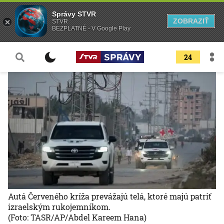
Správy STVR
ZOBRAZIŤ
STVR
BEZPLATNÉ - V Google Play
24
Autá Červeného kríža prevážajú telá, ktoré majú patriť
izraelským rukojemníkom.
(Foto: TASR/AP/Abdel Kareem Hana)