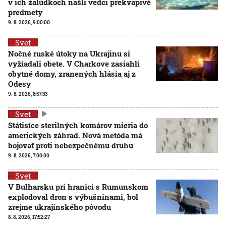
v ich žalúdkoch našli vedci prekvapivé
predmety
9. 8. 2026, 9:00:00
Svet
Nočné ruské útoky na Ukrajinu si
vyžiadali obete. V Charkove zasiahli
obytné domy, zranených hlásia aj z
Odesy
9. 8. 2026, 8:57:33
Svet
Státisíce sterilných komárov mieria do
amerických záhrad. Nová metóda má
bojovať proti nebezpečnému druhu
9. 8. 2026, 7:00:00
Svet
V Bulharsku pri hranici s Rumunskom
explodoval dron s výbušninami, bol
zrejme ukrajinského pôvodu
8. 8. 2026, 17:52:27