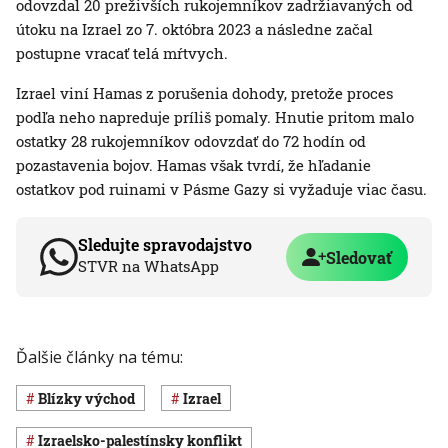
odovzdal 20 preživších rukojemníkov zadržiavaných od
útoku na Izrael zo 7. októbra 2023 a následne začal
postupne vracať telá mŕtvych.
Izrael viní Hamas z porušenia dohody, pretože proces
podľa neho napreduje príliš pomaly. Hnutie pritom malo
ostatky 28 rukojemníkov odovzdať do 72 hodín od
pozastavenia bojov. Hamas však tvrdí, že hľadanie
ostatkov pod ruinami v Pásme Gazy si vyžaduje viac času.
Sledujte spravodajstvo
Sledovať
STVR na WhatsApp
Ďalšie články na tému:
Blízky východ
Izrael
izraelsko-palestínsky konflikt