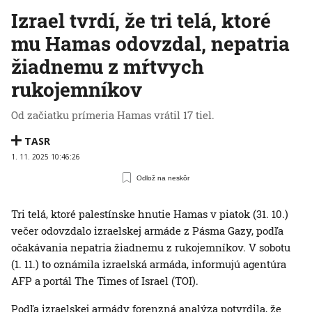
Izrael tvrdí, že tri telá, ktoré
mu Hamas odovzdal, nepatria
žiadnemu z mŕtvych
rukojemníkov
Od začiatku prímeria Hamas vrátil 17 tiel.
TASR
1. 11. 2025 10:46:26
Odlož na neskôr
Tri telá, ktoré palestínske hnutie Hamas v piatok (31. 10.)
večer odovzdalo izraelskej armáde z Pásma Gazy, podľa
očakávania nepatria žiadnemu z rukojemníkov. V sobotu
(1. 11.) to oznámila izraelská armáda, informujú agentúra
AFP a portál The Times of Israel (TOI).
Podľa izraelskej armády forenzná analýza potvrdila, že