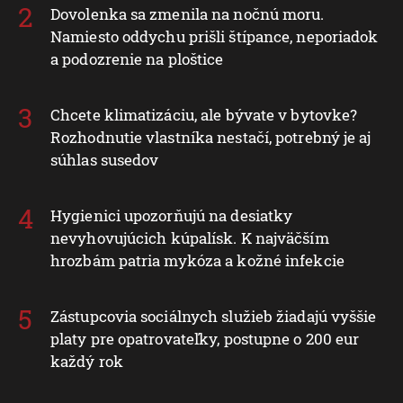
Dovolenka sa zmenila na nočnú moru.
Namiesto oddychu prišli štípance, neporiadok
a podozrenie na ploštice
Chcete klimatizáciu, ale bývate v bytovke?
Rozhodnutie vlastníka nestačí, potrebný je aj
súhlas susedov
Hygienici upozorňujú na desiatky
nevyhovujúcich kúpalísk. K najväčším
hrozbám patria mykóza a kožné infekcie
Zástupcovia sociálnych služieb žiadajú vyššie
platy pre opatrovateľky, postupne o 200 eur
každý rok