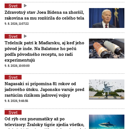
Svet
Zdravotný stav Joea Bidena sa zhoršil,
rakovina sa mu rozšírila do celého tela
9. 8. 2026, 11:07:22
Svet
Trdelník patrí k Maďarsku, aj keď jeho
pôvod je inde. Na Balatone ho pečú
podľa pôvodného receptu, no radi
experimentujú
9. 8. 2026, 10:00:00
Svet
Nagasaki si pripomína 81 rokov od
jadrového útoku. Japonsko varuje pred
rastúcim rizikom jadrovej vojny
9. 8. 2026, 9:46:56
Svet
Od rýb cez pneumatiky až po
televízory: Žraloky tigrie zjedia všetko,