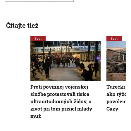
Čítajte tiež
Svet
Svet
Proti povinnej vojenskej
Tureckí zá
službe protestovali tisíce
ako týžde
ultraortodoxných židov, o
povolenie 
život pri tom prišiel mladý
Gazy
muž