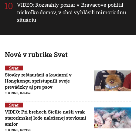
VIDEO: Rozsiahly požiar v Braväcove pohltil
niekoľko domov, v obci vyhlásili mimoriadnu
situáciu
Nové v rubrike Svet
Svet
Stovky reštaurácií a kaviarní v
Hongkongu sprístupnili svoje
prevádzky aj pre psov
9. 8. 2026, 16:03:52
Svet
VIDEO: Pri brehoch Sicílie našli vrak
starorímskej lode naloženej stovkami
amfor
9. 8. 2026, 14:29:26