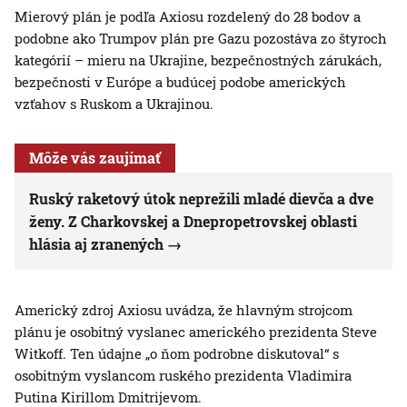
Mierový plán je podľa Axiosu rozdelený do 28 bodov a
podobne ako Trumpov plán pre Gazu pozostáva zo štyroch
kategórií – mieru na Ukrajine, bezpečnostných zárukách,
bezpečnosti v Európe a budúcej podobe amerických
vzťahov s Ruskom a Ukrajinou.
Môže vás zaujímať
Ruský raketový útok neprežili mladé dievča a dve
ženy. Z Charkovskej a Dnepropetrovskej oblasti
hlásia aj zranených
Americký zdroj Axiosu uvádza, že hlavným strojcom
plánu je osobitný vyslanec amerického prezidenta Steve
Witkoff. Ten údajne „o ňom podrobne diskutoval“ s
osobitným vyslancom ruského prezidenta Vladimira
Putina Kirillom Dmitrijevom.