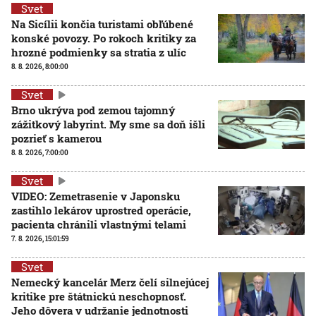
Svet
Na Sicílii končia turistami obľúbené
konské povozy. Po rokoch kritiky za
hrozné podmienky sa stratia z ulíc
8. 8. 2026, 8:00:00
Svet
Brno ukrýva pod zemou tajomný
zážitkový labyrint. My sme sa doň išli
pozrieť s kamerou
8. 8. 2026, 7:00:00
Svet
VIDEO: Zemetrasenie v Japonsku
zastihlo lekárov uprostred operácie,
pacienta chránili vlastnými telami
7. 8. 2026, 15:01:59
Svet
Nemecký kancelár Merz čelí silnejúcej
kritike pre štátnickú neschopnosť.
Jeho dôvera v udržanie jednotnosti