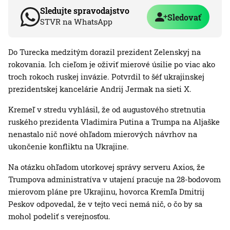
Sledujte spravodajstvo
Sledovať
STVR na WhatsApp
Do Turecka medzitým dorazil prezident Zelenskyj na
rokovania. Ich cieľom je oživiť mierové úsilie po viac ako
troch rokoch ruskej invázie. Potvrdil to šéf ukrajinskej
prezidentskej kancelárie Andrij Jermak na sieti X.
Kremeľ v stredu vyhlásil, že od augustového stretnutia
ruského prezidenta Vladimira Putina a Trumpa na Aljaške
nenastalo nič nové ohľadom mierových návrhov na
ukončenie konfliktu na Ukrajine.
Na otázku ohľadom utorkovej správy serveru Axios, že
Trumpova administratíva v utajení pracuje na 28-bodovom
mierovom pláne pre Ukrajinu, hovorca Kremľa Dmitrij
Peskov odpovedal, že v tejto veci nemá nič, o čo by sa
mohol podeliť s verejnosťou.