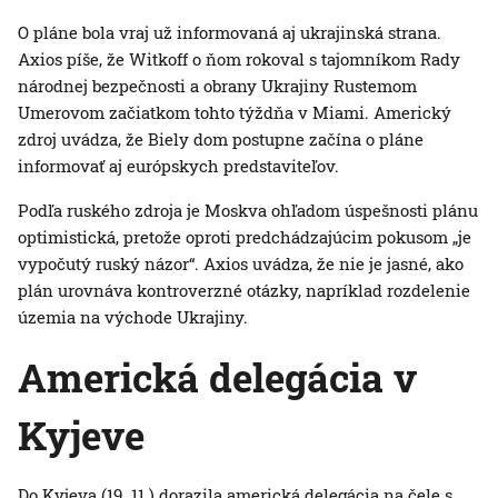
O pláne bola vraj už informovaná aj ukrajinská strana.
Axios píše, že Witkoff o ňom rokoval s tajomníkom Rady
národnej bezpečnosti a obrany Ukrajiny Rustemom
Umerovom začiatkom tohto týždňa v Miami. Americký
zdroj uvádza, že Biely dom postupne začína o pláne
informovať aj európskych predstaviteľov.
Podľa ruského zdroja je Moskva ohľadom úspešnosti plánu
optimistická, pretože oproti predchádzajúcim pokusom „je
vypočutý ruský názor“. Axios uvádza, že nie je jasné, ako
plán urovnáva kontroverzné otázky, napríklad rozdelenie
územia na východe Ukrajiny.
Americká delegácia v
Kyjeve
Do Kyjeva (19. 11.) dorazila americká delegácia na čele s