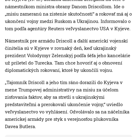
námestníkom ministra obrany Danom Driscollom. Ide o
„misiu zameranú na zistenie skutočností“ a rokovať má aj o
ukončení vojny medzi Ruskom a Ukrajinou. Informovalo o
tom podľa agentúry Reuters veľvyslanectvo USA v Kyjeve.
Námestník pre armádu Driscoll a ďalší americkí vojenskí
činitelia sú v Kyjeve v rovnaký deň, keď ukrajinský
prezident Volodymyr Zelenskyj podľa šéfa jeho kancelárie
už priletel do Turecka. Tam chce hovoriť aj o obnovení
diplomatických rokovaní, ktoré by ukončili vojnu.
„Tajomník Driscoll a jeho tím ráno dorazili do Kyjeva v
mene Trumpovej administratívy na misiu za účelom
zisťovania faktov, aby sa stretli s ukrajinskými
predstaviteľmi a prerokovali ukončenie vojny,“ uviedlo
veľvyslanectvo vo vyhlásení. Odvolávalo sa na náčelníka
americkej armády pre styk s verejnosťou plukovníka
Davea Butlera.