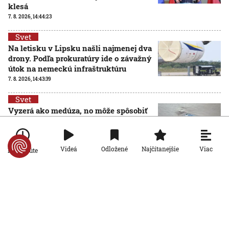
klesá
7. 8. 2026, 14:44:23
Svet
Na letisku v Lipsku našli najmenej dva
drony. Podľa prokuratúry ide o závažný
útok na nemeckú infraštruktúru
7. 8. 2026, 14:43:39
Svet
Vyzerá ako medúza, no môže spôsobiť
vážne zranenia. Mechúrovka
portugalská zatvára pláže vo
Francúzsku aj Španielsku
Viac
Videá
Odložené
Najčítanejšie
Po minúte
7. 8. 2026, 13:15:11
Svet
Zmeny vo verejnoprávnych médiách vyvolali v
Maďarsku veľkú pozornosť. Čo sa zmenilo po nástupe
Pétera Magyara?
7. 8. 2026, 11:17:29