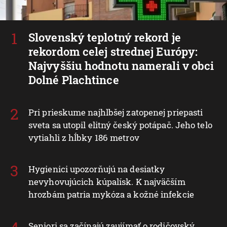
Slovenský teplotný rekord je
rekordom celej strednej Európy:
Najvyššiu hodnotu namerali v obci
Dolné Plachtince
Pri prieskume najhlbšej zatopenej priepasti
sveta sa utopil elitný český potápač. Jeho telo
vytiahli z hĺbky 186 metrov
Hygienici upozorňujú na desiatky
nevyhovujúcich kúpalísk. K najväčším
hrozbám patria mykóza a kožné infekcie
Seniori sa začínajú zaujímať o rodičovský