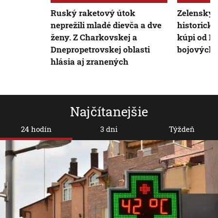
Ruský raketový útok
Zelenskyj
neprežili mladé dievča a dve
historick
ženy. Z Charkovskej a
kúpi od F
Dnepropetrovskej oblasti
bojových l
hlásia aj zranených
Najčítanejšie
24 hodín
3 dni
Týždeň