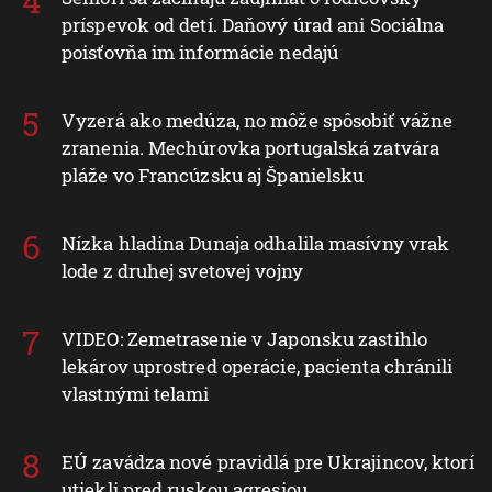
príspevok od detí. Daňový úrad ani Sociálna
poisťovňa im informácie nedajú
Vyzerá ako medúza, no môže spôsobiť vážne
zranenia. Mechúrovka portugalská zatvára
pláže vo Francúzsku aj Španielsku
Nízka hladina Dunaja odhalila masívny vrak
lode z druhej svetovej vojny
VIDEO: Zemetrasenie v Japonsku zastihlo
lekárov uprostred operácie, pacienta chránili
vlastnými telami
EÚ zavádza nové pravidlá pre Ukrajincov, ktorí
utiekli pred ruskou agresiou