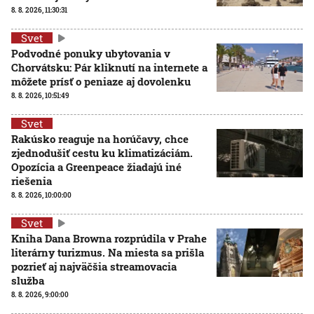
8. 8. 2026, 11:30:31
Svet
Podvodné ponuky ubytovania v
Chorvátsku: Pár kliknutí na internete a
môžete prísť o peniaze aj dovolenku
8. 8. 2026, 10:51:49
Svet
Rakúsko reaguje na horúčavy, chce
zjednodušiť cestu ku klimatizáciám.
Opozícia a Greenpeace žiadajú iné
riešenia
8. 8. 2026, 10:00:00
Svet
Kniha Dana Browna rozprúdila v Prahe
literárny turizmus. Na miesta sa prišla
pozrieť aj najväčšia streamovacia
služba
8. 8. 2026, 9:00:00