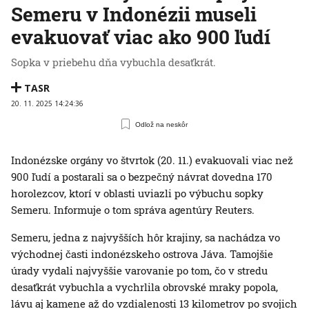
Semeru v Indonézii museli
evakuovať viac ako 900 ľudí
Sopka v priebehu dňa vybuchla desaťkrát.
TASR
20. 11. 2025 14:24:36
Odlož na neskôr
Indonézske orgány vo štvrtok (20. 11.) evakuovali viac než
900 ľudí a postarali sa o bezpečný návrat dovedna 170
horolezcov, ktorí v oblasti uviazli po výbuchu sopky
Semeru. Informuje o tom správa agentúry Reuters.
Semeru, jedna z najvyšších hôr krajiny, sa nachádza vo
východnej časti indonézskeho ostrova Jáva. Tamojšie
úrady vydali najvyššie varovanie po tom, čo v stredu
desaťkrát vybuchla a vychrlila obrovské mraky popola,
lávu aj kamene až do vzdialenosti 13 kilometrov po svojich