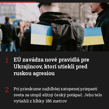
EÚ zavádza nové pravidlá pre
Ukrajincov, ktorí utiekli pred
ruskou agresiou
Pri prieskume najhlbšej zatopenej priepasti
sveta sa utopil elitný český potápač. Jeho telo
vytiahli z hĺbky 186 metrov