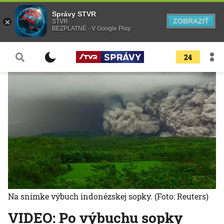
Správy STVR
ZOBRAZIŤ
STVR
BEZPLATNÉ - V Google Play
24
Na snímke výbuch indonézskej sopky.
(Foto: Reuters)
VIDEO: Po výbuchu sopky