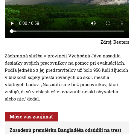
Zdroj: Reuters
Záchranná služba v provincii Východná Jáva nasadila
desiatky svojich pracovníkov na pomoc pri evakuáciách.
Podľa jedného z jej predstaviteľov už bolo 956 ľudí žijúcich
v blízkosti sopky presťahovaných do škôl, mešít a
vládnych budov. „Nasadili sme tiež pracovníkov, ktorí
zisťujú, či sú v oblasti ešte uviaznutí nejakí obyvatelia
alebo nie,“ dodal.
Môže vás zaujímať
Zosadenú premiérku Bangladéša odsúdili na trest