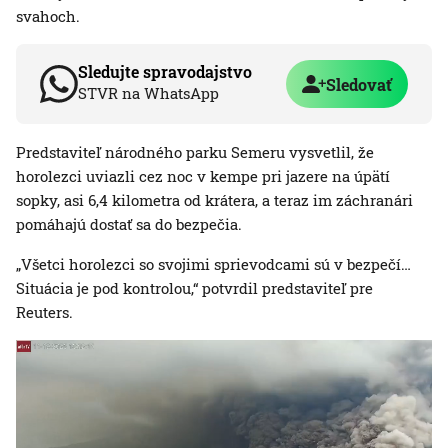
svahoch.
Sledujte spravodajstvo
Sledovať
STVR na WhatsApp
Predstaviteľ národného parku Semeru vysvetlil, že
horolezci uviazli cez noc v kempe pri jazere na úpätí
sopky, asi 6,4 kilometra od krátera, a teraz im záchranári
pomáhajú dostať sa do bezpečia.
„Všetci horolezci so svojimi sprievodcami sú v bezpečí…
Situácia je pod kontrolou,“ potvrdil predstaviteľ pre
Reuters.