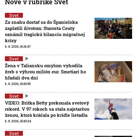
Nové v rubrike Svet
Svet
Za snahu dostať sa do Španielska
zaplatili životom: Starosta Ceuty
oznámil tragickú bilanciu migračnej
krízy
6. 8. 2026, 16:16:47
Svet
Žena v Taliansku omylom vyhodila
žreb s výhrou milión eur. Smetiari ho
hľadali dva dni
6. 8. 2026, 15:49:55
Svet
VIDEO: Britka Betty prekonala svetový
rekord. V 97 rokoch sa stala najstaršou
ženou, ktorá kráčala po krídle lietadla
6. 8. 2026, 15:40:24
Svet