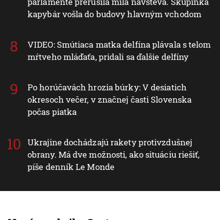
parlamente prerušila milá návšteva. Skupinka
kapybár vošla do budovy hlavným vchodom
VIDEO: Smútiaca matka delfína plávala s telom
mŕtveho mláďaťa, pridali sa ďalšie delfíny
Po horúčavách hrozia búrky: V desiatich
okresoch večer, v značnej časti Slovenska
počas piatka
Ukrajine dochádzajú rakety protivzdušnej
obrany. Má dve možnosti, ako situáciu riešiť,
píše denník Le Monde