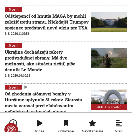
Svet
Odštiepenci od hnutia MAGA by mohli
založiť tretiu stranu. Niekdajší Trumpov
spojenec predstavil novú víziu pre USA
6. 8. 2026, 11:39:53
Svet
Ukrajine dochádzajú rakety
protivzdušnej obrany. Má dve
možnosti, ako situáciu riešiť, píše
denník Le Monde
6. 8. 2026, 10:40:29
Svet
Od zhodenia atómovej bomby v
Hirošime uplynulo 81 rokov. Starosta
mesta varoval pred zľahčovaním
AKTUALIZOVANÉ
neľudskosti jadrových zbraní
6. 8. 2026, 10:39:25
Aktualizované:
6. 8. 2026, 13:10:00
Viac
Videá
Odložené
Najčítanejšie
Po minúte