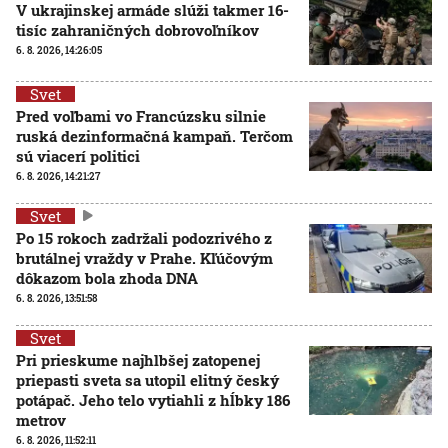
V ukrajinskej armáde slúži takmer 16-
tisíc zahraničných dobrovoľníkov
6. 8. 2026, 14:26:05
Svet
Pred voľbami vo Francúzsku silnie
ruská dezinformačná kampaň. Terčom
sú viacerí politici
6. 8. 2026, 14:21:27
Svet
Po 15 rokoch zadržali podozrivého z
brutálnej vraždy v Prahe. Kľúčovým
dôkazom bola zhoda DNA
6. 8. 2026, 13:51:58
Svet
Pri prieskume najhlbšej zatopenej
priepasti sveta sa utopil elitný český
potápač. Jeho telo vytiahli z hĺbky 186
metrov
6. 8. 2026, 11:52:11