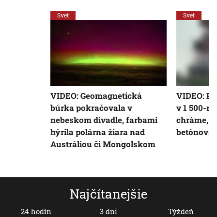
Svet
Svet
VIDEO: Geomagnetická
VIDEO: Pož
búrka pokračovala v
v 1 500-r
nebeskom divadle, farbami
chráme, z
hýrila polárna žiara nad
betónová 
Austráliou či Mongolskom
Najčítanejšie
24 hodín
3 dni
Týždeň