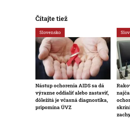
Čítajte tiež
Slovensko
Slo
Nástup ochorenia AIDS sa dá
Rakov
výrazne oddialiť alebo zastaviť,
najča
dôležitá je včasná diagnostika,
ochor
pripomína ÚVZ
skrín
zachy