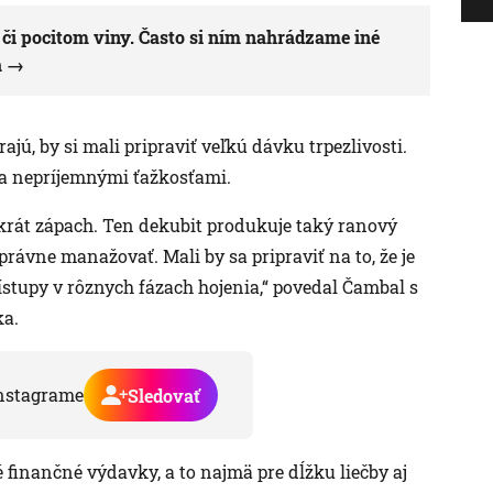
 či pocitom viny. Často si ním nahrádzame iné
a
ajú, by si mali pripraviť veľkú dávku trpezlivosti.
rpia nepríjemnými ťažkosťami.
tokrát zápach. Ten dekubit produkuje taký ranový
 správne manažovať. Mali by sa pripraviť na to, že je
rístupy v rôznych fázach hojenia,“ povedal Čambal s
ka.
nstagrame
Sledovať
é finančné výdavky, a to najmä pre dĺžku liečby aj