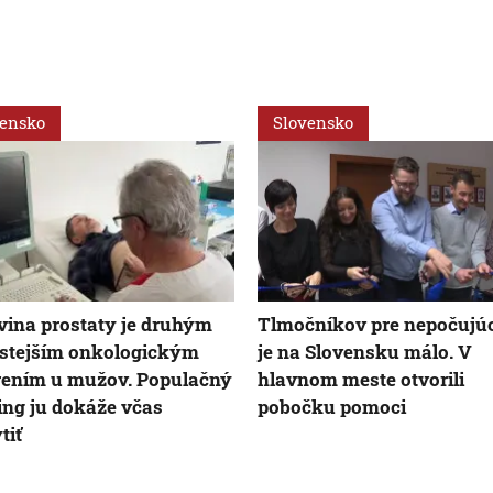
vensko
Slovensko
ina prostaty je druhým
Tlmočníkov pre nepočujú
stejším onkologickým
je na Slovensku málo. V
ením u mužov. Populačný
hlavnom meste otvorili
ing ju dokáže včas
pobočku pomoci
tiť