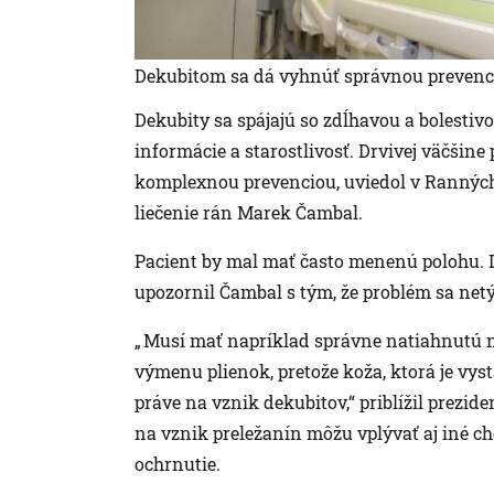
Dekubitom sa dá vyhnúť správnou prevenc
Dekubity sa spájajú so zdĺhavou a bolestiv
informácie a starostlivosť. Drvivej väčšine
komplexnou prevenciou, uviedol v Ranných
liečenie rán Marek Čambal.
Pacient by mal mať často menenú polohu. D
upozornil Čambal s tým, že problém sa netýk
„ Musí mať napríklad správne natiahnutú 
výmenu plienok, pretože koža, ktorá je vys
práve na vznik dekubitov,“ priblížil prezide
na vznik preležanín môžu vplývať aj iné ch
ochrnutie.