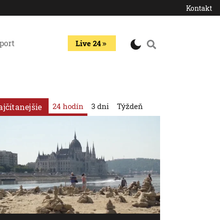
Kontakt
port
Live 24
24 hodín
3 dni
Týždeň
ajčítanejšie