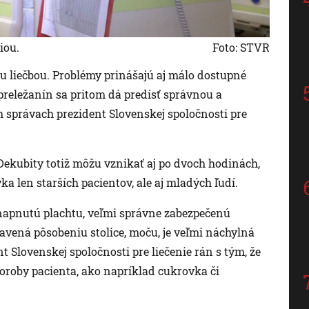
iou.
Foto: STVR
ou liečbou. Problémy prinášajú aj málo dostupné
 preležanín sa pritom dá predísť správnou a
 správach prezident Slovenskej spoločnosti pre
ekubity totiž môžu vznikať aj po dvoch hodinách,
a len starších pacientov, ale aj mladých ľudí.
napnutú plachtu, veľmi správne zabezpečenú
tavená pôsobeniu stolice, moču, je veľmi náchylná
nt Slovenskej spoločnosti pre liečenie rán s tým, že
oroby pacienta, ako napríklad cukrovka či