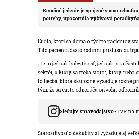
Emočné jedenie je spojené s osamelosťou
potreby, upozornila výživová poradkyň
Ľudia, ktorí sa doma o týchto pacientov star
Títo pacienti, často rodinní príslušníci, t
„Je to jednak bolestivosť, jednak je to čas
sekrét, o ktorý sa treba starať, ktorý treba
to liečba, ktorá skutočne vyžaduje rôzne p
tým, že sa často odporúča privolať odborní
Sledujte spravodajstvo
STVR na I
Starostlivosť o dekubity si vyžaduje aj veľk