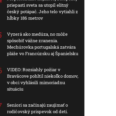
priepasti sveta sa utopil elitný
český potápač. Jeho telo vytiahli z
hĺbky 186 metrov
Vyzerá ako medúza, no môže
spôsobiť vážne zranenia.
Mechúrovka portugalská zatvára
pláže vo Francúzsku aj Španielsku
VIDEO: Rozsiahly požiar v
Braväcove pohltil niekoľko domov,
v obci vyhlásili mimoriadnu
situáciu
Seniori sa začínajú zaujímať o
rodičovský príspevok od detí.