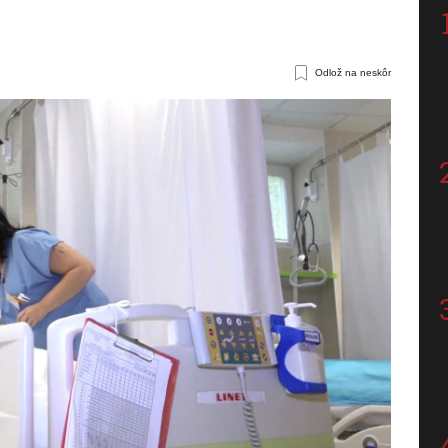
Odlož na neskôr