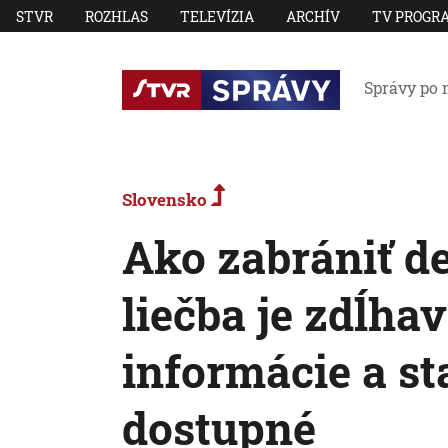
STVR
ROZHLAS
TELEVÍZIA
ARCHÍV
TV PROGR
Správy po 
Slovensko
Ako zabrániť d
liečba je zdĺhav
informácie a st
dostupné