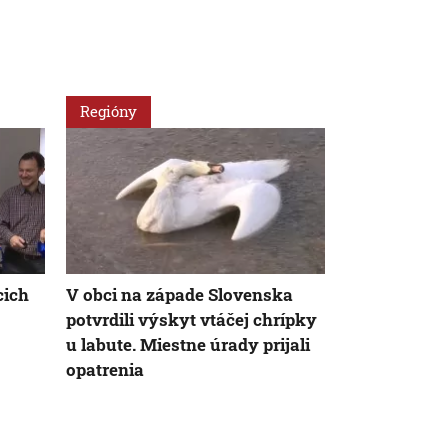
Regióny
Slovensko
cich
V obci na západe Slovenska
Takmer polo
potvrdili výskyt vtáčej chrípky
rado svoje te
u labute. Miestne úrady prijali
poruchami p
opatrenia
Pomoc odbor
dostupná vš