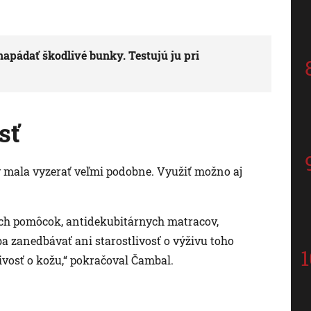
napádať škodlivé bunky. Testujú ju pri
sť
by mala vyzerať veľmi podobne. Využiť možno aj
ch pomôcok, antidekubitárnych matracov,
ba zanedbávať ani starostlivosť o výživu toho
ivosť o kožu,“ pokračoval Čambal.