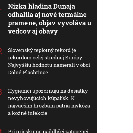
Nízka hladina Dunaja
odhalila aj nové termálne
pramene, objav vyvoláva u
vedcov aj obavy
Slovenský teplotný rekord je
rekordom celej strednej Európy:
Najvyššiu hodnotu namerali v obci
Dolné Plachtince
Hygienici upozorňujú na desiatky
nevyhovujúcich kúpalísk. K
najväčším hrozbám patria mykóza
a kožné infekcie
Pri prieskume najhlbšej zatopenej