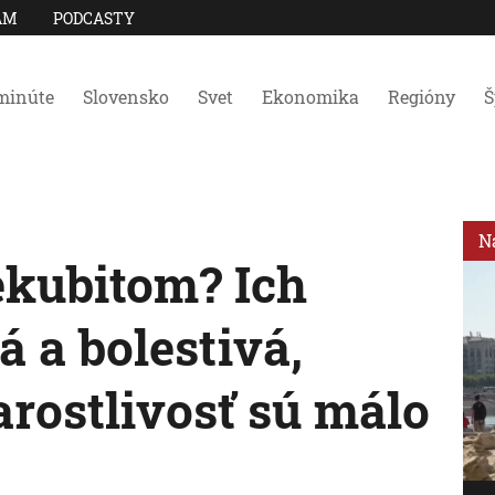
AM
PODCASTY
minúte
Slovensko
Svet
Ekonomika
Regióny
Š
N
ekubitom? Ich
á a bolestivá,
arostlivosť sú málo