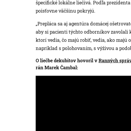
špecifické lokálne liečivá. Podľa prezident
poisťovne väčšinu pokryjú.
„Prepláca sa aj agentúra domácej ošetrovate
aby si pacienti týchto odborníkov zavolali k
ktorí vedia, čo majú robiť, vedia, ako majú
napríklad s polohovaním, s výživou a podo
O liečbe dekubitov hovoril v
Ranných sprá
rán Marek Čambal: