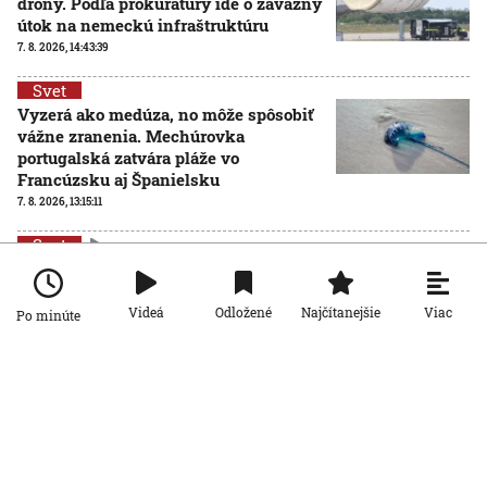
drony. Podľa prokuratúry ide o závažný
útok na nemeckú infraštruktúru
7. 8. 2026, 14:43:39
Svet
Vyzerá ako medúza, no môže spôsobiť
vážne zranenia. Mechúrovka
portugalská zatvára pláže vo
Francúzsku aj Španielsku
7. 8. 2026, 13:15:11
Svet
Zmeny vo verejnoprávnych médiách
vyvolali v Maďarsku veľkú pozornosť.
Čo sa zmenilo po nástupe Pétera
Viac
Videá
Odložené
Najčítanejšie
Po minúte
Magyara?
7. 8. 2026, 11:17:29
Svet
Bizarný recept na ochranu pred
horúčavami: V Severnej Kórei
odporúčajú aj polievku zo psieho mäsa