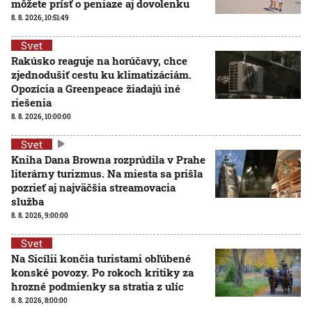
môžete prísť o peniaze aj dovolenku
8. 8. 2026, 10:51:49
Svet
Rakúsko reaguje na horúčavy, chce
zjednodušiť cestu ku klimatizáciám.
Opozícia a Greenpeace žiadajú iné
riešenia
8. 8. 2026, 10:00:00
Svet
Kniha Dana Browna rozprúdila v Prahe
literárny turizmus. Na miesta sa prišla
pozrieť aj najväčšia streamovacia
služba
8. 8. 2026, 9:00:00
Svet
Na Sicílii končia turistami obľúbené
konské povozy. Po rokoch kritiky za
hrozné podmienky sa stratia z ulíc
8. 8. 2026, 8:00:00