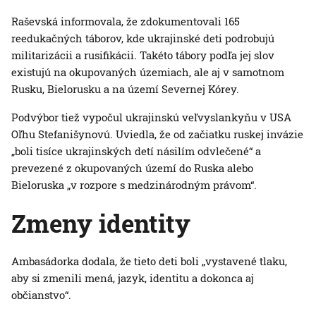
Raševská informovala, že zdokumentovali 165
reedukačných táborov, kde ukrajinské deti podrobujú
militarizácii a rusifikácii. Takéto tábory podľa jej slov
existujú na okupovaných územiach, ale aj v samotnom
Rusku, Bielorusku a na území Severnej Kórey.
Podvýbor tiež vypočul ukrajinskú veľvyslankyňu v USA
Oľhu Stefanišynovú. Uviedla, že od začiatku ruskej invázie
„boli tisíce ukrajinských detí násilím odvlečené“ a
prevezené z okupovaných území do Ruska alebo
Bieloruska „v rozpore s medzinárodným právom“.
Zmeny identity
Ambasádorka dodala, že tieto deti boli „vystavené tlaku,
aby si zmenili mená, jazyk, identitu a dokonca aj
občianstvo“.