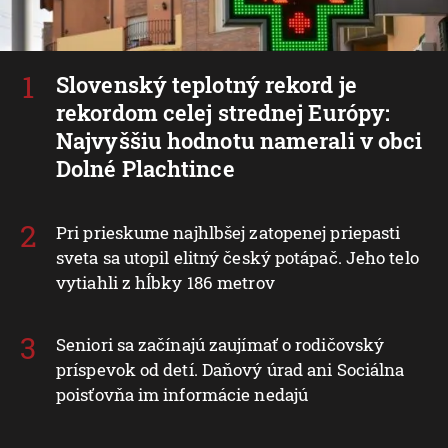
Slovenský teplotný rekord je
rekordom celej strednej Európy:
Najvyššiu hodnotu namerali v obci
Dolné Plachtince
Pri prieskume najhlbšej zatopenej priepasti
sveta sa utopil elitný český potápač. Jeho telo
vytiahli z hĺbky 186 metrov
Seniori sa začínajú zaujímať o rodičovský
príspevok od detí. Daňový úrad ani Sociálna
poisťovňa im informácie nedajú