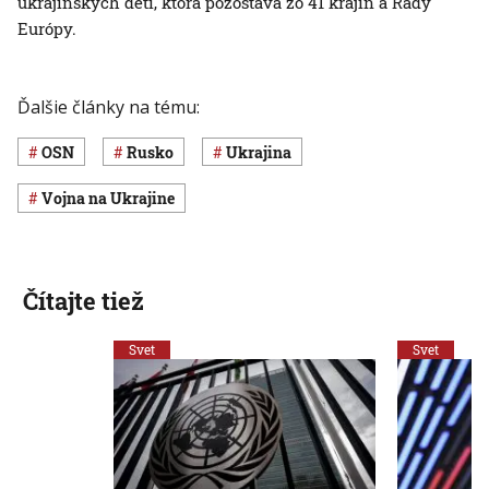
ukrajinských detí, ktorá pozostáva zo 41 krajín a Rady
Európy.
Ďalšie články na tému:
OSN
Rusko
Ukrajina
vojna na Ukrajine
Čítajte tiež
Svet
Svet