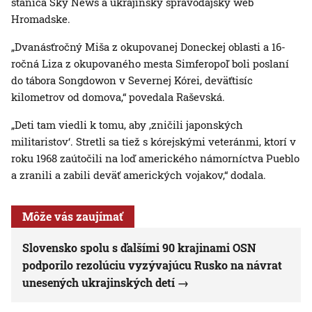
stanica Sky News a ukrajinský spravodajský web
Hromadske.
„Dvanásťročný Miša z okupovanej Doneckej oblasti a 16-
ročná Liza z okupovaného mesta Simferopoľ boli poslaní
do tábora Songdowon v Severnej Kórei, deväťtisíc
kilometrov od domova,“ povedala Raševská.
„Deti tam viedli k tomu, aby ‚zničili japonských
militaristov‘. Stretli sa tiež s kórejskými veteránmi, ktorí v
roku 1968 zaútočili na loď amerického námorníctva Pueblo
a zranili a zabili deväť amerických vojakov,“ dodala.
Môže vás zaujímať
Slovensko spolu s ďalšími 90 krajinami OSN
podporilo rezolúciu vyzývajúcu Rusko na návrat
unesených ukrajinských detí