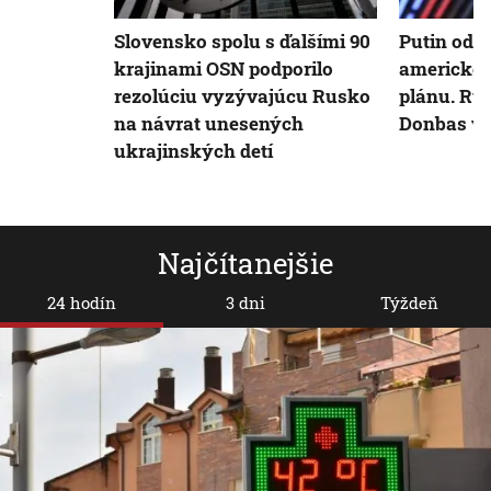
Slovensko spolu s ďalšími 90
Putin odm
krajinami OSN podporilo
americké
rezolúciu vyzývajúcu Rusko
plánu. Ru
na návrat unesených
Donbas vo
ukrajinských detí
Najčítanejšie
24 hodín
3 dni
Týždeň