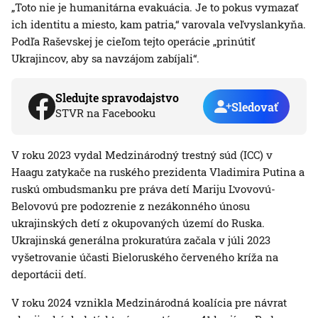
„Toto nie je humanitárna evakuácia. Je to pokus vymazať
ich identitu a miesto, kam patria,“ varovala veľvyslankyňa.
Podľa Raševskej je cieľom tejto operácie „prinútiť
Ukrajincov, aby sa navzájom zabíjali“.
Sledujte spravodajstvo
Sledovať
STVR na Facebooku
V roku 2023 vydal Medzinárodný trestný súd (ICC) v
Haagu zatykače na ruského prezidenta Vladimira Putina a
ruskú ombudsmanku pre práva detí Mariju Ľvovovú-
Belovovú pre podozrenie z nezákonného únosu
ukrajinských detí z okupovaných území do Ruska.
Ukrajinská generálna prokuratúra začala v júli 2023
vyšetrovanie účasti Bieloruského červeného kríža na
deportácii detí.
V roku 2024 vznikla Medzinárodná koalícia pre návrat