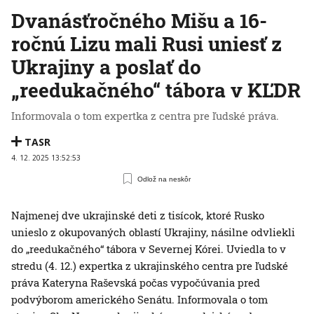
Dvanásťročného Mišu a 16-
ročnú Lizu mali Rusi uniesť z
Ukrajiny a poslať do
„reedukačného“ tábora v KĽDR
Informovala o tom expertka z centra pre ľudské práva.
TASR
4. 12. 2025 13:52:53
Odlož na neskôr
Najmenej dve ukrajinské deti z tisícok, ktoré Rusko
unieslo z okupovaných oblastí Ukrajiny, násilne odvliekli
do „reedukačného“ tábora v Severnej Kórei. Uviedla to v
stredu (4. 12.) expertka z ukrajinského centra pre ľudské
práva Kateryna Raševská počas vypočúvania pred
podvýborom amerického Senátu. Informovala o tom