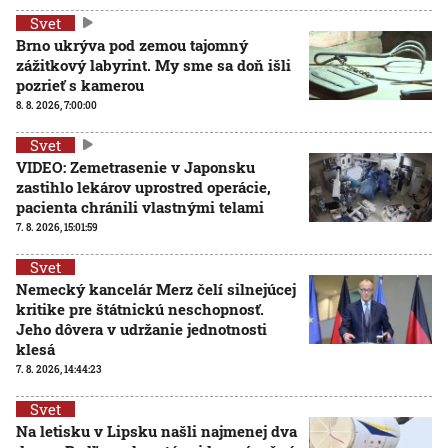
Svet
Brno ukrýva pod zemou tajomný
zážitkový labyrint. My sme sa doň išli
pozrieť s kamerou
8. 8. 2026, 7:00:00
Svet
VIDEO: Zemetrasenie v Japonsku
zastihlo lekárov uprostred operácie,
pacienta chránili vlastnými telami
7. 8. 2026, 15:01:59
Svet
Nemecký kancelár Merz čelí silnejúcej
kritike pre štátnickú neschopnosť.
Jeho dôvera v udržanie jednotnosti
klesá
7. 8. 2026, 14:44:23
Svet
Na letisku v Lipsku našli najmenej dva