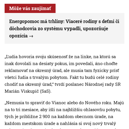
Môže vás zaujímať
Energopomoc má trhliny: Viaceré rodiny s deťmi či
dôchodcovia zo systému vypadli, upozorňuje
opozícia
„Ľudia hovoria svoju skúsenosť že na linke, na ktorú sa
inak dovolali na desiaty pokus, im povedali, áno choďte
reklamovať na okresný úrad, ale musia tam fyzicky prísť
všetci ľudia s trvalým pobytom. Fakt tu budú celé rodiny
chodiť na okresný úrad,“ tvrdí poslanec Národnej rady SR
Marián Viskupič (SaS).
„Nemusia to spraviť do Vianoc alebo do Nového roku. Majú
na to tri mesiace, aby išli na najbližšiu ohlasovňu pobytu,
tých je približne 2 900 na každom obecnom úrade, na
každom mestskom úrade a nahlásia si svoj nový trvalý