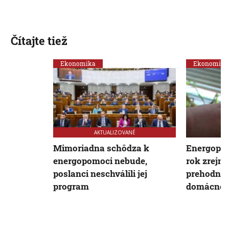
Čítajte tiež
Ekonomika
Ekonomika
AKTUALIZOVANÉ
Mimoriadna schôdza k
Energopom
energopomoci nebude,
rok zrejme
poslanci neschválili jej
prehodnoc
program
domácnost