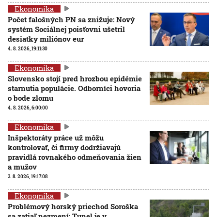
Ekonomika
Počet falošných PN sa znižuje: Nový
systém Sociálnej poisťovni ušetril
desiatky miliónov eur
4. 8. 2026, 19:11:30
Ekonomika
Slovensko stojí pred hrozbou epidémie
starnutia populácie. Odborníci hovoria
o bode zlomu
4. 8. 2026, 6:00:00
Ekonomika
Inšpektoráty práce už môžu
kontrolovať, či firmy dodržiavajú
pravidlá rovnakého odmeňovania žien
a mužov
3. 8. 2026, 19:17:08
Ekonomika
Problémový horský priechod Soroška
sa zatiaľ nezmení: Tunel je v