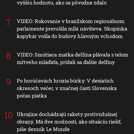
vyššiu hodnotu, ako sa pôvodne zdalo
VIDEO: Rokovanie v brazílskom regionálnom
parlamente prerušila milá návšteva. Skupinka
kapybár vošla do budovy hlavným vchodom
VIDEO: Smútiaca matka delfína plávala s telom
mŕtveho mláďaťa, pridali sa ďalšie delfíny
Po horúčavách hrozia búrky: V desiatich
okresoch večer, v značnej časti Slovenska
počas piatka
Ukrajine dochádzajú rakety protivzdušnej
obrany. Má dve možnosti, ako situáciu riešiť,
píše denník Le Monde