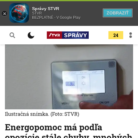
Správy STVR
ZOBRAZIŤ
STVR
BEZPLATNÉ - V Google Play
24
Ilustračná snímka.
(Foto: STVR)
Energopomoc má podľa
opozície stále chyby, mnohých