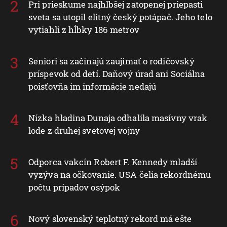
Pri prieskume najhlbšej zatopenej priepasti
sveta sa utopil elitný český potápač. Jeho telo
vytiahli z hĺbky 186 metrov
Seniori sa začínajú zaujímať o rodičovský
príspevok od detí. Daňový úrad ani Sociálna
poisťovňa im informácie nedajú
Nízka hladina Dunaja odhalila masívny vrak
lode z druhej svetovej vojny
Odporca vakcín Robert F. Kennedy mladší
vyzýva na očkovanie. USA čelia rekordnému
počtu prípadov osýpok
Nový slovenský teplotný rekord má ešte