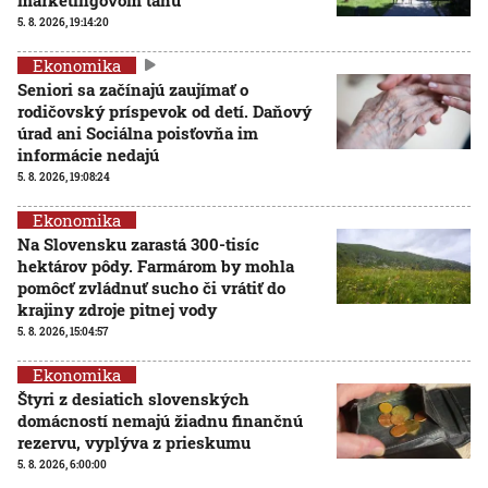
5. 8. 2026, 19:14:20
Ekonomika
Seniori sa začínajú zaujímať o
rodičovský príspevok od detí. Daňový
úrad ani Sociálna poisťovňa im
informácie nedajú
5. 8. 2026, 19:08:24
Ekonomika
Na Slovensku zarastá 300-tisíc
hektárov pôdy. Farmárom by mohla
pomôcť zvládnuť sucho či vrátiť do
krajiny zdroje pitnej vody
5. 8. 2026, 15:04:57
Ekonomika
Štyri z desiatich slovenských
domácností nemajú žiadnu finančnú
rezervu, vyplýva z prieskumu
5. 8. 2026, 6:00:00