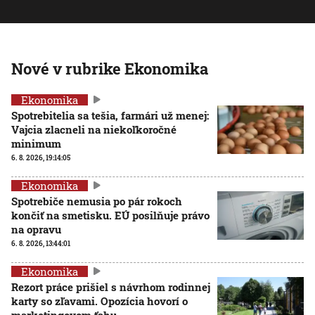
Nové v rubrike Ekonomika
Ekonomika
Spotrebitelia sa tešia, farmári už menej:
Vajcia zlacneli na niekoľkoročné
minimum
6. 8. 2026, 19:14:05
Ekonomika
Spotrebiče nemusia po pár rokoch
končiť na smetisku. EÚ posilňuje právo
na opravu
6. 8. 2026, 13:44:01
Ekonomika
Rezort práce prišiel s návrhom rodinnej
karty so zľavami. Opozícia hovorí o
marketingovom ťahu