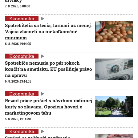
diviaky
7. 8. 2026, 6:00:00
Ekonomika
Spotrebitelia sa tešia, farmári už menej:
Vajcia zlacneli na niekoľkoročné
minimum
6. 8. 2026, 19:14:05
Ekonomika
Spotrebiče nemusia po pár rokoch
končiť na smetisku. EÚ posilňuje právo
na opravu
6. 8. 2026, 13:44:01
Ekonomika
Rezort práce prišiel s návrhom rodinnej
karty so zľavami. Opozícia hovorí o
marketingovom ťahu
5. 8. 2026, 19:14:20
Ekonomika