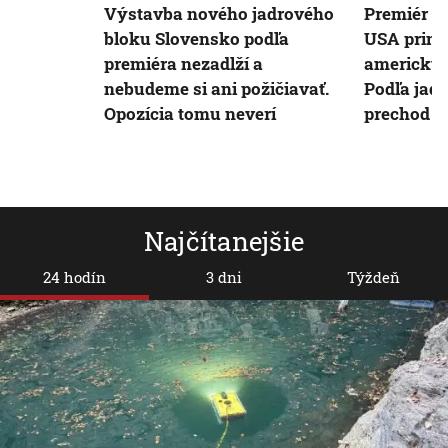
Výstavba nového jadrového
Premiér tv
bloku Slovensko podľa
USA priná
premiéra nezadlží a
americkýc
nebudeme si ani požičiavať.
Podľa jad
Opozícia tomu neverí
prechod n
Najčítanejšie
24 hodín
3 dni
Týždeň