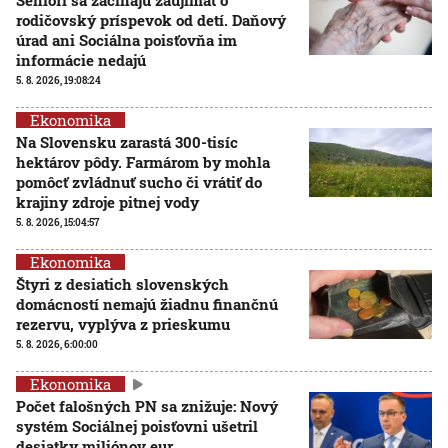
Seniori sa začínajú zaujímať o
rodičovský príspevok od detí. Daňový
úrad ani Sociálna poisťovňa im
informácie nedajú
5. 8. 2026, 19:08:24
Ekonomika
Na Slovensku zarastá 300-tisíc
hektárov pôdy. Farmárom by mohla
pomôcť zvládnuť sucho či vrátiť do
krajiny zdroje pitnej vody
5. 8. 2026, 15:04:57
Ekonomika
Štyri z desiatich slovenských
domácností nemajú žiadnu finančnú
rezervu, vyplýva z prieskumu
5. 8. 2026, 6:00:00
Ekonomika
Počet falošných PN sa znižuje: Nový
systém Sociálnej poisťovni ušetril
desiatky miliónov eur