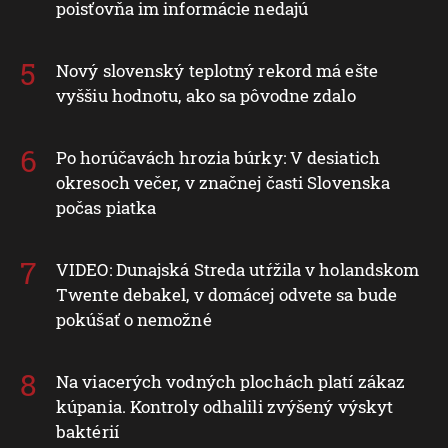
poisťovňa im informácie nedajú
Nový slovenský teplotný rekord má ešte
vyššiu hodnotu, ako sa pôvodne zdalo
Po horúčavách hrozia búrky: V desiatich
okresoch večer, v značnej časti Slovenska
počas piatka
VIDEO: Dunajská Streda utŕžila v holandskom
Twente debakel, v domácej odvete sa bude
pokúšať o nemožné
Na viacerých vodných plochách platí zákaz
kúpania. Kontroly odhalili zvýšený výskyt
baktérií