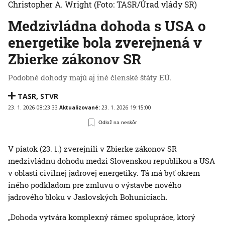
Christopher A. Wright
(Foto: TASR/Úrad vlády SR)
Medzivládna dohoda s USA o
energetike bola zverejnená v
Zbierke zákonov SR
Podobné dohody majú aj iné členské štáty EÚ.
TASR
,
STVR
23. 1. 2026 08:23:33
Aktualizované:
23. 1. 2026 19:15:00
Odlož na neskôr
V piatok (23. 1.) zverejnili v Zbierke zákonov SR
medzivládnu dohodu medzi Slovenskou republikou a USA
v oblasti civilnej jadrovej energetiky. Tá má byť okrem
iného podkladom pre zmluvu o výstavbe nového
jadrového bloku v Jaslovských Bohuniciach.
„Dohoda vytvára komplexný rámec spolupráce, ktorý