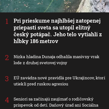
Pri prieskume najhlbšej zatopenej
priepasti sveta sa utopil elitný
český potápač. Jeho telo vytiahli z
hĺbky 186 metrov
Nízka hladina Dunaja odhalila masívny vrak
lode z druhej svetovej vojny
EÚ zavádza nové pravidlá pre Ukrajincov, ktorí
utiekli pred ruskou agresiou
Seniori sa začínajú zaujímať o rodičovský
príspevok od detí. Daňový úrad ani Sociálna