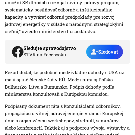
umožní SR dlhodobo rozvíjať civilný jadrový program,
systematicky posilňovať odborné a inštitucionálne
kapacity a vytvárať odborné predpoklady pre rozvoj
jadrovej energetiky v súlade s národnými strategickými
cieľmi,“ uviedlo ministerstvo hospodárstva.
Sledujte spravodajstvo
Sledovať
STVR na Facebooku
Rezort dodal, že podobné medzivládne dohody s USA už
majú aj iné členské štáty EÚ. Medzi nimi aj Poľsko,
Bulharsko, Litva a Rumunsko. Podpis dohody podľa
ministerstva konzultovali s Európskou komisiou.
Podpísaný dokument ráta s konzultáciami odborníkov,
propagáciou civilnej jadrovej energie v rámci Európskej
únie a organizáciou workshopov, stretnutí, seminárov
alebo konferencií. Taktiež aj s podporou vývoja, výstavby a
financovania nového jadrového bloku s cieľom uviesť