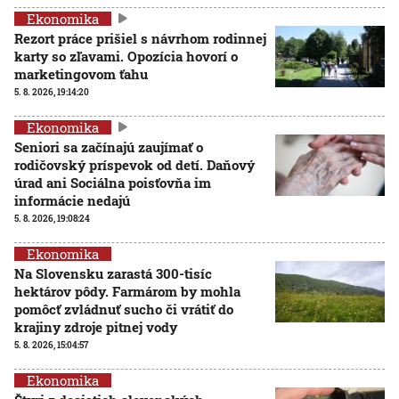
Ekonomika
Rezort práce prišiel s návrhom rodinnej
karty so zľavami. Opozícia hovorí o
marketingovom ťahu
5. 8. 2026, 19:14:20
Ekonomika
Seniori sa začínajú zaujímať o
rodičovský príspevok od detí. Daňový
úrad ani Sociálna poisťovňa im
informácie nedajú
5. 8. 2026, 19:08:24
Ekonomika
Na Slovensku zarastá 300-tisíc
hektárov pôdy. Farmárom by mohla
pomôcť zvládnuť sucho či vrátiť do
krajiny zdroje pitnej vody
5. 8. 2026, 15:04:57
Ekonomika