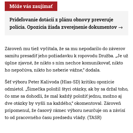
Môže vás zaujímať
Prideľovanie dotácií z plánu obnovy preveruje
polícia. Opozícia žiada zverejnenie dokumentov
Zároveň mu tiež vyčítala, že sa mu nepodarilo do záverov
samitu presadiť jeho požiadavku k ropovodu Družba. „Je už
úplne zjavné, že nikto s ním nechce komunikovať, nikto
ho nepočúva, nikto ho neberie vážne,“ dodala.
Šéf výboru Peter Kalivoda (Hlas-SD) kritiku opozície
odmietol. „Šimečka položil štyri otázky, ak by sa držal toho,
čo sme sa dohodli, že mal každý položiť jednu, možno aj
dve otázky by vyšli na každého,“ okomentoval. Zároveň
pripomenul, že časový rámec výboru neurčuje on a závisí
to od pracovného času predsedu vlády. (TASR)