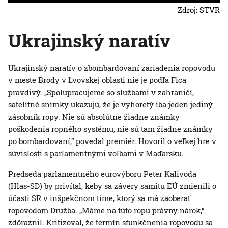
Zdroj: STVR
Ukrajinský naratív
Ukrajinský naratív o zbombardovaní zariadenia ropovodu
v meste Brody v Ľvovskej oblasti nie je podľa Fica
pravdivý. „Spolupracujeme so službami v zahraničí,
satelitné snímky ukazujú, že je vyhoretý iba jeden jediný
zásobník ropy. Nie sú absolútne žiadne známky
poškodenia ropného systému, nie sú tam žiadne známky
po bombardovaní,“ povedal premiér. Hovoril o veľkej hre v
súvislosti s parlamentnými voľbami v Maďarsku.
Predseda parlamentného eurovýboru Peter Kalivoda
(Hlas-SD) by privítal, keby sa závery samitu EÚ zmienili o
účasti SR v inšpekčnom tíme, ktorý sa má zaoberať
ropovodom Družba. „Máme na túto ropu právny nárok,“
zdôraznil. Kritizoval, že termín sfunkčnenia ropovodu sa