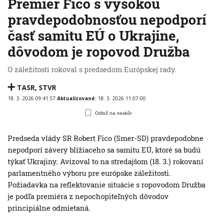
Premiér Fico s vysokou
pravdepodobnosťou nepodporí
časť samitu EÚ o Ukrajine,
dôvodom je ropovod Družba
O záležitosti rokoval s predsedom Európskej rady.
TASR
,
STVR
18. 3. 2026 09:41:57
Aktualizované:
18. 3. 2026 11:07:00
Odlož na neskôr
Predseda vlády SR Robert Fico (Smer-SD) pravdepodobne
nepodporí závery blížiaceho sa samitu EÚ, ktoré sa budú
týkať Ukrajiny. Avizoval to na stredajšom (18. 3.) rokovaní
parlamentného výboru pre európske záležitosti.
Požiadavka na reflektovanie situácie s ropovodom Družba
je podľa premiéra z nepochopiteľných dôvodov
principiálne odmietaná.