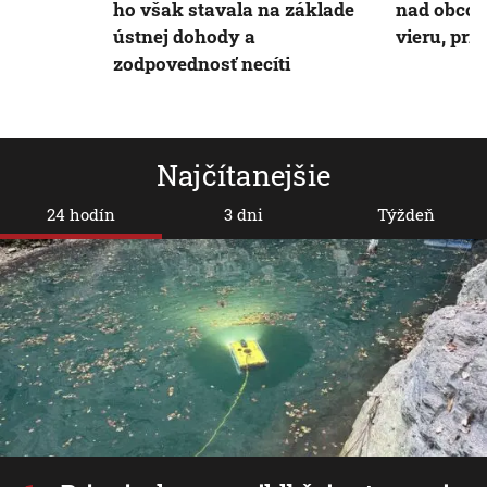
ho však stavala na základe
nad obcou
ústnej dohody a
vieru, prír
zodpovednosť necíti
Najčítanejšie
24 hodín
3 dni
Týždeň