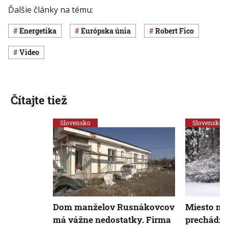
Ďalšie články na tému:
Energetika
Európska únia
Robert Fico
Video
Čítajte tiež
Slovensko
Slovensko
Dom manželov Rusnákovcov
Miesto mo
má vážne nedostatky. Firma
prechádzo