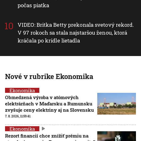
počas piatka
VIDEO: Britka Betty prekonala svetový rekord.
V 97 rokoch sa stala najstaršou ženou, ktorá
kráčala po krídle lietadla
Nové v rubrike Ekonomika
Ekonomika
Obmedzená výroba v atómových
elektrárňach v Maďarsku a Rumunsku
zvyšuje ceny elektriny aj na Slovensku
7. 8. 2026, 11:59:41
Ekonomika
Rezort financií chce znížiť prémiu na