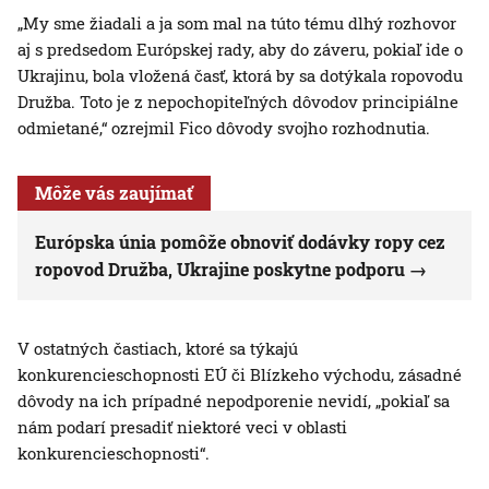
„My sme žiadali a ja som mal na túto tému dlhý rozhovor
aj s predsedom Európskej rady, aby do záveru, pokiaľ ide o
Ukrajinu, bola vložená časť, ktorá by sa dotýkala ropovodu
Družba. Toto je z nepochopiteľných dôvodov principiálne
odmietané,“ ozrejmil Fico dôvody svojho rozhodnutia.
Môže vás zaujímať
Európska únia pomôže obnoviť dodávky ropy cez
ropovod Družba, Ukrajine poskytne podporu
V ostatných častiach, ktoré sa týkajú
konkurencieschopnosti EÚ či Blízkeho východu, zásadné
dôvody na ich prípadné nepodporenie nevidí, „pokiaľ sa
nám podarí presadiť niektoré veci v oblasti
konkurencieschopnosti“.