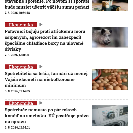
stavebné sporenie. Po novom si sporiteľ
bude musieť ušetriť väčšiu sumu peňazí
7. 8. 2026, 10:34:48
Ekonomika
Poľovníci bojujú proti africkému moru
ošípaných, agrorezort im zabezpečil
špeciálne chladiace boxy na ulovené
diviaky
7. 8. 2026, 6:00:00
Ekonomika
Spotrebitelia sa tešia, farmári už menej:
Vajcia zlacneli na niekoľkoročné
minimum
6. 8. 2026, 19:14:05
Ekonomika
Spotrebiče nemusia po pár rokoch
končiť na smetisku. EÚ posilňuje právo
na opravu
6. 8. 2026, 13:44:01