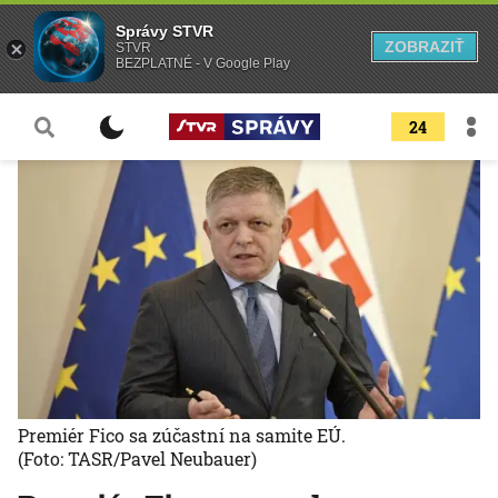
Správy STVR
ZOBRAZIŤ
STVR
BEZPLATNÉ - V Google Play
24
Premiér Fico sa zúčastní na samite EÚ.
(Foto: TASR/Pavel Neubauer)