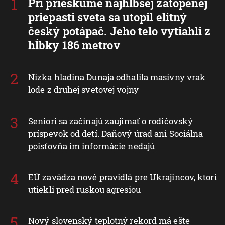
Pri prieskume najhlbšej zatopenej
priepasti sveta sa utopil elitný
český potápač. Jeho telo vytiahli z
hĺbky 186 metrov
Nízka hladina Dunaja odhalila masívny vrak
lode z druhej svetovej vojny
Seniori sa začínajú zaujímať o rodičovský
príspevok od detí. Daňový úrad ani Sociálna
poisťovňa im informácie nedajú
EÚ zavádza nové pravidlá pre Ukrajincov, ktorí
utiekli pred ruskou agresiou
Nový slovenský teplotný rekord má ešte