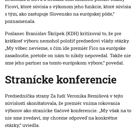
Ficovi, ktoré súvisia s výkonom jeho funkcie, ktoré súvisia
s tým, ako zastupuje Slovensko na európskej pôde,“
poznamenala.
Poslanec Branislav Škripek (KDH) kritizoval to, že pre
krátkosť výboru nemohol položiť predsedovi vlády otázky.
„My vôbec nevieme, s čím ide premiér Fico na európske
zasadnutie, pretože on nám to nikdy nepovedal. Takže nie
sme jeho partner na tomto európskom výbore,“ povedal.
Stranícke konferencie
Predsedníčka strany Za ľudí Veronika Remišová v tejto
súvislosti skonštatovala, že premiér vníma rokovania
výborov ako stranícke tlačové konferencie. „My však na to
nie sme zvedaví, my chceme odpoveď na konkrétne
otázky,“ uviedla.