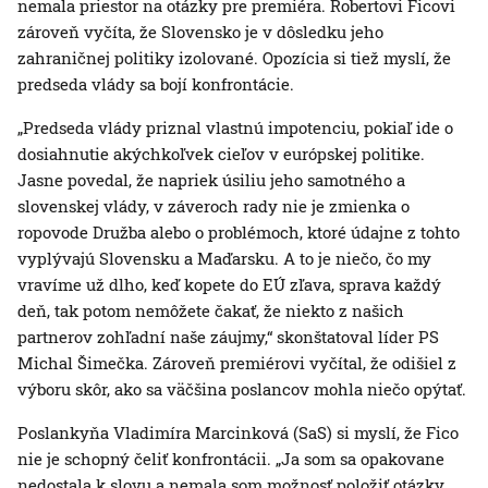
nemala priestor na otázky pre premiéra. Robertovi Ficovi
zároveň vyčíta, že Slovensko je v dôsledku jeho
zahraničnej politiky izolované. Opozícia si tiež myslí, že
predseda vlády sa bojí konfrontácie.
„Predseda vlády priznal vlastnú impotenciu, pokiaľ ide o
dosiahnutie akýchkoľvek cieľov v európskej politike.
Jasne povedal, že napriek úsiliu jeho samotného a
slovenskej vlády, v záveroch rady nie je zmienka o
ropovode Družba alebo o problémoch, ktoré údajne z tohto
vyplývajú Slovensku a Maďarsku. A to je niečo, čo my
vravíme už dlho, keď kopete do EÚ zľava, sprava každý
deň, tak potom nemôžete čakať, že niekto z našich
partnerov zohľadní naše záujmy,“ skonštatoval líder PS
Michal Šimečka. Zároveň premiérovi vyčítal, že odišiel z
výboru skôr, ako sa väčšina poslancov mohla niečo opýtať.
Poslankyňa Vladimíra Marcinková (SaS) si myslí, že Fico
nie je schopný čeliť konfrontácii. „Ja som sa opakovane
nedostala k slovu a nemala som možnosť položiť otázky